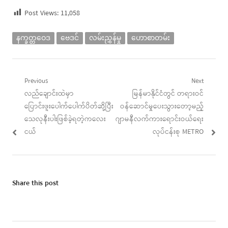
Post Views:
11,058
နက္ခတ္တဝေဒ
ဗေဒင်
လမ်းညွှန်မှု
ဟောစာတမ်း
Post
Previous
Next
Previous
Next
လည်ချောင်းထဲမှာ
မြန်မာနိုင်ငံတွင် တရားဝင်
navigation
post:
post:
ပြောင်းဖူးပေါက်ပေါက်ပိတ်ဆို့ပြီး
ဝန်ဆောင်မှုပေးသွားတော့မည့်
သေလုနီးပါးဖြစ်ခဲ့ရတဲ့ကလေး
ဂျာမနီလက်ကားရောင်းဝယ်ရေး
ငယ်
လုပ်ငန်းစု METRO
Share this post