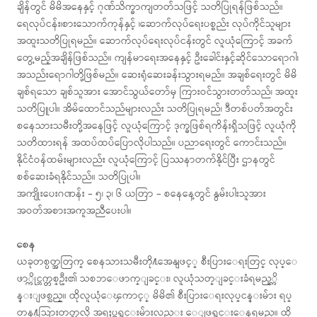
ချိန်တွင် မိမိအနေနှင့် ဂုဏ်သိက္ခာကျတတ်သဖြင့် သတိပြုရန်ဖြစ်သည်။
ရေလုပ်ငန်း၊စားသောက်ကုန်နှင့် ၊ဆောက်လုပ်ရေးပစ္စည်း လုပ်ကိုင်သူများ
အထူးသတိပြုရမည်။ ဆောက်လုပ်ရေးလုပ်ငန်းတွင် လူယုံကြောင့် အခက်
တွေ့မည့်အချိန်ဖြစ်သည်။ ကျန်မာရေးအနေနှင့် ဦးခေါင်းနှင့်ဆိုင်သောရောဂါ၊
အသည်းရောဂါတို့ဖြစ်မည်။ ဆေးရုံဆေးခန်းသွားရမည်။ အချစ်ရေးတွင် မိမိ
ချစ်ရသော ချစ်သူအား အောင်သွယ်တော်မှ ကြားဝင်သွားတတ်သည်၊ အထူး
သတိပြူပါ။ အိမ်ထောင်သည်များလည်း သတိပြုရမည်၊ ဒီတစ်ပတ်အတွင်း
စနေသားသမီးတို့အနေဖြင့် လူယုံကြောင့် ဒုက္ခဖြစ်ရကိန်းရှိသဖြင့် လူယုံကို
သတိထားရန် အထပ်ထပ်ပြောလိုပါသည်။ ပညာရေးတွင် ကောင်းသည်။
နိုင်ငံဝန်ထမ်းများလည်း လူယုံကြောင့် ပြဿနာတက်နိုင်ပြီး ဌာနတွင်
စစ်ဆေးခံရနိုင်သည်။ သတိပြုပါ။
အကျိုးပေးဂဏန်း – ၅၊ ၃၊ ၆ ယတြာ – စနေနေ့တွင် နွမ်းပါးသူအား
အဝတ်အစားအကူအညီပေးပါ။
စေန
ယခုတစ္ပတ္အတြက္ စေနသားသမီးတို႔အေနျဖင့္ စီးပြားေရးတြင္ လုပ္ေ
ဖာ္ကိုင္ဘက္တစ္ဦး၏ သစၥာေဖာက္ျခင္း၊ လူယုံသတ္ျခင္းခံရမည့္ကိ
န္းျဖစ္သည္။ ထိုလူယုံေၾကာင့္ မိမိ၏ စီးပြားေရးလုပ္ငန္းမ်ား ရပ္
တန႔္သြားတတ္သလို အရႈပ္အရွင္းမ်ားလည္း ေျဖရွင္းေနရမည္။ ထို