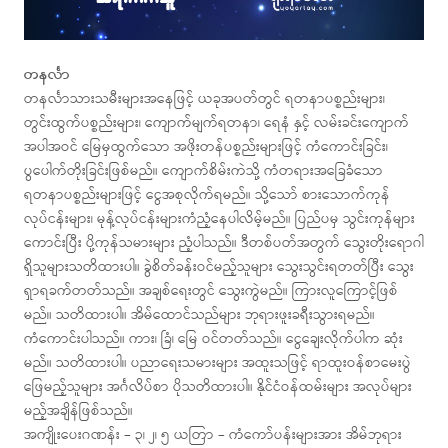
တနင်္လာ
တနင်္လာသားသမီးများအနေဖြင့် ယခုအပတ်တွင် ရတနာပစ္စည်းများ၊
တွင်းထွက်ပစ္စည်းများ၊ ကျောက်မျက်ရတနာ၊ ရေနံ နှင့် လမ်းခင်းကျောက်
အပါအဝင် မြေမှထွက်သော အဖိုးတန်ပစ္စည်းများဖြင့် ကံကောင်းခြင်း၊
ပွပေါက်တိုးခြင်းဖြစ်မည်။ ကျောက်စိမ်းကဲသို့ ကံတရားအခြေခံသော
ရတနာပစ္စည်းများဖြင့် ငွေအစုလိုက်ရမည်။ သို့သော် စားသောက်ကုန်
လုပ်ငန်းများ၊ မုန့်လုပ်ငန်းများကံညံ့နေပါလိမ့်မည်။ ပြည်ပမှ သွင်းကုန်များ
ကောင်းပြီး ပို့ကုန်သမားများ ညံ့ပါသည်။ ဒီတစ်ပတ်အတွက် သွေးတိုးရောဂါ
ရှိသူများသတိထားပါ။ ခွဲစိတ်ခန်းဝင်မည့်သူများ သွေးသွင်းရတတ်ပြီး သွေး
ရှာရခက်တတ်သည်။ အချစ်ရေးတွင် သွေးကွဲမည်။ ကြားလူကြောင့်ဖြစ်
မည်။ သတိထားပါ။ အိမ်ထောင်သည်များ ဘုရားဖူးခရီးသွားရမည်။
ကံကောင်းပါသည်။ ကား၊ ခြံ၊ မြေ ဝင်တတ်သည်။ ငွေချေးလိုက်ပါက ဆုံး
မည်။ သတိထားပါ။ ပညာရေးသမားများ အထူးသဖြင့် ရာထူးဝန်စာမေးပွဲ
ဖြေမည့်သူများ အင်္ဂလိပ်စာ ပိုသတိထားပါ။ နိုင်ငံဝန်ထမ်းများ အလုပ်များ
မည့်အချိန်ဖြစ်သည်။
အကျိုးပေးဂဏန်း – ၃၊ ၂၊ ၅ ယတြာ – ကံကော်ပန်းများအား အိမ်ဘုရား