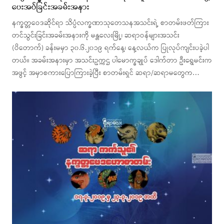
ပေးအပ်ခြင်းအခမ်းအနား
နက္ခတ္တဝေဒဆိုင်ရာ သိပ္ပံလက္ခဏာသုတေသနအသင်းရဲ့ စာတမ်းဖတ်ကြား
တင်သွင်းခြင်းအခမ်းအနားကို မန္တလေးမြို့၊ ဆရာဝန်များအသင်း
(ပိတောက်) ခန်းမမှာ ၃၀.၆.၂၀၁၉ ရက်နေ့၊ နေ့လယ်က ပြုလုပ်ကျင်းပခဲ့ပါ
တယ်။ အခမ်းအနားမှာ အသင်းဥက္ကဌ ပါမောက္ခချုပ် ဒေါက်တာ ဦးရွှေမင်းက
အဖွင့် အမှာစကားပြောကြားခဲ့ပြီး စာတမ်းရှင် ဆရာ/ဆရာမတွေက…