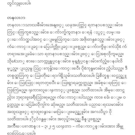
တွင်လှူပေးပါ။
တနလၤာ
တနလၤာသားသမီးမ်ားအေနျဖင့္ ယခုအပတ္တြင္ ရတနာပစၥည္းမ်ား၊
တြင္းထြက္ပစၥည္းမ်ား၊ ေက်ာက္မ်က္ရတနာ၊ ေရနံ ႏွင့္ လမ္းခ
င္းေက်ာက္အပါအဝင္ ေျမမွထြက္ေသာ အဖိုးတန္ပစၥည္းမ်ားျဖင့္
ကံေကာင္းျခင္း၊ ပြေပါက္တိုးျခင္းျဖစ္မည္။ ေက်ာက္စိမ္းကဲသို႔ ကံ
တရားအေျခခံေသာ ရတနာပစၥည္းမ်ားျဖင့္ ေငြအစုလိုက္ရမည္။
သို႔ေသာ္ စားေသာက္ကုန္လုပ္ငန္းမ်ား၊ မုန႔္လုပ္ငန္းမ်ားကံညံ့ေနပါလိ
မ့္မည္။ ျပည္ပမွ သြင္းကုန္မ်ားေကာင္းၿပီး ပို႔ကုန္သမားမ်ား ညံ့ပါသည္။ ဒီ
တစ္ပတ္အတြက္ ေသြးတိုးေရာဂါရွိသူမ်ားသတိထားပါ။ ခြဲစိတ္ခန္းဝင္မည့္သူ
မ်ား ေသြးသြင္းရတတ္ၿပီး ေသြးရွာရခက္တတ္သည္။ အခ်စ္ေရးတြင္ ေ
သြးကြဲမည္။ ၾကားလူေၾကာင့္ျဖစ္မည္။ သတိထားပါ။ အိမ္ေထာင္သ
ည္မ်ား ဘုရားဖူးခရီးသြားရမည္။ ကံေကာင္းပါသည္။ ကား၊ ၿခံ၊ ေျမ ဝ
င္တတ္သည္။ ေငြေခ်းလိုက္ပါက ဆုံးမည္။ သတိထားပါ။ ပညာေရးသမားမ်ား
အထူးသျဖင့္ ရာထူးဝန္စာေမးပြဲေျဖမည့္သူမ်ား အဂၤလိပ္စာ ပို
သတိထားပါ။ ႏိုင္ငံဝန္ထမ္းမ်ား အလုပ္မ်ားမည့္အခ်ိန္ျဖစ္သည္။
အက်ိဳးေပးဂဏန္း – ၃၊ ၂၊ ၅ ယၾတာ – ကံေကာ္ပန္းမ်ားအား အိမ္ဘု
ရားတြင္လႉေပးပါ။