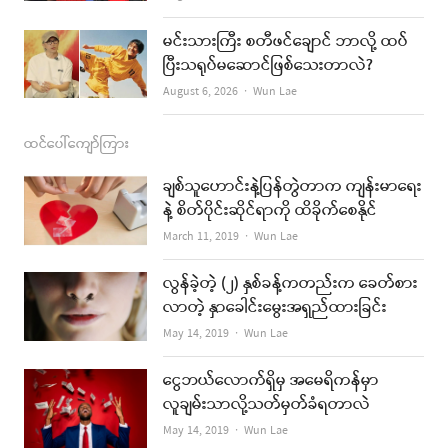
မင်းသားကြီး စတီဖင်ချောင် ဘာလို့ ထပ်
ပြီးသရုပ်မဆောင်ဖြစ်သေးတာလဲ?
Author
August 6, 2026
Wun Lae
ထင်ပေါ်ကျော်ကြား
ချစ်သူဟောင်းနဲ့ပြန်တွဲတာက ကျန်းမာရေး
နဲ့ စိတ်ပိုင်းဆိုင်ရာကို ထိခိုက်စေနိုင်
Author
March 11, 2019
Wun Lae
လွန်ခဲ့တဲ့ (၂) နှစ်ခန့်ကတည်းက ခေတ်စား
လာတဲ့ နှာခေါင်းမွေးအရှည်ထားခြင်း
Author
May 14, 2019
Wun Lae
ငွေဘယ်လောက်ရှိမှ အမေရိကန်မှာ
လူချမ်းသာလို့သတ်မှတ်ခံရတာလဲ
Author
May 14, 2019
Wun Lae