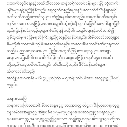
ဆောက်လုပ်ရေးနှင့်သက်ဆိုင်သော ကန်ထရိုက်လုပ်ငန်းများဖြင့် တိုးတက်
ခြင်းများရရှိမည်ဖြစ်သည်။ ရေထွက်ပစ္စည်းများနှင့် ကောက်ပဲသီးနှံများနှင့်
ပတ်သက်သည့်တောင်သူများ ကံညံ့နေပါသေးသည်။ ယခုတစ်ပတ်အတွင်း
ကျန်းမာရေးအနေဖြင့် နှာစေး၊ ချောင်းဆိုးကဲ့သို့ ရာသီပြောင်းရောဂါများဖြစ်
မည်။ ခွဲခန်းဝင်ရမည့်သူများ စိတ်ပူရန်မလိုပါ။ အချစ်ရေးနှင့်ပတ်သက်၍
ချစ်သူထံမှ မဖြေမရဘဲ ကြိုးရှည်ရှည်နှင့်လှန်ခံရမည်။ အိမ်ထောင်သည်များ
မိမိတို့၏ သားသမီးကို မီးမဆော့ပါစေနှင့်။ ကလေးမီးလောင်ဒဏ်ရာရတတ်
သည်။ ပညာရေးသမားများ ပြည်ပအတွက်ကြိုးစားနေသူများ သေချာ
လေ့လာဖြေဆိုပါ။ အောင်ပါလိမ့်မည်။ အထူးသဖြင့် တနင်္ဂနွေသားသမီး
တို့သည် ယခုတစ်ပတ်အတွင်း ထီထိုးသင့်သည်။ နိုင်ငံဝန်ထမ်းများ
ကံကောင်းပါသည်။
အကျိူးပေးဂဏန်း – ၆၊ ၄၊ ၂ ယတြာ – ရဟန်းတစ်ပါးအား အလှူငွေ (၆၀၀)
လှူပါ။
တနဂၤေႏြ
တနဂၤေႏြသားသမီးမ်ားအေနျဖင့္ ယခုအပတ္အတြင္း စီးပြားေရးလုပ္
ငန္းမ်ားအေနျဖင့္ အိမ္၊ၿခံ၊ေျမလုပ္ငန္း၊ ေဆာက္လုပ္ေရးလုပ္င
န္း၊ေဆာက္လုပ္ေရးႏွင့္သက္ဆိုင္ေသာ ကန္ထ႐ိုက္လုပ္ငန္းမ်ားျဖင့္ တိုးတ
က္ျခင္း မ်ားရရွိမည္ျဖစ္သည္။ ေရထြက္ပစၥည္းမ်ားႏွင့္ ေကာက္၊ပဲ