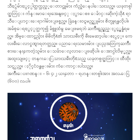
သီးႏွံမ်ားႏွင့္ပါတ္သက္သည့္ေတာင္သူမ်ား ကံညံ့ေနပါေသးသည္။ ယခုတစ္ပါ
တ္အတြင္း က်န္းမာေရးအေနျဖင့္ ႏွာေစး၊ ေခ်ာင္းဆိုးကဲ့သို႔ ရာ
သီေျပာင္းေရာဂါမ်ားျဖစ္မည္။ ခြဲခန္းဝင္ရမည့္သူမ်ား စိတ္ပူရန္မလိုပါ။
အခ်စ္ေရးႏွင့္ပတ္သက္၍ ခ်စ္သူထံမွ မေျဖမရဘဲ ႀကိဳးရွည္ရွည္ႏွင့္လွန္ခံရမ
ည္။ အိမ္ေထာင္သည္မ်ား မိမိတို႔၏ သားသမီးကို မီးမေဆာ့ပါေစႏွင့္။ ကေ
လးမီးေလာင္ဒဏ္ရာရတတ္သည္။ ပညာေရးသမားမ်ား ျပည္ပအတြက္ႀကိဳး
စားေနၾကတဲ့သူမ်ား ေသခ်ာေလ့လာေျဖဆိုပါ။ ေအာင္ပါလိမ့္မည္။
အထူးသျဖင့္ တနဂၤေႏြသားသမီးတို႔သည္ ယခုတစ္ပတ္အတြင္း ထီထိုး
သင့္သည္။ ႏိုင္ငံဝန္ထမ္းမ်ား ကံေကာင္းပါသည္။
အက်ိဴးေပးဂဏန္း – ၆၊ ၄၊ ၂ ယၾတာ – ရဟန္းတစ္ပါးအား အလႉေငြ
(၆၀၀) လႉပါ။