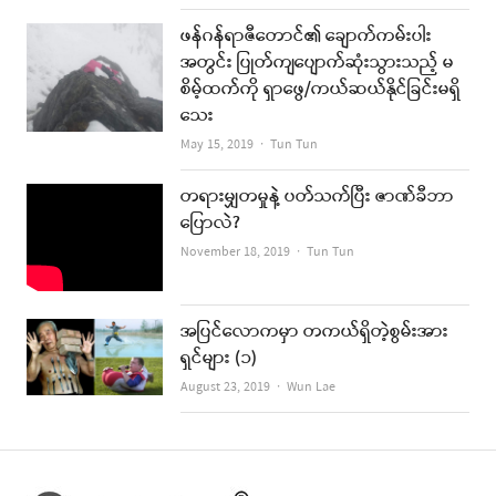
ဖန်ဂန်ရာဇီတောင်၏ ချောက်ကမ်းပါး
အတွင်း ပြုတ်ကျပျောက်ဆုံးသွားသည့် မ
စိမ့်ထက်ကို ရှာဖွေ/ကယ်ဆယ်နိုင်ခြင်းမရှိ
သေး
Author
May 15, 2019
Tun Tun
တရားမျှတမှုနဲ့ ပတ်သက်ပြီး ဇာဏ်ခီဘာ
ပြောလဲ?
Author
November 18, 2019
Tun Tun
အပြင်လောကမှာ တကယ်ရှိတဲ့စွမ်းအား
ရှင်များ (၁)
Author
August 23, 2019
Wun Lae