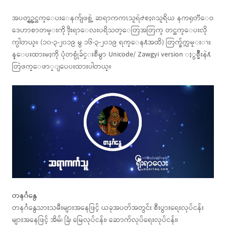
အပတ္စဥ္တင္ဆက္ေပးေနက်ျဖစ္တဲ့ ဆရာကကၤသူရဲ႕စႏၵသူရိယ နကၡတၱေဝ
ဒေဟာစာတမ္းကို ႐ိုးရာေလးပရိသတ္ေတြအတြက္ တင္ဆက္ေပးလို
က္ပါတယ္။ (၁၀-၃-၂၀၁၉ မွ ၁၆-၃-၂၀၁၉ ရက္ေန႔အထိ) တြက္ခ်က္လမ္းၫႊ
န္ေပးထားမႈကို ပုံတစ္ပုံခ်င္းစီမွာ Unicode/ Zawgyi version ႏွစ္မ်ိဳးနဲ႔
တြဲဖက္ေဖာ္ျပေပးထားပါတယ္။
တနင်္ဂနွေ
တနင်္ဂနွေသားသမီးများအနေဖြင့် ယခုအပတ်အတွင်း စီးပွားရေးလုပ်ငန်း
များအနေဖြင့် အိမ်၊ ခြံ၊ မြေလုပ်ငန်း၊ ဆောက်လုပ်ရေးလုပ်ငန်း၊