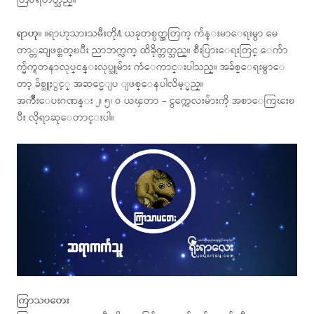
တြ႕ရတတ္သည္။
ရာဟု
။ ။ရာဟုသားသမီးတို႔ ယခုတစ္ပတ္အတြက္ က်န္းမာေရးမွာ မေ
တာ္တဆျဖစ္တတ္ၿပီး ညာဘက္လက္ ထိခိုက္တတ္သည္။ စီးပြားေရးတြင္ ေက်ာ
က္မ်က္ရတနာလုပ္ငန္းလုပ္သူမ်ား ကံေကာင္းပါသည္။ အခ်စ္ေရးမွာေ
တာ့ ခ်စ္သူႏွင့္ အဆင္မေျပ ျဖစ္ေနပါလိမ့္မည္။
အက်ိဳးေပးဂဏန္း ၂၊ ၅၊ ဝ ယၾတာ – ငွက္ကေလးမ်ားကို အစာေကြၽးၿ
ပီး လိုရာဆုေတာင္းပါ။
ကြာသပတေး