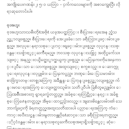
အကျိုးပေးဂဏန်း ၂၊ ၅၊ ဝ ယတြာ – ငှက်ကလေးများကို အစာကျွေးပြီး လို
ရာဆုတောင်းပါ။
ဗုဒၶဟူး
ဗုဒၶဟူးသားသမီးတို႔အဖို႔ ယခုအပတ္အတြင္း စီးပြားေရးအေန ညံ့သ
ည့္ကာလျဖစ္သည္။ စီးပြားေရးကို အေျခခံေသာ ခရီးသြားျခင္းမ်ားျဖ
စ္မည္။ အလုပ္ေနရာသစ္ေျပာင္းရျခင္းမ်ားျဖစ္မည္။ လုပ္ငန္းသစ္၊
ဝန္ထမ္းသစ္မ်ားႏွင့္ႀကဳံရမည္။ ဘဝသစ္၊ လုပ္ငန္းသစ္တြင္ အထိုင္မက်ေသး
သျဖင့္ အနည္းငယ္စိတ္အေႏွာက္အယွက္ျဖစ္မည္။ ေငြေၾကးကိုအေၾကာ
င္းျပဳေသာ ေသာကျဖစ္မည္။ အထူးသျဖင့္ စက္ပစၥည္း၊ ေဆာက္လု
ပ္ေရးလုပ္ငန္းလုပ္သူမ်ား ေငြၾကပ္မည္။ ဘဏ္ေခ်းေငြသမားမ်ား
စာ႐ြက္စာတမ္းတစ္ခုအတြက္ အခ်ိန္ကုန္၊ ေငြကုန္ျဖစ္မည့္ကာလျဖစ္သည္။ က်
န္းမာေရးအတြက္ ေလျဖတ္ထားသူမ်ား သတိျပဳပါ။ ခြဲစိတ္ရမည္သူမ်ား ေ
သြးအမ်ိဳးအစားတူ ရွာရခက္ခဲတတ္သည္။ အခ်စ္ေရးတြင္ထိုင္ေနရင္း အခ်စ္သ
စ္ေတြ႕ေနတတ္သည္။ အိမ္ေထာင္သည္မ်ားလည္း အျခားမိန္ကေလးမ်ား၏ သေ
ဘာက်ျခင္းကို ခံရတတ္သည္၊အထူးသတိထားပါ၊ ပညာေရးအတြက္ ကံေ
ကာင္းၿပီး၊သင္တန္းမ်ားမွတာဝန္ယူပို႔ေဆာင္ေသာ ခရီးသြားရတတ္သည္။
ႏိုင္ငံဝန္ထမ္းမ်ား ေနရာသစ္၊လူႀကီးသစ္၊အရာရွိသစ္မ်ားႏွင့္ ဆုံေ