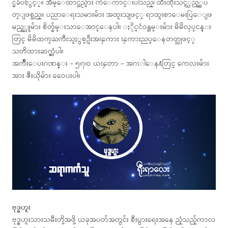
င္မခံပါႏွင့္။ အိမ္ေထာင္သည္မ်ား ကံေကာင္းပါသည္၊ ထီးထိုးသင့္သည့္အပ
တ္ျဖစ္သည္။ ပညာေရးသမားမ်ား အထူးသျဖင့္ ရာထူးစာေမးပြဲေျဖ
မည့္သူမ်ား စိတ္ခ်မ္းသာေအာင္ေနပါ။ ႏိုင္ငံဝန္ထမ္းမ်ား မိမိလုပ္ငန္း
တြင္ မိမိထက္ႀကီးသူႏွစ္ဦးအၾကား ၾကားညပ္ေနတတ္သျဖင့္
သတိထားဆက္ဆံပါ။
အက်ိဳးေပးဂဏန္း – ၅၊၇၊ဝ ယၾတာ – အဂၤါေန႔တြင္ ကေလးမ်ား
အား ဇီးယိုမ်ား ေဝေပးပါ။
ဗုဒ္ဓဟူး
ဗုဒ္ဓဟူးသားသမီးတို့အဖို့ ယခုအပတ်အတွင်း စီးပွားရေးအနေ ညံ့သည့်ကာလ