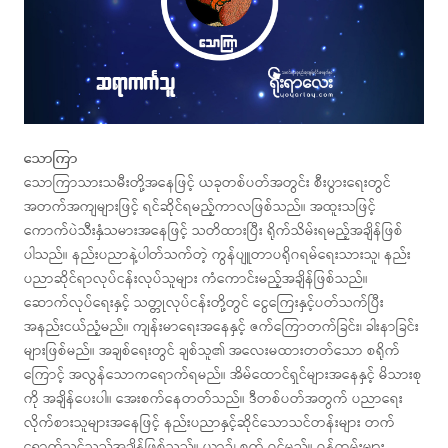
သောကြာ
သောကြာသားသမီးတို့အနေဖြင့် ယခုတစ်ပတ်အတွင်း စီးပွားရေးတွင်
အတက်အကျများဖြင့် ရင်ဆိုင်ရမည့်ကာလဖြစ်သည်။ အထူးသဖြင့်
ကောက်ပဲသီးနှံသမားအနေဖြင့် သတိထားပြီး ရိုက်သိမ်းရမည့်အချိန်ဖြစ်
ပါသည်။ နည်းပညာနဲ့ပါတ်သက်တဲ့ ကွန်ပျူတာပရိုဂရမ်ရေးသားသူ၊ နည်း
ပညာဆိုင်ရာလုပ်ငန်းလုပ်သူများ ကံကောင်းမည့်အချိန်ဖြစ်သည်။
ဆောက်လုပ်ရေးနှင့် သတ္တုလုပ်ငန်းတို့တွင် ငွေကြေးနှင့်ပတ်သက်ပြီး
အနည်းငယ်ညံ့မည်။ ကျန်းမာရေးအနေနှင့် ဇက်ကြောတက်ခြင်း၊ ခါးနာခြင်း
များဖြစ်မည်။ အချစ်ရေးတွင် ချစ်သူ၏ အလေးမထားတတ်သော စရိုက်
ကြောင့် အလွန်သောကရောက်ရမည်။ အိမ်ထောင်ရှင်များအနေနှင့် မိသားစု
ကို အချိန်ပေးပါ။ အေးစက်နေတတ်သည်။ ဒီတစ်ပတ်အတွက် ပညာရေး
လိုက်စားသူများအနေဖြင့် နည်းပညာနှင့်ဆိုင်သောသင်တန်းများ တက်
ရောက်သင့်သည့်အချိန်ဖြစ်သည်။ ယာဉ်၊ စက် ဝင်မည်။ ဝန်ထမ်းများ