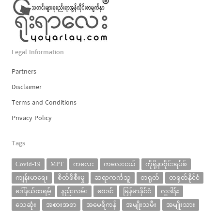
Legal Information
Partners
Disclaimer
Terms and Conditions
Privacy Policy
Tags
Covid-19
MPT
ကလေး
ကလေးငယ်
ကိုရိုနာဗိုင်းရပ်စ်
ကျန်းမာရေး
စိတ်ဖိစီးမှု
ဆရာကင်္ကသူ
တရုတ်
တရုတ်နိုင်ငံ
ဒေါ်နယ်ထရမ့်
နည်းလမ်း
ဗေဒင်
မြန်မာနိုင်ငံ
လှူဒါန်း
သေဆုံး
အစားအစာ
အမေရိကန်
အမျိုးသမီး
အမျိုးသား