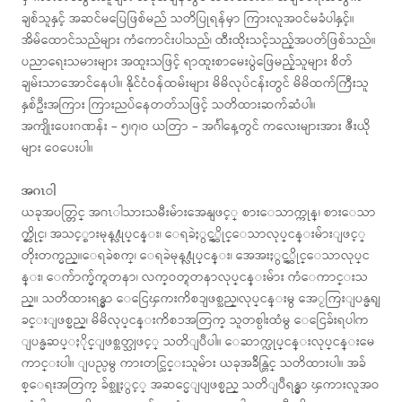
ချစ်သူနှင့် အဆင်မပြေဖြစ်မည် သတိပြုရန်မှာ ကြားလူအဝင်မခံပါနှင့်။
အိမ်ထောင်သည်များ ကံကောင်းပါသည်၊ ထီးထိုးသင့်သည့်အပတ်ဖြစ်သည်။
ပညာရေးသမားများ အထူးသဖြင့် ရာထူးစာမေးပွဲဖြေမည့်သူများ စိတ်
ချမ်းသာအောင်နေပါ။ နိုင်ငံဝန်ထမ်းများ မိမိလုပ်ငန်းတွင် မိမိထက်ကြီးသူ
နှစ်ဦးအကြား ကြားညပ်နေတတ်သဖြင့် သတိထားဆက်ဆံပါ။
အကျိုးပေးဂဏန်း – ၅၊၇၊ဝ ယတြာ – အင်္ဂါနေ့တွင် ကလေးများအား ဇီးယို
များ ဝေပေးပါ။
အဂၤါ
ယခုအပတ္တြင္ အဂၤါသားသမီးမ်ားအေနျဖင့္ စားေသာက္ကုန္၊ စားေသာ
က္ဆိုင္၊ အသင့္စားမုန႔္လုပ္ငန္း၊ ေရခဲႏွင့္ဆိုင္ေသာလုပ္ငန္းမ်ားျဖင့္
တိုးတက္မည္။ေရခဲစက္၊ ေရခဲမုန႔္လုပ္ငန္း၊ အေအးႏွင့္ဆိုင္ေသာလုပ္င
န္း၊ ေက်ာက္မ်က္ရတနာ၊ လက္ဝတ္ရတနာလုပ္ငန္းမ်ား ကံေကာင္းသ
ည္။ သတိထားရန္မွာ ေငြေၾကးကိစၥျဖစ္သည္၊လုပ္ငန္းမွ အေႂကြးျပန္မရျ
ခင္းျဖစ္မည္၊ မိမိလုပ္ငန္းကိစၥအတြက္ သူတစ္ပါးထံမွ ေငြေခ်းရပါက
ျပန္မဆပ္ႏိုင္ျဖစ္တတ္သျဖင့္ သတိျပဳပါ။ ေဆာက္လုပ္ငန္းလုပ္ငန္းမေ
ကာင္းပါ။ ျပည္ပမွ ကားတင္သြင္းသူမ်ား ယခုအခ်ိန္တြင္ သတိထားပါ။ အခ်
စ္ေရးအတြက္ ခ်စ္သူႏွင့္ အဆင္မေျပျဖစ္မည္ သတိျပဳရန္မွာ ၾကားလူအဝ