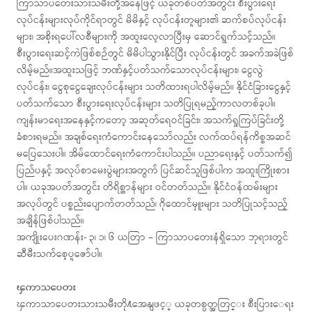
ကြာသာပတေးသားသမီးတို့အနေဖြင့် ယခုတစ်ပတ်အတွင်း စီးပွားရေး
လုပ်ငန်းများလုပ်ကိုင်ရာတွင် မိမိနှင့် လုပ်ငန်းတူများ၏ ဆက်စပ်လုပ်ငန်း
များ၊ အစိုးရပေါ်လစီများကို အထူးလေ့လာပြီးမှ ဆောင်ရွက်သင့်သည်။
စီးပွားရေးဆင့်ကဲဖြစ်စဉ်တွင် မိမိပါသွားနိုင်ပြီး လုပ်ငန်းတွင် အခက်အခဲဖြစ်
လိမ့်မည်။အထူးသဖြင့် ဘဏ်နှင့်ပတ်သက်သောလုပ်ငန်းများ၊ ငွေလွဲ
လုပ်ငန်း၊ ငွေစုငွေချေးလုပ်ငန်းများ သတိထားရပါလိမ့်မည်။ နိုင်ငံခြားငွေနှင့်
ပတ်သက်သော စီးပွားရေးလုပ်ငန်းများ သတိပြုရမည့်ကာလတစ်ခုပါ။
ကျန်းမာရေးအနေနှင့်ကတော့ အဆုတ်ရေဝင်ခြင်း၊ အသက်ရှုကြပ်ခြင်းတို့
ခံစားရမည်။ အချစ်ရေးကံကောင်းနေသော်လည်း လက်ထပ်ရန်ကိစ္စအဆင်
မပြေသေးပါ။ အိမ်ထောင်ရေးကံကောင်းပါသည်။ ပညာရေးနှင့် ပတ်သက်၍
ပြည်ပနှင့် အလုပ်စာမေးပွဲများအတွက် ပြင်ဆင်သူဖြစ်ပါက အထူးကြိုးစား
ပါ။ ယခုအပတ်အတွင်း တိရိစ္ဆာန်များ ဝင်တတ်သည်။ နိုင်ငံဝန်ထမ်းများ
အလုပ်တွင် ပစ္စည်းပျောက်တတ်သည်၊ ဂိုထောင်မှူးများ သတိပြုသင့်သည့်
အချိန်ဖြစ်ပါသည်။
အကျိုးပေးဂဏန်း- ၃၊ ၁၊ ၆ ယတြာ – ကြာသာပတေးနံရှိသော ဘုရားတွင်
ဆီမီးသက်စေ့ပူဇော်ပါ။
ၾကာသပေတး
ၾကာသာပေတးသားသမီးတို႔အေနျဖင့္ ယခုတစ္ပတ္အတြင္း စီးပြားေရး