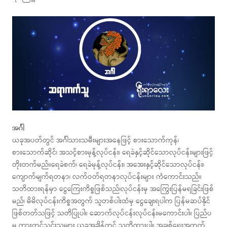
အင်္ဂါ
ယခုအပတ်တွင် အင်္ဂါသားသမီးများအနေဖြင့် စားသောက်ကုန်၊
စားသောက်ဆိုင်၊ အသင့်စားမုန့်လုပ်ငန်း၊ ရေခဲနှင့်ဆိုင်သောလုပ်ငန်းများဖြင့်
တိုးတက်မည်။ရေခဲစက်၊ ရေခဲမုန့်လုပ်ငန်း၊ အအေးနှင့်ဆိုင်သောလုပ်ငန်း၊
ကျောက်မျက်ရတနာ၊ လက်ဝတ်ရတနာလုပ်ငန်းများ ကံကောင်းသည်။
သတိထားရန်မှာ ငွေကြေးကိစ္စဖြစ်သည်၊လုပ်ငန်းမှ အကြွေးပြန်မရခြင်းဖြစ်
မည်၊ မိမိလုပ်ငန်းကိစ္စအတွက် သူတစ်ပါးထံမှ ငွေချေးရပါက ပြန်မဆပ်နိုင်
ဖြစ်တတ်သဖြင့် သတိပြုပါ။ ဆောက်လုပ်ငန်းလုပ်ငန်းမကောင်းပါ။ ပြည်ပ
မှ ကားတင်သွင်းသူများ ယခုအချိန်တွင် သတိထားပါ။ အချစ်ရေးအတွက်