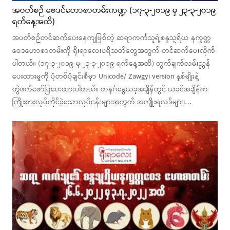
အပတ်စဉ် ဗေဒင်ဟောစာတမ်းကဏ္ဍ (၁၇-၃-၂၀၁၉ မှ ၂၃-၃-၂၀၁၉
ရက်နေ့အထိ)
အပတ်စဉ်တင်ဆက်ပေးနေကျဖြစ်တဲ့ ဆရာကင်္ကသူရဲ့စန္ဒသူရိယ နက္ခတ္တ
ဝေဒဟောစာတမ်းကို ရိုးရာလေးပရိသတ်တွေအတွက် တင်ဆက်ပေးလိုက်
ပါတယ်။ (၁၇-၃-၂၀၁၉ မှ ၂၃-၃-၂၀၁၉ ရက်နေ့အထိ) တွက်ချက်လမ်းညွှန်
ပေးထားမှုကို ပုံတစ်ပုံချင်းစီမှာ Unicode/ Zawgyi version နှစ်မျိုးနဲ့
တွဲဖက်ဖော်ပြပေးထားပါတယ်။ တနင်္ဂနွေယခုအချိန်တွင် ယခင်အချိန်က
ကြိုးစားလုပ်ကိုင်ခဲ့သောလုပ်ငန်းများအတွက် အကျိုးရလဒ်များ၊…