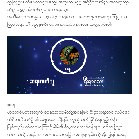
တ္အတြင္း ကံေကာင္းမည္။ အထူးသျဖင့္ အင္ဂ်င္နီယာဆိုင္ရာ အတတ္ပညာ
ဆိုင္ရာဝန္ထမ္းမ်ား စိတ္ခ်မ္းသာရမည္။
အက်ိဳးေပးဂဏန္း – ၄၊ ဝ၊ ၃ ယၾတာ – ေသာၾကာေန႔တြင္ ျမ
တ္စြာဘုရားကို ရည္စူးၿပီး ေမႊးေသာပန္းမ်ား ကပ္လႉေပးပါ။
စနေ
ယခုတစ်ပတ်အတွက် စနေသားသမီးတို့အနေဖြင့် စီးပွားရေးတွင် လုပ်ဖော်
ကိုင်ဘက်တစ်ဦး၏ သစ္စာဖောက်ခြင်း၊ လူယုံသတ်ခြင်းခံရမည့်ကိန်း
ဖြစ်သည်။ ထိုလူယုံကြောင့် မိမိ၏ စီးပွားရေးလုပ်ငန်းများ ရပ်တန့်သွား
တတ်သလို အရှုပ်အရှင်းများလည်း ဖြေရှင်းနေရမည်။ ထိုသို့ဖြေရှင်းနေရ