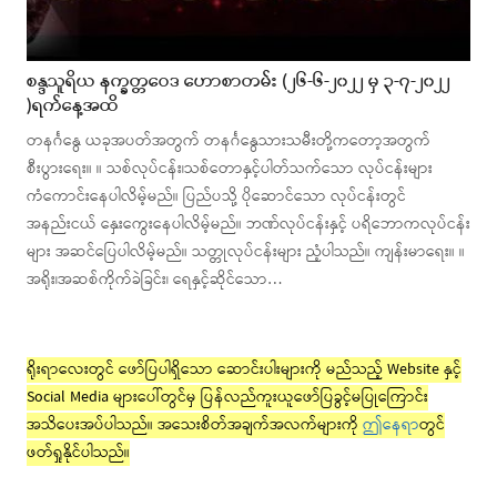
စန္ဒသူရိယ နက္ခတ္တဝေဒ ဟောစာတမ်း (၂၆-၆-၂၀၂၂ မှ ၃-၇-၂၀၂၂
)ရက်နေ့အထိ
တနင်္ဂနွေ ယခုအပတ်အတွက် တနင်္ဂနွေသားသမီးတို့ကတော့အတွက်
စီးပွားရေး။ ။ သစ်လုပ်ငန်း၊သစ်တောနှင့်ပါတ်သက်သော လုပ်ငန်းများ
ကံကောင်းနေပါလိမ့်မည်။ ပြည်ပသို့ ပိုဆောင်သော လုပ်ငန်းတွင်
အနည်းငယ် နှေးကွေးနေပါလိမ့်မည်။ ဘဏ်လုပ်ငန်းနှင့် ပရိဘောကလုပ်ငန်း
များ အဆင်ပြေပါလိမ့်မည်။ သတ္တုလုပ်ငန်းများ ညံ့ပါသည်။ ကျန်းမာရေး။ ။
အရိုး၊အဆစ်ကိုက်ခဲခြင်း၊ ရေနှင့်ဆိုင်သော…
ရိုးရာလေးတွင် ဖော်ပြပါရှိသော ဆောင်းပါးများကို မည်သည့် Website နှင့်
Social Media များပေါ်တွင်မှ ပြန်လည်ကူးယူဖော်ပြခွင့်မပြုကြောင်း
အသိပေးအပ်ပါသည်။ အသေးစိတ်အချက်အလက်များကို
ဤနေရာ
တွင်
ဖတ်ရှုနိုင်ပါသည်။