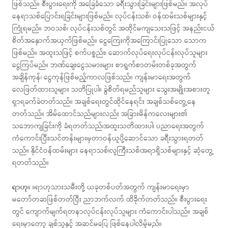
ဖြစ်သည်။ စီးပွားရေးကို အခြေခံသော ခရီးသွားခြင်းများဖြစ်မည်။ အလုပ်
နေရာသစ်ပြောင်းရခြင်းများဖြစ်မည်။ လုပ်ငန်းသစ်၊ ဝန်ထမ်းသစ်များနှင့်
ကြုံရမည်။ ဘဝသစ်၊ လုပ်ငန်းသစ်တွင် အထိုင်မကျသေးသဖြင့် အနည်းငယ်
စိတ်အနှောက်အယှက်ဖြစ်မည်။ ငွေကြေးကိုအကြောင်းပြုသော သောက
ဖြစ်မည်။ အထူးသဖြင့် စက်ပစ္စည်း၊ ဆောက်လုပ်ရေးလုပ်ငန်းလုပ်သူများ
ငွေကြပ်မည်။ ဘဏ်ချေးငွေသမားများ စာရွက်စာတမ်းတစ်ခုအတွက်
အချိန်ကုန်၊ ငွေကုန်ဖြစ်မည့်ကာလဖြစ်သည်။ ကျန်းမာရေးအတွက်
လေဖြတ်ထားသူများ သတိပြုပါ။ ခွဲစိတ်ရမည်သူများ သွေးအမျိုးအစားတူ
ရှာရခက်ခဲတတ်သည်။ အချစ်ရေးတွင်ထိုင်နေရင်း အချစ်သစ်တွေ့နေ
တတ်သည်။ အိမ်ထောင်သည်များလည်း အခြားမိန်ကလေးများ၏
သဘောကျခြင်းကို ခံရတတ်သည်၊အထူးသတိထားပါ၊ ပညာရေးအတွက်
ကံကောင်းပြီး၊သင်တန်းများမှတာဝန်ယူပို့ဆောင်သော ခရီးသွားရတတ်
သည်။ နိုင်ငံဝန်ထမ်းများ နေရာသစ်၊လူကြီးသစ်၊အရာရှိသစ်များနှင့် ဆုံတွေ့
ရတတ်သည်။
ရာဟု
။ ။ရာဟုသားသမီးတို့ ယခုတစ်ပတ်အတွက် ကျန်းမာရေးမှာ
မတော်တဆဖြစ်တတ်ပြီး ညာဘက်လက် ထိခိုက်တတ်သည်။ စီးပွားရေး
တွင် ကျောက်မျက်ရတနာလုပ်ငန်းလုပ်သူများ ကံကောင်းပါသည်။ အချစ်
ရေးမှာတော့ ချစ်သူနှင့် အဆင်မပြေ ဖြစ်နေပါလိမ့်မည်။