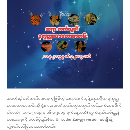
အပတ်စဉ်တင်ဆက်ပေးနေကျဖြစ်တဲ့ ဆရာကင်္ကသူရဲ့စန္ဒသူရိယ နက္ခတ္တ
ဝေဒဟောစာတမ်းကို ရိုးရာလေးပရိသတ်တွေအတွက် တင်ဆက်ပေးလိုက်
ပါတယ်။ (၁၀-၃-၂၀၁၉ မှ ၁၆-၃-၂၀၁၉ ရက်နေ့အထိ) တွက်ချက်လမ်းညွှန်
ပေးထားမှုကို ပုံတစ်ပုံချင်းစီမှာ Unicode/ Zawgyi version နှစ်မျိုးနဲ့
တွဲဖက်ဖော်ပြပေးထားပါတယ်။