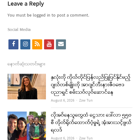
Leave a Reply
You must be logged in to post a comment.
Social Media
f
i
r
y
e
a
n
s
o
m
c
s
s
u
a
နောက်ဆုံးသတင်းများ
e
t
t
i
နှလုံးကို ကိုယ်တိုင်ပြန်လည်ပြုပြင်နိုင်မည့်
b
a
u
l
ဂျယ်တစ်မျိုးကို အာဂျင်တီးနားဇီဝဗေဒ
ပညာရှင် စမ်းသပ်လုပ်ဆောင်နေ
o
g
b
Author
August 6, 2026
Zaw Tun
o
r
e
k
a
လိုအပ်နေသူတွေထံ ငွေသား ဒေါ်လာ ၅၅၀
စီ တိုက်ရိုက်ထောက်ပံ့မှုရဲ့ အံ့အားသင့်ဖွယ်
m
ရလဒ်
Author
August 6, 2026
Zaw Tun