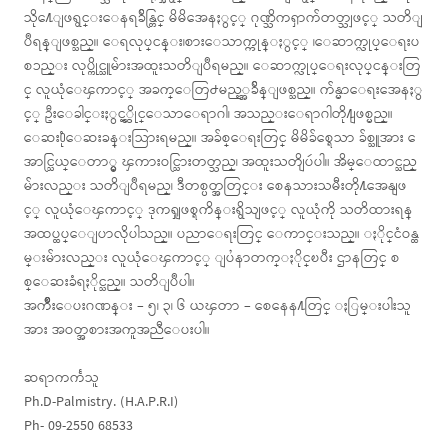
သို႔ေျဖရွင္းေနရခ်ိန္တြင္ မိမိအေနႏွင့္ ဂုဏ္သိကၡာက်တတ္သျဖင့္ သတိျ
ပဳရန္ျဖစ္သည္။ ေရလုပ္ငန္း၊စားေသာက္ကုန္ႏွင့္ ၊ေဆာက္လုပ္ေရးပ
စၥည္း လုပ္ကိုင္သူမ်ားအထူးသတိျပဳရမည္။ ေဆာက္လုပ္ေရးလုပ္ငန္းတြ
င္ လူယုံေၾကာင့္ အခက္ေတြ႕မည့္အခ်ိန္ျဖစ္သည္။ က်န္မာေရးအေနႏွ
င့္ ဦးေခါင္းႏွင့္ဆိုင္ေသာေရာဂါ၊ အသည္းေရာဂါတို႔ျဖစ္မည္။
ေဆး႐ုံေဆးခန္းသြားရမည္။ အခ်စ္ေရးတြင္ မိမိခ်စ္ရေသာ ခ်စ္သူအား ေ
အာင္သြယ္ေတာ္မွ ၾကားဝင္သြားတတ္သည္၊ အထူးသတိျပဴပါ။ အိမ္ေထာင္သည္
မ်ားလည္း သတိျပဳရမည္၊ ဒီတစ္ပတ္အတြင္း စေနသားသမီးတို႔အေနျဖ
င့္ လူယုံေၾကာင့္ ဒုကၡျဖစ္ရကိန္းရွိသျဖင့္ လူယုံကို သတိထားရန္
အထပ္ထပ္ေျပာလိုပါသည္။ ပညာေရးတြင္ ေကာင္းသည္။ ႏိုင္ငံဝန္ထ
မ္းမ်ားလည္း လူယုံေၾကာင့္ ျပႆနာတက္ႏိုင္ၿပီး ဌာနတြင္ စ
စ္ေဆးခံရႏိုင္သည္။ သတိျပဳပါ။
အက်ိဳးေပးဂဏန္း – ၅၊ ၃၊ ၆ ယၾတာ – စေနေန႔တြင္ ႏြမ္းပါးသူ
အား အဝတ္အစားအကူအညီေပးပါ။
ဆရာကင်္ကသူ
Ph.D-Palmistry. (H.A.P.R.I)
Ph- 09-2550 68533