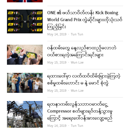
ONE ၏ ဖယ်သာဝိတ်တန်း Kick Boxing
World Grand Prix တွဲဆိုင်းများကိုသုံးသပ်
ကြည့်ခြင်း
Author
May 14, 2019
Tun Tun
ဝန်ထမ်းတွေ နေ့လည်စာထည့်မလာဘဲ
ဝယ်စားရတဲ့အကြောင်းရင်းများ
Author
May 15, 2019
Wun Lae
ရထားပေါ်မှာ လက်ထပ်ထိမ်းမြားခဲ့ကြတဲ့
စစ်မှုထမ်းဟောင်း မ နဲ့ မောင် စုံတွဲ
Author
May 15, 2019
Wun Lae
ရတနာကမ်းလွန်သဘာဝဓာတ်ငွေ့
Compressor စက်များရပ်တန့်သွားမှု
ကြောင့် အရေးပေါ်ဝန်အားလျော့မည်
Author
May 14, 2019
Tun Tun