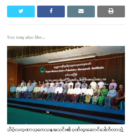
twitter
facebook
email
print
You may also like...
သိပ္ပံလက္ခဏာသုတေသနအသင်း၏ ဂုဏ်ထူးဆောင်ဒေါက်တာဘွဲ့