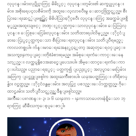
လုပ္ငန္းမ်ားလုပ္ကိုင္ရာတြင္ မိမိႏွင့္ လုပ္ငန္းတူမ်ား၏ ဆက္စပ္လုပ္ငန္း
မ်ား၊ အစိုးရေပၚလစီမ်ားကို အထူးေလ့လာၿပီးမွ ေဆာင္႐ြက္သင့္သည္။ စီး
ပြားေရးဆင့္ကဲျဖစ္စဥ္တြင္ မိမိပါသြားႏိုင္ၿပီး လုပ္ငန္းတြင္ အခက္အခဲျဖစ္လိ
မ့္မည္။အထူးသျဖင့္ ဘဏ္ႏွင့္ပတ္သက္ေသာလုပ္ငန္းမ်ား၊ ေငြလြဲလု
ပ္ငန္း၊ ေငြစုေငြေခ်းလုပ္ငန္းမ်ား သတိထားရပါလိမ့္မည္။ ႏိုင္ငံျ
ခားေငြႏွင့္ပတ္သက္ေသာ စီးပြားေရးလုပ္ငန္းမ်ား သတိျပဳရမည့္
ကာလတစ္ခုပါ။ က်န္းမာေရးအေနႏွင့္ကေတာ့ အဆုတ္ေရဝင္ျခင္း၊
အသက္ရႈၾကပ္ျခင္းတို႔ခံစားရမည္။ အခ်စ္ေရးကံေကာင္းေနေ
သာ္လည္း လက္ထပ္ရန္ကိစၥအဆင္မေျပေသးပါ။ အိမ္ေထာင္ေရးကံေကာ
င္းပါသည္။ ပညာေရးႏွင့္ ပတ္သက္၍ ျပည္ပႏွင့္ အလုပ္စာေမးပြဲမ်ား
အတြက္ ျပင္ဆင္သူျဖစ္ပါက အထူးႀကိဳးစားပါ။ ယခုအပတ္အတြင္း တိရိစာၦ
န္မ်ား ဝင္တတ္သည္။ ႏိုင္ငံဝန္ထမ္းမ်ား အလုပ္တြင္ ပစၥည္းေပ်ာက္တတ္သည္၊ ဂိုေ
ထာင္မႉးမ်ား သတိျပဳသင့္သည့္အခ်ိန္ျဖစ္ပါသည္။
အက်ိဳးေပးဂဏန္း- ၃၊ ၁၊ ၆ ယၾတာ – ၾကာသာပေတးနံရွိေသာ ဘု
ရားတြင္ ဆီမီးသက္ေစ့ပူေဇာ္ပါ။