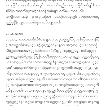
အနေဖြင့် ယခုတစ်ပတ်အတွင်း ကံကောင်းမည်။ အထူးသဖြင့် အင်ဂျင်နီယာ
ဆိုင်ရာ အတတ်ပညာဆိုင်ရာဝန်ထမ်းများ စိတ်ချမ်းသာရမည်။
အကျိုးပေးဂဏန်း – ၄၊ ဝ၊ ၃ ယတြာ – သောကြာနေ့တွင် မြတ်စွာဘုရားကို
ရည်စူးပြီး မွှေးသောပန်းများ ကပ်လှူပေးပါ။
ေသာၾကာ
ေသာၾကာသားသမီးတို႔အေနျဖင့္ ယခုတစ္ပတ္အတြင္း စီးပြားေရးတြ
င္ အတက္အက်မ်ားျဖင့္ ရင္ဆိုင္ရမည့္ကာလျဖစ္သည္။ အထူးသျဖင့္ ေကာက္ပဲ
သီးႏွံသမားအေနျဖင့္ သတိထားၿပီး ႐ိုက္သိမ္းရမည့္အခ်ိန္ျဖစ္ပါသည္။ န
ည္းပညာနဲ႔ပါတ္သက္တဲ့ ကြန္ပ်ဴတာပ႐ိုဂရမ္ေရးသားသူ၊ နည္းပညာဆိုင္ရာလု
ပ္ငန္းလုပ္သူမ်ား ကံေကာင္းမည့္အခ်ိန္ျဖစ္သည္။ ေဆာက္လုပ္ေရးႏွင့္
သတၱဳလုပ္ငန္းတို႔တြင္ ေငြေၾကးႏွင့္ပတ္သက္ၿပီး အနည္းငယ္ညံ့မည္။
က်န္းမာေရးအေနႏွင့္ ဇက္ေၾကာတက္ျခင္း၊ ခါးနာျခင္းမ်ားျ
ဖစ္မည္။ အခ်စ္ေရးတြင္ ခ်စ္သူ၏ အေလးမထားတတ္ေသာ စ႐ိုက္ေၾကာ
င့္ အလြန္ေသာကေရာက္ရမည္။ အိမ္ေထာင္ရွင္မ်ားအေနႏွင့္ မိသားစုကို
အခ်ိန္ေပးပါ။ ေအးစက္ေနတတ္သည္။ ဒီတစ္ပတ္အတြက္ ပညာေရးလိုက္
စားသူမ်ားအေနျဖင့္ နည္းပညာႏွင့္ဆိုင္ေသာသင္တန္းမ်ား တက္ေရာ
က္သင့္သည့္အခ်ိန္ျဖစ္သည္။ ယာဥ္၊ စက္ ဝင္မည္။ ဝန္ထမ္းမ်ားအေနျဖင့္ ယခုတစ္ပ