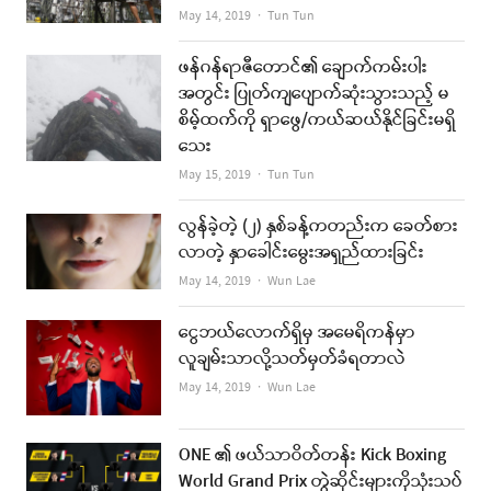
Author
May 14, 2019
Tun Tun
ဖန်ဂန်ရာဇီတောင်၏ ချောက်ကမ်းပါး
အတွင်း ပြုတ်ကျပျောက်ဆုံးသွားသည့် မ
စိမ့်ထက်ကို ရှာဖွေ/ကယ်ဆယ်နိုင်ခြင်းမရှိ
သေး
Author
May 15, 2019
Tun Tun
လွန်ခဲ့တဲ့ (၂) နှစ်ခန့်ကတည်းက ခေတ်စား
လာတဲ့ နှာခေါင်းမွေးအရှည်ထားခြင်း
Author
May 14, 2019
Wun Lae
ငွေဘယ်လောက်ရှိမှ အမေရိကန်မှာ
လူချမ်းသာလို့သတ်မှတ်ခံရတာလဲ
Author
May 14, 2019
Wun Lae
ONE ၏ ဖယ်သာဝိတ်တန်း Kick Boxing
World Grand Prix တွဲဆိုင်းများကိုသုံးသပ်