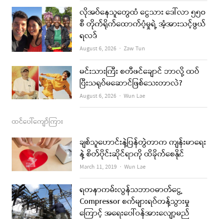
k
a
လိုအပ်နေသူတွေထံ ငွေသား ဒေါ်လာ ၅၅၀
စီ တိုက်ရိုက်ထောက်ပံ့မှုရဲ့ အံ့အားသင့်ဖွယ်
m
ရလဒ်
Author
August 6, 2026
Zaw Tun
မင်းသားကြီး စတီဖင်ချောင် ဘာလို့ ထပ်
ပြီးသရုပ်မဆောင်ဖြစ်သေးတာလဲ?
Author
August 6, 2026
Wun Lae
ထင်ပေါ်ကျော်ကြား
ချစ်သူဟောင်းနဲ့ပြန်တွဲတာက ကျန်းမာရေး
နဲ့ စိတ်ပိုင်းဆိုင်ရာကို ထိခိုက်စေနိုင်
Author
March 11, 2019
Wun Lae
ရတနာကမ်းလွန်သဘာဝဓာတ်ငွေ့
Compressor စက်များရပ်တန့်သွားမှု
ကြောင့် အရေးပေါ်ဝန်အားလျော့မည်