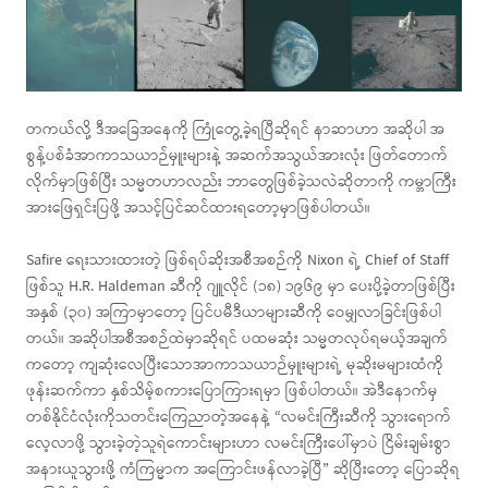
တကယ်လို့ ဒီအခြေအနေကို ကြုံတွေ့ခဲ့ရပြီဆိုရင် နာဆာဟာ အဆိုပါ အ
စွန့်ပစ်ခံအာကာသယာဉ်မှူးများနဲ့ အဆက်အသွယ်အားလုံး ဖြတ်တောက်
လိုက်မှာဖြစ်ပြီး သမ္မတဟာလည်း ဘာတွေဖြစ်ခဲ့သလဲဆိုတာကို ကမ္ဘာကြီး
အားဖြေရှင်းပြဖို့ အသင့်ပြင်ဆင်ထားရတော့မှာဖြစ်ပါတယ်။
Safire ရေးသားထားတဲ့ ဖြစ်ရပ်ဆိုးအစီအစဉ်ကို Nixon ရဲ့ Chief of Staff
ဖြစ်သူ H.R. Haldeman ဆီကို ဂျူလိုင် (၁၈) ၁၉၆၉ မှာ ပေးပို့ခဲ့တာဖြစ်ပြီး
အနှစ် (၃၀) အကြာမှာတော့ ပြင်ပမီဒီယာများဆီကို ဝေမျှလာခြင်းဖြစ်ပါ
တယ်။ အဆိုပါအစီအစဉ်ထဲမှာဆိုရင် ပထမဆုံး သမ္မတလုပ်ရမယ့်အချက်
ကတော့ ကျဆုံးလေပြီးသောအာကာသယာဉ်မှူးများရဲ့ မုဆိုးမများထံကို
ဖုန်းဆက်ကာ နှစ်သိမ့်စကားပြောကြားရမှာ ဖြစ်ပါတယ်။ အဲဒီနောက်မှ
တစ်နိုင်ငံလုံးကိုသတင်းကြေညာတဲ့အနေနဲ့ “လမင်းကြီးဆီကို သွားရောက်
လေ့လာဖို့ သွားခဲ့တဲ့သူရဲကောင်းများဟာ လမင်းကြီးပေါ်မှာပဲ ငြိမ်းချမ်းစွာ
အနားယူသွားဖို့ ကံကြမ္မာက အကြောင်းဖန်လာခဲ့ပြီ” ဆိုပြီးတော့ ပြောဆိုရ