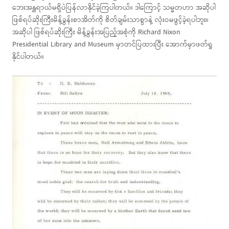
ဘေးအန္တရာယ်မရှိပဲပြန်လာနိုင်ခဲ့ကြပါတယ်။ ဒါကြောင့် သမ္မတဟာ အဆိုပါ
ဖြစ်ရပ်ဆိုးကြီးမိန့်ခွန်းစာအိတ်ကို စိတ်ချမ်းသာစွာနဲ့ လုံးဝမဖွင့်ခဲ့ရပါဘူး။
အဆိုပါ ဖြစ်ရပ်ဆိုးကြီး မိန့်ခွန်းအပြည့်အစုံကို Richard Nixon
Presidential Library and Museum မှာတင်ပြထားပြီး အောက်မှာဖတ်ရှု
နိုင်ပါတယ်။