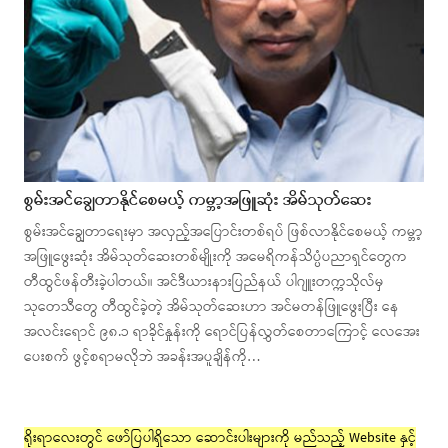
စွမ်းအင်ချွေတာနိုင်စေမယ့် ကမ္ဘာ့အဖြူဆုံး အိမ်သုတ်ဆေး
စွမ်းအင်ချွေတာရေးမှာ အလှည့်အပြောင်းတစ်ရပ် ဖြစ်လာနိုင်စေမယ့် ကမ္ဘာ့
အဖြူဖွေးဆုံး အိမ်သုတ်ဆေးတစ်မျိုးကို အမေရိကန်သိပ္ပံပညာရှင်တွေက
တီထွင်ဖန်တီးခဲ့ပါတယ်။ အင်ဒီယားနားပြည်နယ် ပါဂျူးတက္ကသိုလ်မှ
သုတေသီတွေ တီထွင်ခဲ့တဲ့ အိမ်သုတ်ဆေးဟာ အင်မတန်ဖြူဖွေးပြီး နေ
အလင်းရောင် ၉၈.၁ ရာခိုင်နှုန်းကို ရောင်ပြန်လွှတ်စေတာကြောင့် လေအေး
ပေးစက် ဖွင့်စရာမလိုဘဲ အခန်းအပူချိန်ကို…
ရိုးရာလေးတွင် ဖော်ပြပါရှိသော ဆောင်းပါးများကို မည်သည့် Website နှင့်