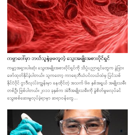
ကမ္ဘာပေါ်မှာ ဘယ်သူနဲ့မှမတူတဲ့ သွေးအမျိုးအစားပိုင်ရှင်
ကမ္ဘာ့အရှားပါးဆုံး သွေးအမျိုးအစားပိုင်ရှင်ကို သိပ္ပံပညာရှင်တွေက ခွဲခြား
ဖော်ထုတ်နိုင်ခဲ့ပါတယ်။ သူကတော့ ကာရေဘီယံပင်လယ်ထဲမှ ပြင်သစ်
နိုင်ငံပိုင် ဂွာဒီလု(ပ်)ကျွန်းမှာ နေထိုင်တဲ့ အသက် ၆၈ နှစ်အရွယ် အမျိုးသမီး
တစ်ဦး ဖြစ်ပါတယ်။ ၂၀၁၁ ခုနှစ်က အဲဒီအမျိုးသမီးကို ခွဲစိတ်မှုမလုပ်ခင်
သွေးစစ်ဆေးမှုလုပ်ခဲ့ရာမှာ ဆရာဝန်တွေ…