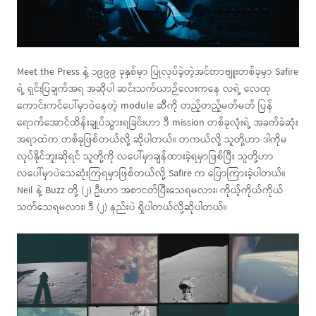
Meet the Press နဲ့ ၁၉၉၉ ခုနှစ်မှာ ပြုလုပ်ခဲ့တဲ့အင်တာဗျူးတစ်ခုမှာ Safire
ရဲ့ ရှင်းပြချက်အရ အဆိုပါ ဆင်းသက်ယာဉ်လေးကနေ လရဲ့ လေထု
ကောင်းကင်ပေါ်မှာဝဲနေတဲ့ module ဆီကို တည့်တည့်မတ်မတ် ပြန်
ရောက်အောင်ထိန်းချုပ်သွားရခြင်းဟာ ဒီ mission တစ်ခုလုံးရဲ့ အခက်ခဲဆုံး
အရာထဲက တစ်ခုဖြစ်တယ်လို့ ဆိုပါတယ်။ တကယ်လို့ သူတို့ဟာ ဒါကိုမ
လုပ်နိုင်ဘူးဆိုရင် သူတို့ကို လပေါ်မှာချန်ထားခဲ့ရမှာဖြစ်ပြီး သူတို့ဟာ
လပေါ်မှာပဲသေဆုံးကြရမှာဖြစ်တယ်လို့ Safire က ပြောကြားခဲ့ပါတယ်။
Neil နဲ့ Buzz တို့ (၂) ဦးဟာ အစာငတ်ပြီးသေရမလား၊ ကိုယ့်ကိုယ်ကိုယ်
သတ်သေရမလား၊ ဒီ (၂) နည်းပဲ ရှိပါတယ်လို့ဆိုပါတယ်။