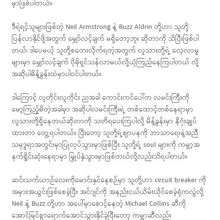
မှာဖြစ်ပါတယ်။
ဒီရဲရင့်သူများဖြစ်တဲ့ Neil Armstrong နဲ့ Buzz Aldrin တို့ဟာ သူတို့
ပြန်လာနိုင်ဖို့အတွက် မျှော်လင့်ချက် မရှိတော့ဘူး ဆိုတာကို သိပြီးဖြစ်ပါ
တယ်၊ ဒါပေမယ့် သူတို့စတေးလိုက်ရတဲ့အတွက် လူသားတို့ရဲ့ လေ့လာမှု
များမှာ မျှော်လင့်ချက် ပိုမိုရှင်သန်လာမယ်လို့ယုံကြည်နေကြပါတယ် လို့
အဆိုပါမိန့်ခွန်းထဲမှာပါဝင်ပါတယ်။
ဒါကြောင့် လူတိုင်းလူတိုင်း ညအခါ ကောင်းကင်ပေါ်က လမင်းကြီးကို
မော့ကြည့်မိတဲ့အခါမှာ အဆိုပါလမင်းကြီးရဲ့ တစ်ထောင့်တစ်နေရာမှာ
လူသားတို့ရှိနေတယ်ဆိုတာကို သတိရပေးကြပါလို့ မိန့်ခွန်းမှာ နိဂုံးချုပ်
ထားတာ တွေ့ရပါတယ်။ ပြီးတော့ သူတို့ရဲ့ဈာပနကို ဘာသာရေးနဲ့အညီ
သမုဒ္ဒရာအတွင်းမှာပြုလုပ်သွားမှာဖြစ်ပြီး သူတို့ရဲ့ soul များကို ကမ္ဘာ့အ
နက်ရှိုင်းဆုံးနေရာမှာ မြှုပ်နှံသွားမှာဖြစ်တယ်လို့လည်းသိရပါတယ်။
ဆင်းသက်ယာဉ်လေးကိုမောင်းနှင်နေစဉ်မှာ သူတို့ဟာ circuit breaker ကို
အမှားအယွင်းဖြစ်စေခဲ့ပြီး အင်ဂျင်ကို အနည်းငယ်ယိမ်းယိုင်စေခဲ့ရုံကလွဲလို့
Neil နဲ့ Buzz တို့ဟာ အပေါ်မှာစောင့်နေတဲ့ Michael Collins ဆီကို
အောင်မြင်စွာရောက်အောင်သွားနိုင်ခဲ့ပြီးတော့ ကမ္ဘာဆီလည်း