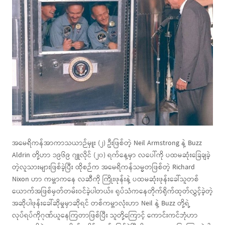
အမေရိကန်အာကာသယာဉ်မှူး (၂) ဦးဖြစ်တဲ့ Neil Armstrong နဲ့ Buzz
Aldrin တို့ဟာ ၁၉၆၉ ဂျူလိုင် (၂၀) ရက်နေ့မှာ လပေါ်ကို ပထမဆုံးခြေချခဲ့
တဲ့လူသားများဖြစ်ခဲ့ပြီး ထိုစဉ်က အမေရိကန်သမ္မတဖြစ်တဲ့ Richard
Nixon ဟာ ကမ္ဘာကနေ လဆီကို ကြိုးဖုန်းနဲ့ ပထမဆုံးဖုန်းခေါ်သူတစ်
ယောက်အဖြစ်မှတ်တမ်းဝင်ခဲ့ပါတယ်။ ရုပ်သံကနေတိုက်ရိုက်ထုတ်လွှင့်ခဲ့တဲ့
အဆိုပါဖုန်းခေါ်ဆိုမှုမှာဆိုရင် တစ်ကမ္ဘာလုံးဟာ Neil နဲ့ Buzz တို့ရဲ့
လုပ်ရပ်ကိုဂုဏ်ယူနေကြတာဖြစ်ပြီး သူတို့ကြောင့် ကောင်းကင်ဘုံဟာ