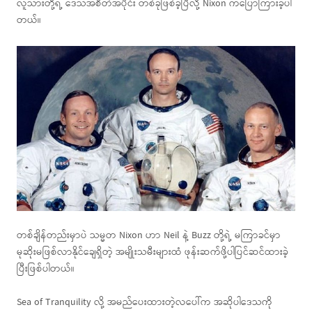
လူသားတို့ရဲ့ ဒေသအစိတ်အပိုင်း တစ်ခုဖြစ်ခဲ့ပြီလို့ Nixon ကပြောကြားခဲ့ပါ
တယ်။
တစ်ချိန်တည်းမှာပဲ သမ္မတ Nixon ဟာ Neil နဲ့ Buzz တို့ရဲ့ မကြာခင်မှာ
မုဆိုးမဖြစ်လာနိုင်ချေရှိတဲ့ အမျိုးသမီးများထံ ဖုန်းဆက်ဖို့ပါပြင်ဆင်ထားခဲ့
ပြီးဖြစ်ပါတယ်။
Sea of Tranquility လို့ အမည်ပေးထားတဲ့လပေါ်က အဆိုပါဒေသကို