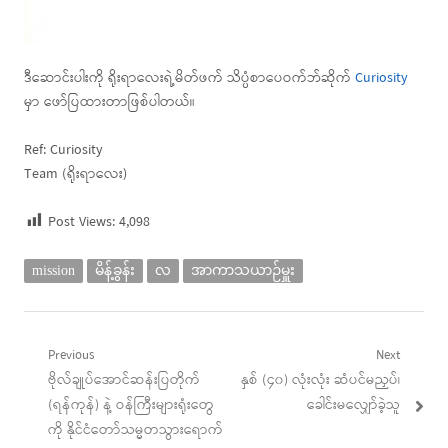
ဒီဆောင်းပါးကို ရိုးရာလေးရဲ့မိတ်ဖက် သိပ္ပံစာပေဝက်ဘ်ဆိုက်
Curiosity
မှာ ဖော်ပြထားတာဖြစ်ပါတယ်။
Ref: Curiosity
Team (ရိုးရာလေး)
Post Views:
4,098
mission
မိန့်ခွန်း
လ
အာကာသယာဉ်မှူး
Post
Previous
Next
Previous
Next
ဗိုလ်ချုပ်အောင်ဆန်းပြတိုက်
နှစ် (၄၀) လုံးလုံး ဆံပင်မညှပ်၊
navigation
post:
post:
(ရန်ကုန်) နဲ့ ဝန်ကြီးများရုံးတွေ
ခေါင်းမလျှော်ခဲ့သူ
ကို နိုင်ငံတော်သမ္မတသွားရောက်