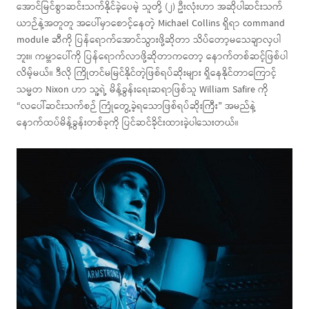
အောင်မြင်စွာဆင်းသက်နိုင်ခဲ့ပေမဲ့ သူတို့ (၂) ဦးလုံးဟာ အဆိုပါဆင်းသက်
ယာဉ်နဲ့အတူတူ အပေါ်မှာစောင့်နေတဲ့ Michael Collins ရှိရာ command
module ဆီကို ပြန်ရောက်အောင်သွားဖို့ဆိုတာ သိပ်တော့မသေချာလှပါ
ဘူး။ ကမ္ဘာပေါ်ကို ပြန်ရောက်လာဖို့ဆိုတာကတော့ နောက်တစ်ဆင့်ဖြစ်ပါ
လိမ့်မယ်။ ဒီလို ကြိုတင်မမြင်နိုင်တဲ့ဖြစ်ရပ်ဆိုးများ ရှိနေနိုင်တာကြောင့်
သမ္မတ Nixon ဟာ သူ့ရဲ့ မိန့်ခွန်းရေးဆရာဖြစ်သူ William Safire ကို
“လပေါ်ဆင်းသက်စဉ် ကြုံတွေ့ခဲ့ရသောဖြစ်ရပ်ဆိုးကြီး” အမည်နဲ့
နောက်ထပ်မိန့်ခွန်းတစ်ခုကို ပြင်ဆင်ခိုင်းထားခဲ့ပါသေးတယ်။