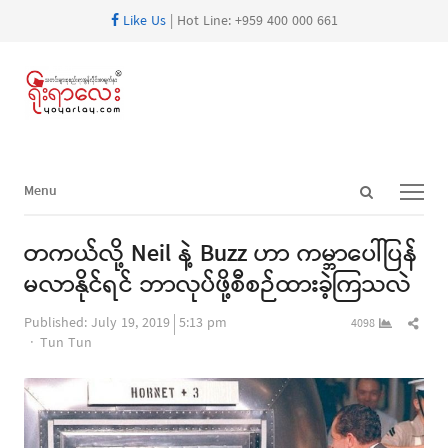
Like Us
| Hot Line: +959 400 000 661
Open
Menu
Menu
search
panel
တကယ်လို့ Neil နဲ့ Buzz ဟာ ကမ္ဘာပေါ်ပြန်
မလာနိုင်ရင် ဘာလုပ်ဖို့စီစဉ်ထားခဲ့ကြသလဲ
Shar
Published:
July 19, 2019
5:13 pm
4098
Author
this
Tun Tun
post