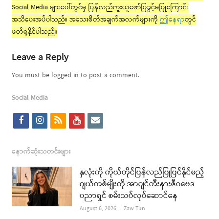
Social Media များပေါ်တွင်မှ ပြန်လည်ကူးယူဖော်ပြခွင့်မပြုကြောင်း
အသိပေးအပ်ပါသည်။ အသေးစိတ်အချက်အလက်များကို
ဤနေရာ
တွင်
ဖတ်ရှုနိုင်ပါသည်။
Leave a Reply
You must be logged in to post a comment.
Social Media
f
i
r
y
e
a
n
s
o
m
c
s
s
u
a
နောက်ဆုံးသတင်းများ
e
t
t
i
နှလုံးကို ကိုယ်တိုင်ပြန်လည်ပြုပြင်နိုင်မည့်
b
a
u
l
ဂျယ်တစ်မျိုးကို အာဂျင်တီးနားဇီဝဗေဒ
ပညာရှင် စမ်းသပ်လုပ်ဆောင်နေ
o
g
b
Author
August 6, 2026
Zaw Tun
o
r
e