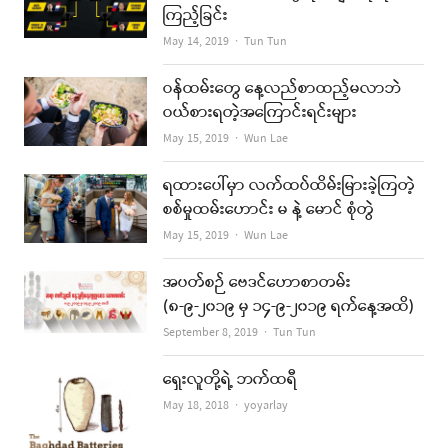
ကြည့်ခြင်း
Author
May 14, 2019
Tun Tun
ဝန်ထမ်းတွေ နေ့လည်စာထည့်မလာဘဲ
ဝယ်စားရတဲ့အကြောင်းရင်းများ
Author
May 15, 2019
Wun Lae
ရထားပေါ်မှာ လက်ထပ်ထိမ်းမြားခဲ့ကြတဲ့
စစ်မှုထမ်းဟောင်း မ နဲ့ မောင် စုံတွဲ
Author
May 15, 2019
Wun Lae
အပတ်စဉ် ဗေဒင်ဟောစာတမ်း
(၈-၉-၂၀၁၉ မှ ၁၄-၉-၂၀၁၉ ရက်နေ့အထိ)
Author
September 8, 2019
Tun Tun
ရှေးလူတို့ရဲ့ ဘက်ထရီ
Author
May 18, 2018
yoyarlay