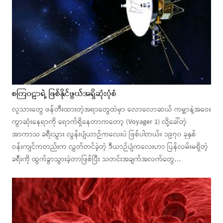
စကြဝဠာရဲ့ ဖြစ်နိုင်ဖွယ်အရှိဆုံးပုံစံ
လူသားတွေ ဖန်တီးထားတဲ့အရာတွေထဲမှာ လောလောဆယ် ကမ္ဘာနဲ့အဝေး
ကွာဆုံးနေရာကို ရောက်ရှိနေတာကတော့ (Voyager 1) လို့ခေါ်တဲ့
အာကာသ ခရီးသွား လွန်းပျံယာဉ်ကလေးပဲ ဖြစ်ပါတယ်။ ၁၉၇၀ ခုနှစ်
ဝန်းကျင်ကတည်းက လွှတ်တင်ခဲ့တဲ့ ဒီယာဉ်ပျံကလေးဟာ ပြန်လမ်းမရှိတဲ့
ခရီးကို ထွက်ခွာသွားခဲ့တာဖြစ်ပြီး သတင်းအချက်အလက်တွေ…