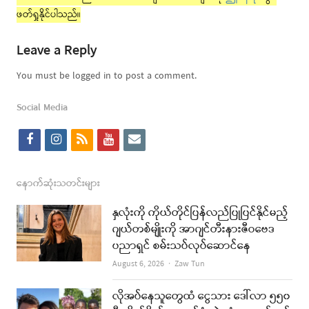
ဖတ်ရှုနိုင်ပါသည်။
Leave a Reply
You must be logged in to post a comment.
Social Media
f
i
r
y
e
a
n
s
o
m
c
s
s
u
a
နောက်ဆုံးသတင်းများ
e
t
t
i
နှလုံးကို ကိုယ်တိုင်ပြန်လည်ပြုပြင်နိုင်မည့်
b
a
u
l
ဂျယ်တစ်မျိုးကို အာဂျင်တီးနားဇီဝဗေဒ
ပညာရှင် စမ်းသပ်လုပ်ဆောင်နေ
o
g
b
Author
August 6, 2026
Zaw Tun
o
r
e
k
a
လိုအပ်နေသူတွေထံ ငွေသား ဒေါ်လာ ၅၅၀