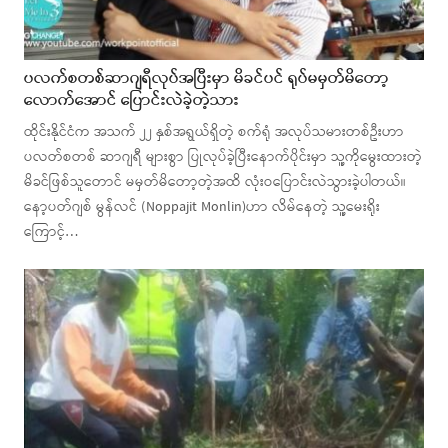
ပလက်စတစ်ဆာဂျရီလုပ်အပြီးမှာ မိခင်ပင် ရုပ်မမှတ်မိတော့
လောက်အောင် ပြောင်းလဲခဲ့တဲ့သား
ထိုင်းနိုင်ငံက အသက် ၂၂ နှစ်အရွယ်ရှိတဲ့ စက်ရုံ အလုပ်သမားတစ်ဦးဟာ
ပလတ်စတစ် ဆာဂျရီ များစွာ ပြုလုပ်ခဲ့ပြီးနောက်ပိုင်းမှာ သူ့ကိုမွေးထားတဲ့
မိခင်ဖြစ်သူတောင် မမှတ်မိတော့တဲ့အထိ လုံးဝပြောင်းလဲသွားခဲ့ပါတယ်။
နော့ပတ်ဂျစ် မွန်လင် (Noppajit Monlin)ဟာ လိမ်နေတဲ့ သူ့မေးရိုး
ကြောင့်…