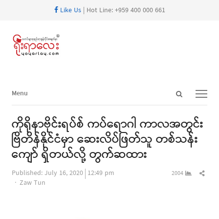
Like Us
| Hot Line: +959 400 000 661
Open
Menu
Menu
search
panel
ကိုရိုနာဗိုင်းရပ်စ် ကပ်ရောဂါ ကာလအတွင်း
ဗြိတိန်နိုင်ငံမှာ ဆေးလိပ်ဖြတ်သူ တစ်သန်း
ကျော် ရှိတယ်လို့ တွက်ဆထား
Shar
Published:
July 16, 2020
12:49 pm
2004
Author
this
Zaw Tun
post