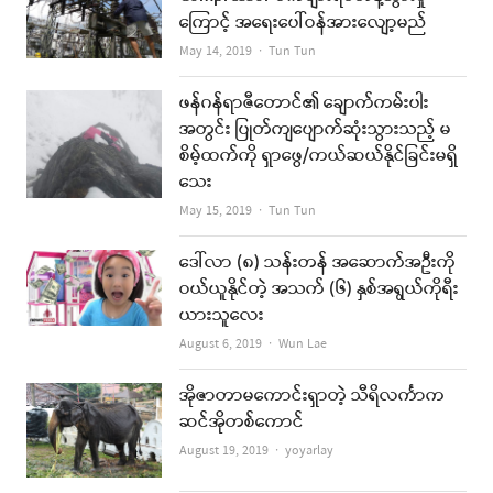
ကြောင့် အရေးပေါ်ဝန်အားလျော့မည်
Author
May 14, 2019
Tun Tun
ဖန်ဂန်ရာဇီတောင်၏ ချောက်ကမ်းပါး
အတွင်း ပြုတ်ကျပျောက်ဆုံးသွားသည့် မ
စိမ့်ထက်ကို ရှာဖွေ/ကယ်ဆယ်နိုင်ခြင်းမရှိ
သေး
Author
May 15, 2019
Tun Tun
ဒေါ်လာ (၈) သန်းတန် အဆောက်အဦးကို
ဝယ်ယူနိုင်တဲ့ အသက် (၆) နှစ်အရွယ်ကိုရီး
ယားသူလေး
Author
August 6, 2019
Wun Lae
အိုဇာတာမကောင်းရှာတဲ့ သီရိလင်္ကာက
ဆင်အိုတစ်ကောင်
Author
August 19, 2019
yoyarlay