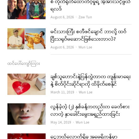
စီ တိုက်ရိုက်ထောက်ပံ့မှုရဲ့ အံ့အားသင့်ဖွယ်
m
ရလဒ်
Author
August 6, 2026
Zaw Tun
မင်းသားကြီး စတီဖင်ချောင် ဘာလို့ ထပ်
ပြီးသရုပ်မဆောင်ဖြစ်သေးတာလဲ?
Author
August 6, 2026
Wun Lae
ထင်ပေါ်ကျော်ကြား
ချစ်သူဟောင်းနဲ့ပြန်တွဲတာက ကျန်းမာရေး
နဲ့ စိတ်ပိုင်းဆိုင်ရာကို ထိခိုက်စေနိုင်
Author
March 11, 2019
Wun Lae
လွန်ခဲ့တဲ့ (၂) နှစ်ခန့်ကတည်းက ခေတ်စား
လာတဲ့ နှာခေါင်းမွေးအရှည်ထားခြင်း
Author
May 14, 2019
Wun Lae
ငွေဘယ်လောက်ရှိမှ အမေရိကန်မှာ