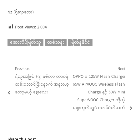
Nz (ရိုးရာလေး)
Post Views:
2,004
ဆေးလိပ်ဖြတ်သူ
တစ်သန်း
ဗြိတိန်နိုင်ငံ
Post
Previous
Next
Previous
Next
ရဲခွေးအဖြစ် (၇) နှစ်တာ တာဝန်
OPPO မှ 125W Flash Charge၊
navigation
post:
post:
ထမ်းဆောင်ပြီးနောက် အနားယူ
65W AirVOOC Wireless Flash
တော့မယ့် ခွေးလေး
Charge နှင့် 50W Mini
SuperVOOC Charger တို့ကို
ဈေးကွက်တွင် စတင်မိတ်ဆက်
Share this post