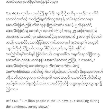
တာကိုတော့ ယတိပြတ်မပြောနိုင်ပါဘူး။
Covid-19 ရောဂါက သက်ကြီးရွယ်အိုတွေကို ပိုအထိနာစေလို့ ဆေးလိပ်
သောက်တတ်တဲ့ သက်ကြီးရွယ်အိုတွေအနေနဲ့ ကပ်ရောဂါကာလမှာ
ဆေးလိပ်ဖြတ်ကြဖို့ တိုက်တွန်းခဲ့ကြပါတယ်။ ဒါပေမဲ့ ဗြိတိန်နိုင်ငံရဲ့
ဆေးလိပ်ဖြတ်သူ တွေထဲမှာ အသက် ၁၆ နှစ်ကနေ ၂၉ နှစ်ကြားအရွယ်
ပမာဏက အသက် ၅၀ နှစ်အထက်ရှိသူ ပမာဏထက် ၂ ဆကျော် ပိုများပါ
တယ်။ ဆေးလိပ်သောက်ခြင်းဟာ ကင်ဆာရောဂါ၊ နှလုံးရောဂါ၊ အဆုတ်
ရောဂါတို့လို ကြိုတင်ကာကွယ်နိုင်တဲ့ရောဂါတွေ ဖြစ်စေနိုင်တဲ့
အကြောင်းရင်းတစ်ရပ် ဖြစ်ပါတယ်။ ကမ္ဘာပေါ်က အရွယ်ရောက်ပြီးသူ ၅
ယောက်မှာ တစ်ယောက်နှုန်း ဆေးလိပ်သောက်ကြပြီး ၂၁ ရာစုနှစ်မှာ
ဆေးလိပ်ကြောင့် သေဆုံးရသူ ၁ ဘီလျံလောက်ရှိမယ်လို့
OurWorldInData ဝက်ဘ်ဆိုက်က ခန့်မှန်းထားပါတယ်။ ရိုးရာလေးစာဖတ်
ပရိသတ်တွေထဲမှာရော ကပ်ရောဂါကာလအတွင်း ဆေးလိပ်ဖြတ်လိုက်သူ
ဘယ်နှစ်ယောက်များရှိပါသလဲ။ ဆေးလိပ်ဖြတ်ဖို့ တွေးနေတဲ့သူတွေရော ရှိ
ကြလား။
Ref: CNN ” 1 million people in the UK have quit smoking during
the pandemic, survey shows”