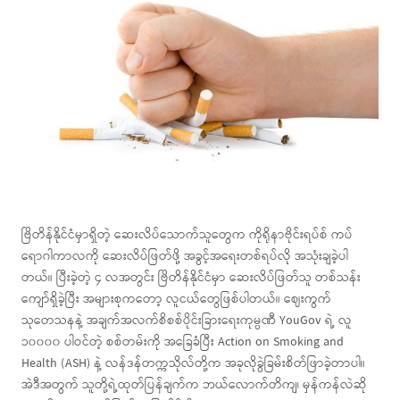
ဗြိတိန်နိုင်ငံမှာရှိတဲ့ ဆေးလိပ်သောက်သူတွေက ကိုရိုနာဗိုင်းရပ်စ် ကပ်
ရောဂါကာလကို ဆေးလိပ်ဖြတ်ဖို့ အခွင့်အရေးတစ်ရပ်လို အသုံးချခဲ့ပါ
တယ်။ ပြီးခဲ့တဲ့ ၄ လအတွင်း ဗြိတိန်နိုင်ငံမှာ ဆေးလိပ်ဖြတ်သူ တစ်သန်း
ကျော်ရှိခဲ့ပြီး အများစုကတော့ လူငယ်တွေဖြစ်ပါတယ်။ ဈေးကွက်
သုတေသနနဲ့ အချက်အလက်စိစစ်ပိုင်းခြားရေးကုမ္ပဏီ YouGov ရဲ့ လူ
၁၀၀၀၀ ပါဝင်တဲ့ စစ်တမ်းကို အခြေခံပြီး Action on Smoking and
Health (ASH) နဲ့ လန်ဒန်တက္ကသိုလ်တို့က အခုလိုခွဲခြမ်းစိတ်ဖြာခဲ့တာပါ။
အဲဒီအတွက် သူတို့ရဲ့ထုတ်ပြန်ချက်က ဘယ်လောက်တိကျ၊ မှန်ကန်လဲဆို