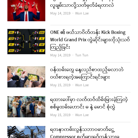
လူချမ်းသာလို့သတ်မှတ်ခံရတာလဲ
Author
May 14, 2019
Wun Lae
ONE ၏ ဖယ်သာဝိတ်တန်း Kick Boxing
World Grand Prix တွဲဆိုင်းများကိုသုံးသပ်
ကြည့်ခြင်း
Author
May 14, 2019
Tun Tun
ဝန်ထမ်းတွေ နေ့လည်စာထည့်မလာဘဲ
ဝယ်စားရတဲ့အကြောင်းရင်းများ
Author
May 15, 2019
Wun Lae
ရထားပေါ်မှာ လက်ထပ်ထိမ်းမြားခဲ့ကြတဲ့
စစ်မှုထမ်းဟောင်း မ နဲ့ မောင် စုံတွဲ
Author
May 15, 2019
Wun Lae
ရတနာကမ်းလွန်သဘာဝဓာတ်ငွေ့
Compressor စက်များရပ်တန့်သွားမှု