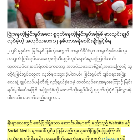
ပြုံးနေတဲ့မြင်းရုပ်အစား စူပုတ်နေတဲ့မြင်းရုပ်အဖြစ် မှားယွင်းချုပ်
လုပ်ခဲ့တဲ့ အလုပ်သမား၊ ၁၂ နှစ်တာအန်ပေါင်းချီးမြှင့်ခံရ
၂၀၂၆ ခုနှစ်က မြင်းနှစ်ဖြစ်တဲ့အတွက် တရုတ်နိုင်ငံမှာ တရုတ်နှစ်သစ်ကူး
အတွက် မြင်းရုပ်လေးတွေဖန်တီးချုပ်လုပ်ရောင်းချနေကြပါတယ်။
ထုတ်လုပ်ရေးစက်ရုံတစ်ခုကတော့ အလုပ်သမားတစ်ဦးရဲ့အမှားကြောင့် သူ
တို့ရဲ့မြင်းရုပ်တွေက လူသိများသွားခဲ့ပါတယ်။ မြင်းရုပ်ကို ချစ်စရာအပြုံး
လေးနဲ့ ချုပ်လုပ်ဖန်တီးဖို့ ရည်ရွယ်ခဲ့ပေမဲ့ ထုတ်လုပ်ရေးအမှားကြောင့် မြင်း
ရုပ်ရဲ့ပါးစပ်အဖြစ် အပြုံးပုံစံကို ဇောက်ထိုးချုပ်မိလို့ စူပုတ်တဲ့ပုံစံဖြစ်သွားခဲ့
ပါတယ်။ ဖောက်သည်တွေက…
ရိုးရာလေးတွင် ဖော်ပြပါရှိသော ဆောင်းပါးများကို မည်သည့် Website နှင့်
Social Media များပေါ်တွင်မှ ပြန်လည်ကူးယူဖော်ပြခွင့်မပြုကြောင်း
အသိပေးအပ်ပါသည်။ အသေးစိတ်အချက်အလက်များကို
ဤနေရာ
တွင်