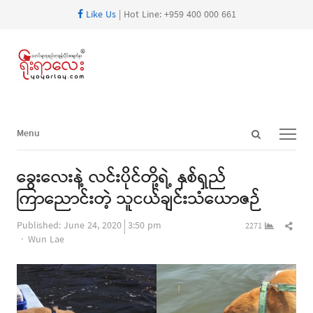
Like Us
| Hot Line: +959 400 000 661
Open
Menu
Menu
search
panel
ခွေးလေးနဲ့ လင်းပိုင်တို့ရဲ့ နှစ်ရှည်
ကြာညောင်းတဲ့ သူငယ်ချင်းသံယောဇဉ်
Shar
Published:
June 24, 2020
3:50 pm
2271
Author
this
Wun Lae
post