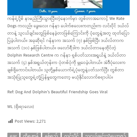
ကန်ရဲ့ပို့စ် နာမည်ကြီးသွားပြီးတဲ့နောက်မှာ တွစ်တာအကောင့် We Rate
Dogs ကလည်း ခွေးလေး ဂန်နာ ပေါက်စလေးကတည်းက လင်းပိုင် ဒယ်လ်
တာနဲ့ သူငယ်ချင်းတွေဖြစ်နေခဲ့တာဖြစ်ကြောင်းကို ပုံတွေနဲ့အတူ ထုတ်ပြော
ပြခဲ့ပါတယ်။ အခုဆိုရင် ဂန်နာက အသက် (၇) နှစ်ဖြစ်ပြီး ဒယ်လ်တာက
အသက် (၁၀) နှစ်ဖြစ်ပါတယ်။ ဖလော်ရီဒါက ဒယ်လ်တာနေထိုင်တဲ့
Dolphin Research Centre က ဂန်နာ ရှစ်ပတ်သားအရွယ်နဲ့ ဒယ်လ်တာ
အသက် (၄) နှစ်အရွယ်တုန်းက ပုံတစ်ပုံကို မျှဝေခဲ့ပါတယ်။ အဲဒီပုံလေးက
ချစ်ဖို့ကောင်းပါတယ်။ သူတို့နှစ်ယောက်ရဲ့ပုံတွေနဲ့ပတ်သက်ပြီး တွစ်တာ
အသုံးပြုသူတွေရဲ့တုံ့ပြန်မှုတွေကတော့ မယုံနိုင်လောက်စရာပါပဲ။
Ref: Dog And Dolphin’s Beautiful Friendship Goes Viral
WL (ရိုးရာလေး)
Post Views:
2,271
ခွေး
တိရစ္ဆာန်
နှစ်ရှည်
လင်းပိုင်
သူငယ်ချင်းသံယောဇဉ်