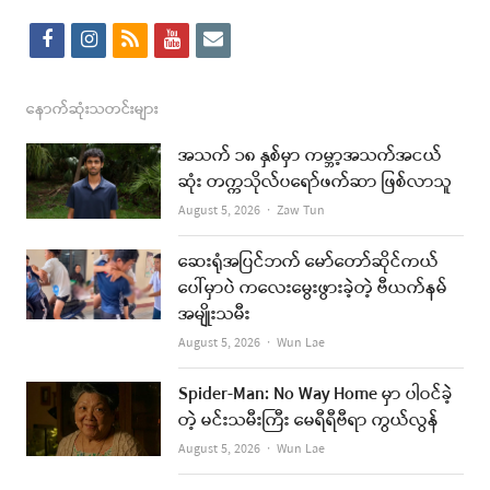
f
i
r
y
e
a
n
s
o
m
c
s
s
u
a
နောက်ဆုံးသတင်းများ
e
t
t
i
အသက် ၁၈ နှစ်မှာ ကမ္ဘာ့အသက်အငယ်
b
a
u
l
ဆုံး တက္ကသိုလ်ပရော်ဖက်ဆာ ဖြစ်လာသူ
o
g
b
Author
August 5, 2026
Zaw Tun
o
r
e
ဆေးရုံအပြင်ဘက် မော်တော်ဆိုင်ကယ်
k
a
ပေါ်မှာပဲ ကလေးမွေးဖွားခဲ့တဲ့ ဗီယက်နမ်
အမျိုးသမီး
m
Author
August 5, 2026
Wun Lae
Spider-Man: No Way Home မှာ ပါဝင်ခဲ့
တဲ့ မင်းသမီးကြီး မေရီရီဗီရာ ကွယ်လွန်
Author
August 5, 2026
Wun Lae