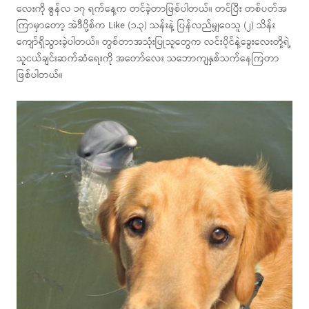
လေးကို ဇွန်လ ၁၇ ရက်နေ့က တင်ခဲ့တာဖြစ်ပါတယ်။ တင်ပြီး တစ်ပတ်အ
ကြာမှာတော့ အဲဒီပို့စ်က Like (၁.၃) သန်းနဲ့ ပြန်လည်မျှဝေသူ (၂) သိန်း
ကျော်ရှိသွားခဲ့ပါတယ်။ တွစ်တာအသုံးပြုသူတွေက လင်းပိုင်နဲ့ခွေးလေးတို့ရဲ့
သူငယ်ချင်းဆက်ဆံရေးကို အတော်လေး သဘောကျနှစ်သက်နေကြတာ
ဖြစ်ပါတယ်။