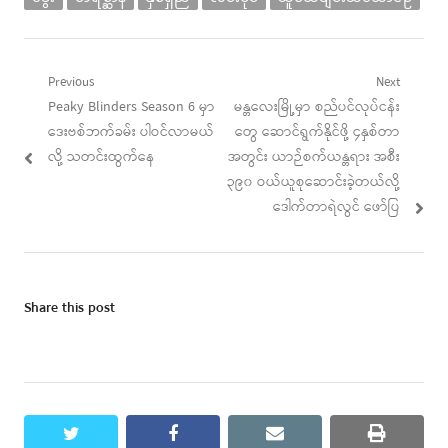
Post
Previous
Next
Previous
Next
Peaky Blinders Season 6 မှာ
မန္တလေးမြို့မှာ စည်ပင်လုပ်ငန်း
navigation
post:
post:
ဒေးဗစ်ဘက်ခမ်း ပါဝင်လာမယ်
တွေ ဆောင်ရွက်နိုင်ဖို့ ၄နှစ်တာ
လို့ သတင်းထွက်နေ
အတွင်း ယာဉ်စက်ယန္တရား အစီး
၃၉၀ ဝယ်ယူစုဆောင်းခဲ့တယ်လို့
ဒေါက်တာရဲလွင် ဖော်ပြ
Share this post
twitter
facebook
email
print