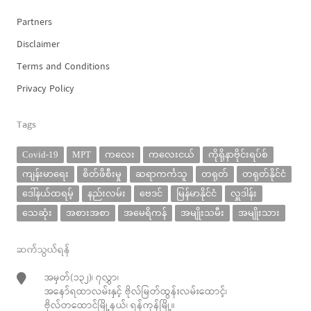
Partners
Disclaimer
Terms and Conditions
Privacy Policy
Tags
Covid-19
MPT
ကလေး
ကလေးငယ်
ကိုရိုနာဗိုင်းရပ်စ်
ကျန်းမာရေး
စိတ်ဖိစီးမှု
ဆရာကင်္ကသူ
တရုတ်
တရုတ်နိုင်ငံ
ဒေါ်နယ်ထရမ့်
နည်းလမ်း
ဗေဒင်
မြန်မာနိုင်ငံ
လှူဒါန်း
သေဆုံး
အစားအစာ
အမေရိကန်
အမျိုးသမီး
အမျိုးသား
ဆက်သွယ်ရန်
အမှတ်(၁၃၂)၊ ၇လွှာ၊
အနော်ရထာလမ်းနှင့် ဗိုလ်မြတ်ထွန်းလမ်းထောင့်၊
ဗိုလ်တထောင်မြို့နယ်၊ ရန်ကုန်မြို့။