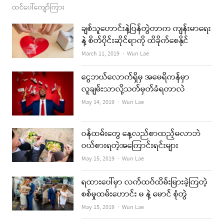
ထင်ပေါ်ကျော်ကြား
ချစ်သူဟောင်းနဲ့ပြန်တွဲတာက ကျန်းမာရေး
နဲ့ စိတ်ပိုင်းဆိုင်ရာကို ထိခိုက်စေနိုင်
Author
March 11, 2019
Wun Lae
ငွေဘယ်လောက်ရှိမှ အမေရိကန်မှာ
လူချမ်းသာလို့သတ်မှတ်ခံရတာလဲ
Author
May 14, 2019
Wun Lae
ဝန်ထမ်းတွေ နေ့လည်စာထည့်မလာဘဲ
ဝယ်စားရတဲ့အကြောင်းရင်းများ
Author
May 15, 2019
Wun Lae
ရထားပေါ်မှာ လက်ထပ်ထိမ်းမြားခဲ့ကြတဲ့
စစ်မှုထမ်းဟောင်း မ နဲ့ မောင် စုံတွဲ
Author
May 15, 2019
Wun Lae