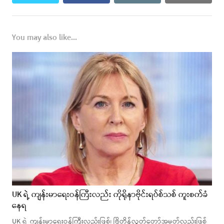
You may also like...
UK ရဲ့ ကျန်းမာရေးဝန်ကြီးလည်း ကိုရိုနာဗိုင်းရပ်စ်သစ် ကူးစက်ခံ
နေရ
UK ရဲ့ ကျန်းမာရေးဝန်ကြီးလည်းဖြစ်၊ ဗြိတိန်လွှတ်တော်အမတ်လည်းဖြစ်