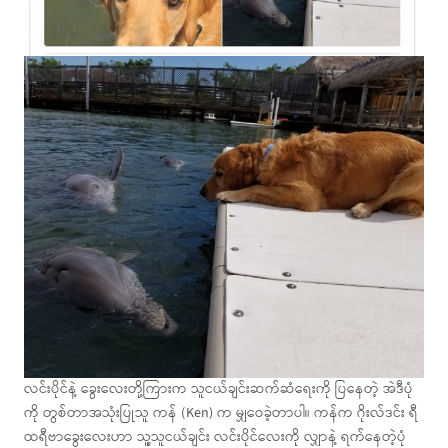
လင်းပိုင်နဲ့ ခွေးလေးတို့ကြားက သူငယ်ချင်းဆက်ဆံရေးကို ပြနေတဲ့ အဲဒီပုံ
ကို တွစ်တာအသုံးပြုသူ ကန် (Ken) က မျှဝေခဲ့တာပါ။ ကန်က ဂိုးလ်ဒင်း ရီ
ထရီဗာခွေးလေးဟာ သူ့သူငယ်ချင်း လင်းပိုင်လေးကို လျှာနဲ့ ရက်နေတဲ့ပုံ