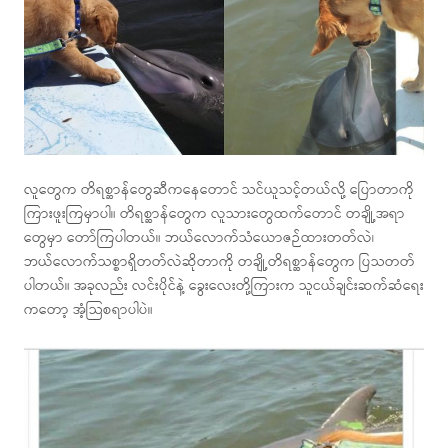
လူတွေက တိရစ္ဆာန်တွေဆီကနေတောင် သင်ယူသင့်တယ်လို့ ပြောတာကို
ကြားဖူးကြမှာပါ။ တိရစ္ဆာန်တွေက လူသားတွေထက်တောင် တချို့အရာ
တွေမှာ တော်ကြပါတယ်။ ဘယ်လောက်သံယောဇဉ်ထားတတ်လဲ၊
ဘယ်လောက်သစ္စာရှိတတ်လဲဆိုတာကို တချို့တိရစ္ဆာန်တွေက ပြသတတ်
ပါတယ်။ အခုလည်း လင်းပိုင်နဲ့ ခွေးလေးတို့ကြားက သူငယ်ချင်းဆက်ဆံရေး
ကတော့ အံ့သြစရာပါပဲ။