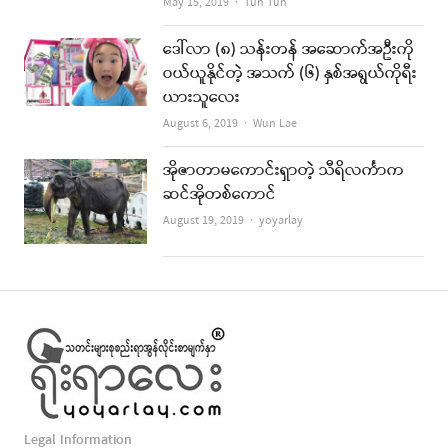
Author
May 15, 2019
Tun Tun
ဒေါ်လာ (၈) သန်းတန် အဆောက်အဦးကို
ဝယ်ယူနိုင်တဲ့ အသက် (၆) နှစ်အရွယ်ကိုရီး
ယားသူလေး
Author
August 6, 2019
Wun Lae
အိုဇာတာမကောင်းရှာတဲ့ သီရိလင်္ကာက
ဆင်အိုတစ်ကောင်
Author
August 19, 2019
yoyarlay
Legal Information