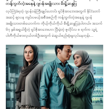
ကန့်ကွက်တဲ့အနေနဲ့ ဂျပန်အမျိုးသား မီးရှို့ဆန္ဒပြ
လုပ်ကြံခံရတဲ့ ဂျပန်ဝန်ကြီးချုပ်ဟောင်း ရှင်ဇိုအာဘေးအတွက် နိုင်ငံတော်
အဆင့် ဈာပန ကျင်းပမယ့်အစီအစဉ်ကို ကန့်ကွက်တဲ့အနေနဲ့ ဂျပန်
အမျိုးသားတစ်ယောက်က ကိုယ့်ကိုယ်ကိုယ် မီးရှို့ဆန္ဒပြခဲ့ပါတယ်။ အသက်
၆၇ နှစ်အရွယ်ရှိတဲ့ ရှင်ဇိုအာဘေးဟာ ပြီးခဲ့တဲ့ ဇူလိုင်လ ၈ ရက်က သူ့ရဲ့
ပါတီကိုယ်စားလှယ်တစ်ဦးအတွက် မဲဆွယ်စည်းရုံးမှုလုပ်နေတုန်း…