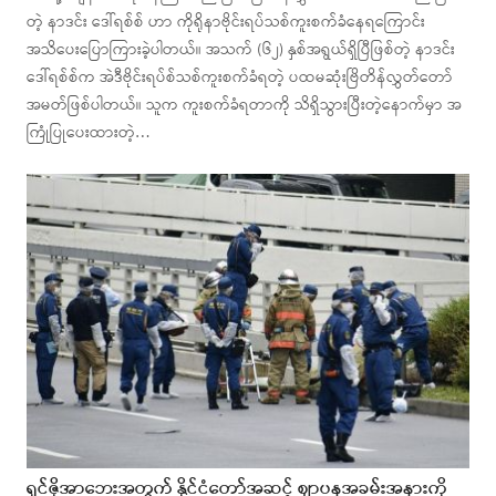
တဲ့ နာဒင်း ဒေါ်ရစ်စ် ဟာ ကိုရိုနာဗိုင်းရပ်သစ်ကူးစက်ခံနေရကြောင်း
အသိပေးပြောကြားခဲ့ပါတယ်။ အသက် (၆၂) နှစ်အရွယ်ရှိပြီဖြစ်တဲ့ နာဒင်း
ဒေါ်ရစ်စ်က အဲဒီဗိုင်းရပ်စ်သစ်ကူးစက်ခံရတဲ့ ပထမဆုံးဗြိတိန်လွှတ်တော်
အမတ်ဖြစ်ပါတယ်။ သူက ကူးစက်ခံရတာကို သိရှိသွားပြီးတဲ့နောက်မှာ အ
ကြုံပြုပေးထားတဲ့…
ရှင်ဇိုအာဘေးအတွက် နိုင်ငံတော်အဆင့် ဈာပနအခမ်းအနားကို