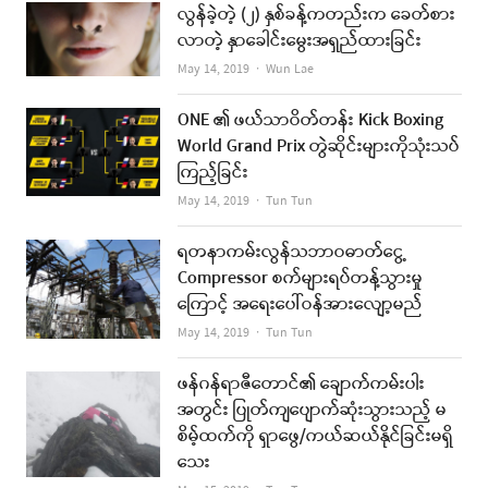
လွန်ခဲ့တဲ့ (၂) နှစ်ခန့်ကတည်းက ခေတ်စား
လာတဲ့ နှာခေါင်းမွေးအရှည်ထားခြင်း
Author
May 14, 2019
Wun Lae
ONE ၏ ဖယ်သာဝိတ်တန်း Kick Boxing
World Grand Prix တွဲဆိုင်းများကိုသုံးသပ်
ကြည့်ခြင်း
Author
May 14, 2019
Tun Tun
ရတနာကမ်းလွန်သဘာဝဓာတ်ငွေ့
Compressor စက်များရပ်တန့်သွားမှု
ကြောင့် အရေးပေါ်ဝန်အားလျော့မည်
Author
May 14, 2019
Tun Tun
ဖန်ဂန်ရာဇီတောင်၏ ချောက်ကမ်းပါး
အတွင်း ပြုတ်ကျပျောက်ဆုံးသွားသည့် မ
စိမ့်ထက်ကို ရှာဖွေ/ကယ်ဆယ်နိုင်ခြင်းမရှိ
သေး