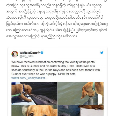
တဲ့အပြင် လူတွေအပေါ်မှာလည်း သစ္စာရှိတဲ့ တိရစ္ဆာန်မျိုးပါပဲ။ လူတွေ
အတွက် အကျိုးပြုတဲ့ ရေနေသတ္တဝါနဲ့ ကုန်းနေသတ္တဝါတို့ သူငယ်ချင်း
သံယောဇဉ်ကို လူသားတွေ အတုယူဖို့ကောင်းပါတယ်နော်။ ဖလော်ရီဒါ
ပြည်နယ်က ဒယ်လ်တာ ဆိုတဲ့လင်းပိုင်နဲ့ ဂန်နာ ဆိုတဲ့ခွေးလေးတို့ရဲ့ပုံတွေ
ဟာ မကြာသေးခင်ကမှ အွန်လိုင်းပေါ်မှာ ပျံ့နှံ့ခဲ့ပြီး မြင်ရသူတိုင်းကို ရင်ထဲ
အေးသွားစေတာကြောင့် နာမည်ကြီးလို့နေပါတယ်။