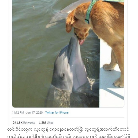
လင်းပိုင်တွေက လူတွေနဲ့ ရောနှောနေတတ်ပြီး လူတွေရဲ့အသက်ကိုတောင်
ကယ်တဲ့သတ္တဝါမျိုးပါ။ ခွေးဆိုရင်လည်း လူတွေအတွက် အပေါင်းအဖော်ဖြစ်