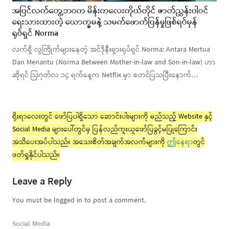
အပြင်လက်တွေ့ဘဝက မိန်းကလေးကိုယ်တိုင် ဇာတ်ညွှန်းပါဝင်
ရေးသားထားတဲ့ ယောက္ခမနဲ့ သမက်ဖောက်ပြန်မှုဖြစ်ရပ်မှန်
ရုပ်ရှင် Norma
လက်ရှိ လူကြိုက်များနေတဲ့ အင်ဒိုနီးရှားရုပ်ရှင် Norma: Antara Mertua
Dan Menantu (Norma Between Mother-in-law and Son-in-law) ဟာ
ဆိုရင် ဩဂုတ်လ ၁၄ ရက်နေ့က Netflix မှာ စတင်ပြသပြီးနောက်…
ရိုးရာလေးတွင် ဖော်ပြပါရှိသော ဆောင်းပါးများကို မည်သည့် Website နှင့်
Social Media များပေါ်တွင်မှ ပြန်လည်ကူးယူဖော်ပြခွင့်မပြုကြောင်း
အသိပေးအပ်ပါသည်။ အသေးစိတ်အချက်အလက်များကို
ဤနေရာ
တွင်
ဖတ်ရှုနိုင်ပါသည်။
Leave a Reply
You must be logged in to post a comment.
Social Media