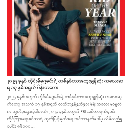
၂၀၂၅ ခုနှစ် တိုင်းမ်မဂ္ဂဇင်းရဲ့ တစ်နှစ်တာအထူးချွန်ဆုံး ကလေးဆု
ရ ၁၇ နှစ်အရွယ် မိန်းကလေး
၂၀၂၅ ခုနှစ်အတွက် တိုင်းမ်မဂ္ဂဇင်းရဲ့ တစ်နှစ်တာအထူးချွန်ဆုံး ကလေးဆု
ကိုတော့ အသက် ၁၇ နှစ်အရွယ် လက်ဘနွန်နွယ်ဖွား မိန်းကလေး မာနွတ်
က ဆွတ်ခူးသွားခဲ့ပါတယ်။ ၂၀၂၄ ခုနှစ်အတွက် FBI အင်တာနက်မှုခင်း
တိုင်ကြားရေးစင်တာရဲ့ ထုတ်ပြန်ချက်အရ အင်တာနက်ပေါ်မှ လိမ်လည်မှု
ပေါင်း ၈၆၀၀၀…