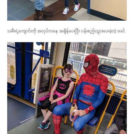
သမီးရဲ့ကျောင်းကို အလုပ်ကနေ အချိန်ပေးပြီး ပန်းစည်းသွားပေးခဲ့တဲ့ ဖခင်