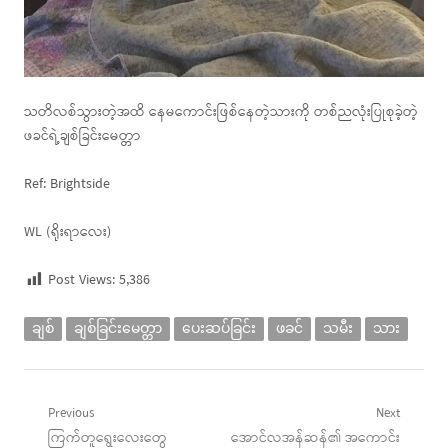
သတိလစ်သွားတဲ့အထိ နေမကောင်းဖြစ်နေတဲ့သားကို တစ်ညလုံးပြုစုခဲ့တဲ့
ဖခင်ရဲ့ချစ်ခြင်းမေတ္တာ
Ref: Brightside
WL (ရိုးရာလေး)
Post Views:
5,386
ချစ်
ချစ်ခြင်းမေတ္တာ
ပေးဆပ်ခြင်း
ဖခင်
သမီး
သား
Post
Previous
Next
Previous
Next
ကြက်တူရွေးလေးတွေ
အောင်လအန်ဆန်၏ အကောင်း