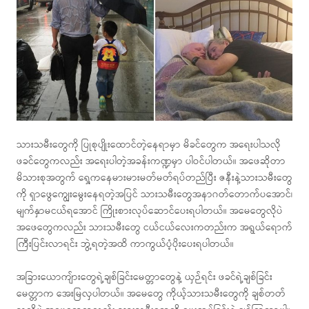
သားသမီးတွေကို ပြုစုပျိုးထောင်တဲ့နေရာမှာ မိခင်တွေက အရေးပါသလို
ဖခင်တွေကလည်း အရေးပါတဲ့အခန်းကဏ္ဍမှာ ပါဝင်ပါတယ်။ အဖေဆိုတာ
မိသားစုအတွက် ရှေ့ကနေမားမားမတ်မတ်ရပ်တည်ပြီး ဇနီးနဲ့သားသမီးတွေ
ကို ရှာဖွေကျွေးမွေးနေရတဲ့အပြင် သားသမီးတွေအနာဂတ်တောက်ပအောင်၊
မျက်နှာမငယ်ရအောင် ကြိုးစားလုပ်ဆောင်ပေးရပါတယ်။ အမေတွေလိုပဲ
အဖေတွေကလည်း သားသမီးတွေ ငယ်ငယ်လေးကတည်းက အရွယ်ရောက်
ကြီးပြင်းလာရင်း ဘွဲ့ရတဲ့အထိ ကာကွယ်ပံ့ပိုးပေးရပါတယ်။
အခြားယောကျ်ားတွေရဲ့ချစ်ခြင်းမေတ္တာတွေနဲ့ ယှဉ်ရင်း ဖခင်ရဲ့ချစ်ခြင်း
မေတ္တာက အေးမြလှပါတယ်။ အမေတွေ ကိုယ့်သားသမီးတွေကို ချစ်တတ်