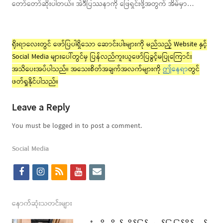
တော်တော်ဆိုးပါတယ်။ အဲဒီပြဿနာကို ဖြေရှင်းဖို့အတွက် အိမ်မှာ…
ရိုးရာလေးတွင် ဖော်ပြပါရှိသော ဆောင်းပါးများကို မည်သည့် Website နှင့်
Social Media များပေါ်တွင်မှ ပြန်လည်ကူးယူဖော်ပြခွင့်မပြုကြောင်း
အသိပေးအပ်ပါသည်။ အသေးစိတ်အချက်အလက်များကို
ဤနေရာ
တွင်
ဖတ်ရှုနိုင်ပါသည်။
Leave a Reply
You must be logged in to post a comment.
Social Media
f
i
r
y
e
a
n
s
o
m
c
s
s
u
a
နောက်ဆုံးသတင်းများ
e
t
t
i