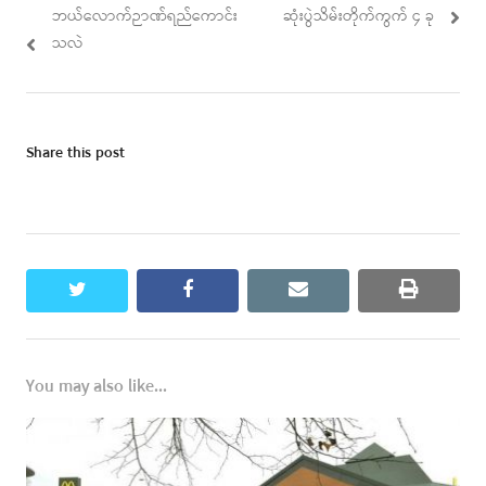
navigation
post:
post:
ဘယ်လောက်ဉာဏ်ရည်ကောင်း
ဆုံးပွဲသိမ်းတိုက်ကွက် ၄ ခု
သလဲ
Share this post
twitter
facebook
email
print
You may also like...