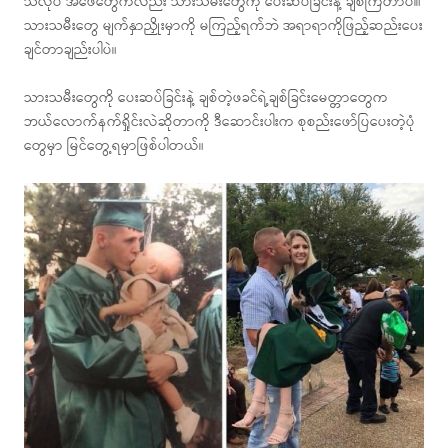
သလိုပဲ အဖေတွေကလည်း သားသမီးတွေကို ပေးဆပ်ခြင်းနဲ့ ချစ်ကြတာပါ။
သားသမီးတွေ မျက်နှာညှိုးမှာကို မကြည့်ရက်ဘဲ အရာရာကိုဖြည့်ဆည်းပေး
ချင်တာချည်းပါပဲ။
သားသမီးတွေကို ပေးဆပ်ခြင်းနဲ့ ချစ်တဲ့ဖခင်ရဲ့ချစ်ခြင်းမေတ္တာတွေက
ဘယ်လောက်နက်ရှိုင်းလဲဆိုတာကို ဒီဆောင်းပါးက စုစည်းဖော်ပြပေးတဲ့ပုံ
တွေမှာ မြင်တွေ့ရမှာဖြစ်ပါတယ်။