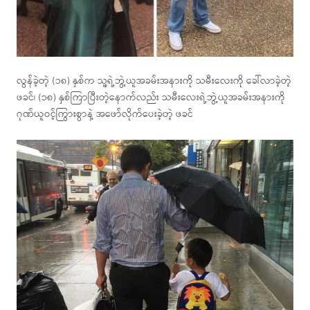
လွန်ခဲ့တဲ့ (၁၈) နှစ်က သူ့ရဲ့ဘွဲ့ယူအခမ်းအနားကို သမီးလေးကို ခေါ်လာခဲ့တဲ့
ဖခင်၊ (၁၈) နှစ်ကြာပြီးတဲ့နောက်လည်း သမီးလေးရဲ့ဘွဲ့ယူအခမ်းအနားကို
ဂုဏ်ယူဝင့်ကြွားစွာနဲ့ အဖော်လိုက်ပေးခဲ့တဲ့ ဖခင်