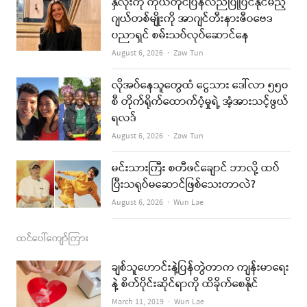
နှလုံးကို ကိုယ်တိုင်ပြန်လည်ပြုပြင်နိုင်မည့်
b
a
u
l
ဂျယ်တစ်မျိုးကို အာဂျင်တီးနားဇီဝဗေဒ
ပညာရှင် စမ်းသပ်လုပ်ဆောင်နေ
o
g
b
Author
August 6, 2026
Zaw Tun
o
r
e
k
a
လိုအပ်နေသူတွေထံ ငွေသား ဒေါ်လာ ၅၅၀
စီ တိုက်ရိုက်ထောက်ပံ့မှုရဲ့ အံ့အားသင့်ဖွယ်
m
ရလဒ်
Author
August 6, 2026
Zaw Tun
မင်းသားကြီး စတီဖင်ချောင် ဘာလို့ ထပ်
ပြီးသရုပ်မဆောင်ဖြစ်သေးတာလဲ?
Author
August 6, 2026
Wun Lae
ထင်ပေါ်ကျော်ကြား
ချစ်သူဟောင်းနဲ့ပြန်တွဲတာက ကျန်းမာရေး
နဲ့ စိတ်ပိုင်းဆိုင်ရာကို ထိခိုက်စေနိုင်
Author
March 11, 2019
Wun Lae