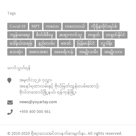
Tags
Covid-19
MPT
ကလေး
ကလေးငယ်
ကိုရိုနာဗိုင်းရပ်စ်
ကျန်းမာရေး
စိတ်ဖိစီးမှု
ဆရာကင်္ကသူ
တရုတ်
တရုတ်နိုင်ငံ
ဒေါ်နယ်ထရမ့်
နည်းလမ်း
ဗေဒင်
မြန်မာနိုင်ငံ
လှူဒါန်း
သေဆုံး
အစားအစာ
အမေရိကန်
အမျိုးသမီး
အမျိုးသား
ဆက်သွယ်ရန်
အမှတ်(၁၃၂)၊ ၇လွှာ၊
အနော်ရထာလမ်းနှင့် ဗိုလ်မြတ်ထွန်းလမ်းထောင့်၊
ဗိုလ်တထောင်မြို့နယ်၊ ရန်ကုန်မြို့။
news@yoyarlay.com
+959 400 000 661
© 2010-2020
ရိုးရာလေး
အင်တာနက်စာမျက်နှာ. All rights reserved.