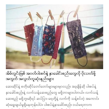
အိမ်တွင်းဖြစ် အဝတ်ပါးစပ်နဲ့ နှာခေါင်းစည်းတွေကို ပိုးသတ်ဖို့
အတွက် အလွယ်ကူဆုံးနည်းများ
ဆေးဆိုင်နဲ့ စတိုးဆိုင်တော်တော်များများမှာလည်း အခုချိန်ဆို ပါးစပ်နဲ့
နှာခေါင်းစည်းနဲ့ လက်သန့်ဆေးရည်တွေ မရှိတာများပါတယ်။ လက်သန့်
ဆေးရည် မရှိဘူးဆိုရင် ဆပ်ပြာ၊ ရေတို့နဲ့ လက်ကို သန့်စင်တဲ့ အကောင်း
ဆုံးရွေးချယ်မှုရှိနေတုန်းပါပဲ။ ပါးစပ်နဲ့နှာခေါင်းစည်း ဝယ်မရတာက