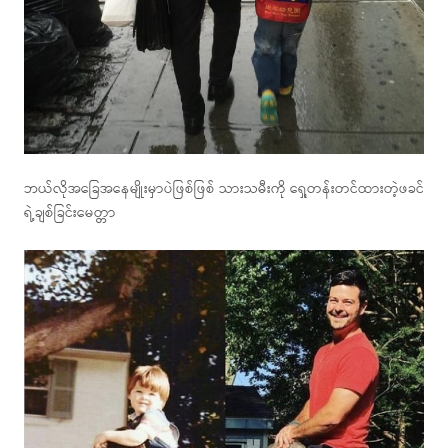
ဘယ်လိုအခြေအနေမျိုးမှာပဲဖြစ်ဖြစ် သားသမီးကို ရှေ့တန်းတင်ထားတဲ့ဖခင်
ရဲ့ချစ်ခြင်းမေတ္တာ