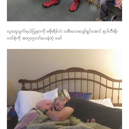
လူတွေပျက်ရယ်ပြုမှာကို မစိုးရိမ်ဘဲ သမီးလေးပျော်ရွှင်အောင် စူပါဟီးရိုး
ဝတ်စုံကို အတူတူဝတ်ပေးခဲ့တဲ့ ဖခင်