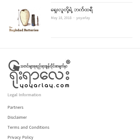
ရှေးလူတို့ရဲ့ ဘက်ထရီ
Author
May 18, 2018
yoyarlay
Legal Information
Partners
Disclaimer
Terms and Conditions
Privacy Policy