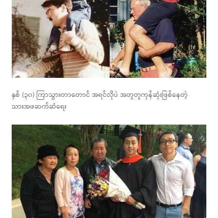
နှစ် (၃၀) ကြာသွားတာတောင် အရင်လိုပဲ အတူတူကုန်ဆုံးဖြစ်နေတဲ့
သားအဖဆက်ဆံရေး