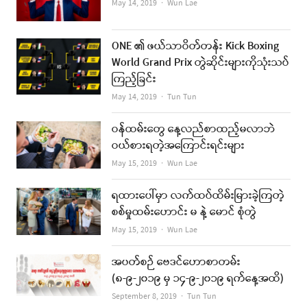
Author
May 14, 2019
Wun Lae
ONE ၏ ဖယ်သာဝိတ်တန်း Kick Boxing
World Grand Prix တွဲဆိုင်းများကိုသုံးသပ်
ကြည့်ခြင်း
Author
May 14, 2019
Tun Tun
ဝန်ထမ်းတွေ နေ့လည်စာထည့်မလာဘဲ
ဝယ်စားရတဲ့အကြောင်းရင်းများ
Author
May 15, 2019
Wun Lae
ရထားပေါ်မှာ လက်ထပ်ထိမ်းမြားခဲ့ကြတဲ့
စစ်မှုထမ်းဟောင်း မ နဲ့ မောင် စုံတွဲ
Author
May 15, 2019
Wun Lae
အပတ်စဉ် ဗေဒင်ဟောစာတမ်း
(၈-၉-၂၀၁၉ မှ ၁၄-၉-၂၀၁၉ ရက်နေ့အထိ)
Author
September 8, 2019
Tun Tun