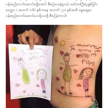
ပန်းစည်းလက်ဆောင်ရရှိအောင် စီစဉ်ပေးခဲ့ရှာတဲ့ ဖခင်တစ်ဦးရဲ့ချစ်ခြင်း
မေတ္တာ ( အသက် (၁၆) နှစ်ကနေ အသက် (၂၁) နှစ်အထိ မွေးနေ့မှာ
ပန်းစည်းလက်ဆောင်ပေးပို့ပေးဖို့ စီစဉ်ခဲ့တာပါ)