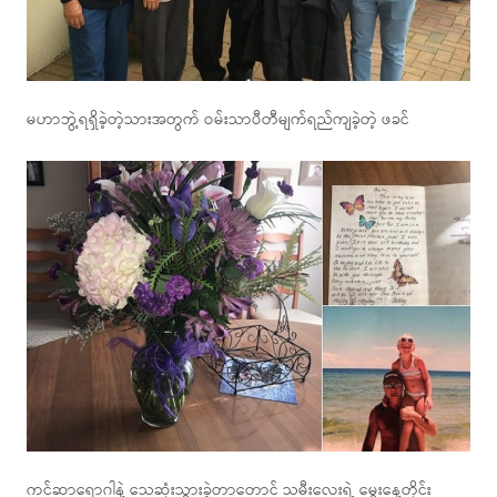
မဟာဘွဲ့ရရှိခဲ့တဲ့သားအတွက် ဝမ်းသာပီတီမျက်ရည်ကျခဲ့တဲ့ ဖခင်
ကင်ဆာရောဂါနဲ့ သေဆုံးသွားခဲ့တာတောင် သမီးလေးရဲ့ မွေးနေ့တိုင်း