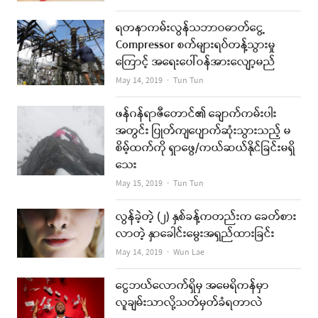
ရတနာကမ်းလွန်သဘာဝဓာတ်ငွေ့
Compressor စက်များရပ်တန့်သွားမှု
ကြောင့် အရေးပေါ်ဝန်အားလျော့မည်
Author
May 14, 2019
Tun Tun
ဖန်ဂန်ရာဇီတောင်၏ ချောက်ကမ်းပါး
အတွင်း ပြုတ်ကျပျောက်ဆုံးသွားသည့် မ
စိမ့်ထက်ကို ရှာဖွေ/ကယ်ဆယ်နိုင်ခြင်းမရှိ
သေး
Author
May 15, 2019
Tun Tun
လွန်ခဲ့တဲ့ (၂) နှစ်ခန့်ကတည်းက ခေတ်စား
လာတဲ့ နှာခေါင်းမွေးအရှည်ထားခြင်း
Author
May 14, 2019
Wun Lae
ငွေဘယ်လောက်ရှိမှ အမေရိကန်မှာ
လူချမ်းသာလို့သတ်မှတ်ခံရတာလဲ