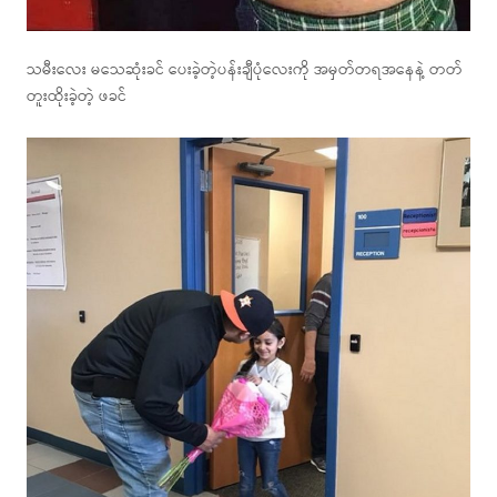
သမီးလေး မသေဆုံးခင် ပေးခဲ့တဲ့ပန်းချီပုံလေးကို အမှတ်တရအနေနဲ့ တတ်
တူးထိုးခဲ့တဲ့ ဖခင်