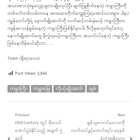
အသားစားသုံးမှုလျှော့ချတာမျိုးလုပ်ပြီး မျက်ဖြူစိုက်နေတဲ့ ကမ္ဘာကြီးကို
တစ်ဖက်တစ်လမ်းကနေ အားဆေးတိုက်ကျွေးကြရအောင်လားဗျာ။ ဒါမှပဲ
ကျွန်တော်တို့ရဲ့ နောက်မျိုးဆက်ကို လက်ဆင့်ကမ်းခဲ့မယ့် ကမ္ဘာကြီးက
ကျန်းမာသန်စွမ်းနေတဲ့ ကမ္ဘာကြီးဖြစ်နိုင်မှာပါ။ ဒီလိုမှမဟုတ်ရင်တော့
နောက်မျိုးဆက်တွေ ခိုလှုံရမယ့်ကမ္ဘာကြီးက အသက်ငင်နေတဲ့ ကမ္ဘာကြီး
ဖြစ်နေလိမ့်မယ်ဆိုတာ . . .
Team (ရိုးရာလေး)
Post Views:
3,944
ကမ္ဘာကြီး
ကမ္ဘာမြေ
ကိုယ့်မျိုးဆက်
ချစ်
Post
Previous
Next
Previous
Next
ONE:Century တွင် ဖိုးသော်
ချစ်သူကောင်မလေးကို
navigation
post:
post:
အောင်ပွဲခံနိုင်သည့် အချက် ၅
လက်ထပ်ခွင့်တောင်းရင်း ရေနစ်
ချက်
ခဲ့တဲ့အမျိုးသား