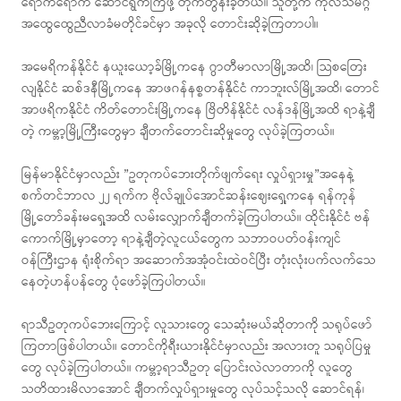
ရောက်ရောက် ဆောင်ရွက်ကြဖို့ တိုက်တွန်းခဲ့တယ်။ သူတို့က ကုလသမဂ္ဂ
အထွေထွေညီလာခံမတိုင်ခင်မှာ အခုလို တောင်းဆိုခဲ့ကြတာပါ။
အမေရိကန်နိုင်ငံ နယူးယော့ခ်မြို့ကနေ ဂွာတီမာလာမြို့အထိ၊ သြစတြေး
လျနိုင်ငံ ဆစ်ဒနီမြို့ကနေ အာဖဂန်နစ္စတန်နိုင်ငံ ကာဘူးလ်မြို့အထိ၊ တောင်
အာဖရိကနိုင်ငံ ကိတ်တောင်းမြို့ကနေ ဗြိတိန်နိုင်ငံ လန်ဒန်မြို့အထိ ရာနဲ့ချီ
တဲ့ ကမ္ဘာ့မြို့ကြီးတွေမှာ ချီတက်တောင်းဆိုမှုတွေ လုပ်ခဲ့ကြတယ်။
မြန်မာနိုင်ငံမှာလည်း ”ဥတုကပ်ဘေးတိုက်ဖျက်ရေး လှုပ်ရှားမှု”အနေနဲ့
စက်တင်ဘာလ ၂၂ ရက်က ဗိုလ်ချုပ်အောင်ဆန်းဈေးရှေ့ကနေ ရန်ကုန်
မြို့တော်ခန်းမရှေ့အထိ လမ်းလျှောက်ချီတက်ခဲ့ကြပါတယ်။ ထိုင်းနိုင်ငံ ဗန်
ကောက်မြို့မှာတော့ ရာနဲ့ချီတဲ့လူငယ်တွေက သဘာဝပတ်ဝန်းကျင်
ဝန်ကြီးဌာန ရုံးစိုက်ရာ အဆောက်အအုံဝင်းထဲဝင်ပြီး တုံးလုံးပက်လက်သေ
နေတဲ့ဟန်ပန်တွေ ပုံဖော်ခဲ့ကြပါတယ်။
ရာသီဥတုကပ်ဘေးကြောင့် လူသားတွေ သေဆုံးမယ်ဆိုတာကို သရုပ်ဖော်
ကြတာဖြစ်ပါတယ်။ တောင်ကိုရီးယားနိုင်ငံမှာလည်း အလားတူ သရုပ်ပြမှု
တွေ လုပ်ခဲ့ကြပါတယ်။ ကမ္ဘာ့ရာသီဥတု ပြောင်းလဲလာတာကို လူတွေ
သတိထားမိလာအောင် ချီတက်လှုပ်ရှားမှုတွေ လုပ်သင့်သလို ဆောင်ရန်၊