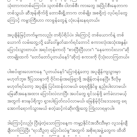
သုံးတာကတစ်ကြောင်း၊ သူတစ်စီး၊ ငါတစ်စီး ကားတွေ အပြိုင်စီးနေတာက
တစ်သွယ်၊ ဆီအုန်းစိုက်ဖို့ တောမီးရှို့တာက တစ်မျိုး အစရှိတဲ့ လုပ်ရပ်တွေ
ကြောင့် ကမ္ဘာကြီးဟာ ကာဗွန်တွေနဲ့ လုံးပန်းနေရတယ်။
အပူချိန်မြင့်တက်မှုကလည်း တရိပ်ရိပ်ပဲ။ ဒါကြောင့် တစ်ယောက်နဲ့ တစ်
ယောက် လမ်းတွေ့လို့ ခေါ်ဝေါ်နှုတ်ဆက်ရင်တောင် စကားလုံးအသုံးအနှုန်း
ပြောင်းသွားတယ်။ အရင်တုန်းကလို ”စားပြီးပြီလား”၊ ”နေကောင်းလား”ဆို
တာမျိုးထက် ”တော်တော်ပူတယ်နော်”ဆိုတဲ့ စကားကို ပိုသုံးလာကြတယ်။
ပါးစပ်ဖျားလေးကနေ ”ပူတယ်နော်”ပြောရုံနဲ့တော့ အပူချိန်ကျသွားမှာ
မဟုတ်ဘူး။ ဒီပြဿနာကို ဝိုင်းဝန်းအဖြေရှာဖို့ အချိန်တန်နေပြီ။ ဒီလိုမှ
မဟုတ်ရင်တော့ အပူချိန် ပြင်းထန်လာမယ်၊ ရေရရှိနိုင်မှု နည်းပါးလာမယ်၊
မြေဆီအနေအထား ပြောင်းလဲလာပြီး အပင်တွေ ရှင်သန်ဖို့ ခက်ခဲလာမယ့်
အတွက် စားနပ်ရိက္ခာ ရှားပါးပြတ်လပ်လာမယ်၊ မြေနိမ့်ပိုင်းဒေသတွေ ရေ
အောက်ရောက်သွားမယ် စတဲ့ဆင့်ကဲဆိုးကျိုးတွေ ကြုံလာရမှာပါ။
ဒါကြောင့်လည်း ပြီးခဲ့တဲ့သောကြာနေ့က ကမ္ဘာ့နိုင်ငံအသီးသီးမှာ လူသန်းချီ
ချီတက်ကြပြီး ”ရာသီဥတု ပြောင်းလဲမှု”အတွက် အစိုးရအဖွဲ့တွေက ထိထိ