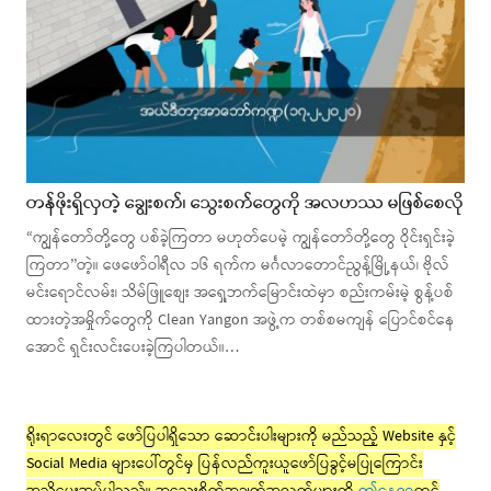
တန်ဖိုးရှိလှတဲ့ ချွေးစက်၊ သွေးစက်တွေကို အလဟဿ မဖြစ်စေလို
“ကျွန်တော်တို့တွေ ပစ်ခဲ့ကြတာ မဟုတ်ပေမဲ့ ကျွန်တော်တို့တွေ ဝိုင်းရှင်းခဲ့
ကြတာ’’တဲ့။ ဖေဖော်ဝါရီလ ၁၆ ရက်က မင်္ဂလာတောင်ညွန့်မြို့နယ်၊ ဗိုလ်
မင်းရောင်လမ်း၊ သိမ်ဖြူစျေး အရှေ့ဘက်မြောင်းထဲမှာ စည်းကမ်းမဲ့ စွန့်ပစ်
ထားတဲ့အမှိုက်တွေကို Clean Yangon အဖွဲ့က တစ်စမကျန် ပြောင်စင်နေ
အောင် ရှင်းလင်းပေးခဲ့ကြပါတယ်။…
ရိုးရာလေးတွင် ဖော်ပြပါရှိသော ဆောင်းပါးများကို မည်သည့် Website နှင့်
Social Media များပေါ်တွင်မှ ပြန်လည်ကူးယူဖော်ပြခွင့်မပြုကြောင်း