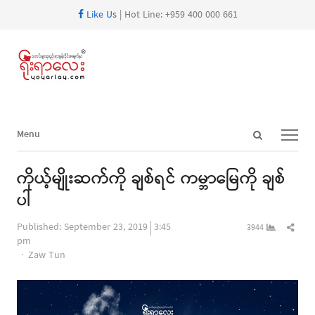
Like Us
| Hot Line: +959 400 000 661
Open
Menu
Menu
search
panel
ကိုယ့်မျိုးဆက်ကို ချစ်ရင် ကမ္ဘာမြေကို ချစ်
ပါ
Shar
Published:
September 23, 2019
3:45
3944
this
pm
Author
post
Zaw Tun