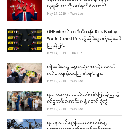
လူချမ်းသာလို့သတ်မှတ်ခံရတာလဲ
Author
May 14, 2019
Wun Lae
ONE ၏ ဖယ်သာဝိတ်တန်း Kick Boxing
World Grand Prix တွဲဆိုင်းများကိုသုံးသပ်
ကြည့်ခြင်း
Author
May 14, 2019
Tun Tun
ဝန်ထမ်းတွေ နေ့လည်စာထည့်မလာဘဲ
ဝယ်စားရတဲ့အကြောင်းရင်းများ
Author
May 15, 2019
Wun Lae
ရထားပေါ်မှာ လက်ထပ်ထိမ်းမြားခဲ့ကြတဲ့
စစ်မှုထမ်းဟောင်း မ နဲ့ မောင် စုံတွဲ
Author
May 15, 2019
Wun Lae
ရတနာကမ်းလွန်သဘာဝဓာတ်ငွေ့