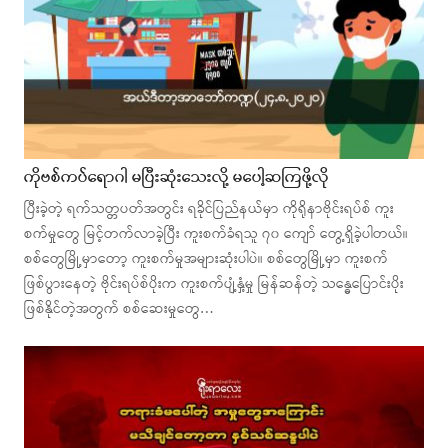
ကိုဗစ်ကပ်ရောဂါ မပြီးဆုံးသေးလို့ မပေါ့ဆကြဖို့လို
ပြီးခဲ့တဲ့ ရက်သတ္တပတ်အတွင်း ရခိုင်ပြည်နယ်မှာ ကိုရိုနာဗိုင်းရပ်စ် ကူး
စက်မှုတွေ မြင့်တက်လာခဲ့ပြီး ကူးစက်ခံရသူ ၇၀ ကျော် တွေ့ရှိခဲ့ပါတယ်။
စစ်တွေမြို့မှာတော့ ကူးစက်မှုအများဆုံးပါပဲ။ စစ်တွေမြို့မှာ ကူးစက်
ဖြစ်ပွားနေတဲ့ ဗိုင်းရပ်စ်ပိုးက ကူးစက်ပျံ့နှံ့မှု မြန်ဆန်တဲ့ သန္ဓေပြောင်းပိုး
ဖြစ်နိုင်တဲ့အတွက် စစ်ဆေးမှုတွေ…