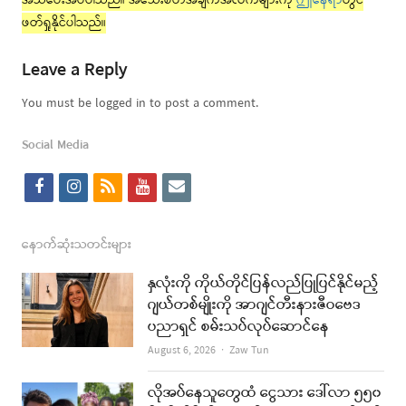
အသိပေးအပ်ပါသည်။ အသေးစိတ်အချက်အလက်များကို
ဤနေရာ
တွင်
ဖတ်ရှုနိုင်ပါသည်။
Leave a Reply
You must be logged in to post a comment.
Social Media
f
i
r
y
e
a
n
s
o
m
c
s
s
u
a
နောက်ဆုံးသတင်းများ
e
t
t
i
နှလုံးကို ကိုယ်တိုင်ပြန်လည်ပြုပြင်နိုင်မည့်
b
a
u
l
ဂျယ်တစ်မျိုးကို အာဂျင်တီးနားဇီဝဗေဒ
ပညာရှင် စမ်းသပ်လုပ်ဆောင်နေ
o
g
b
Author
August 6, 2026
Zaw Tun
o
r
e
k
a
လိုအပ်နေသူတွေထံ ငွေသား ဒေါ်လာ ၅၅၀