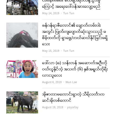
Compressor စက်များရပ်တန့်သွားမှု
ကြောင့် အရေးပေါ်ဝန်အားလျော့မည်
Author
May 14, 2019
Tun Tun
ဖန်ဂန်ရာဇီတောင်၏ ချောက်ကမ်းပါး
အတွင်း ပြုတ်ကျပျောက်ဆုံးသွားသည့် မ
စိမ့်ထက်ကို ရှာဖွေ/ကယ်ဆယ်နိုင်ခြင်းမရှိ
သေး
Author
May 15, 2019
Tun Tun
ဒေါ်လာ (၈) သန်းတန် အဆောက်အဦးကို
ဝယ်ယူနိုင်တဲ့ အသက် (၆) နှစ်အရွယ်ကိုရီး
ယားသူလေး
Author
August 6, 2019
Wun Lae
အိုဇာတာမကောင်းရှာတဲ့ သီရိလင်္ကာက
ဆင်အိုတစ်ကောင်
Author
August 19, 2019
yoyarlay