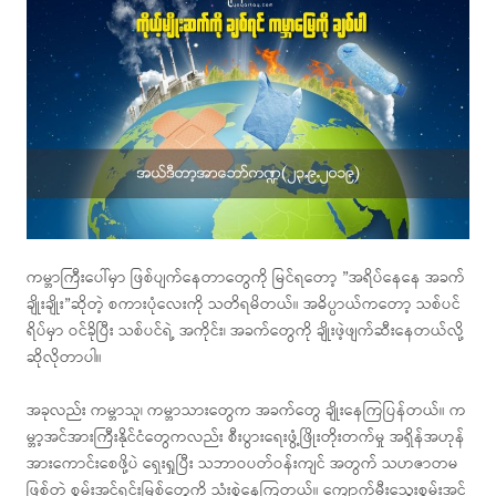
ကမ္ဘာကြီးပေါ်မှာ ဖြစ်ပျက်နေတာတွေကို မြင်ရတော့ ”အရိပ်နေနေ အခက်
ချိုးချိုး”ဆိုတဲ့ စကားပုံလေးကို သတိရမိတယ်။ အဓိပ္ပာယ်ကတော့ သစ်ပင်
ရိပ်မှာ ဝင်ခိုပြီး သစ်ပင်ရဲ့ အကိုင်း၊ အခက်တွေကို ချိုးဖဲ့ဖျက်ဆီးနေတယ်လို့
ဆိုလိုတာပါ။
အခုလည်း ကမ္ဘာသူ၊ ကမ္ဘာသားတွေက အခက်တွေ ချိုးနေကြပြန်တယ်။ က
မ္ဘာ့အင်အားကြီးနိုင်ငံတွေကလည်း စီးပွားရေးဖွံ့ဖြိုးတိုးတက်မှု အရှိန်အဟုန်
အားကောင်းစေဖို့ပဲ ရှေးရှုပြီး သဘာဝပတ်ဝန်းကျင် အတွက် သဟဇာတမ
ဖြစ်တဲ့ စွမ်းအင်ရင်းမြစ်တွေကို သုံးစွဲနေကြတယ်။ ကျောက်မီးသွေးစွမ်းအင်