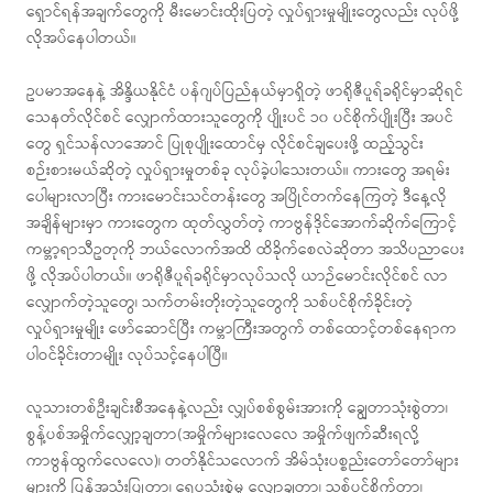
ရှောင်ရန်အချက်တွေကို မီးမောင်းထိုးပြတဲ့ လှုပ်ရှားမှုမျိုးတွေလည်း လုပ်ဖို့
လိုအပ်နေပါတယ်။
ဥပမာအနေနဲ့ အိန္ဒိယနိုင်ငံ ပန်ဂျပ်ပြည်နယ်မှာရှိတဲ့ ဖာရိုဇီပူရ်ခရိုင်မှာဆိုရင်
သေနတ်လိုင်စင် လျှောက်ထားသူတွေကို ပျိုးပင် ၁၀ ပင်စိုက်ပျိုးပြီး အပင်
တွေ ရှင်သန်လာအောင် ပြုစုပျိုးထောင်မှ လိုင်စင်ချပေးဖို့ ထည့်သွင်း
စဉ်းစားမယ်ဆိုတဲ့ လှုပ်ရှားမှုတစ်ခု လုပ်ခဲ့ပါသေးတယ်။ ကားတွေ အရမ်း
ပေါများလာပြီး ကားမောင်းသင်တန်းတွေ အပြိုင်တက်နေကြတဲ့ ဒီနေ့လို
အချိန်များမှာ ကားတွေက ထုတ်လွှတ်တဲ့ ကာဗွန်ဒိုင်အောက်ဆိုက်ကြောင့်
ကမ္ဘာ့ရာသီဥတုကို ဘယ်လောက်အထိ ထိခိုက်စေလဲဆိုတာ အသိပညာပေး
ဖို့ လိုအပ်ပါတယ်။ ဖာရိုဇီပူရ်ခရိုင်မှာလုပ်သလို ယာဉ်မောင်းလိုင်စင် လာ
လျှောက်တဲ့သူတွေ၊ သက်တမ်းတိုးတဲ့သူတွေကို သစ်ပင်စိုက်ခိုင်းတဲ့
လှုပ်ရှားမှုမျိုး ဖော်ဆောင်ပြီး ကမ္ဘာကြီးအတွက် တစ်ထောင့်တစ်နေရာက
ပါဝင်ခိုင်းတာမျိုး လုပ်သင့်နေပါပြီ။
လူသားတစ်ဦးချင်းစီအနေနဲ့လည်း လျှပ်စစ်စွမ်းအားကို ချွေတာသုံးစွဲတာ၊
စွန့်ပစ်အမှိုက်လျှော့ချတာ(အမှိုက်များလေလေ အမှိုက်ဖျက်ဆီးရလို့
ကာဗွန်ထွက်လေလေ)၊ တတ်နိုင်သလောက် အိမ်သုံးပစ္စည်းတော်တော်များ
များကို ပြန်အသုံးပြုတာ၊ ရေပူသုံးစွဲမှု လျှော့ချတာ၊ သစ်ပင်စိုက်တာ၊