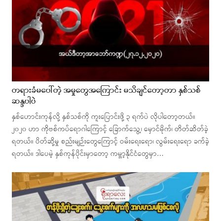
တရားခံမပေါ်တဲ့ အမှုတွေအကြောင်း မသိချင်တော့တာ နှစ်သစ်
ဆန္ဒပါပဲ
နှစ်ဟောင်းကုန်လို့ နှစ်သစ်ကို ကူးပြောင်းဖို့ ၃ ရက်ပဲ လိုပါတော့တယ်။
၂၀၂၀ ဟာ ကိုဗစ်ကပ်ရောဂါကြောင့် ခြောက်သွေ့၊ မှောင်မိုက်၊ တိတ်ဆိတ်ခဲ့
ရတယ်။ ပိတ်ဆို့မှု စည်းမျဉ်းတွေကြောင့် ဝမ်းရေးရော၊ လွမ်းရေးရော ခက်ခဲ့
ရတယ်။ ဒါပေမဲ့ နှစ်ကုန်ပိုင်းမှာတော့ ကမ္ဘာ့နိုင်ငံတွေမှာ…