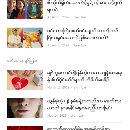
စီ တိုက်ရိုက်ထောက်ပံ့မှုရဲ့ အံ့အားသင့်ဖွယ်
m
ရလဒ်
Author
August 6, 2026
Zaw Tun
မင်းသားကြီး စတီဖင်ချောင် ဘာလို့ ထပ်
ပြီးသရုပ်မဆောင်ဖြစ်သေးတာလဲ?
Author
August 6, 2026
Wun Lae
ထင်ပေါ်ကျော်ကြား
ချစ်သူဟောင်းနဲ့ပြန်တွဲတာက ကျန်းမာရေး
နဲ့ စိတ်ပိုင်းဆိုင်ရာကို ထိခိုက်စေနိုင်
Author
March 11, 2019
Wun Lae
လွန်ခဲ့တဲ့ (၂) နှစ်ခန့်ကတည်းက ခေတ်စား
လာတဲ့ နှာခေါင်းမွေးအရှည်ထားခြင်း
Author
May 14, 2019
Wun Lae
ငွေဘယ်လောက်ရှိမှ အမေရိကန်မှာ