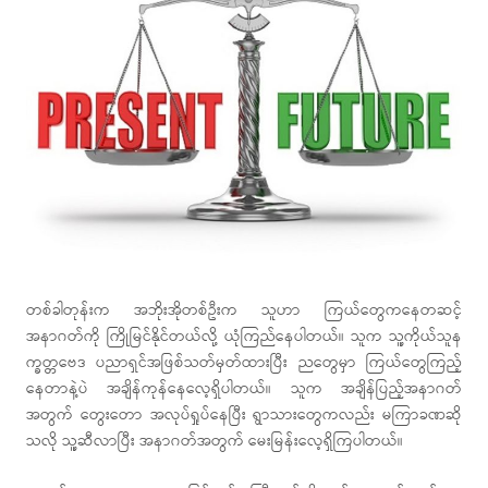
တစ်ခါတုန်းက အဘိုးအိုတစ်ဦးက သူဟာ ကြယ်တွေကနေတဆင့်
အနာဂတ်ကို ကြိုမြင်နိုင်တယ်လို့ ယုံကြည်နေပါတယ်။ သူက သူ့ကိုယ်သူန
က္ခတ္တဗေဒ ပညာရှင်အဖြစ်သတ်မှတ်ထားပြီး ညတွေမှာ ကြယ်တွေကြည့်
နေတာနဲ့ပဲ အချိန်ကုန်နေလေ့ရှိပါတယ်။ သူက အချိန်ပြည့်အနာဂတ်
အတွက် တွေးတော အလုပ်ရှုပ်နေပြီး ရွာသားတွေကလည်း မကြာခဏဆို
သလို သူ့ဆီလာပြီး အနာဂတ်အတွက် မေးမြန်းလေ့ရှိကြပါတယ်။