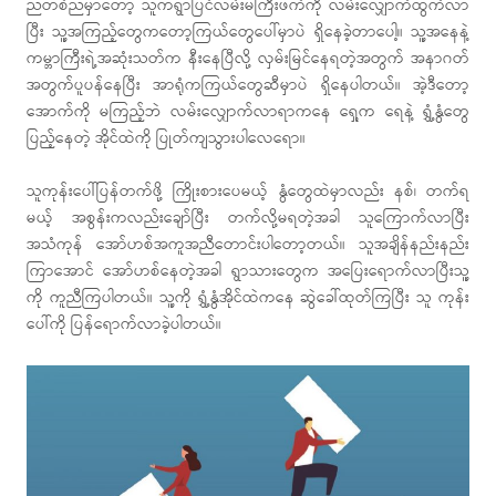
ညတစ်ညမှာတော့ သူကရွာပြင်လမ်းမကြီးဖက်ကို လမ်းလျှောက်ထွက်လာ
ပြီး သူ့အကြည့်တွေကတော့ကြယ်တွေပေါ်မှာပဲ ရှိနေခဲ့တာပေါ့။ သူ့အနေနဲ့
ကမ္ဘာကြီးရဲ့အဆုံးသတ်က နီးနေပြီလို့ လှမ်းမြင်နေရတဲ့အတွက် အနာဂတ်
အတွက်ပူပန်နေပြီး အာရုံကကြယ်တွေဆီမှာပဲ ရှိနေပါတယ်။ အဲ့ဒီတော့
အောက်ကို မကြည့်ဘဲ လမ်းလျှောက်လာရာကနေ ရှေ့က ရေနဲ့ ရွှံ့နွံတွေ
ပြည့်နေတဲ့ အိုင်ထဲကို ပြုတ်ကျသွားပါလေရော။
သူကုန်းပေါ်ပြန်တက်ဖို့ ကြိုးစားပေမယ့် နွံတွေထဲမှာလည်း နစ်၊ တက်ရ
မယ့် အစွန်းကလည်းချော်ပြီး တက်လို့မရတဲ့အခါ သူကြောက်လာပြီး
အသံကုန် အော်ဟစ်အကူအညီတောင်းပါတော့တယ်။ သူအချိန်နည်းနည်း
ကြာအောင် အော်ဟစ်နေတဲ့အခါ ရွာသားတွေက အပြေးရောက်လာပြီးသူ့
ကို ကူညီကြပါတယ်။ သူ့ကို ရွှံ့နွံအိုင်ထဲကနေ ဆွဲခေါ်ထုတ်ကြပြီး သူ ကုန်း
ပေါ်ကို ပြန်ရောက်လာခဲ့ပါတယ်။