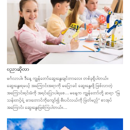
ပညာဆိုတာ
မင်္ဂလာပါ။ ဒီနေ့ ကျွန်တော်ဆွေးနွေးချင်တာလေး တစ်ခုရှိပါတယ်။
ဆွေးနွေးရမယ့် အကြောင်းအရာကို မပြောခင် ဆွေးနွေးဖို့ ဖြစ်လာတဲ့
အကြောင်းရင်းခံကို အရင်ပြောပါရစေ… မနေ့က ကျွန်တော်တို့ ဆရာ “မြ
သန်းတင့်ရဲ့ ဓားတောင်ကိုကျော်၍ မီးပင်လယ်ကို ဖြတ်မည်” စာအုပ်
အကြောင်း ဆွေးနွေးဖြစ်ကြပါတယ်။…