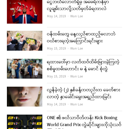
ငွေဘယ်လောက်ရှိမှ အမေရိကန်မှာ
လူချမ်းသာလို့သတ်မှတ်ခံရတာလဲ
Author
May 14, 2019
Wun Lae
ဝန်ထမ်းတွေ နေ့လည်စာထည့်မလာဘဲ
ဝယ်စားရတဲ့အကြောင်းရင်းများ
Author
May 15, 2019
Wun Lae
ရထားပေါ်မှာ လက်ထပ်ထိမ်းမြားခဲ့ကြတဲ့
စစ်မှုထမ်းဟောင်း မ နဲ့ မောင် စုံတွဲ
Author
May 15, 2019
Wun Lae
လွန်ခဲ့တဲ့ (၂) နှစ်ခန့်ကတည်းက ခေတ်စား
လာတဲ့ နှာခေါင်းမွေးအရှည်ထားခြင်း
Author
May 14, 2019
Wun Lae
ONE ၏ ဖယ်သာဝိတ်တန်း Kick Boxing
World Grand Prix တွဲဆိုင်းများကိုသုံးသပ်