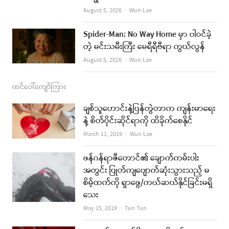
Author
August 5, 2026
Wun Lae
Spider-Man: No Way Home မှာ ပါဝင်ခဲ့
တဲ့ မင်းသမီးကြီး မေရီရီဗီရာ ကွယ်လွန်
Author
August 5, 2026
Wun Lae
ထင်ပေါ်ကျော်ကြား
ချစ်သူဟောင်းနဲ့ပြန်တွဲတာက ကျန်းမာရေး
နဲ့ စိတ်ပိုင်းဆိုင်ရာကို ထိခိုက်စေနိုင်
Author
March 11, 2019
Wun Lae
ဖန်ဂန်ရာဇီတောင်၏ ချောက်ကမ်းပါး
အတွင်း ပြုတ်ကျပျောက်ဆုံးသွားသည့် မ
စိမ့်ထက်ကို ရှာဖွေ/ကယ်ဆယ်နိုင်ခြင်းမရှိ
သေး
Author
May 15, 2019
Tun Tun