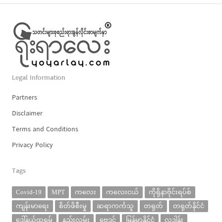
Legal Information
Partners
Disclaimer
Terms and Conditions
Privacy Policy
Tags
Covid-19
MPT
ကလေး
ကလေးငယ်
ကိုရိုနာဗိုင်းရပ်စ်
ကျန်းမာရေး
စိတ်ဖိစီးမှု
ဆရာကင်္ကသူ
တရုတ်
တရုတ်နိုင်ငံ
ဒေါ်နယ်ထရမ့်
နည်းလမ်း
ဗေဒင်
မြန်မာနိုင်ငံ
လှူဒါန်း