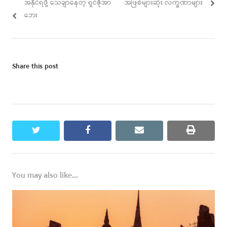
post:
post:
အနိုင်ရဖို့ သေချာနေတဲ့ ရှင်ဇိုအာ
အဖြစ်များဆုံး လက္ခဏာများ
ဘေး
Share this post
twitter
facebook
email
print
You may also like...