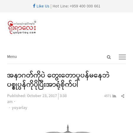
Like Us
| Hot Line: +959 400 000 661
Open
Menu
Menu
search
panel
အနာဂတ်ကိုပဲ တွေးတောပူပန်မနေဘဲ
ပစ္စုပ္ပန်ကိုပိုပြီးအာရုံစိုက်ပါ
Shar
Published:
October 23, 2017
3:38
4571
this
am
Author
post
yoyarlay