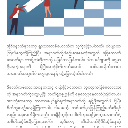
အဲ့ဒီနောက်မှာတော့ ရွာသားတစ်ယောက်က သူ့ကိုပြောပါတယ်။ ခင်ဗျားက
ကြယ်တွေကိုကြည့်ပြီး အနာဂတ်ကိုပဲစဉ်းစားနေတဲ့အတွက် ခြေထောက်
အောက်မှာ ဘာရှိလဲဆိုတာကို မမြင်တာဖြစ်တယ်။ ဒါက ခင်ဗျားကို ရှေ့မှာ
ရှိနေတဲ့အရာကို ပိုပြီးအာရုံစိုက်တတ်အောင် သင်ပေးလိုက်တာပဲ။
အနာဂတ်အတွက်ပဲ တွေးပူမနေနဲ့ လို့ပြောလိုက်ပါတယ်။
ဒီဇာတ်လမ်းလေးကနေတဆင့် ပြောပြချင်တာက လူတွေကဖြစ်မလာသေး
တဲ့ အနာဂတ်ကိုတွေးပူပြီး လက်ရှိပစ္စုပ္ပန်ကို မေ့လျော့နေတတ်ကြပါတယ်။
အားလုံးကတော့ သာယာပျော်ရွှင်ရတဲ့အနာဂတ်ကို ရရှိဖို့အတွက်ပဲ ပိုပြီး
စိတ်ကူးယဉ်လေ့ရှိကြတာပါ။ ဒါပေမယ့် တစ်ဖက်မှာပြန်ကြည့်မယ်ဆိုရင်
လည်း အခုလက်ရှိကလည်း တချိန်တုန်းက စိတ်ကူးယဉ်ခဲ့ရတဲ့အနာဂတ်ရဲ့
အစိတ်အပိုင်းလို့ပြောရမှာပါပဲ။ အဲ့ဒီတော့ ကိုယ်လက်ရှိပိုင်ဆိုင်နေတဲ့