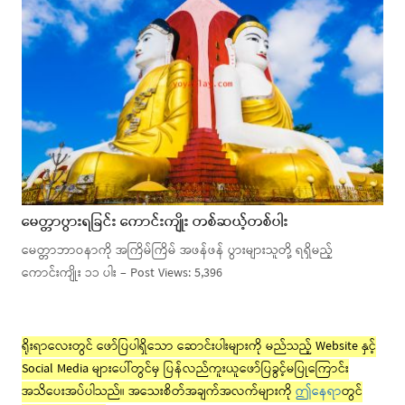
မေတ္တာပွားရခြင်း ကောင်းကျိုး တစ်ဆယ့်တစ်ပါး
မေတ္တာဘာဝနာကို အကြိမ်ကြိမ် အဖန်ဖန် ပွားများသူတို့ ရရှိမည့်
ကောင်းကျိုး ၁၁ ပါး – Post Views: 5,396
ရိုးရာလေးတွင် ဖော်ပြပါရှိသော ဆောင်းပါးများကို မည်သည့် Website နှင့်
Social Media များပေါ်တွင်မှ ပြန်လည်ကူးယူဖော်ပြခွင့်မပြုကြောင်း
အသိပေးအပ်ပါသည်။ အသေးစိတ်အချက်အလက်များကို
ဤနေရာ
တွင်