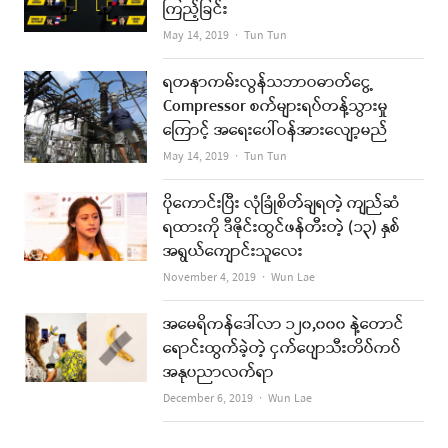
ကြည့်ခြင်း
Author
May 14, 2019
Tun Tun
ရတနာကမ်းလွန်သဘာဝဓာတ်ငွေ့
Compressor စက်များရပ်တန့်သွားမှု
ကြောင့် အရေးပေါ်ဝန်အားလျော့မည်
Author
May 14, 2019
Tun Tun
ပိုကောင်းပြီး လုံခြုံစိတ်ချရတဲ့ ကျည်ဆံ
ရထားကို ဒီဇိုင်းထွင်ဖန်တီးတဲ့ (၁၃) နှစ်
အရွယ်ကျောင်းသူလေး
Author
November 4, 2019
Wun Lae
အမေရိကန်ဒေါ်လာ ၁၂၀,၀၀၀ နဲ့တောင်
ရောင်းထွက်ခဲ့တဲ့ ငှက်ပျောသီးတိပ်ကပ်
အနုပညာလက်ရာ
Author
December 6, 2019
Wun Lae