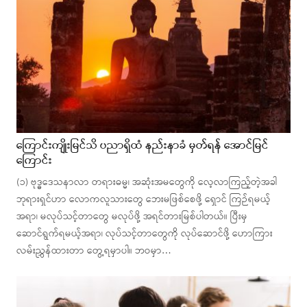
ကြောင်းကျိုးမြင်သိ ပညာရှိထံ နည်းနာခံ မှတ်ရန် အောင်မြင်
ကြောင်း
(၁) ဗုဒ္ဓဒေသနာလာ တရားဓမ္မ၊ အဆုံးအမတွေကို လေ့လာကြည့်တဲ့အခါ
ဘုရားရှင်ဟာ လောကလူသားတွေ ဘေးမဖြစ်စေဖို့ ရှောင် ကြဉ်ရမယ့်
အရာ၊ မလုပ်သင့်တာတွေ မလုပ်ဖို့ အရင်တားမြစ်ပါတယ်။ ပြီးမှ
ဆောင်ရွက်ရမယ့်အရာ၊ လုပ်သင့်တာတွေကို လုပ်ဆောင်ဖို့ ဟောကြား
လမ်းညွှန်ထားတာ တွေ့ရမှာပါ။ ဘဝမှာ…