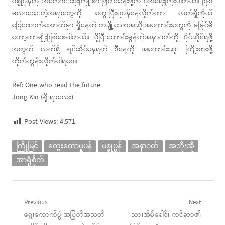
ပစ္စုပ္ပန်ကို အကောင်းဆုံးကြိုးစားဖြတ်သန်းဖို့က ပိုအရေးကြီးပါတယ်။ ဖြစ်
မလာသေးတဲ့အရာတွေကို တွေးပြီးပူပန်နေလိုက်တာ လက်ရှိကိုယ့်
ခြေထောက်အောက်မှာ ရှိနေတဲ့ တချို့သောအဆိုးအကောင်းတွေကို မမြင်မိ
တော့တာမျိုးဖြစ်စေပါတယ်။ ပိုပြီးကောင်းမွန်တဲ့အနာဂတ်ကို ပိုင်ဆိုင်ရဖို့
အတွက် လက်ရှိ ရင်ဆိုင်နေရတဲ့ ဒီနေ့ကို အကောင်းဆုံး ကြိုးစားဖို့
တိုက်တွန်းလိုက်ပါရစေ။
Ref: One who read the future
Jong Kin (ရိုးရာလေး)
Post Views:
4,571
ကြိုမြင်
တွေးတောပူပန်
ပစ္စုပ္ပန်
အနာဂတ်
အဘိုးအို
အာရုံစိုက်
Post
Previous
Next
Previous
Next
ရွေးကောက်ပွဲ အပြတ်အသတ်
သားအိမ်ခေါင်း ကင်ဆာ၏
navigation