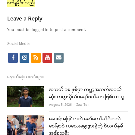
ဖတ်ရှုနိုင်ပါသည်။
Leave a Reply
You must be logged in to post a comment.
Social Media
f
i
r
y
e
a
n
s
o
m
c
s
s
u
a
နောက်ဆုံးသတင်းများ
e
t
t
i
အသက် ၁၈ နှစ်မှာ ကမ္ဘာ့အသက်အငယ်
b
a
u
l
ဆုံး တက္ကသိုလ်ပရော်ဖက်ဆာ ဖြစ်လာသူ
o
g
b
Author
August 5, 2026
Zaw Tun
o
r
e
ဆေးရုံအပြင်ဘက် မော်တော်ဆိုင်ကယ်
k
a
ပေါ်မှာပဲ ကလေးမွေးဖွားခဲ့တဲ့ ဗီယက်နမ်
အမျိုးသမီး
m