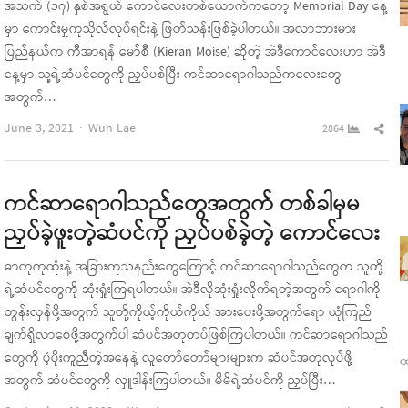
အသက် (၁၇) နှစ်အရွယ် ကောင်လေးတစ်ယောက်ကတော့ Memorial Day နေ့
မှာ ကောင်းမှုကုသိုလ်လုပ်ရင်းနဲ့ ဖြတ်သန်းဖြစ်ခဲ့ပါတယ်။ အလာဘားမား
ပြည်နယ်က ကီအာရန် မော်စီ (Kieran Moise) ဆိုတဲ့ အဲဒီကောင်လေးဟာ အဲဒီ
နေ့မှာ သူ့ရဲ့ဆံပင်တွေကို ညှပ်ပစ်ပြီး ကင်ဆာရောဂါသည်ကလေးတွေ
အတွက်…
Author
Sha
June 3, 2021
Wun Lae
2864
this
pos
ကင်ဆာရောဂါသည်တွေအတွက် တစ်ခါမှမ
ညှပ်ခဲ့ဖူးတဲ့ဆံပင်ကို ညှပ်ပစ်ခဲ့တဲ့ ကောင်လေး
ဓာတုကုထုံးနဲ့ အခြားကုသနည်းတွေကြောင့် ကင်ဆာရောဂါသည်တွေက သူတို့
ရဲ့ဆံပင်တွေကို ဆုံးရှုံးကြရပါတယ်။ အဲဒီလိုဆုံးရှုံးလိုက်ရတဲ့အတွက် ရောဂါကို
တွန်းလှန်ဖို့အတွက် သူတို့ကိုယ့်ကိုယ်ကိုယ် အားပေးဖို့အတွက်ရော ယုံကြည်
ချက်ရှိလာစေဖို့အတွက်ပါ ဆံပင်အတုတပ်ဖြစ်ကြပါတယ်။ ကင်ဆာရောဂါသည်
တွေကို ပံ့ပိုးကူညီတဲ့အနေနဲ့ လူတော်တော်များများက ဆံပင်အတုလုပ်ဖို့
ထ
အတွက် ဆံပင်တွေကို လှူဒါန်းကြပါတယ်။ မိမိရဲ့ဆံပင်ကို ညှပ်ပြီး…