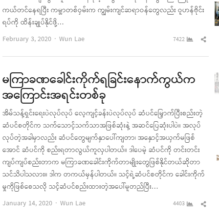
ကယ်တင်နေရပြီး ကမ္ဘာတစ်ဝှမ်းက ကျွမ်းကျင်ဆရာဝန်တွေလည်း ဝူဟန်ဗိုင်း
ရပ်ကို ထိန်းချုပ်နိုင်ဖို့…
Author
Sha
February 3, 2020
Wun Lae
7422
this
pos
မကြာခဏခေါင်းကိုက်ရခြင်းနောက်ကွယ်က
အကြောင်းအရင်းတစ်ခု
အိမ်သန့်ရှင်းရေးပဲလုပ်လုပ် လေ့ကျင့်ခန်းပဲလုပ်လုပ် ဆံပင်မြှောက်ပြီးစည်းတဲ့
ဆံပင်စတိုင်က သက်သောင့်သက်သာအဖြစ်ဆုံးနဲ့ အဆင်ပြေဆုံးပါပဲ။ အလုပ်
လုပ်တဲ့အခါမှာလည်း ဆံပင်တွေမျက်နှာပေါ်ကျတာ၊ အနှောင့်အယှက်မဖြစ်
အောင် ဆံပင်ကို စည်းရတာလွယ်ကူလှပါတယ်။ ဒါပေမဲ့ ဆံပင်ကို တင်းတင်း
ကျပ်ကျပ်စည်းတာက မကြာခဏခေါင်းကိုက်တာမျိုးတွေဖြစ်နိုင်တယ်ဆိုတာ
သင်သိပါသလား။ ဒါက တကယ်မှန်ပါတယ်။ သင့်ရဲ့ဆံပင်စတိုင်က ခေါင်းကိုက်
မှုကိုဖြစ်စေသလို သင့်ဆံပင်စည်းထားတဲ့အပေါ်မူတည်ပြီး…
Author
Sha
January 14, 2020
Wun Lae
4403
this