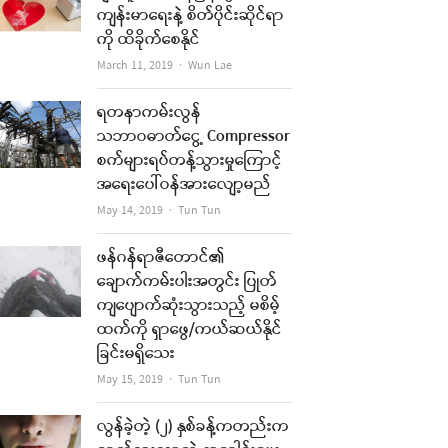
re
ကျန်းမာရေးနဲ့ စိတ်ပိုင်းဆိုင်ရာ
ကို ထိခိုက်စေနိုင်
t
Author
March 11, 2019
Wun Lae
ရတနာကမ်းလွန်
သဘာဝဓာတ်ငွေ့ Compressor
စက်များရပ်တန့်သွားမှုကြောင့်
အရေးပေါ်ဝန်အားလျော့မည်
Author
May 14, 2019
Tun Tun
ဖန်ဂန်ရာဇီတောင်၏
ချောက်ကမ်းပါးအတွင်း ပြုတ်
ကျပျောက်ဆုံးသွားသည့် မစိမ့်
re
ထက်ကို ရှာဖွေ/ကယ်ဆယ်နိုင်
ခြင်းမရှိသေး
t
Author
May 15, 2019
Tun Tun
လွန်ခဲ့တဲ့ (၂) နှစ်ခန့်ကတည်းက