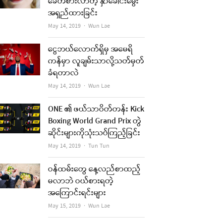
ခေတ်စားလာတဲ့ နှာခေါင်းမွေး
အရှည်ထားခြင်း
Author
May 14, 2019
Wun Lae
ငွေဘယ်လောက်ရှိမှ အမေရိ
ကန်မှာ လူချမ်းသာလို့သတ်မှတ်
ခံရတာလဲ
re
Author
May 14, 2019
Wun Lae
t
ONE ၏ ဖယ်သာဝိတ်တန်း Kick
Boxing World Grand Prix တွဲ
ဆိုင်းများကိုသုံးသပ်ကြည့်ခြင်း
Author
May 14, 2019
Tun Tun
ဝန်ထမ်းတွေ နေ့လည်စာထည့်
မလာဘဲ ဝယ်စားရတဲ့
အကြောင်းရင်းများ
Author
May 15, 2019
Wun Lae