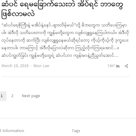
ဆံပင် ရေမခြောက်သေးဘဲ အိပ်ရင် ဘာတွေ
ဖြစ်လာမလဲ
“ဆံပင်ရေစိုကြီးနဲ့ မအိပ်နဲ့နော်..ဖျားလိမ့်မယ်”လို့ မိဘတွေက သတိပေးကြမှာ
ပါ။ အဲဒီလို သတိပေးတာကို ကျွန်မတို့တွေက လျစ်လျူရှုနေကြပါတယ်။ အဲဒီလို
လုပ်နေတာကို ဆက်ပြီး လျစ်လျူရှုနေမယ်ဆိုရင်တော့ ကိုယ့်ကိုယ့်ကို ဒုက္ခပေး
နေတာပါ။ ဘာကြောင့် အဲဒီလိုပြောလဲဆိုတာ ကြည့်လိုက်ကြရအောင်…။
ဆံပင်ကျွတ်ခြင်း ကျွန်မတို့တွေရဲ့ ဆံပင်ဟာ ကျန်းမာနဲ့ညီညွတ်အောင်…
Author
Sha
March 18, 2019
Wun Lae
7397
this
pos
1
2
Next page
Page
Page
l Information
Tags