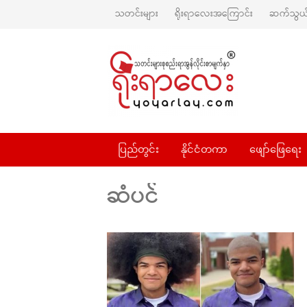
သတင်းများ
ရိုးရာလေးအကြောင်း
ဆက်သွယ်
ပြည်တွင်း
နိုင်ငံတကာ
ဖျော်ဖြေရေး
ဆံပင်