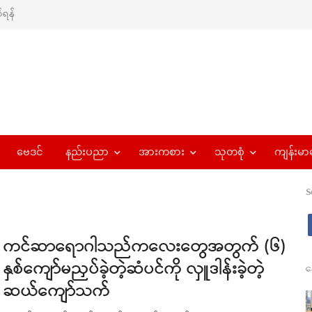
ရန်
ဗေဒင်
နည်းပညာ
အားကစား
သုတစုံ
ကျန်းမာ
S
ကင်ဆာရောဂါသည်ကလေးတွေအတွက် (၆)
နှစ်ကျော်မညှပ်ခဲ့တဲ့ဆံပင်ကို လှူဒါန်းခဲ့တဲ့
န
ဆယ်ကျော်သက်