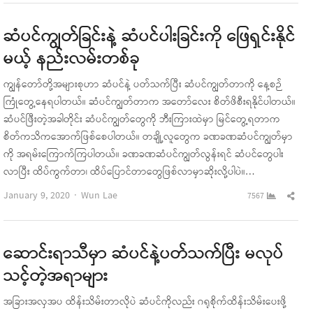
pos
ဆံပင်ကျွတ်ခြင်းနဲ့ ဆံပင်ပါးခြင်းကို ဖြေရှင်းနိုင်
မယ့် နည်းလမ်းတစ်ခု
ကျွန်တော်တို့အများစုဟာ ဆံပင်နဲ့ ပတ်သက်ပြီး ဆံပင်ကျွတ်တာကို နေ့စဉ်
ကြုံတွေ့နေရပါတယ်။ ဆံပင်ကျွတ်တာက အတော်လေး စိတ်ဖိစီးရနိုင်ပါတယ်။
ဆံပင်ဖြီးတဲ့အခါတိုင်း ဆံပင်ကျွတ်တွေကို ဘီးကြားထဲမှာ မြင်တွေ့ရတာက
စိတ်ကသိကအောက်ဖြစ်စေပါတယ်။ တချို့လူတွေက ခဏခဏဆံပင်ကျွတ်မှာ
ကို အရမ်းကြောက်ကြပါတယ်။ ခဏခဏဆံပင်ကျွတ်လွန်းရင် ဆံပင်တွေပါး
လာပြီး ထိပ်ကွက်တာ၊ ထိပ်ပြောင်တာတွေဖြစ်လာမှာဆိုးလို့ပါပဲ။…
Author
Sha
January 9, 2020
Wun Lae
7567
this
pos
ဆောင်းရာသီမှာ ဆံပင်နဲ့ပတ်သက်ပြီး မလုပ်
သင့်တဲ့အရာများ
အခြားအလှအပ ထိန်းသိမ်းတာလိုပဲ ဆံပင်ကိုလည်း ဂရုစိုက်ထိန်းသိမ်းပေးဖို့