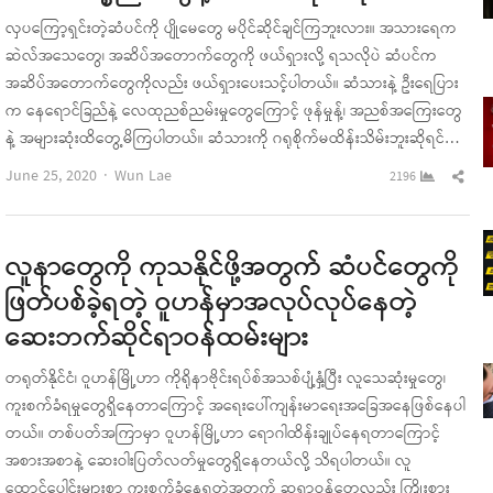
လှပကြော့ရှင်းတဲ့ဆံပင်ကို ပျိုမေတွေ မပိုင်ဆိုင်ချင်ကြဘူးလား။ အသားရေက
ဆဲလ်အသေတွေ၊ အဆိပ်အတောက်တွေကို ဖယ်ရှားလို့ ရသလိုပဲ ဆံပင်က
အဆိပ်အတောက်တွေကိုလည်း ဖယ်ရှားပေးသင့်ပါတယ်။ ဆံသားနဲ့ ဦးရေပြား
က နေရောင်ခြည်နဲ့ လေထုညစ်ညမ်းမှုတွေကြောင့် ဖုန်မှုန့်၊ အညစ်အကြေးတွေ
နဲ့ အများဆုံးထိတွေ့မိကြပါတယ်။ ဆံသားကို ဂရုစိုက်မထိန်းသိမ်းဘူးဆိုရင်…
Author
Sha
June 25, 2020
Wun Lae
2196
this
pos
လူနာတွေကို ကုသနိုင်ဖို့အတွက် ဆံပင်တွေကို
ဖြတ်ပစ်ခဲ့ရတဲ့ ဝူဟန်မှာအလုပ်လုပ်နေတဲ့
ဆေးဘက်ဆိုင်ရာဝန်ထမ်းများ
တရုတ်နိုင်ငံ၊ ဝူဟန်မြို့ဟာ ကိုရိုနာဗိုင်းရပ်စ်အသစ်ပျံ့နှံ့ပြီး လူသေဆုံးမှုတွေ၊
ကူးစက်ခံရမှုတွေရှိနေတာကြောင့် အရေးပေါ်ကျန်းမာရေးအခြေအနေဖြစ်နေပါ
တယ်။ တစ်ပတ်အကြာမှာ ဝူဟန်မြို့ဟာ ရောဂါထိန်းချုပ်နေရတာကြောင့်
အစားအစာနဲ့ ဆေးဝါးပြတ်လတ်မှုတွေရှိနေတယ်လို့ သိရပါတယ်။ လူ
ထောင်ပေါင်းများစွာ ကူးစက်ခံနေရတဲ့အတွက် ဆရာဝန်တွေလည်း ကြိုးစား