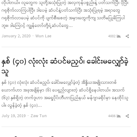
လိုပါတယ်။ လူတွေက သူတို့အသုံးပြုတဲ့ အလှကုန်ပစ္စည်းနဲ့ ပတ်သက်ပြီး ပိုပြီး
ဂရုစိုက်လာကြပါပြီ။ ဒါပေမဲ့ ဆံပင်နဲ့ပတ်သက်ပြီး အသုံးပြုရမဲ့ အရာတွေ
ဂရုစိုက်လာပေမဲ့ ဆံပင်ကို ပျက်စီးစေတဲ့ အမှားတွေကိုကျ သတိမပြုမိကြပါ
ဘူး။ ဒါကြောင့် ကျွန်တော်တို့ရဲ့ဆံပင်တွေ…
Author
Sha
January 2, 2020
Wun Lae
4882
this
pos
နှစ် (၄၀) လုံးလုံး ဆံပင်မညှပ်၊ ခေါင်းမလျှော်ခဲ့
သူ
နှစ် (၄၀) လုံးလုံး ဆံပင်မညှပ်၊ ခေါင်းမလျှော်ခဲ့တဲ့ အိန္ဒိယအမျိုးသားတစ်
ယောက်ဟာ အခုအချိန်မှာ (၆) ပေရှည်လျားတဲ့ ဆံပင်ရှိနေပါတယ်။ အသက်
(၆၃) နှစ်ရှိတဲ့ တက်ဒူဟာ အရှေ့ပိုင်းဘီဟာပြည်နယ် မန်ဂျာခရိုင်မှာ နေထိုင်သူ
ပါ။ လွန်ခဲ့တဲ့ နှစ် (၄၀)…
Author
Sha
July 19, 2019
Zaw Tun
4486
this
pos