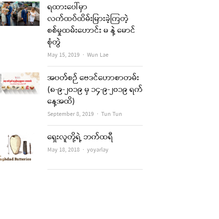
ရထားပေါ်မှာ
လက်ထပ်ထိမ်းမြားခဲ့ကြတဲ့
စစ်မှုထမ်းဟောင်း မ နဲ့ မောင်
re
စုံတွဲ
Author
May 15, 2019
Wun Lae
t
အပတ်စဉ် ဗေဒင်ဟောစာတမ်း
(၈-၉-၂၀၁၉ မှ ၁၄-၉-၂၀၁၉ ရက်
နေ့အထိ)
Author
September 8, 2019
Tun Tun
ရှေးလူတို့ရဲ့ ဘက်ထရီ
Author
May 18, 2018
yoyarlay
re