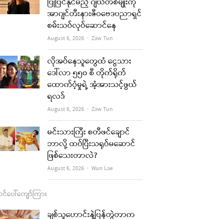
b
a
u
l
ပြုပြင်နိုင်မည့် ဂျယ်တစ်မျိုးကို
အာဂျင်တီးနားဇီဝဗေဒပညာရှင်
o
g
b
စမ်းသပ်လုပ်ဆောင်နေ
o
r
e
Author
August 6, 2026
Zaw Tun
k
a
လိုအပ်နေသူတွေထံ ငွေသား
m
re
ဒေါ်လာ ၅၅၀ စီ တိုက်ရိုက်
ထောက်ပံ့မှုရဲ့ အံ့အားသင့်ဖွယ်
t
ရလဒ်
Author
August 6, 2026
Zaw Tun
မင်းသားကြီး စတီဖင်ချောင်
ဘာလို့ ထပ်ပြီးသရုပ်မဆောင်
ဖြစ်သေးတာလဲ?
Author
August 6, 2026
Wun Lae
င်ပေါ်ကျော်ကြား
ချစ်သူဟောင်းနဲ့ပြန်တွဲတာက