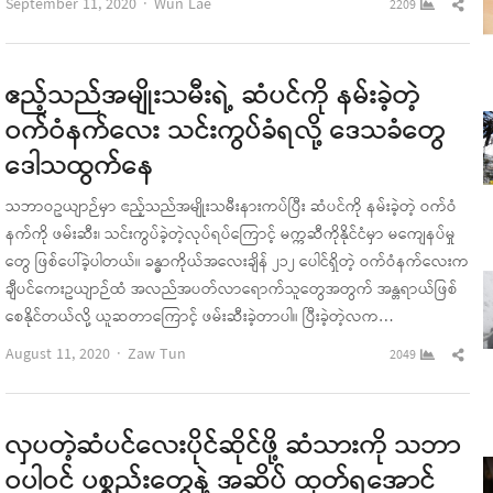
Author
Sha
September 11, 2020
Wun Lae
2209
this
pos
ဧည့်သည်အမျိုးသမီးရဲ့ ဆံပင်ကို နမ်းခဲ့တဲ့
ဝက်ဝံနက်လေး သင်းကွပ်ခံရလို့ ဒေသခံတွေ
ဒေါသထွက်နေ
သဘာဝဥယျာဉ်မှာ ဧည့်သည်အမျိုးသမီးနားကပ်ပြီး ဆံပင်ကို နမ်းခဲ့တဲ့ ဝက်ဝံ
နက်ကို ဖမ်းဆီး၊ သင်းကွပ်ခဲ့တဲ့လုပ်ရပ်ကြောင့် မက္ကဆီကိုနိုင်ငံမှာ မကျေနပ်မှု
တွေ ဖြစ်ပေါ်ခဲ့ပါတယ်။ ခန္ဓာကိုယ်အလေးချိန် ၂၁၂ ပေါင်ရှိတဲ့ ဝက်ဝံနက်လေးက
ချီပင်ကေးဥယျာဉ်ထံ အလည်အပတ်လာရောက်သူတွေအတွက် အန္တရာယ်ဖြစ်
စေနိုင်တယ်လို့ ယူဆတာကြောင့် ဖမ်းဆီးခဲ့တာပါ။ ပြီးခဲ့တဲ့လက…
Author
Sha
August 11, 2020
Zaw Tun
2049
this
pos
လှပတဲ့ဆံပင်လေးပိုင်ဆိုင်ဖို့ ဆံသားကို သဘာ
ဝပါဝင် ပစ္စည်းတွေနဲ့ အဆိပ် ထုတ်ရအောင်