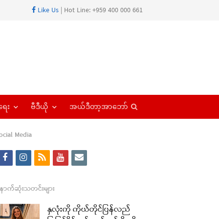
Like Us
| Hot Line: +959 400 000 661
Open
ရေး
ဗီဒီယို
အယ်ဒီတာ့အာဘော်
search
panel
ocial Media
f
i
r
y
e
a
n
s
o
m
c
s
s
u
a
ောက်ဆုံးသတင်းများ
e
t
t
i
နှလုံးကို ကိုယ်တိုင်ပြန်လည်