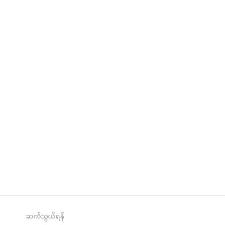
re
t
ဆက်သွယ်ရန်