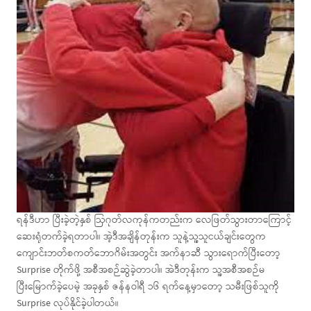
ရန်ဒီဟာ ပြီးခဲ့တဲ့နှစ် ဩဂုတ်လကုန်ကတည်းက လေဖြတ်သွားတာကြောင့်
ဆေးရုံတက်ခဲ့ရတာပါ။ အဲ့ဒီအချိန်တုန်းက သူနဲ့သူ့သူငယ်ချင်းတွေက
ကျောင်းဘတ်စကတ်ဘောဂိမ်းအတွင်း အက်နာဆီ သွားရောက်ပြီးတော့
Surprise တိုက်ဖို့ အစီအစဉ်ဆွဲခဲ့တာပါ။ အဲဒီတုန်းက သူ့အစီအစဉ်မ
ပြီးမြောက်ခဲ့ပေမဲ့ အခုနှစ် ဇန်နဝါရီ ၁၆ ရက်နေ့မှာတော့ သမီးဖြစ်သူကို
Surprise လုပ်နိုင်ခဲ့ပါတယ်။