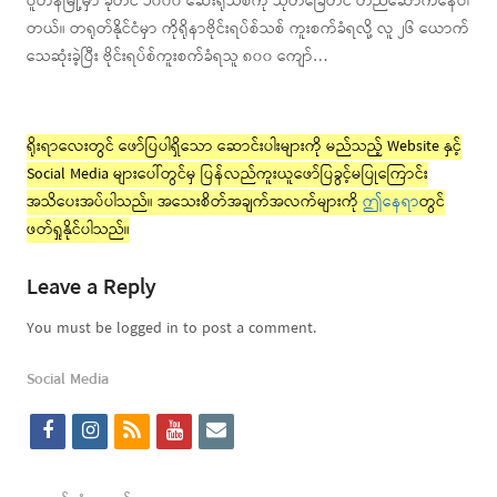
ဝူဟန်မြို့မှာ ခုတင် ၁၀၀၀ ဆေးရုံသစ်ကို သုတ်ခြေတင် တည်ဆောက်နေပါ
တယ်။ တရုတ်နိုင်ငံမှာ ကိုရိုနာဗိုင်းရပ်စ်သစ် ကူးစက်ခံရလို့ လူ ၂၆ ယောက်
သေဆုံးခဲ့ပြီး ဗိုင်းရပ်စ်ကူးစက်ခံရသူ ၈၀၀ ကျော်…
ရိုးရာလေးတွင် ဖော်ပြပါရှိသော ဆောင်းပါးများကို မည်သည့် Website နှင့်
Social Media များပေါ်တွင်မှ ပြန်လည်ကူးယူဖော်ပြခွင့်မပြုကြောင်း
အသိပေးအပ်ပါသည်။ အသေးစိတ်အချက်အလက်များကို
ဤနေရာ
တွင်
ဖတ်ရှုနိုင်ပါသည်။
Leave a Reply
You must be logged in to post a comment.
Social Media
f
i
r
y
e
a
n
s
o
m