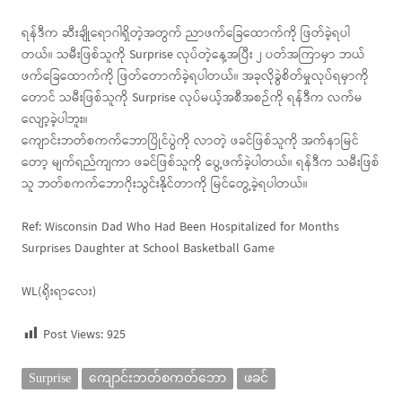
ရန်ဒီက ဆီးချိုရောဂါရှိတဲ့အတွက် ညာဖက်ခြေထောက်ကို ဖြတ်ခဲ့ရပါ
တယ်။ သမီးဖြစ်သူကို Surprise လုပ်တဲ့နေ့အပြီး ၂ ပတ်အကြာမှာ ဘယ်
ဖက်ခြေထောက်ကို ဖြတ်‌တောက်ခဲ့ရပါတယ်။ အခုလိုခွဲစိတ်မှုလုပ်ရမှာကို
တောင် သမီးဖြစ်သူကို Surprise လုပ်မယ့်အစီအစဉ်ကို ရန်ဒီက လက်မ
လျော့ခဲ့ပါဘူး။
ကျောင်းဘတ်စကက်ဘောပြိုင်ပွဲကို လာတဲ့ ဖခင်ဖြစ်သူကို အက်နာမြင်
တော့ မျက်ရည်ကျကာ ဖခင်ဖြစ်သူကို ပွေ့ဖက်ခဲ့ပါတယ်။ ရန်ဒီက သမီးဖြစ်
သူ ဘတ်စကက်ဘောဂိုးသွင်းနိုင်တာကို မြင်တွေ့ခဲ့ရပါတယ်။
Ref: Wisconsin Dad Who Had Been Hospitalized for Months
Surprises Daughter at School Basketball Game
WL(ရိုးရာလေး)
Post Views:
925
Surprise
ကျောင်းဘတ်စကတ်ဘော
ဖခင်