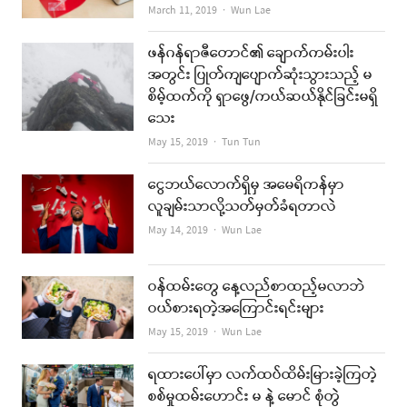
Author
March 11, 2019
Wun Lae
ဖန်ဂန်ရာဇီတောင်၏ ချောက်ကမ်းပါး
အတွင်း ပြုတ်ကျပျောက်ဆုံးသွားသည့် မ
စိမ့်ထက်ကို ရှာဖွေ/ကယ်ဆယ်နိုင်ခြင်းမရှိ
သေး
Author
May 15, 2019
Tun Tun
ငွေဘယ်လောက်ရှိမှ အမေရိကန်မှာ
လူချမ်းသာလို့သတ်မှတ်ခံရတာလဲ
Author
May 14, 2019
Wun Lae
ဝန်ထမ်းတွေ နေ့လည်စာထည့်မလာဘဲ
ဝယ်စားရတဲ့အကြောင်းရင်းများ
Author
May 15, 2019
Wun Lae
ရထားပေါ်မှာ လက်ထပ်ထိမ်းမြားခဲ့ကြတဲ့
စစ်မှုထမ်းဟောင်း မ နဲ့ မောင် စုံတွဲ