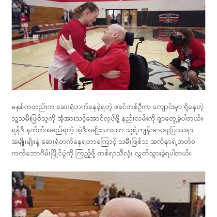
မနှစ်ကတည်းက ဆေးရုံတက်နေခဲ့ရတဲ့ ဖခင်တစ်ဦးက ကျောင်းမှာ ရှိနေတဲ့
သူ့သမီးဖြစ်သူကို အံ့အားသင့်အောင်လုပ်ဖို့ နည်းလမ်းကို ရှာတွေ့ခဲ့ပါတယ်။
ရန်ဒီ နက်တ်အမည်ရတဲ့ အဲ့ဒီအမျိုးသားဟာ သူ့ရဲ့ကျန်းမာရေးပြဿနာ
အမျိုးမျိုးနဲ့ ဆေးရုံတက်နေရတာကြောင့် သမီးဖြစ်သူ အက်နာရဲ့ဘတ်စ
ကက်ဘောဂိမ်းပြိုင်ပွဲကို ကြည့်ဖို့ တစ်ရာသီလုံး လွှတ်သွားခဲ့ရပါတယ်။