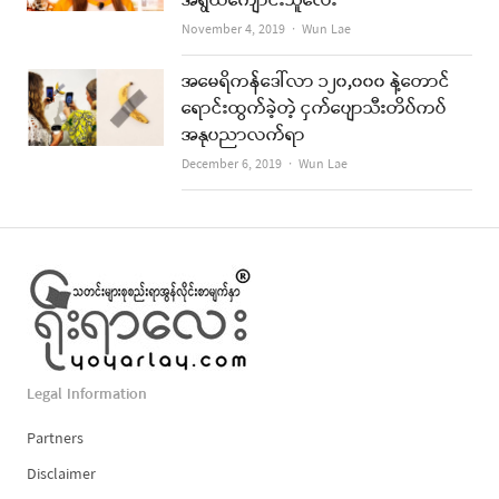
အရွယ်ကျောင်းသူလေး
Author
November 4, 2019
Wun Lae
အမေရိကန်ဒေါ်လာ ၁၂၀,၀၀၀ နဲ့တောင်
ရောင်းထွက်ခဲ့တဲ့ ငှက်ပျောသီးတိပ်ကပ်
အနုပညာလက်ရာ
Author
December 6, 2019
Wun Lae
Legal Information
Partners
Disclaimer