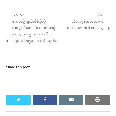
Post
Previous
Next
Previous
Next
မင်္ဂလာပွဲ ဖျက်သိမ်းခဲ့တဲ့
ဘီလာရုစ်အနုပညာရှင်
navigation
post:
post:
သတို့သမီးလောင်းက မင်္ဂလာပွဲ
တည်ဆောက်တဲ့ ရေခဲလှေ
အကျွေးအမွေး အားလုံးကို
ပရဟိတအဖွဲ့အစည်းထံ လှူဒါန်း
Share this post
twitter
facebook
email
print