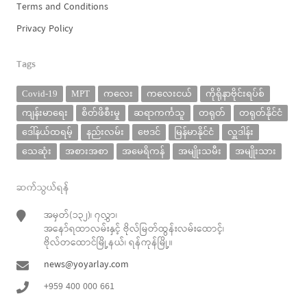
Terms and Conditions
Privacy Policy
Tags
Covid-19
MPT
ကလေး
ကလေးငယ်
ကိုရိုနာဗိုင်းရပ်စ်
ကျန်းမာရေး
စိတ်ဖိစီးမှု
ဆရာကင်္ကသူ
တရုတ်
တရုတ်နိုင်ငံ
ဒေါ်နယ်ထရမ့်
နည်းလမ်း
ဗေဒင်
မြန်မာနိုင်ငံ
လှူဒါန်း
သေဆုံး
အစားအစာ
အမေရိကန်
အမျိုးသမီး
အမျိုးသား
ဆက်သွယ်ရန်
အမှတ်(၁၃၂)၊ ၇လွှာ၊
အနော်ရထာလမ်းနှင့် ဗိုလ်မြတ်ထွန်းလမ်းထောင့်၊
ဗိုလ်တထောင်မြို့နယ်၊ ရန်ကုန်မြို့။
news@yoyarlay.com
+959 400 000 661