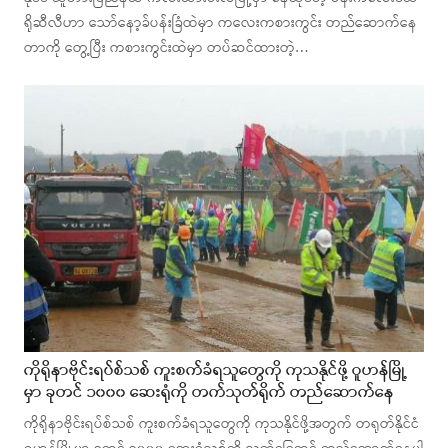
ရိုဆီလီဟာ သော်နော့ခ်ပန်းခြံထဲမှာ ကလေးကစားကွင်း တည်ဆောက်နေ
တာကို တွေ့ပြီး ကစားကွင်းထဲမှာ တပ်ဆင်ထားတဲ့…
ကိုရိုနာဗိုင်းရပ်စ်သစ် ကူးစက်ခံရသူတွေကို ကုသနိုင်ဖို့ ဝူဟန်မြို့
မှာ ခုတင် ၁၀၀၀ ဆေးရုံကို တက်သုတ်ရိုက် တည်ဆောက်နေ
ကိုရိုနာဗိုင်းရပ်စ်သစ် ကူးစက်ခံရသူတွေကို ကုသနိုင်ဖို့အတွက် တရုတ်နိုင်ငံ