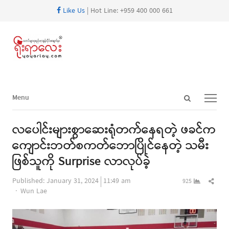
Like Us
| Hot Line: +959 400 000 661
Open
Menu
Menu
search
panel
လပေါင်းများစွာဆေးရုံတက်နေရတဲ့ ဖခင်က
ကျောင်းဘတ်စကတ်ဘောပြိုင်နေတဲ့ သမီး
ဖြစ်သူကို Surprise လာလုပ်ခဲ့
Shar
Published:
January 31, 2024
11:49 am
925
Author
this
Wun Lae
post