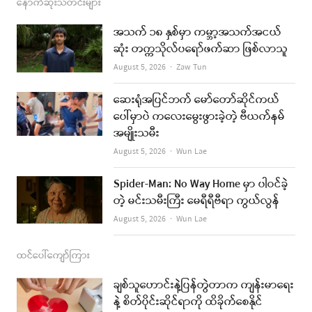
c
s
s
u
a
နောက်ဆုံးသတင်းများ
e
t
t
i
အသက် ၁၈ နှစ်မှာ ကမ္ဘာ့အသက်အငယ်
b
a
u
l
ဆုံး တက္ကသိုလ်ပရော်ဖက်ဆာ ဖြစ်လာသူ
o
g
b
Author
August 5, 2026
Zaw Tun
o
r
e
ဆေးရုံအပြင်ဘက် မော်တော်ဆိုင်ကယ်
k
a
ပေါ်မှာပဲ ကလေးမွေးဖွားခဲ့တဲ့ ဗီယက်နမ်
အမျိုးသမီး
m
Author
August 5, 2026
Wun Lae
Spider-Man: No Way Home မှာ ပါဝင်ခဲ့
တဲ့ မင်းသမီးကြီး မေရီရီဗီရာ ကွယ်လွန်
Author
August 5, 2026
Wun Lae
ထင်ပေါ်ကျော်ကြား
ချစ်သူဟောင်းနဲ့ပြန်တွဲတာက ကျန်းမာရေး
နဲ့ စိတ်ပိုင်းဆိုင်ရာကို ထိခိုက်စေနိုင်