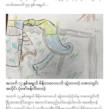
တယ်။အသက် ၅၇ နှစ် အရွယ်…
အသက် ၁၂ နှစ်အရွယ် မိန်းကလေးငယ် ဆွဲထားတဲ့ ကစားကွင်း
အတိုင်း ပုံဖော်ဖန်တီးပေးခဲ့
အသက် ၁၂ နှစ်အရွယ် မိန်းကလေးငယ် ဆွဲထားတဲ့ပုံထဲမှ ကစားကွင်းကို
မြို့အာဏာပိုင်တွေက အကောင်အထည်ဖော်ပေးခဲ့ပါတယ်။ အမေရိကန်
နိုင်ငံ ယူတားပြည်နယ် ကလီးယားဖီးလ်မြို့မှာ နေထိုင်တဲ့ မိန်းကလေးငယ်