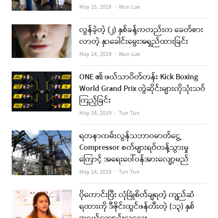
Author
May 15, 2019
Wun Lae
လွန်ခဲ့တဲ့ (၂) နှစ်ခန့်ကတည်းက ခေတ်စား
လာတဲ့ နှာခေါင်းမွေးအရှည်ထားခြင်း
Author
May 14, 2019
Wun Lae
ONE ၏ ဖယ်သာဝိတ်တန်း Kick Boxing
World Grand Prix တွဲဆိုင်းများကိုသုံးသပ်
ကြည့်ခြင်း
Author
May 14, 2019
Tun Tun
ရတနာကမ်းလွန်သဘာဝဓာတ်ငွေ့
Compressor စက်များရပ်တန့်သွားမှု
ကြောင့် အရေးပေါ်ဝန်အားလျော့မည်
Author
May 14, 2019
Tun Tun
ပိုကောင်းပြီး လုံခြုံစိတ်ချရတဲ့ ကျည်ဆံ
ရထားကို ဒီဇိုင်းထွင်ဖန်တီးတဲ့ (၁၃) နှစ်