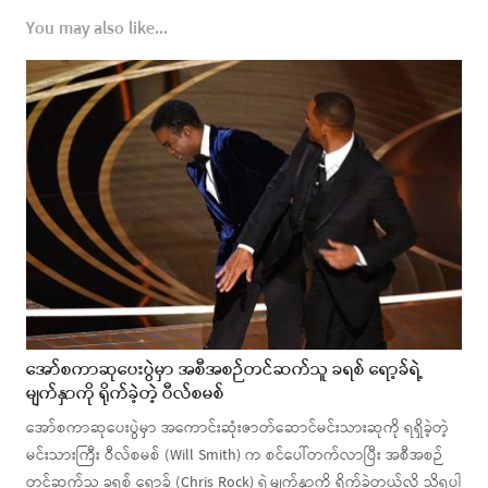
You may also like...
အော်စကာဆုပေးပွဲမှာ အစီအစဉ်တင်ဆက်သူ ခရစ် ရော့ခ်ရဲ့
မျက်နှာကို ရိုက်ခဲ့တဲ့ ဝီလ်စမစ်
အော်စကာဆုပေးပွဲမှာ အကောင်းဆုံးဇာတ်ဆောင်မင်းသားဆုကို ရရှိခဲ့တဲ့
မင်းသားကြီး ဝီလ်စမစ် (Will Smith) က စင်ပေါ်တက်လာပြီး အစီအစဉ်
တင်ဆက်သူ ခရစ် ရော့ခ် (Chris Rock) ရဲ့မျက်နှာကို ရိုက်ခဲ့တယ်လို့ သိရပါ