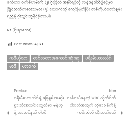
ဇက်ဟာ ဝက်စ်ဟမ်းကို (၂) ဂိုးပြတ် အနိုင်ရခဲ့တဲ့ လန်ဒန်ဒါဘီပွဲစဉ်မှာ
ပြိုင်ဘက်ကစားသမား (၅) ယောက်ကို ကျော်ဖြတ်ပြီး တစ်ကိုယ်တော်စွမ်း
ရည်နဲ့ ဂိုးသွင်းယူနိုင်ခဲ့တာပါ။
Nz (ရိုးရာလေး)
Post Views:
4,071
ဂွာဒီယိုလာ
တစ်လတာအကောင်းဆုံးဆု
ပရီးမီးယားလိဂ်
ဗာဒီ
ဟာဇက်
Post
Previous
Next
Previous
Next
ပရီးမီးယားလိဂ်ရဲ့ ခြေစွမ်းအဆိုး
လစ်လပ်နေတဲ့ WBC လိုက်ဝိတ်
navigation
post:
post:
ရွားဆုံးအသင်းတွေထဲမှာ မန်ယူ
ခါးပတ်အတွက် လိုမာချန်ကိုနဲ့
နဲ့ အာဆင်နယ် ပါဝင်
ကမ်းဘဲလ် ထိုးသတ်မယ်