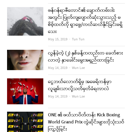
ဖန်ဂန်ရာဇီတောင်၏ ချောက်ကမ်းပါး
အတွင်း ပြုတ်ကျပျောက်ဆုံးသွားသည့် မ
စိမ့်ထက်ကို ရှာဖွေ/ကယ်ဆယ်နိုင်ခြင်းမရှိ
သေး
Author
May 15, 2019
Tun Tun
လွန်ခဲ့တဲ့ (၂) နှစ်ခန့်ကတည်းက ခေတ်စား
လာတဲ့ နှာခေါင်းမွေးအရှည်ထားခြင်း
Author
May 14, 2019
Wun Lae
ငွေဘယ်လောက်ရှိမှ အမေရိကန်မှာ
လူချမ်းသာလို့သတ်မှတ်ခံရတာလဲ
Author
May 14, 2019
Wun Lae
ONE ၏ ဖယ်သာဝိတ်တန်း Kick Boxing
World Grand Prix တွဲဆိုင်းများကိုသုံးသပ်
ကြည့်ခြင်း