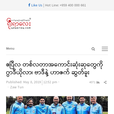
Like Us
| Hot Line: +959 400 000 661
Open
Menu
Menu
search
panel
ဧပြီလ တစ်လတာအကောင်းဆုံးဆုတွေကို
ဂွာဒီယိုလာ၊ ဗာဒီနဲ့ ဟာဇက် ဆွတ်ခူး
Shar
Published:
May 8, 2019
12:52 pm
4071
Author
this
Zaw Tun
post