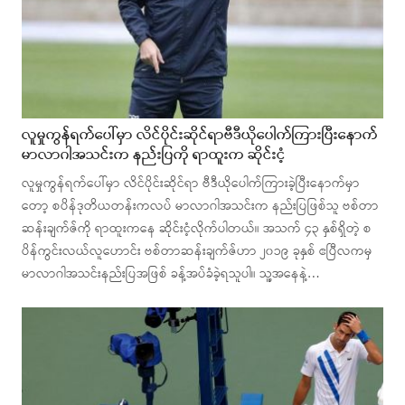
လူမှုကွန်ရက်ပေါ်မှာ လိင်ပိုင်းဆိုင်ရာဗီဒီယိုပေါက်ကြားပြီးနောက်
မာလာဂါအသင်းက နည်းပြကို ရာထူးက ဆိုင်းငံ့
လူမှုကွန်ရက်ပေါ်မှာ လိင်ပိုင်းဆိုင်ရာ ဗီဒီယိုပေါက်ကြားခဲ့ပြီးနောက်မှာ
တော့ စပိန်ဒုတိယတန်းကလပ် မာလာဂါအသင်းက နည်းပြဖြစ်သူ ဗစ်တာ
ဆန်းချက်ဇ်ကို ရာထူးကနေ ဆိုင်းငံ့လိုက်ပါတယ်။ အသက် ၄၃ နှစ်ရှိတဲ့ စ
ပိန်ကွင်းလယ်လူဟောင်း ဗစ်တာဆန်းချက်ဇ်ဟာ ၂၀၁၉ ခုနှစ် ဧပြီလကမှ
မာလာဂါအသင်းနည်းပြအဖြစ် ခန့်အပ်ခံခဲ့ရသူပါ။ သူ့အနေနဲ့…