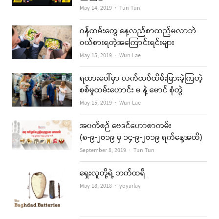
Author
May 14, 2019
Tun Tun
ဝန်ထမ်းတွေ နေ့လည်စာထည့်မလာဘဲ
ဝယ်စားရတဲ့အကြောင်းရင်းများ
Author
May 15, 2019
Wun Lae
ရထားပေါ်မှာ လက်ထပ်ထိမ်းမြားခဲ့ကြတဲ့
စစ်မှုထမ်းဟောင်း မ နဲ့ မောင် စုံတွဲ
Author
May 15, 2019
Wun Lae
အပတ်စဉ် ဗေဒင်ဟောစာတမ်း
(၈-၉-၂၀၁၉ မှ ၁၄-၉-၂၀၁၉ ရက်နေ့အထိ)
Author
September 8, 2019
Tun Tun
ရှေးလူတို့ရဲ့ ဘက်ထရီ
Author
May 18, 2018
yoyarlay