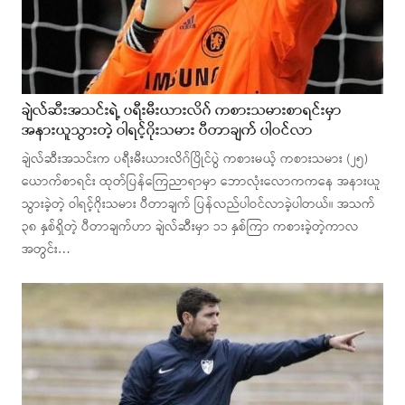
ချဲလ်ဆီးအသင်းရဲ့ ပရီးမီးယားလိဂ် ကစားသမားစာရင်းမှာ
အနားယူသွားတဲ့ ဝါရင့်ဂိုးသမား ပီတာချက် ပါဝင်လာ
ချဲလ်ဆီးအသင်းက ပရီးမီးယားလိဂ်ပြိုင်ပွဲ ကစားမယ့် ကစားသမား (၂၅)
ယောက်စာရင်း ထုတ်ပြန်ကြေညာရာမှာ ဘောလုံးလောကကနေ အနားယူ
သွားခဲ့တဲ့ ဝါရင့်ဂိုးသမား ပီတာချက် ပြန်လည်ပါဝင်လာခဲ့ပါတယ်။ အသက်
၃၈ နှစ်ရှိတဲ့ ပီတာချက်ဟာ ချဲလ်ဆီးမှာ ၁၁ နှစ်ကြာ ကစားခဲ့တဲ့ကာလ
အတွင်း…