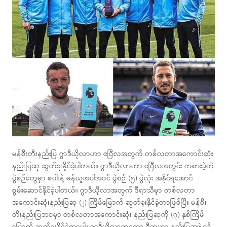
မန်စီးတီးနည်းပြ ဂွာဒီယိုလာဟာ ဧပြီလအတွက် တစ်လတာအကောင်းဆုံး
နည်းပြဆု ဆွတ်ခူးနိုင်ခဲ့ပါတယ်။ ဂွာဒီယိုလာဟာ ဧပြီလအတွင်း ကစားခဲ့တဲ့
ပွဲစဉ်တွေမှာ စပါးနဲ့ မန်ယူအပါအဝင် ပွဲစဉ် (၅) ပွဲလုံး အနိုင်ရအောင်
စွမ်းဆောင်နိုင်ခဲ့ပါတယ်။
ဂွာဒီယိုလာအတွက် ဒီရာသီမှာ တစ်လတာ
အကောင်းဆုံးနည်းပြဆု (၂) ကြိမ်မြောက် ဆွတ်ခူးနိုင်ခဲ့တာဖြစ်ပြီး မန်စီး
တီးနည်းပြဘဝမှာ တစ်လတာအကောင်းဆုံး နည်းပြဆုကို (၇) နှစ်ကြိမ်