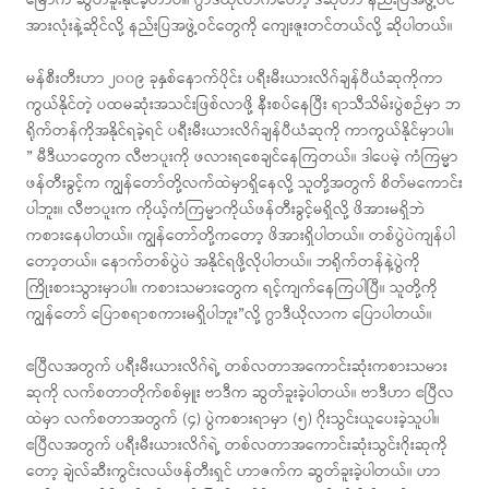
မြောက် ဆွတ်ခူးနိုင်ခဲ့တာပါ။ ဂွာဒီယိုလာကတော့ ဒီဆုဟာ နည်းပြအဖွဲ့ဝင်
အားလုံးနဲ့ဆိုင်လို့ နည်းပြအဖွဲ့ဝင်တွေကို ကျေးဇူးတင်တယ်လို့ ဆိုပါတယ်။
မန်စီးတီးဟာ ၂၀၀၉ ခုနှစ်နောက်ပိုင်း ပရီးမီးယားလိဂ်ချန်ပီယံဆုကိုကာ
ကွယ်နိုင်တဲ့ ပထမဆုံးအသင်းဖြစ်လာဖို့ နီးစပ်နေပြီး ရာသီသိမ်းပွဲစဉ်မှာ ဘ
ရိုက်တန်ကိုအနိုင်ရခဲ့ရင် ပရီးမီးယားလိဂ်ချန်ပီယံဆုကို ကာကွယ်နိုင်မှာပါ။
” မီဒီယာတွေက လီဗာပူးကို ဖလားရစေချင်နေကြတယ်။ ဒါပေမဲ့ ကံကြမ္မာ
ဖန်တီးခွင့်က ကျွန်တော်တို့လက်ထဲမှာရှိနေလို့ သူတို့အတွက် စိတ်မကောင်း
ပါဘူး။ လီဗာပူးက ကိုယ့်ကံကြမ္မာကိုယ်ဖန်တီးခွင့်မရှိလို့ ဖိအားမရှိဘဲ
ကစားနေပါတယ်။ ကျွန်တော်တို့ကတော့ ဖိအားရှိပါတယ်။ တစ်ပွဲပဲကျန်ပါ
တော့တယ်။ နောက်တစ်ပွဲပဲ အနိုင်ရဖို့လိုပါတယ်။ ဘရိုက်တန်နဲ့ပွဲကို
ကြိုးစားသွားမှာပါ။ ကစားသမားတွေက ရင့်ကျက်နေကြပါပြီ။ သူတို့ကို
ကျွန်တော် ပြောစရာစကားမရှိပါဘူး”လို့ ဂွာဒီယိုလာက ပြောပါတယ်။
ဧပြီလအတွက် ပရီးမီးယားလိဂ်ရဲ့ တစ်လတာအကောင်းဆုံးကစားသမား
ဆုကို လက်စတာတိုက်စစ်မှူး ဗာဒီက ဆွတ်ခူးခဲ့ပါတယ်။ ဗာဒီဟာ ဧပြီလ
ထဲမှာ လက်စတာအတွက် (၄) ပွဲကစားရာမှာ (၅) ဂိုးသွင်းယူပေးခဲ့သူပါ။
ဧပြီလအတွက် ပရီးမီးယားလိဂ်ရဲ့ တစ်လတာအကောင်းဆုံးသွင်းဂိုးဆုကို
တော့ ချဲလ်ဆီးကွင်းလယ်ဖန်တီးရှင် ဟာဇက်က ဆွတ်ခူးခဲ့ပါတယ်။ ဟာ