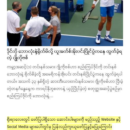
ဒိုင်ကို ဘောလုံးနဲ့ရိုက်မိလို့ ယူအက်စ်အိုးပင်းပြိုင်ပွဲကနေ ထွက်ခဲ့ရ
တဲ့ ဂျိုကိုဗစ်
ကမ္ဘာ့အဆင့်(၁) တင်းနစ်သမား ဂျိုကိုဗစ်ဟာ စည်းကြပ်ဒိုင်ကို တင်းနစ်
ဘောလုံးနဲ့ ရိုက်မိခဲ့လို့ အမေရိကန်အိုးပင်း တင်းနစ်ပြိုင်ပွဲကနေ ထွက်ခဲ့ရပါ
တယ်။ အသက် ၃၃ နှစ်ရှိတဲ့ ဆားဘီးယားတင်းနစ်သမား ဂျိုကိုဗစ်ဟာ ပြီးခဲ့
တဲ့တနင်္ဂနွေနေ့က ကာရင်နိုဘူစတာနဲ့ ယှဉ်ပြိုင်ခဲ့တဲ့ စတုတ္ထအဆင့်ပွဲစဉ်မှာ
စည်းကြပ်ဒိုင်ကို ဘောလုံးနဲ့…
ရိုးရာလေးတွင် ဖော်ပြပါရှိသော ဆောင်းပါးများကို မည်သည့် Website နှင့်
Social Media များပေါ်တွင်မှ ပြန်လည်ကူးယူဖော်ပြခွင့်မပြုကြောင်း