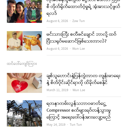
လိုအပ်နေသူတွေထံ ငွေသား ဒေါ်လာ ၅၅၀
စီ တိုက်ရိုက်ထောက်ပံ့မှုရဲ့ အံ့အားသင့်ဖွယ်
m
ရလဒ်
Author
August 6, 2026
Zaw Tun
မင်းသားကြီး စတီဖင်ချောင် ဘာလို့ ထပ်
ပြီးသရုပ်မဆောင်ဖြစ်သေးတာလဲ?
Author
August 6, 2026
Wun Lae
ထင်ပေါ်ကျော်ကြား
ချစ်သူဟောင်းနဲ့ပြန်တွဲတာက ကျန်းမာရေး
နဲ့ စိတ်ပိုင်းဆိုင်ရာကို ထိခိုက်စေနိုင်
Author
March 11, 2019
Wun Lae
ရတနာကမ်းလွန်သဘာဝဓာတ်ငွေ့
Compressor စက်များရပ်တန့်သွားမှု
ကြောင့် အရေးပေါ်ဝန်အားလျော့မည်
Author
May 14, 2019
Tun Tun