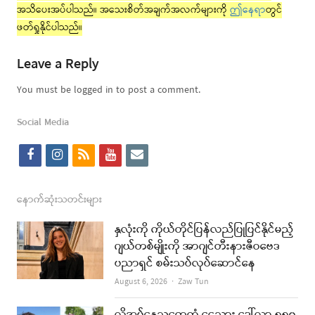
အသိပေးအပ်ပါသည်။ အသေးစိတ်အချက်အလက်များကို
ဤနေရာ
တွင်
ဖတ်ရှုနိုင်ပါသည်။
Leave a Reply
You must be logged in to post a comment.
Social Media
f
i
r
y
e
a
n
s
o
m
c
s
s
u
a
နောက်ဆုံးသတင်းများ
e
t
t
i
နှလုံးကို ကိုယ်တိုင်ပြန်လည်ပြုပြင်နိုင်မည့်
b
a
u
l
ဂျယ်တစ်မျိုးကို အာဂျင်တီးနားဇီဝဗေဒ
ပညာရှင် စမ်းသပ်လုပ်ဆောင်နေ
o
g
b
Author
August 6, 2026
Zaw Tun
o
r
e
k
a