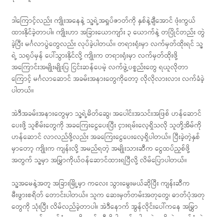
ဒါကြောင့်လည်း ကျိုးအနေနဲ့ သူ့ရဲ့အရှုပ်ဇာတ်ကို နှစ်နဲ့ချီအောင် ဖုံးကွယ်
ထားနိုင်ခဲ့တာပါ။ ကျိုးဟာ အခြားယောကျာ်း ၃ ယောက်နဲ့ တပြိုင်တည်း တွဲ
ခဲ့ပြီး မင်္ဂလာပွဲတွေလည်း လုပ်ခဲ့ပါတယ်။ တရားရုံးမှာ လက်မှတ်ထိုးရင် သူ့
ရဲ့ သရုပ်မှန် ပေါ်သွားနိုင်လို့ ကျိုးက တရားရုံးမှာ လက်မှတ်ထိုးဖို့
အကြောင်းအမျိုးမျိုးပြ ငြင်းဆန်ပေမဲ့ လက်ဖွဲ့ပစ္စည်းတွေ ရယူလိုတာ
ကြောင့် မင်္ဂလာဆောင် အခမ်းအနားတွေကိုတော့ လိုလိုလားလား လက်ခံခဲ့
ပါတယ်။
အဲဒီအခမ်းအနားတွေမှာ သူ့ရဲ့မိတ်ဆွေ၊ အပေါင်းအသင်းအဖြစ် ဟန်ဆောင်
ပေးဖို့ သူစိမ်းတွေကို အခကြေးငွေပေးပြီး ငှားရမ်းလေ့ရှိသလို သူတို့အိမ်ကို
ဟန်ဆောင် လာလည်ဖို့လည်း အခကြေးငွေပေးလေ့ရှိပါတယ်။ ပြီးခဲ့တဲ့နှစ်
မှာတော့ ကျိုးက ကျန်းလို့ အမည်ရတဲ့ အမျိုးသားဆီက ငွေထပ်ညှစ်ဖို့
အတွက် သူ့မှာ အမြွှာကိုယ်ဝန်ဆောင်ထားရပြီလို့ လိမ်ပြောပါတယ်။
သူ့အမေနဲ့အတူ အခြားမြို့မှာ ကလေး သွားမွေးမယ်ဆိုပြီး ကျန်းဆီက
မီးဖွားစရိတ် တောင်းပါတယ်။ သူက ဆေးမှတ်တမ်းအတုတွေ၊ ဓာတ်ပုံအတု
တွေကို သုံးပြီး လိမ်လည်ခဲ့တာပါ။ အဲဒီနောက် အွန်လိုင်းပေါ်ကနေ အမြွှာ