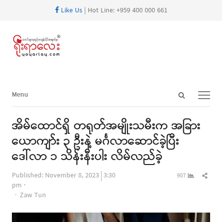
Like Us
| Hot Line: +959 400 000 661
Open
Menu
Menu
search
panel
အိမ်ထောင်ရှိ တရုတ်အမျိုးသမီးက အခြား
ယောကျာ်း ၃ ဦးနဲ့ မင်္ဂလာဆောင်ခဲ့ပြီး
ဒေါ်လာ ၁ သိန်းနီးပါး လိမ်လည်ခဲ့
Shar
Published:
November 8, 2023
3:30
907
this
pm
Author
post
Zaw Tun