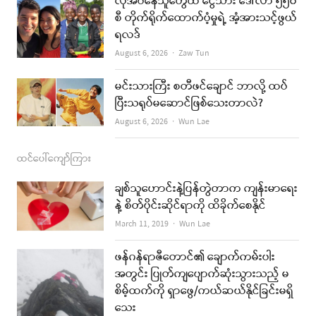
လိုအပ်နေသူတွေထံ ငွေသား ဒေါ်လာ ၅၅၀
စီ တိုက်ရိုက်ထောက်ပံ့မှုရဲ့ အံ့အားသင့်ဖွယ်
m
ရလဒ်
Author
August 6, 2026
Zaw Tun
မင်းသားကြီး စတီဖင်ချောင် ဘာလို့ ထပ်
ပြီးသရုပ်မဆောင်ဖြစ်သေးတာလဲ?
Author
August 6, 2026
Wun Lae
ထင်ပေါ်ကျော်ကြား
ချစ်သူဟောင်းနဲ့ပြန်တွဲတာက ကျန်းမာရေး
နဲ့ စိတ်ပိုင်းဆိုင်ရာကို ထိခိုက်စေနိုင်
Author
March 11, 2019
Wun Lae
ဖန်ဂန်ရာဇီတောင်၏ ချောက်ကမ်းပါး
အတွင်း ပြုတ်ကျပျောက်ဆုံးသွားသည့် မ
စိမ့်ထက်ကို ရှာဖွေ/ကယ်ဆယ်နိုင်ခြင်းမရှိ
သေး