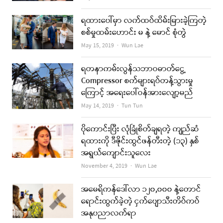
ရထားပေါ်မှာ လက်ထပ်ထိမ်းမြားခဲ့ကြတဲ့
စစ်မှုထမ်းဟောင်း မ နဲ့ မောင် စုံတွဲ
Author
May 15, 2019
Wun Lae
ရတနာကမ်းလွန်သဘာဝဓာတ်ငွေ့
Compressor စက်များရပ်တန့်သွားမှု
ကြောင့် အရေးပေါ်ဝန်အားလျော့မည်
Author
May 14, 2019
Tun Tun
ပိုကောင်းပြီး လုံခြုံစိတ်ချရတဲ့ ကျည်ဆံ
ရထားကို ဒီဇိုင်းထွင်ဖန်တီးတဲ့ (၁၃) နှစ်
အရွယ်ကျောင်းသူလေး
Author
November 4, 2019
Wun Lae
အမေရိကန်ဒေါ်လာ ၁၂၀,၀၀၀ နဲ့တောင်
ရောင်းထွက်ခဲ့တဲ့ ငှက်ပျောသီးတိပ်ကပ်
အနုပညာလက်ရာ