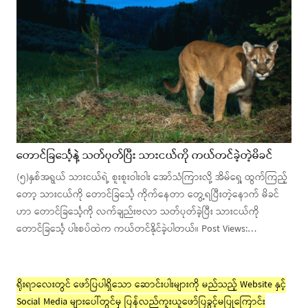
တောင်ခြင်္သေ့နဲ့ သတ်ပုတ်ပြီး သားငယ်ကို ကယ်တင်ခဲ့တဲ့မိခင်
(၅)နှစ်အရွယ် သားငယ်ရဲ့ စူးစူးဝါးဝါး အော်သံကြားလို့ အိမ်ရှေ့ ထွက်ကြည့်
တော့ သားငယ်ကို တောင်ခြင်္သေ့ ကိုက်နေတာ တွေ့ရပြီးတဲ့နောက် မိခင်
ဟာ တောင်ခြင်္သေ့ကို လက်ချည်းဗလာ သတ်ပုတ်ခဲ့ပြီး သားငယ်ကို
တောင်ခြင်္သေ့ ပါးစပ်ထဲက ကယ်တင်နိုင်ခဲ့ပါတယ်။ Post Views:…
ရိုးရာလေးတွင် ဖော်ပြပါရှိသော ဆောင်းပါးများကို မည်သည့် Website နှင့်
Social Media များပေါ်တွင်မှ ပြန်လည်ကူးယူဖော်ပြခွင့်မပြုကြောင်း