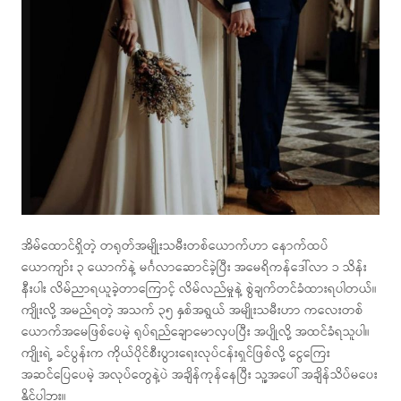
အိမ်ထောင်ရှိတဲ့ တရုတ်အမျိုးသမီးတစ်ယောက်ဟာ နောက်ထပ်
ယောကျာ်း ၃ ယောက်နဲ့ မင်္ဂလာဆောင်ခဲ့ပြီး အမေရိကန်ဒေါ်လာ ၁ သိန်း
နီးပါး လိမ်ညာရယူခဲ့တာကြောင့် လိမ်လည်မှုနဲ့ စွဲချက်တင်ခံထားရပါတယ်။
ကျိုးလို့ အမည်ရတဲ့ အသက် ၃၅ နှစ်အရွယ် အမျိုးသမီးဟာ ကလေးတစ်
ယောက်အမေဖြစ်ပေမဲ့ ရုပ်ရည်ချောမောလှပပြီး အပျိုလို့ အထင်ခံရသူပါ။
ကျိုးရဲ့ ခင်ပွန်းက ကိုယ်ပိုင်စီးပွားရေးလုပ်ငန်းရှင်ဖြစ်လို့ ငွေကြေး
အဆင်ပြေပေမဲ့ အလုပ်တွေနဲ့ပဲ အချိန်ကုန်နေပြီး သူ့အပေါ် အချိန်သိပ်မပေး
နိုင်ပါဘူး။