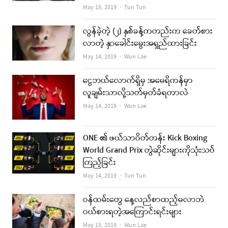
Author
May 15, 2019
Tun Tun
လွန်ခဲ့တဲ့ (၂) နှစ်ခန့်ကတည်းက ခေတ်စား
လာတဲ့ နှာခေါင်းမွေးအရှည်ထားခြင်း
Author
May 14, 2019
Wun Lae
ငွေဘယ်လောက်ရှိမှ အမေရိကန်မှာ
လူချမ်းသာလို့သတ်မှတ်ခံရတာလဲ
Author
May 14, 2019
Wun Lae
ONE ၏ ဖယ်သာဝိတ်တန်း Kick Boxing
World Grand Prix တွဲဆိုင်းများကိုသုံးသပ်
ကြည့်ခြင်း
Author
May 14, 2019
Tun Tun
ဝန်ထမ်းတွေ နေ့လည်စာထည့်မလာဘဲ
ဝယ်စားရတဲ့အကြောင်းရင်းများ
Author
May 15, 2019
Wun Lae