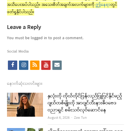
အသိပေးအပ်ပါသည်။ အသေးစိတ်အချက်အလက်များကို
ဤနေရာ
တွင်
ဖတ်ရှုနိုင်ပါသည်။
Leave a Reply
You must be logged in to post a comment.
Social Media
f
i
r
y
e
a
n
s
o
m
c
s
s
u
a
နောက်ဆုံးသတင်းများ
e
t
t
i
နှလုံးကို ကိုယ်တိုင်ပြန်လည်ပြုပြင်နိုင်မည့်
b
a
u
l
ဂျယ်တစ်မျိုးကို အာဂျင်တီးနားဇီဝဗေဒ
ပညာရှင် စမ်းသပ်လုပ်ဆောင်နေ
o
g
b
Author
August 6, 2026
Zaw Tun
o
r
e
k
a