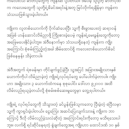
ကလေးငယ် ဓာတ်ပုံတွေကို ကျန်းဆီ ပို့ပါတယ်။ ဒါပေမဲ့ သူပို့တဲ့ ဓာတ်ပုံထဲ
က ကလေးတွေကို သူတို့ရဲ့မိခင်အရင်းနဲ့အတူ မြင်လိုက်ရချိန်မှာ ကျန်းက
သံသယဖြစ်သွားခဲ့ပါတယ်။
ကျိုးက လူတစ်ယောက်ကို ပိုက်ဆံပေးပြီး သူ့ကို မီးဖွားပေးတဲ့ ဆရာဝန်
အဖြစ် ဟန်ဆောင်လိမ်ညာဖို့ ကြိုးစားခဲ့ပေမဲ့ ကျန်းရဲ့မေးခွန်းတွေကိုတော့
အဖြေမပေးနိုင်ခဲ့ပါဘူး။ အဲဒီနောက်မှာ သံသယရှိနေတဲ့ ကျန်းက ကျိုး
အကြောင်း စုံစမ်းကြည့်တဲ့အခါ အိမ်ထောင်ရှိ ကလေးတစ်ယောက်မိခင်
ဖြစ်နေမှန်း သိခဲ့တာပါ။
အဲဒီအတွက် ရဲစခန်းမှာ တိုင်ချက်ဖွင့်ခဲ့ပြီး သူ့အပြင် အခြားအမျိုးသားနှစ်
ယောက်ကိုပါ လိမ်ညာခဲ့တဲ့ ကျိုးရဲ့လုပ်ရပ်တွေ ပေါ်ပေါက်ခဲ့တာပါ။ ကျိုး
ဟာ အမျိုးသား ၃ ယောက်ထံကနေ စုစုပေါင်း ဒေါ်လာ ၉၂၀၀၀ အထိ
လိမ်လည်ရယူခဲ့တယ်လို့ စုံစမ်းစစ်ဆေးမှုတွေမှာ တွေ့ရပါတယ်။
ကျိုးရဲ့ လုပ်ရပ်တွေကို သိသွားတဲ့ ခင်ပွန်းဖြစ်သူကတော့ ပြီးခဲ့တဲ့ ဧပြီလမှာ
သူ့ကို ကွာရှင်းခဲ့ပါတယ်။ ငွေကြေး အဆင်ပြေလျက်သားနဲ့ ကျိုးက ဘာ
ကြောင့် ဒီလို လိမ်လည်ခဲ့သလဲဆိုတဲ့ အကြောင်းရင်းကိုတော့ မသိရသေးပါ
ဘူး။ လက်ရှိ ရင်ဆိုင်နေရတဲ့ စွဲချက်တွေအရ ကျိုးဟာ ထောင်ဒဏ် ၁၀ နှစ်