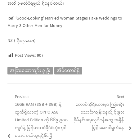
အထိ ချမှတ်ခံရဖွယ် ရှိနေပါတယ်။
Ref: ‘Good-Looking’ Married Woman Stages Fake Weddings to
Marry 3 Other Men for Money
NZ ( ရိုးရာလေး)
Post Views:
907
အခြားယောကျာ်း ၃ ဦး
အိမ်ထောင်ရှိ
Post
Previous
Next
Previous
Next
16GB RAM (8GB + 8GB) နဲ့
တောင်ကိုရီးယားမှာ ကြမ်းပိုး
navigation
post:
post:
ထွက်ရှိလာတဲ့ OPPO A58
သောင်းကျန်းနေလို့ ပိုးမွှား
Limited Edition ကို ၆၆၉,၉၀၀
နှိမ်နင်းရေးလုပ်ငန်းတွေ အရှိန်
ကျပ်နဲ့ မြန်မာတစ်နိုင်ငံလုံးတွင်
မြှင့် ဆောင်ရွက်နေ
စတင် ဝယ်ယူရရှိနိုင်ပြီ