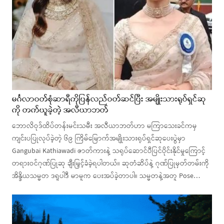
မင်္ဂလာဝတ်စုံဆာရီကိုပြန်လည်ဝတ်ဆင်ပြီး အမျိုးသားရုပ်ရှင်ဆု
ကို တက်ယူခဲ့တဲ့ အလီယာဘတ်
ဘောလိဝုဒ်ထိပ်တန်းမင်းသမီး အလီယာဘတ်ဟာ မကြာသေးခင်ကမှ
ကျင်းပပြုလုပ်ခဲ့တဲ့ ၆၉ ကြိမ်မြောက်အမျိုးသားရုပ်ရှင်ဆုပေးပွဲမှာ
Gangubai Kathiawadi ဇာတ်ကားနဲ့ သရုပ်ဆောင်ပီပြင်ပိုင်းနိုင်မှုကြောင့်
တရားဝင်ဂုဏ်ပြုဆု ချီးမြှင့်ခံခဲ့ရပါတယ်။ ဆုတံဆိပ်နဲ့ ဂုဏ်ပြုမှတ်တမ်းကို
အိန္ဒိယသမ္မတ ဒရူပါဒီ မာမူက ပေးအပ်ခဲ့တာပါ။ သမ္မတနဲ့အတူ Pose…