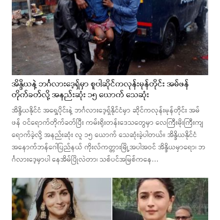
အိန္ဒိယနဲ့ ဘင်္ဂလားဒေ့ရှ်မှာ စူပါဆိုင်ကလုန်းမုန်တိုင်း အမ်ဖန်
တိုက်ခတ်လို့ အနည်းဆုံး ၁၅ ယောက် သေဆုံး
အိန္ဒိယနိုင်ငံ အရှေ့ပိုင်းနဲ့ ဘင်္ဂလားဒေ့ရှ်နိုင်ငံမှာ ဆိုင်ကလုန်းမုန်တိုင်း အမ်
ဖန် ဝင်ရောက်တိုက်ခတ်ပြီး ကမ်းရိုးတန်းဒေသတွေမှာ လေကြီးမိုးကြီးကျ
ရောက်ခဲ့လို့ အနည်းဆုံး လူ ၁၅ ယောက် သေဆုံးခဲ့ပါတယ်။ အိန္ဒိယနိုင်ငံ
အနောက်ဘန်ဂေါပြည်နယ် ကိုးလ်ကတ္တားမြို့အပါအဝင် အိန္ဒိယမှာရော၊ ဘ
င်္ဂလားဒေ့မှာပါ နေအိမ်ပြိုလဲတာ၊ သစ်ပင်အမြစ်ကနေ…