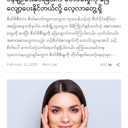
လျော့ပေးနိုင်တယ်လို့ လေ့လာတွေ့ရှိ
စိတ်ဖိစီးတာ၊ စိတ်ဓာတ်ကျတာတွေက ကုသပစ်သင့်တဲ့ စိတ်ပိုင်းဆိုင်ရာ
အခြေအနေတစ်ခုပါပဲ။ တစ်ချို့လူတွေက မိမိကြိုက်နှစ်သက်တဲ့ အစားအစာ
တွေကို စားပြီး စိတ်ဖိစီးမှုကို ဖြေဖျောက်တတ်ကြပါတယ်။ ဟုတ်ပါတယ်။
အစားအစာတွေကလည်း သင့်စိတ်ခံစားချက်ကို ကောင်းသွားအောင် သင့်
စိတ်ပေါ် ကောင်းတဲ့သက်ရောက်မှုရှိပါတယ်။ မကြာသေးခင်ကမှ
သုတေသနပညာရှင်တွေက စိတ်ဖိစီးမှုကို တိုက်ဖျက်ပေးတဲ့နေရာမှာ…
Author
Shar
February 11, 2020
Wun Lae
4097
this
post