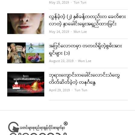
Author
May 15, 2019
Tun Tun
လွန်ခဲ့တဲ့ (၂) နှစ်ခန့်ကတည်းက ခေတ်စား
လာတဲ့ နှာခေါင်းမွေးအရှည်ထားခြင်း
Author
May 14, 2019
Wun Lae
အပြင်လောကမှာ တကယ်ရှိတဲ့စွမ်းအား
ရှင်များ (၁)
Author
August 23, 2019
Wun Lae
ဘုရားကျောင်းကခေါင်းလောင်းသံတွေ
တိတ်ဆိတ်ခဲ့တဲ့ တနင်္ဂနွေ
Author
April 29, 2019
Tun Tun