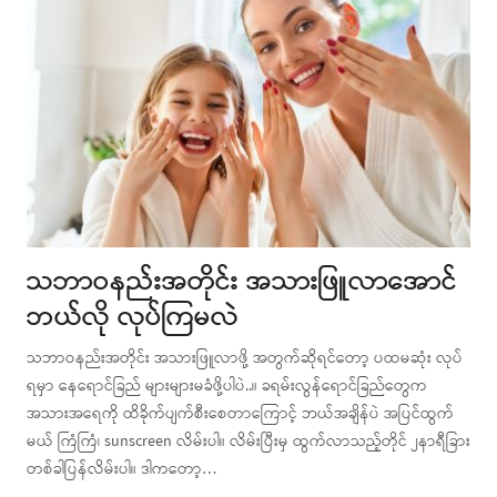
သဘာဝနည်းအတိုင်း အသားဖြူလာအောင်
ဘယ်လို လုပ်ကြမလဲ
သဘာဝနည်းအတိုင်း အသားဖြူလာဖို့ အတွက်ဆိုရင်တော့ ပထမဆုံး လုပ်
ရမှာ နေရောင်ခြည် များများမခံဖို့ပါပဲ..။ ခရမ်းလွန်ရောင်ခြည်တွေက
အသားအရေကို ထိခိုက်ပျက်စီးစေတာကြောင့် ဘယ်အချိန်ပဲ အပြင်ထွက်
မယ် ကြံကြံ၊ sunscreen လိမ်းပါ။ လိမ်းပြီးမှ ထွက်လာသည့်တိုင် ၂နာရီခြား
တစ်ခါပြန်လိမ်းပါ။ ဒါကတော့…