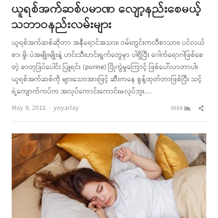
ယူရစ်အက်ဆစ်ပမာဏ လျော့နည်းစေမယ့်
သဘာဝနည်းလမ်းများ
ယူရစ်အက်ဆစ်ဆိုတာ အနီရောင်အသား၊ ဝမ်းတွင်းကလီစာသား၊ ပင်လယ်
စာ၊ မှို၊ ပဲအမျိုးမျိုးနဲ့ ဟင်းသီးဟင်းရွက်တွေမှာ ပါရှိပြီး ဂေါက်ရောဂါဖြစ်စေ
တဲ့ ဓာတုဒြပ်ပေါင်း ပြူရင်း (purine) ပြိုကွဲမှုကြောင့် ဖြစ်ပေါ်လာတာပါ။
ယူရစ်အက်ဆစ်ကို များသောအားဖြင့် ဆီးကနေ စွန့်ထုတ်တာဖြစ်ပြီး သင့်
ရဲ့ကျောက်ကပ်က အလုပ်ကောင်းကောင်းမလုပ်ဘူး…
Author
Shar
May 9, 2018
yoyarlay
6654
this
post