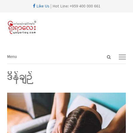
Like Us
| Hot Line: +959 400 000 661
Open
Menu
Menu
search
panel
ဒိန်ချဉ်