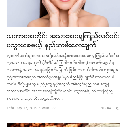
သဘာဝအတိုင်း အသားအရေကြည်လင်ဝင်း
ပသွားစေမယ့် နည်းလမ်းလေးချက်
လူတော်တော်များများက နုပျိုလန်းဆန်းတဲ့အသားအရေနဲ့ ကြည်လင်ဝင်းပ
တဲ့အသားအရေတွေကို ပိုင်ဆိုင်ချင်ကြပါတယ်။ ဒါပေမဲ့ အသက်အရွယ်ရ
လာတာနဲ့ အသားအရေမွဲခြောက်ခြောက် ဖြစ်လာတတ်ပါတယ်။ လူအများ
စုရဲ့အသားအရေက အသက်၃၀အရွယ်မှာ မဲညစ်ပြီး ပျက်စီးလာတတ်ပါ
တယ်။ ဒီလိုမျိုးတွေ မကြုံတွေ့ရဖို့အတွက် အိမ်တွင်းနည်းလမ်းတွေနဲ့
သဘာဝအတိုင်း အသားအရေကြည်လင်ဝင်းပသွားစေဖို့ ကြိုးစားကြည့်
ရအောင်… သခွားသီး သခွားသီးမှာ…
Author
Shar
February 15, 2019
Wun Lae
5913
this
post