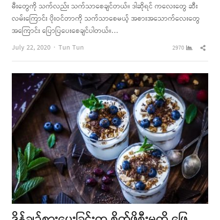
မီးတွေကို သက်လည်း သက်သာစေချင်တယ်။ ဒါဆိုရင် ကလေးတွေ ဆီး
လမ်းကြောင်း ပိုးဝင်တာကို သက်သာစေမယ့် အစားအသောက်လေးတွေ
အကြောင်း ပြောပြပေးစေချင်ပါတယ်။…
Author
Shar
July 22, 2020
Tun Tun
2970
this
post
ဒိန်ချဉ်စားပေးခြင်းက စိတ်ဖိစီးမှုကို ဖြေ