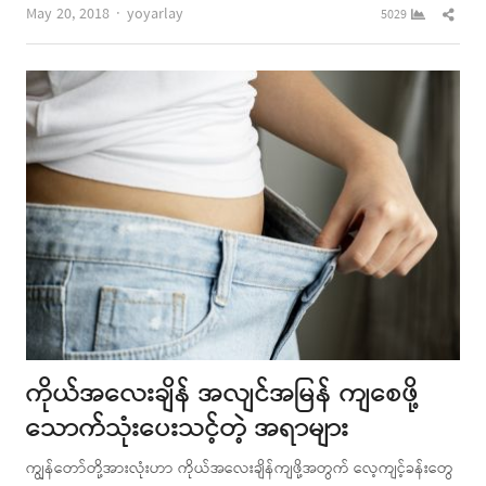
Author
Shar
May 20, 2018
yoyarlay
5029
this
post
ကိုယ်အလေးချိန် အလျင်အမြန် ကျစေဖို့
သောက်သုံးပေးသင့်တဲ့ အရာများ
ကျွန်တော်တို့အားလုံးဟာ ကိုယ်အလေးချိန်ကျဖို့အတွက် လေ့ကျင့်ခန်းတွေ