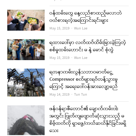
ဝန်ထမ်းတွေ နေ့လည်စာထည့်မလာဘဲ
ဝယ်စားရတဲ့အကြောင်းရင်းများ
Author
May 15, 2019
Wun Lae
ရထားပေါ်မှာ လက်ထပ်ထိမ်းမြားခဲ့ကြတဲ့
စစ်မှုထမ်းဟောင်း မ နဲ့ မောင် စုံတွဲ
Author
May 15, 2019
Wun Lae
ရတနာကမ်းလွန်သဘာဝဓာတ်ငွေ့
Compressor စက်များရပ်တန့်သွားမှု
ကြောင့် အရေးပေါ်ဝန်အားလျော့မည်
Author
May 14, 2019
Tun Tun
ဖန်ဂန်ရာဇီတောင်၏ ချောက်ကမ်းပါး
အတွင်း ပြုတ်ကျပျောက်ဆုံးသွားသည့် မ
စိမ့်ထက်ကို ရှာဖွေ/ကယ်ဆယ်နိုင်ခြင်းမရှိ
သေး