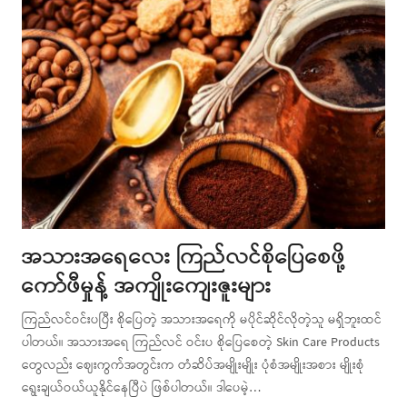
အသားအရေလေး ကြည်လင်စိုပြေစေဖို့
ကော်ဖီမှုန့် အကျိုးကျေးဇူးများ
ကြည်လင်ဝင်းပပြီး စိုပြေတဲ့ အသားအရေကို မပိုင်ဆိုင်လိုတဲ့သူ မရှိဘူးထင်
ပါတယ်။ အသားအရေ ကြည်လင် ဝင်းပ စိုပြေစေတဲ့ Skin Care Products
တွေလည်း ဈေးကွက်အတွင်းက တံဆိပ်အမျိုးမျိုး ပုံစံအမျိုးအစား မျိုးစုံ
ရွေးချယ်ဝယ်ယူနိုင်နေပြီပဲ ဖြစ်ပါတယ်။ ဒါပေမဲ့…