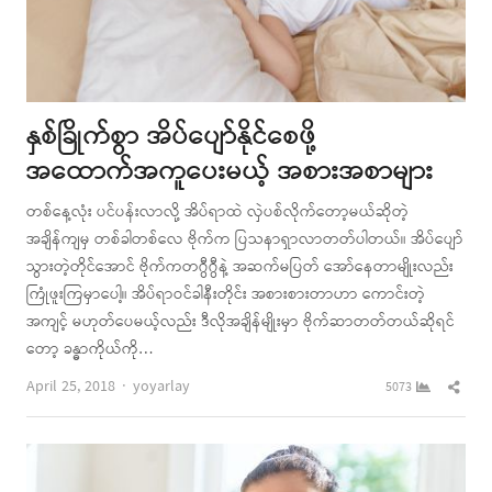
နှစ်ခြိုက်စွာ အိပ်ပျော်နိုင်စေဖို့
အထောက်အကူပေးမယ့် အစားအစာများ
တစ်နေ့လုံး ပင်ပန်းလာလို့ အိပ်ရာထဲ လှဲပစ်လိုက်တော့မယ်ဆိုတဲ့
အချိန်ကျမှ တစ်ခါတစ်လေ ဗိုက်က ပြသနာရှာလာတတ်ပါတယ်။ အိပ်ပျော်
သွားတဲ့တိုင်အောင် ဗိုက်ကတဂွီဂွီနဲ့ အဆက်မပြတ် အော်နေတာမျိုးလည်း
ကြုံဖူးကြမှာပေါ့။ အိပ်ရာဝင်ခါနီးတိုင်း အစားစားတာဟာ ကောင်းတဲ့
အကျင့် မဟုတ်ပေမယ့်လည်း ဒီလိုအချိန်မျိုးမှာ ဗိုက်ဆာတတ်တယ်ဆိုရင်
တော့ ခန္ဓာကိုယ်ကို…
Author
Shar
April 25, 2018
yoyarlay
5073
this
post