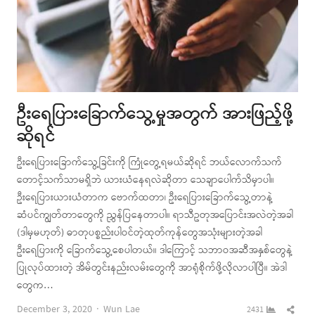
ဦးရေပြားခြောက်သွေ့မှုအတွက် အားဖြည့်ဖို့
ဆိုရင်
ဦးရေပြားခြောက်သွေ့ခြင်းကို ကြုံတွေ့ရမယ်ဆိုရင် ဘယ်လောက်သက်
တောင့်သက်သာမရှိဘဲ ယားယံနေရလဲဆိုတာ သေချာပေါက်သိမှာပါ။
ဦးရေပြားယားယံတာက ဗောက်ထတာ၊ ဦးရေပြားခြောက်သွေ့တာနဲ့
ဆံပင်ကျွတ်တာတွေကို ညွှန်ပြနေတာပါ။ ရာသီဥတုအပြောင်းအလဲတဲ့အခါ
(ဒါမှမဟုတ်) ဓာတုပစ္စည်းပါဝင်တဲ့ထုတ်ကုန်တွေအသုံးများတဲ့အခါ
ဦးရေပြားကို ခြောက်သွေ့စေပါတယ်။ ဒါကြောင့် သဘာဝအဆီအနှစ်တွေနဲ့
ပြုလုပ်ထားတဲ့ အိမ်တွင်းနည်းလမ်းတွေကို အာရုံစိုက်ဖို့လိုလာပါပြီ။ အဲဒါ
တွေက…
Author
Shar
December 3, 2020
Wun Lae
2431