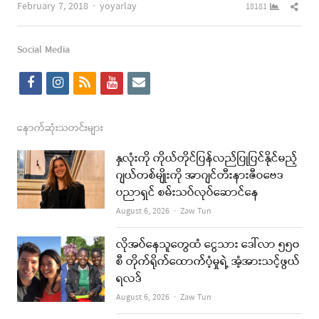
Author
Shar
February 7, 2018
yoyarlay
18181
this
post
Social Media
f
i
r
y
e
a
n
s
o
m
c
s
s
u
a
နောက်ဆုံးသတင်းများ
e
t
t
i
နှလုံးကို ကိုယ်တိုင်ပြန်လည်ပြုပြင်နိုင်မည့်
b
a
u
l
ဂျယ်တစ်မျိုးကို အာဂျင်တီးနားဇီဝဗေဒ
ပညာရှင် စမ်းသပ်လုပ်ဆောင်နေ
o
g
b
Author
August 6, 2026
Zaw Tun
o
r
e
k
a
လိုအပ်နေသူတွေထံ ငွေသား ဒေါ်လာ ၅၅၀
စီ တိုက်ရိုက်ထောက်ပံ့မှုရဲ့ အံ့အားသင့်ဖွယ်
m
ရလဒ်
Author
August 6, 2026
Zaw Tun