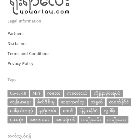
Legal Information
Partners
Disclaimer
Terms and Conditions
Privacy Policy
Tags
Covid-19
MPT
ကလေး
ကလေးငယ်
ကိုရိုနာဗိုင်းရပ်စ်
ကျန်းမာရေး
စိတ်ဖိစီးမှု
ဆရာကင်္ကသူ
တရုတ်
တရုတ်နိုင်ငံ
ဒေါ်နယ်ထရမ့်
နည်းလမ်း
ဗေဒင်
မြန်မာနိုင်ငံ
လှူဒါန်း
သေဆုံး
အစားအစာ
အမေရိကန်
အမျိုးသမီး
အမျိုးသား
ဆက်သွယ်ရန်