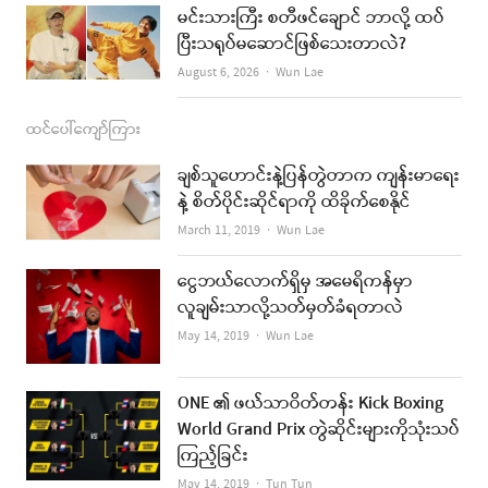
မင်းသားကြီး စတီဖင်ချောင် ဘာလို့ ထပ်
ပြီးသရုပ်မဆောင်ဖြစ်သေးတာလဲ?
Author
August 6, 2026
Wun Lae
ထင်ပေါ်ကျော်ကြား
ချစ်သူဟောင်းနဲ့ပြန်တွဲတာက ကျန်းမာရေး
နဲ့ စိတ်ပိုင်းဆိုင်ရာကို ထိခိုက်စေနိုင်
Author
March 11, 2019
Wun Lae
ငွေဘယ်လောက်ရှိမှ အမေရိကန်မှာ
လူချမ်းသာလို့သတ်မှတ်ခံရတာလဲ
Author
May 14, 2019
Wun Lae
ONE ၏ ဖယ်သာဝိတ်တန်း Kick Boxing
World Grand Prix တွဲဆိုင်းများကိုသုံးသပ်
ကြည့်ခြင်း
Author
May 14, 2019
Tun Tun