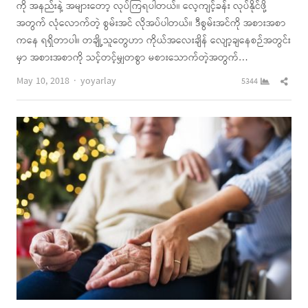
ကို အနည်းနဲ့ အများတော့ လုပ်ကြရပါတယ်။ လေ့ကျင့်ခန်း လုပ်နိုင်ဖို့
အတွက် လုံလောက်တဲ့ စွမ်းအင် လိုအပ်ပါတယ်။ ဒီစွမ်းအင်ကို အစားအစာ
ကနေ ရရှိတာပါ။ တချို့သူတွေဟာ ကိုယ်အလေးချိန် လျော့ချနေစဉ်အတွင်း
မှာ အစားအစာကို သင့်တင့်မျှတစွာ မစားသောက်တဲ့အတွက်…
Author
Shar
May 10, 2018
yoyarlay
5344
this
post