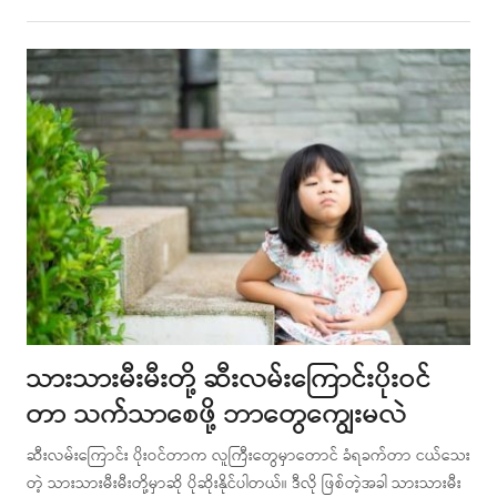
this
post
သားသားမီးမီးတို့ ဆီးလမ်းကြောင်းပိုးဝင်
တာ သက်သာစေဖို့ ဘာတွေကျွေးမလဲ
ဆီးလမ်းကြောင်း ပိုးဝင်တာက လူကြီးတွေမှာတောင် ခံရခက်တာ ငယ်သေး
တဲ့ သားသားမီးမီးတို့မှာဆို ပိုဆိုးနိုင်ပါတယ်။ ဒီလို ဖြစ်တဲ့အခါ သားသားမီး