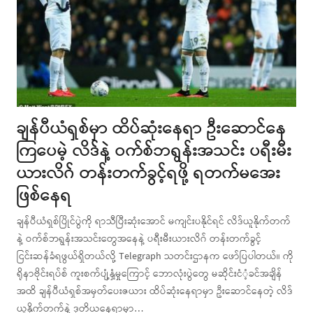
ချန်ပီယံရှစ်မှာ ထိပ်ဆုံးနေရာ ဦးဆောင်နေ
ကြပေမဲ့ လိဒ်နဲ့ ဝက်စ်ဘရွန်းအသင်း ပရီးမီး
ယားလိဂ် တန်းတက်ခွင့်ရဖို့ ရတက်မအေး
ဖြစ်နေရ
ချန်ပီယံရှစ်ပြိုင်ပွဲကို ရာသီပြီးဆုံးအောင် မကျင်းပနိုင်ရင် လိဒ်ယူနိုက်တက်
နဲ့ ဝက်စ်ဘရွန်းအသင်းတွေအနေနဲ့ ပရီးမီးယားလိဂ် တန်းတက်ခွင့်
ငြင်းဆန်ခံရဖွယ်ရှိတယ်လို့ Telegraph သတင်းဌာနက ဖော်ပြပါတယ်။ ကို
ရိုနာဗိုင်းရပ်စ် ကူးစက်ပျံ့နှံ့မှုကြောင့် ဘောလုံးပွဲတွေ မဆိုင်းငံံ့ခင်အချိန်
အထိ ချန်ပီယံရှစ်အမှတ်ပေးဇယား ထိပ်ဆုံးနေရာမှာ ဦးဆောင်နေတဲ့ လိဒ်
ယူနိုက်တက်နဲ့ ဒုတိယနေရာမှာ…