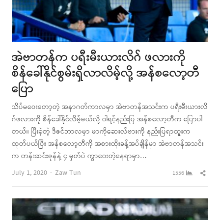
အဲဗာတန်က ပရီးမီးယားလိဂ် ဖလားကို
စိန်ခေါ်နိုင်စွမ်းရှိလာလိမ့်လို့ အန်စလော့တီ
ပြော
သိပ်မဝေးတော့တဲ့ အနာဂတ်ကာလမှာ အဲဗာတန်အသင်းက ပရီးမီးယားလိ
ဂ်ဖလားကို စိန်ခေါ်နိုင်လိမ့်မယ်လို့ ဝါရင့်နည်းပြ အန်စလော့တီက ပြောပါ
တယ်။ ပြီးခဲ့တဲ့ ဒီဇင်ဘာလမှာ မာကိုဆေးလ်ဗားကို နည်းပြရာထူးက
ထုတ်ပယ်ပြီး အန်စလော့တီကို အစားထိုးခန့်အပ်ချိန်မှာ အဲဗာတန်အသင်း
က တန်းဆင်းဇုန်နဲ့ ၄ မှတ်ပဲ ကွာဝေးတဲ့နေရာမှာ…
Author
Shar
July 1, 2020
Zaw Tun
1556
this
post