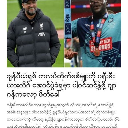
ချန်ပီယံရှစ် ကလပ်တိုက်စစ်မှူးကို ပရီးမီး
ယားလိဂ် အောင်ပွဲခံရမှာ ပါဝင်ဆင်နွှဲဖို့ ဂျာ
ဂန်ကလော့ ဖိတ်ခေါ်
ပရီးမီးယားလိဂ်ဖလား ဆွတ်ခူးမှုအတွက် လီဗာပူးအသင်းရဲ့ အောင်ပွဲခံ
အခမ်းအနားမှာ ပါဝင်ဆင်နွှဲဖို့ ချန်ပီယံရှစ်ကလပ်အသင်းရဲ့ တိုက်စစ်မှူး
တစ်ယောက်ကို လီဗာပူးနည်းပြ ဂျာဂန်ကလော့က ဖိတ်ခေါ်ခဲ့ပါတယ်။ ဝိုင်
ကွန်ဘီဝမ်းဒါးအသင်းရဲ့ တိုက်စစ်မှူး အကင်ဖန်ဝါဟာ လီဗာပူးအသင်းကို