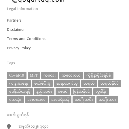
Legal Information
Partners
Disclaimer
Terms and Conditions
Privacy Policy
Tags
Covid-19
MPT
ကလေး
ကလေးငယ်
ကိုရိုနာဗိုင်းရပ်စ်
ကျန်းမာရေး
စိတ်ဖိစီးမှု
ဆရာကင်္ကသူ
တရုတ်
တရုတ်နိုင်ငံ
ဒေါ်နယ်ထရမ့်
နည်းလမ်း
ဗေဒင်
မြန်မာနိုင်ငံ
လှူဒါန်း
သေဆုံး
အစားအစာ
အမေရိကန်
အမျိုးသမီး
အမျိုးသား
ဆက်သွယ်ရန်
အမှတ်(၁၃၂)၊ ၇လွှာ၊