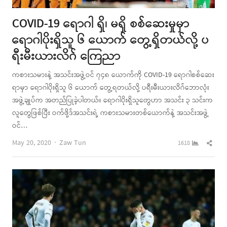
COVID-19 ရောဂါ ရှိ၊ မရှိ စစ်ဆေးမှုမှာ
ရောဂါပိုးရှိသူ ၆ ယောက် တွေ့ရှိတယ်လို့ ပ
ရီးမီးယားလိဂ် ကြေညာ
ကစားသမားနဲ့ အသင်းအဖွဲ့ဝင် ၇၄၈ ယောက်ကို COVID-19 ရောဂါစစ်ဆေး
ရာမှာ ရောဂါပိုးရှိသူ ၆ ယောက် တွေ့ရတယ်လို့ ပရီးမီးယားလိဂ်ဘောလုံး
အဖွဲ့ချုပ်က အတည်ပြုခဲ့ပါတယ်။ ရောဂါပိုးရှိသူတွေဟာ အသင်း ၃ သင်းက
လူတွေဖြစ်ပြီး ဝက်ဖို့ဒ်အသင်းရဲ့ ကစားသမားတစ်ယောက်နဲ့ အသင်းအဖွဲ့
ဝင်…
Author
Shar
May 20, 2020
Zaw Tun
1618
this
post