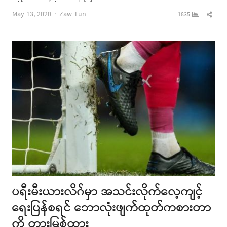
Author
Shar
May 13, 2020
Zaw Tun
1835
this
post
ပရီးမီးယားလိဂ်မှာ အသင်းလိုက်လေ့ကျင့်
ရေးပြန်စရင် ဘောလုံးဖျက်ထုတ်ကစားတာ
ကို တားမြစ်ထား