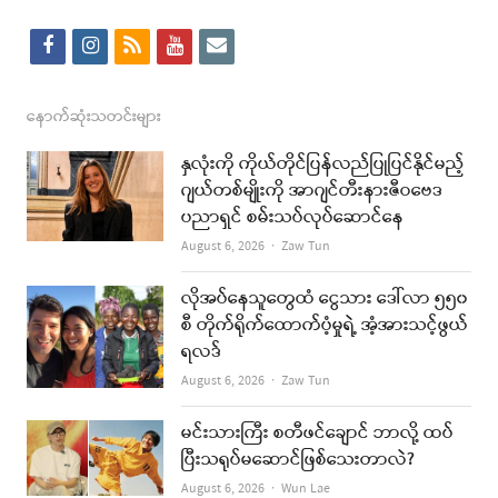
f
i
r
y
e
a
n
s
o
m
c
s
s
u
a
နောက်ဆုံးသတင်းများ
e
t
t
i
နှလုံးကို ကိုယ်တိုင်ပြန်လည်ပြုပြင်နိုင်မည့်
b
a
u
l
ဂျယ်တစ်မျိုးကို အာဂျင်တီးနားဇီဝဗေဒ
ပညာရှင် စမ်းသပ်လုပ်ဆောင်နေ
o
g
b
Author
August 6, 2026
Zaw Tun
o
r
e
k
a
လိုအပ်နေသူတွေထံ ငွေသား ဒေါ်လာ ၅၅၀
စီ တိုက်ရိုက်ထောက်ပံ့မှုရဲ့ အံ့အားသင့်ဖွယ်
m
ရလဒ်
Author
August 6, 2026
Zaw Tun
မင်းသားကြီး စတီဖင်ချောင် ဘာလို့ ထပ်
ပြီးသရုပ်မဆောင်ဖြစ်သေးတာလဲ?
Author
August 6, 2026
Wun Lae