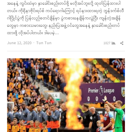
အနေနဲ့ ကွင်းထဲမှာ နှာခေါင်းစည်းတပ်ဖို့ မလိုအပ်ဘူးလို့ ထုတ်ပြန်ထားပါ
တယ်။ ကိုရိုနာဗိုင်းရပ်စ် ကပ်ရောဂါကြောင့် ရပ်နားထားရတဲ့ ဘွန်ဒက်စ်လီ
ဂါပြိုင်ပွဲကို ပြန်လည်စတင်ချိန်မှာ ပွဲကစားနေချိန်ကလွဲပြီး ကျန်တဲ့အချိန်
တွေမှာ ကစားသမားတွေ၊ နည်းပြအဖွဲ့ဝင်တွေအနေနဲ့ နှာခေါင်းစည်းတပ်
ထားဖို့ လိုအပ်ပါတယ်။ ဒါပေမဲ့…
Author
Shar
June 12, 2020
Tun Tun
1827
this
post