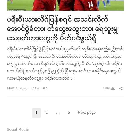
ပရီးမီးယားလိဂ်ပြန်စရင် အသင်းလိုက်
အောင်ပွဲခံတာ၊ တံထွေးထွေးတာ၊ ရေဘူးမျှ
သောက်တာတွေကို ပိတ်ပင်ဖွယ်ရှိ
ပရီးမီးယားလိဂ်ပြိုင်ပွဲ ပြန်စတဲ့အခါ ချမှတ်မယ့် ကျန်းမာရေးစည်းမျဉ်းသစ်
တွေအရ ဂိုးသွင်းပြီး အသင်းလိုက်အောင်ပွဲခံတာ၊ တံထွေးထွေးတာ၊ ရေဘူး
တွေ မျှသောက်တာ၊ တီရှပ် လဲလှယ်တာတွေကို ပိတ်ပင်သွားမှာပါ။ ပရီးမီး
ယားလိဂ်ရဲ့ လက်ကျန်ပွဲစဉ် ၉၂ ပွဲကို ပြီးဆုံးအောင် ကစားနိုင်ရေးအတွက်
လာမယ့်တနင်္လာနေ့မှာ ပရီးမီးယားလိဂ်…
Author
Shar
May 7, 2020
Zaw Tun
1789
this
post
Posts
1
2
…
5
Next page
Page
Page
Page
pagination
Social Media