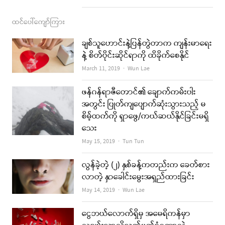
ထင်ပေါ်ကျော်ကြား
ချစ်သူဟောင်းနဲ့ပြန်တွဲတာက ကျန်းမာရေး
နဲ့ စိတ်ပိုင်းဆိုင်ရာကို ထိခိုက်စေနိုင်
Author
March 11, 2019
Wun Lae
ဖန်ဂန်ရာဇီတောင်၏ ချောက်ကမ်းပါး
အတွင်း ပြုတ်ကျပျောက်ဆုံးသွားသည့် မ
စိမ့်ထက်ကို ရှာဖွေ/ကယ်ဆယ်နိုင်ခြင်းမရှိ
သေး
Author
May 15, 2019
Tun Tun
လွန်ခဲ့တဲ့ (၂) နှစ်ခန့်ကတည်းက ခေတ်စား
လာတဲ့ နှာခေါင်းမွေးအရှည်ထားခြင်း
Author
May 14, 2019
Wun Lae
ငွေဘယ်လောက်ရှိမှ အမေရိကန်မှာ