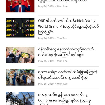
လူချမ်းသာလို့သတ်မှတ်ခံရတာလဲ
Author
May 14, 2019
Wun Lae
ONE ၏ ဖယ်သာဝိတ်တန်း Kick Boxing
World Grand Prix တွဲဆိုင်းများကိုသုံးသပ်
ကြည့်ခြင်း
Author
May 14, 2019
Tun Tun
ဝန်ထမ်းတွေ နေ့လည်စာထည့်မလာဘဲ
ဝယ်စားရတဲ့အကြောင်းရင်းများ
Author
May 15, 2019
Wun Lae
ရထားပေါ်မှာ လက်ထပ်ထိမ်းမြားခဲ့ကြတဲ့
စစ်မှုထမ်းဟောင်း မ နဲ့ မောင် စုံတွဲ
Author
May 15, 2019
Wun Lae
ရတနာကမ်းလွန်သဘာဝဓာတ်ငွေ့
Compressor စက်များရပ်တန့်သွားမှု