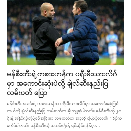
မန်စီးတီးရဲ့ကစားဟန်က ပရီးမီးယားလိဂ်
မှာ အကောင်းဆုံးပဲလို့ ချဲလ်ဆီးနည်းပြ
လမ်းပတ် ပြော
မန်စီးတီးအသင်းရဲ့ ကစားဟန်က ပရီးမီးယားလိဂ်မှာ အကောင်းဆုံးဖြစ်
တယ်လို့ ချဲလ်ဆီးနည်းပြ လမ်းပတ်က ချီးကျူးခဲ့ပါတယ်။ မန်စီးတီးကို ၂-၁
ဂိုးနဲ့ အနိုင်ရခဲ့တဲ့ပွဲစဉ်အပြီးမှာ လမ်းပတ်က အခုလို ပြောခဲ့တာပါ။ ” ဒီပွဲက
ခက်ခဲပါတယ်။ မန်စီးတီးလို အသင်းမျိုးနဲ့ ရင်ဆိုင်ရချိန်မှာ…