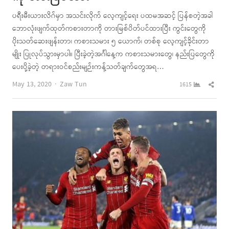
ပရီးမီးယားလိဂ်မှာ အသင်းလိုက် လေ့ကျင့်ရေး ပထမအဆင့် ပြန်စတဲ့အခါ
ဘောလုံးဖျက်ထုတ်ကစားတာကို တားမြစ်ပိတ်ပင်ထားပြီး ကွင်းတွေကို
ပိုးသတ်ဆေးဖျန်းတာ၊ ကစားသမား ၅ ယောက်၊ တစ်စု လေ့ကျင့်ခိုင်းတာ
မျိုး ပြုလုပ်သွားမှာပါ။ ပြီးခဲ့တဲ့အင်္ဂါနေ့က ကစားသမားတွေ၊ နည်းပြတွေကို
ပေးပို့ခဲ့တဲ့ တရားဝင်စည်းမျဉ်းကန့်သတ်ချက်တွေအရ…
Author
Shar
May 13, 2020
Zaw Tun
1615
this
post