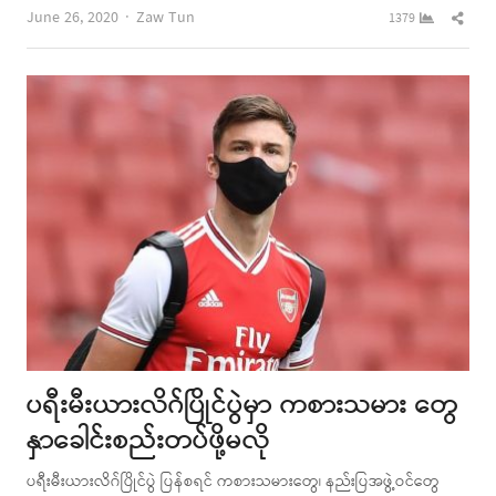
Author
Shar
June 26, 2020
Zaw Tun
1379
this
post
ပရီးမီးယားလိဂ်ပြိုင်ပွဲမှာ ကစားသမား တွေ
နှာခေါင်းစည်းတပ်ဖို့မလို
ပရီးမီးယားလိဂ်ပြိုင်ပွဲ ပြန်စရင် ကစားသမားတွေ၊ နည်းပြအဖွဲ့ဝင်တွေ