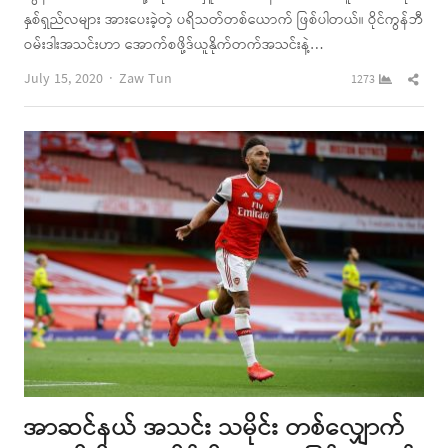
နှစ်ရှည်လများ အားပေးခဲ့တဲ့ ပရိသတ်တစ်ယောက် ဖြစ်ပါတယ်။ ဝိုင်ကွန်ဘီ
ဝမ်းဒါးအသင်းဟာ အောက်စဖို့ဒ်ယူနိုက်တက်အသင်းနဲ့…
Author
Shar
July 15, 2020
Zaw Tun
1273
this
post
အာဆင်နယ် အသင်း သမိုင်း တစ်လျှောက်