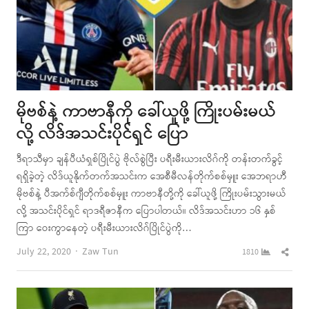
မိုဗစ်နဲ့ ကာဗာနီကို ခေါ်ယူဖို့ ကြိုးပမ်းမယ်
လို့ လိဒ်အသင်းပိုင်ရှင် ပြော
ဒီရာသီမှာ ချန်ပီယံရှစ်ပြိုင်ပွဲ ဗိုလ်စွဲပြီး ပရီးမီးယားလိဂ်ကို တန်းတက်ခွင့်
ရရှိခဲ့တဲ့ လိဒ်ယူနိုက်တက်အသင်းက အေစီမီလန်တိုက်စစ်မှူး အေဘရာဟီ
မိုဗစ်နဲ့ ပီအက်စ်ဂျီတိုက်စစ်မှူး ကာဗာနီတို့ကို ခေါ်ယူဖို့ ကြိုးပမ်းသွားမယ်
လို့ အသင်းပိုင်ရှင် ရာဒရီဇာနီက ပြောပါတယ်။ လိဒ်အသင်းဟာ ၁၆ နှစ်
ကြာ ဝေးကွာနေတဲ့ ပရီးမီးယားလိဂ်ပြိုင်ပွဲကို…
Author
Shar
July 22, 2020
Zaw Tun
1810
this
post