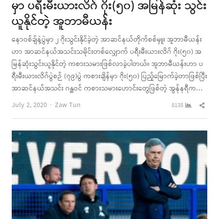
မှာ ပရီးမီးယားလိဂ် ဂိုး(၅၀) အမြန်ဆုံး သွင်း
ယူနိုင်တဲ့ အူဘာမီယန်း
နောဝစ်ချ်နဲ့ပွဲမှာ ၂ ဂိုးသွင်းနိုင်ခဲ့တဲ့ အာဆင်နယ်တိုက်စစ်မှူး အူဘာမီယန်း
ဟာ အာဆင်နယ်အသင်းသမိုင်းတစ်လျှောက် ပရီးမီးယားလိဂ် ဂိုး(၅၀) အ
မြန်ဆုံးသွင်းယူနိုင်တဲ့ ကစားသမားဖြစ်လာခဲ့ပါတယ်။ အူဘာမီယန်းဟာ ပ
ရီးမီးယားလိဂ်ပွဲစဉ် (၇၉)ပွဲ ကစားချိန်မှာ ဂိုး(၅၀) ပြည့်မြောက်ခဲ့တာဖြစ်ပြီး
အာဆင်နယ်အသင်း ဂန္ထဝင် ကစားသမားဟောင်းတွေဖြစ်တဲ့ အွန်နရီက…
Author
Shar
July 2, 2020
Zaw Tun
8135
this
post