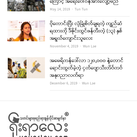
ကြောင့် အရေးပေါ်ဝန်အားလျော့မည်
Author
May 14, 2019
Tun Tun
ပိုကောင်းပြီး လုံခြုံစိတ်ချရတဲ့ ကျည်ဆံ
ရထားကို ဒီဇိုင်းထွင်ဖန်တီးတဲ့ (၁၃) နှစ်
အရွယ်ကျောင်းသူလေး
Author
November 4, 2019
Wun Lae
အမေရိကန်ဒေါ်လာ ၁၂၀,၀၀၀ နဲ့တောင်
ရောင်းထွက်ခဲ့တဲ့ ငှက်ပျောသီးတိပ်ကပ်
အနုပညာလက်ရာ
Author
December 6, 2019
Wun Lae