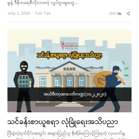
မှုနဲ့ ဒီမိုကရေစီလိုလားတဲ့ လှုပ်ရှားမှုတွေ…
Author
Shar
July 1, 2020
Tun Tun
2030
this
post
သင်ခန်းစာယူစရာ လုံခြုံရေးအသိပညာ
ပြီးခဲ့တဲ့ရက်ပိုင်းအတွင်း အများပြည်သူ စိုးရိမ်ကြောင့်ကြရတဲ့ လုယက်မှု