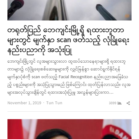
တရုတ်ပြည် ဘေကျင်းမြို့ရှိ ရထားဘူတာ
များတွင် မျက်နှာ scan ဖတ်သည့် လုံခြုံရေး
နည်းပညာကို အသုံးပြု
ဘေကျင်းမြို့တွင် လူအများသွားလာ ထူထပ်သောနေရာများရှိ ရထားဘူ
တာများ၌ လုံခြုံရေးစစ်ဆေးမှုများကို လျှင်မြန်စွာ ဆောင်ရွက်နိုင်ရန်
မျက်နှာပုံစံကို scan ဖတ်သည့် Facial Recognition နည်းပညာအခြေခံသ
ည့် ပစ္စည်းများကို အသုံပြုသွားမည် ဖြစ်ကြောင်း ထုတ်ပြန်လာသည်။ လူအ
များအလုပ်သွားချိန်တွင် ရထားအသုံးပြုမှု အလွန်များပြားကာ…
Author
Shar
November 1, 2019
Tun Tun
3899
this
post