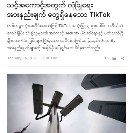
သင့်အကောင့်အတွက် လုံခြုံရေး
အားနည်းချက် တွေရှိနေသော TikTok
တစ်ကမ္ဘာလုံးအတိုင်းအတာဖြင့် TikTok အသုံးပြုသူ စုစုပေါင်း ၁ ဘီလီယံ
ကျော်ရှိပြီး သုံးစွဲသူများ၏ အကောင့် security ပိုင်းဆိုင်ရာနှင့် ပတ်သက်ပြီး
ချိုးဖောက်ခံရခြင်းများ ပြီးခဲ့သော လပိုင်းကဖြစ်ပေါ်ခဲ့သည်။ Security
အားနည်းချက်များကို အချိန်မှီ ဖြေရှင်းပေး နိုင်ခဲ့သော်လည်း…
Author
Shar
January 16, 2020
Tun Tun
3778
this
post