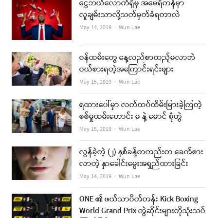
ငွေဘယ်လောက်ရှိမှ အမေရိကန်မှာ
လူချမ်းသာလို့သတ်မှတ်ခံရတာလဲ
Author
May 14, 2019
Wun Lae
ဝန်ထမ်းတွေ နေ့လည်စာထည့်မလာဘဲ
ဝယ်စားရတဲ့အကြောင်းရင်းများ
Author
May 15, 2019
Wun Lae
ရထားပေါ်မှာ လက်ထပ်ထိမ်းမြားခဲ့ကြတဲ့
စစ်မှုထမ်းဟောင်း မ နဲ့ မောင် စုံတွဲ
Author
May 15, 2019
Wun Lae
လွန်ခဲ့တဲ့ (၂) နှစ်ခန့်ကတည်းက ခေတ်စား
လာတဲ့ နှာခေါင်းမွေးအရှည်ထားခြင်း
Author
May 14, 2019
Wun Lae
ONE ၏ ဖယ်သာဝိတ်တန်း Kick Boxing
World Grand Prix တွဲဆိုင်းများကိုသုံးသပ်