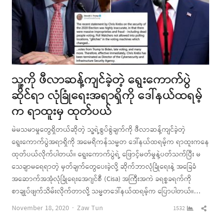
သူ့ကို ဖီလာဆန့်ကျင်ခဲ့တဲ့ ရွေးကောက်ပွဲ
ဆိုင်ရာ လုံခြုံရေးအရာရှိကို ဒေါ်နယ်ထရမ့်
က ရာထူးမှ ထုတ်ပယ်
မဲမသမာမှုတွေရှိတယ်ဆိုတဲ့ သူ့ရဲ့စွပ်စွဲချက်ကို ဖီလာဆန့်ကျင်ခဲ့တဲ့
ရွေးကောက်ပွဲအရာရှိကို အမေရိကန်သမ္မတ ဒေါ်နယ်ထရမ့်က ရာထူးကနေ
ထုတ်ပယ်လိုက်ပါတယ်။ ရွေးကောက်ပွဲရဲ့ ဖြောင့်မတ်မှုနဲ့ပတ်သက်ပြီး မ
သေချာမရေရာတဲ့ မှတ်ချက်တွေပေးခဲ့လို့ ဆိုက်ဘာလုံခြုံရေးနဲ့ အခြေခံ
အဆောက်အအုံလုံခြုံရေးအေဂျင်စီ (Cisa) အကြီးအကဲ ခရစ္စခရက်ကို
စာချုပ်ဖျက်သိမ်းလိုက်တာလို့ သမ္မတဒေါ်နယ်ထရမ့်က ပြောပါတယ်။…
Author
Shar
November 18, 2020
Zaw Tun
1532
this