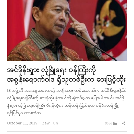
အင်ဒိုနီးရှား လုံခြုံရေး ဝန်ကြီးကို
အစွန်းရောက်ဝါဒ ရှိသူတစ်ဦးက ဓားဖြင့်ထိုး
IS အဖွဲ့ကို အားကျ အတုယူတဲ့ အမျိုးသား တစ်ယောက်က အင်ဒိုနီးရှားနိုင်ငံ
လုံခြုံရေးဝန်ကြီးကို ဓားနဲ့ထိုး ခဲ့တယ်လို့ ရဲတပ်ဖွဲ့က ပြောပါ တယ်။ အင်ဒို
နီးရှား လုံခြုံရေးဝန်ကြီး ဝီရန်တိုက ဘန်တန်းပြည်နယ် ပန်ဒီဂလန်မြို့
ရင်ပြင်မှာ ကားထဲက…
Author
Shar
October 11, 2019
Zaw Tun
3886
this