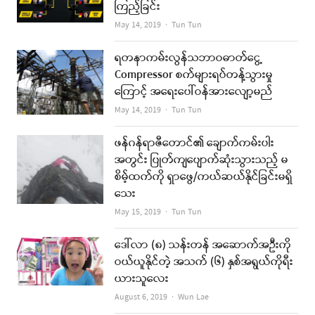
ကြည့်ခြင်း
Author
May 14, 2019
Tun Tun
ရတနာကမ်းလွန်သဘာဝဓာတ်ငွေ့
Compressor စက်များရပ်တန့်သွားမှု
ကြောင့် အရေးပေါ်ဝန်အားလျော့မည်
Author
May 14, 2019
Tun Tun
ဖန်ဂန်ရာဇီတောင်၏ ချောက်ကမ်းပါး
အတွင်း ပြုတ်ကျပျောက်ဆုံးသွားသည့် မ
စိမ့်ထက်ကို ရှာဖွေ/ကယ်ဆယ်နိုင်ခြင်းမရှိ
သေး
Author
May 15, 2019
Tun Tun
ဒေါ်လာ (၈) သန်းတန် အဆောက်အဦးကို
ဝယ်ယူနိုင်တဲ့ အသက် (၆) နှစ်အရွယ်ကိုရီး
ယားသူလေး
Author
August 6, 2019
Wun Lae