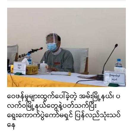
post
ဝေဖန်မှုများထွက်ပေါ်ခဲ့တဲ့ အမ်းမြို့နယ်၊ ပ
လက်ဝမြို့နယ်တွေနဲ့ပတ်သက်ပြီး
ရွေးကောက်ပွဲကော်မရှင် ပြန်လည်သုံးသပ်
နေ