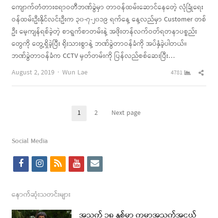
ကျောက်တံတားဧရာဝတီဘဏ်ခွဲမှာ တာဝန်ထမ်းဆောင်နေတေဲ့ လုံခြုံရေး
ဝန်ထမ်းဦးနိုင်လင်းဦးက ၃၀-၇-၂၀၁၉ ရက်နေ့ နေ့လည်မှာ Customer တစ်
ဦး မေ့ကျန်ရစ်ခဲ့တဲ့ စာရွက်စာတမ်းနဲ့ အဖိုးတန်လက်ဝတ်ရတနာပစ္စည်း
တွေကို တွေ့ရှိခဲ့ပြီး ရိုးသားစွာနဲ့ ဘဏ်ခွဲတာဝန်ခံကို အပ်နှံခဲ့ပါတယ်။
ဘဏ်ခွဲတာဝန်ခံက CCTV မှတ်တမ်းကို ပြန်လည်စစ်ဆေးပြီး…
Author
Shar
August 2, 2019
Wun Lae
4781
this
post
Posts
1
2
Next page
Page
Page
pagination
Social Media
f
i
r
y
e
a
n
s
o
m
c
s
s
u
a
နောက်ဆုံးသတင်းများ
e
t
t
i
အသက် ၁၈ နှစ်မှာ ကမ္ဘာ့အသက်အငယ်