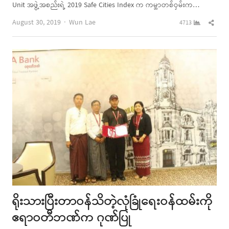
Unit အဖွဲ့အစည်းရဲ့ 2019 Safe Cities Index က ကမ္ဘာတစ်ဝှမ်းက…
Author
Shar
August 30, 2019
Wun Lae
4713
this
post
ရိုးသားပြီးတာဝန်သိတဲ့လုံခြုံရေးဝန်ထမ်းကို
ဧရာဝတီဘဏ်က ဂုဏ်ပြု