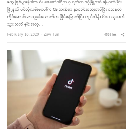
တွေ ဖြစ်ပွားခဲ့ပါတယ်။ ဖေဖော်ဝါရီလ ၇ ရက်က ဒဂုံမြို့သစ် မြောက်ပိုင်း
မြို့နယ် ပင်လုံလမ်းမပေါ်က CB ဘဏ်မှာ နှာခေါင်းစည်းတပ်ပြီး သေနတ်
ကိုင်ဆောင်လာသူနှစ်ယောက်က ခြိမ်းခြောက်ပြီး ကျပ်သိန်း ၆၀၀ လုယက်
သွားသလို မိုင်းအတု…
Author
Shar
February 10, 2020
Zaw Tun
4559
this
post