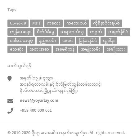
Tags
Covid-19
MPT
ကလေး
ကလေးငယ်
ကိုရိုနာဗိုင်းရပ်စ်
ကျန်းမာရေး
စိတ်ဖိစီးမှု
ဆရာကင်္ကသူ
တရုတ်
တရုတ်နိုင်ငံ
ဒေါ်နယ်ထရမ့်
နည်းလမ်း
ဗေဒင်
မြန်မာနိုင်ငံ
လှူဒါန်း
သေဆုံး
အစားအစာ
အမေရိကန်
အမျိုးသမီး
အမျိုးသား
ဆက်သွယ်ရန်
အမှတ်(၁၃၂)၊ ၇လွှာ၊
အနော်ရထာလမ်းနှင့် ဗိုလ်မြတ်ထွန်းလမ်းထောင့်၊
ဗိုလ်တထောင်မြို့နယ်၊ ရန်ကုန်မြို့။
news@yoyarlay.com
+959 400 000 661
© 2010-2020
ရိုးရာလေး
အင်တာနက်စာမျက်နှာ. All rights reserved.