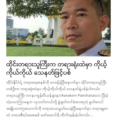
ထိုင်းတရားသူကြီးက တရားရုံးထဲမှာ ကိုယ့်
ကိုယ်ကိုယ် သေနတ်ဖြင့်ပစ်
ထိုင်းနိုင်ငံရဲ့ တရားရေးစနစ်ကို ဝေဖန်ခဲ့ပြီးနောက်မှာ ထိုင်းတရားသူကြီး
တစ်ဦးက တရားရုံးထဲမှာ ကိုယ့်ကိုယ်ကိုယ် သေနတ်နဲ့ပစ်ခဲ့ပါတယ်။
တရားသူကြီး ကာနာကွန်းပီယန်ချာနာ(Kanakorn Pianchana)ဟာ ပြီးခဲ့
တဲ့သောကြာနေ့က လူသတ်တယ်လို့ စွဲချက်တင်ခံထားရတဲ့ မွတ်စလင်
အမျိုးသား(၅)ယောက်ကို တရားသေလွှတ်ပေးခဲ့ပြီးနောက်မှာ တရားမျှတ
တဲ့ တရားစီရင်ရေးစနစ် ဖော်ဆောင်ဖို့ တိုက်တွန်းခဲ့ပါတယ်။…