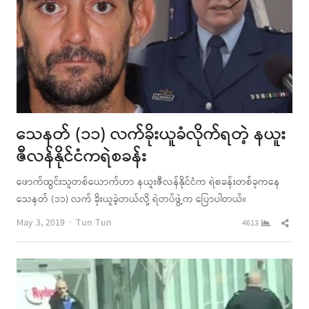
သေနတ် (၁၁) လက်ခိုးယူခံလိုက်ရတဲ့ နယူး
ဇီလန်နိုင်ငံကရဲစခန်း
ဖောက်ထွင်းသူတစ်ယောက်ဟာ နယူးဇီလန်နိုင်ငံက ရဲစခန်းတစ်ခုကနေ
သေနတ် (၁၁) လက် ခိုးယူခဲ့တယ်လို့ ရဲတပ်ဖွဲ့က ပြောပါတယ်။
Author
Shar
May 3, 2019
Tun Tun
4613
this
post