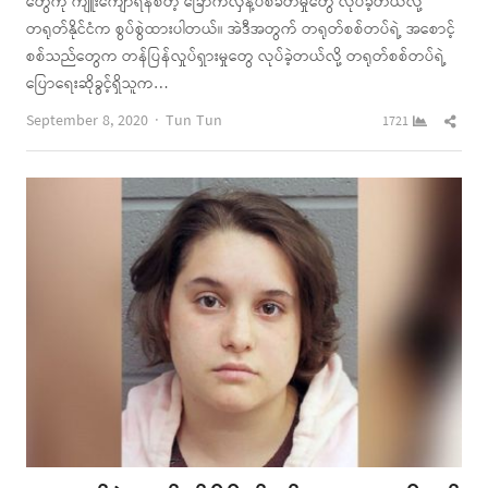
တွေကို ကျူးကျော်ရန်စတဲ့ ခြောက်လှန့်ပစ်ခတ်မှုတွေ လုပ်ခဲ့တယ်လို့
တရုတ်နိုင်ငံက စွပ်စွဲထားပါတယ်။ အဲဒီအတွက် တရုတ်စစ်တပ်ရဲ့ အစောင့်
စစ်သည်တွေက တန်ပြန်လှုပ်ရှားမှုတွေ လုပ်ခဲ့တယ်လို့ တရုတ်စစ်တပ်ရဲ့
ပြောရေးဆိုခွင့်ရှိသူက…
Author
Shar
September 8, 2020
Tun Tun
1721
this
post