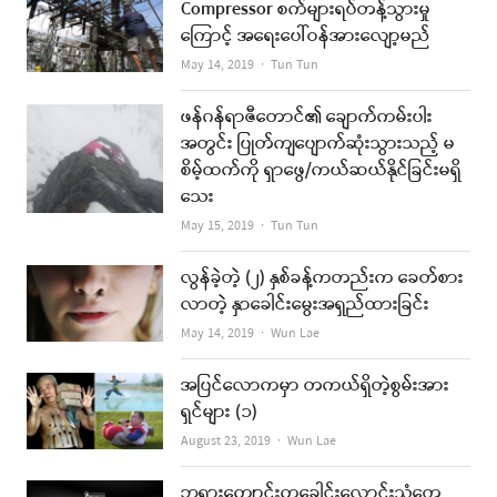
Compressor စက်များရပ်တန့်သွားမှု
ကြောင့် အရေးပေါ်ဝန်အားလျော့မည်
Author
May 14, 2019
Tun Tun
ဖန်ဂန်ရာဇီတောင်၏ ချောက်ကမ်းပါး
အတွင်း ပြုတ်ကျပျောက်ဆုံးသွားသည့် မ
စိမ့်ထက်ကို ရှာဖွေ/ကယ်ဆယ်နိုင်ခြင်းမရှိ
သေး
Author
May 15, 2019
Tun Tun
လွန်ခဲ့တဲ့ (၂) နှစ်ခန့်ကတည်းက ခေတ်စား
လာတဲ့ နှာခေါင်းမွေးအရှည်ထားခြင်း
Author
May 14, 2019
Wun Lae
အပြင်လောကမှာ တကယ်ရှိတဲ့စွမ်းအား
ရှင်များ (၁)
Author
August 23, 2019
Wun Lae
ဘုရားကျောင်းကခေါင်းလောင်းသံတွေ