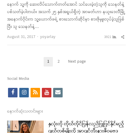
နောက် သူ့ကို ဆေးလိပ်သောက်တတ်အောင် သင်ပေးခဲ့တဲ့သူကို သေနတ်နဲ့
ပစ်သတ်ခဲ့ပါတယ်။ အသက် ၂၅ နှစ်အရွယ်ရှိတဲ့ အာမတ်ဟာ နယူးဒေလီမြို့
အနောက်ပိုင်းက သူ့ယောက်ဖရဲ့ စားသောက်ဆိုင်မှာ စားဖိုမှူးလုပ်ခဲ့သူဖြစ်
ပြီး သူ သေနတ်နဲ့…
Author
Shar
August 31, 2017
yoyarlay
3921
this
post
Posts
1
2
Next page
Page
Page
pagination
Social Media
f
i
r
y
e
a
n
s
o
m
c
s
s
u
a
နောက်ဆုံးသတင်းများ
e
t
t
i
နှလုံးကို ကိုယ်တိုင်ပြန်လည်ပြုပြင်နိုင်မည့်
b
a
u
l
ဂျယ်တစ်မျိုးကို အာဂျင်တီးနားဇီဝဗေဒ