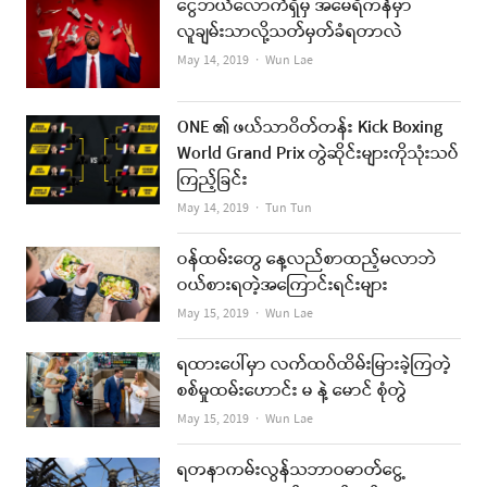
ငွေဘယ်လောက်ရှိမှ အမေရိကန်မှာ
လူချမ်းသာလို့သတ်မှတ်ခံရတာလဲ
Author
May 14, 2019
Wun Lae
ONE ၏ ဖယ်သာဝိတ်တန်း Kick Boxing
World Grand Prix တွဲဆိုင်းများကိုသုံးသပ်
ကြည့်ခြင်း
Author
May 14, 2019
Tun Tun
ဝန်ထမ်းတွေ နေ့လည်စာထည့်မလာဘဲ
ဝယ်စားရတဲ့အကြောင်းရင်းများ
Author
May 15, 2019
Wun Lae
ရထားပေါ်မှာ လက်ထပ်ထိမ်းမြားခဲ့ကြတဲ့
စစ်မှုထမ်းဟောင်း မ နဲ့ မောင် စုံတွဲ
Author
May 15, 2019
Wun Lae
ရတနာကမ်းလွန်သဘာဝဓာတ်ငွေ့