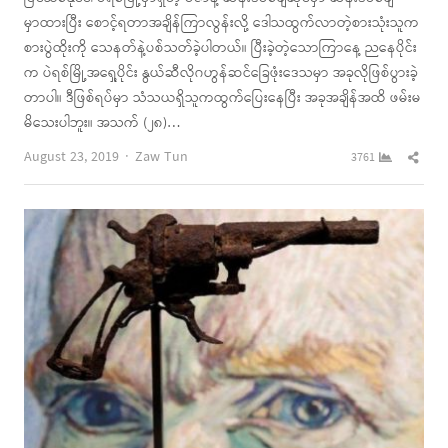
မှာထားပြီး စောင့်ရတာအချိန်ကြာလွန်းလို့ ဒေါသထွက်လာတဲ့စားသုံးသူက
စားပွဲထိုးကို သေနတ်နဲ့ပစ်သတ်ခဲ့ပါတယ်။ ပြီးခဲ့တဲ့သောကြာနေ့ ညနေပိုင်း
က ပဲရစ်မြို့အရှေ့ပိုင်း နွယ်ဆီလိုဂဟွန်ဆင်ခြေဖုံးဒေသမှာ အခုလိုဖြစ်ပွားခဲ့
တာပါ။ ဒီဖြစ်ရပ်မှာ သံသယရှိသူကထွက်ပြေးနေပြီး အခုအချိန်အထိ ဖမ်းမ
မိသေးပါဘူး။ အသက် (၂၈)…
Author
Shar
August 23, 2019
Zaw Tun
3761
this
post