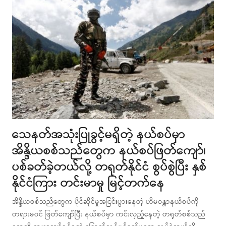
သေနတ်အသုံးပြုခွင့်မရှိတဲ့ နယ်စပ်မှာ
အိန္ဒိယစစ်သည်တွေက နယ်စပ်ဖြတ်ကျော်၊
ပစ်ခတ်ခဲ့တယ်လို့ တရုတ်နိုင်ငံ စွပ်စွဲပြီး နှစ်
နိုင်ငံကြား တင်းမာမှု မြင့်တက်နေ
အိန္ဒိယစစ်သည်တွေက ပိုင်ဆိုင်မှုအငြင်းပွားနေတဲ့ ဟိမဝန္တာနယ်စပ်ကို
တရားမဝင် ဖြတ်ကျော်ပြီး နယ်စပ်မှာ ကင်းလှည့်နေတဲ့ တရုတ်စစ်သည်