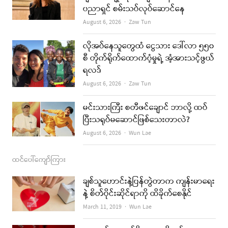
ပညာရှင် စမ်းသပ်လုပ်ဆောင်နေ
o
g
b
Author
August 6, 2026
Zaw Tun
o
r
e
k
a
လိုအပ်နေသူတွေထံ ငွေသား ဒေါ်လာ ၅၅၀
စီ တိုက်ရိုက်ထောက်ပံ့မှုရဲ့ အံ့အားသင့်ဖွယ်
m
ရလဒ်
Author
August 6, 2026
Zaw Tun
မင်းသားကြီး စတီဖင်ချောင် ဘာလို့ ထပ်
ပြီးသရုပ်မဆောင်ဖြစ်သေးတာလဲ?
Author
August 6, 2026
Wun Lae
ထင်ပေါ်ကျော်ကြား
ချစ်သူဟောင်းနဲ့ပြန်တွဲတာက ကျန်းမာရေး
နဲ့ စိတ်ပိုင်းဆိုင်ရာကို ထိခိုက်စေနိုင်
Author
March 11, 2019
Wun Lae