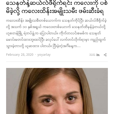
သေနတ်နဲ့ဆယ်လ်ဖီရိုက်ရင်း ကလေးကို ပစ်
မိခဲ့လို့ ကလေးထိန်းအမျိုးသမီး ဖမ်းဆီးခံရ
ကလေးထိန်း အမျိုးသမီးတစ်ယောက်က သေနတ်ကိုင်ပြီး ဆယ်လ်ဖီရိုက်ခဲ့
လို့ အသက် ၁၀ နှစ်အရွယ် ကလေးတစ်ယောက် သေနတ်ထိမှန်ခဲ့တယ်လို့
ဟူစတန်မြို့ ရဲတပ်ဖွဲ့က ပြောပါတယ်။ ကိုက်တလင်းစမစ်က သေနတ်
မောင်းမတင်ထားဘူးထင်ပြီး ခလုပ်ပေါ် လက်တင်လိုက်ရာမှာ ကျည်ထွက်
သွားခဲ့တာလို့ ယူဆထား ပါတယ်။ ပြီးခဲ့တဲ့အင်္ဂါနေ့က…
Author
Shar
February 28, 2020
yoyarlay
3181
this
post