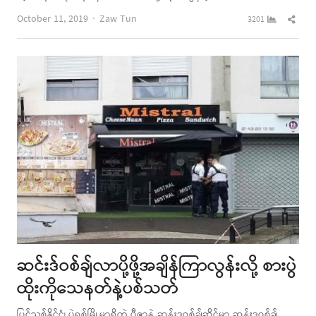
Author
Shar
October 11, 2019
Zaw Tun
3201
this
post
ဆင်းဒ်ဝစ်ချ်လာပို့ဖို့အချိန်ကြာလွန်းလို့ စားပွဲ
ထိုးကိုသေနတ်နဲ့ပစ်သတ်
ပြင်သစ်နိုင်ငံ၊ ပဲရစ်မြို့မှာရှိတဲ့ ပီဇာနဲ့ ဆန်းဒဝစ်ချ်ဆိုင်မှာ ဆန်းဒဝစ်ချ်