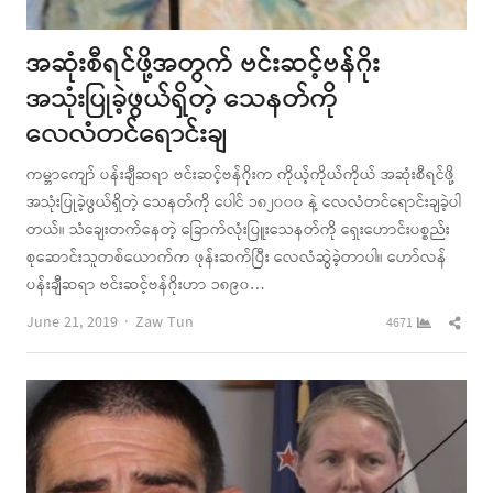
အဆုံးစီရင်ဖို့အတွက် ဗင်းဆင့်ဗန်ဂိုး
အသုံးပြုခဲ့ဖွယ်ရှိတဲ့ သေနတ်ကို
လေလံတင်ရောင်းချ
ကမ္ဘာကျော် ပန်းချီဆရာ ဗင်းဆင့်ဗန်ဂိုးက ကိုယ့်ကိုယ်ကိုယ် အဆုံးစီရင်ဖို့
အသုံးပြုခဲ့ဖွယ်ရှိတဲ့ သေနတ်ကို ပေါင် ၁၈၂၀၀၀ နဲ့ လေလံတင်ရောင်းချခဲ့ပါ
တယ်။ သံချေးတက်နေတဲ့ ခြောက်လုံးပြူးသေနတ်ကို ရှေးဟောင်းပစ္စည်း
စုဆောင်းသူတစ်ယောက်က ဖုန်းဆက်ပြီး လေလံဆွဲခဲ့တာပါ။ ဟော်လန်
ပန်းချီဆရာ ဗင်းဆင့်ဗန်ဂိုးဟာ ၁၈၉၀…
Author
Shar
June 21, 2019
Zaw Tun
4671
this
post