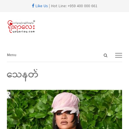
Like Us
| Hot Line: +959 400 000 661
Open
Menu
Menu
search
panel
သေနတ်