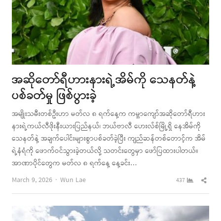
အဆိုတော်ရီဟားနားရဲ့အိမ်ကို သေနတ်နဲ့
ပစ်ခတ်မှု ဖြစ်ပွားခဲ့
အမျိုးသမီးတစ်ဦးဟာ မတ်လ ၈ ရက်နေ့က ကမ္ဘာကျော်အဆိုတော်ရီဟား
နားရဲ့ကယ်လီဖိုးနီးယားပြည်နယ်၊ ဘယ်ဗာလီ ဟေးလ်စ်မြို့ရှိ နေအိမ်ကို
သေနတ်နဲ့ အချက်ပေါင်းများစွာပစ်ခတ်ခဲ့ပြီး ကျည်ဆန်တစ်တောင့်က အိမ်
ရဲ့နံရံကို ဖောက်ဝင်သွားခဲ့တယ်လို့ သတင်းတွေမှာ ဖော်ပြထားပါတယ်။
အာဏာပိုင်တွေက မတ်လ ၈ ရက်နေ့ နေ့ခင်း…
Author
Shar
March 9, 2026
Wun Lae
437
this
post