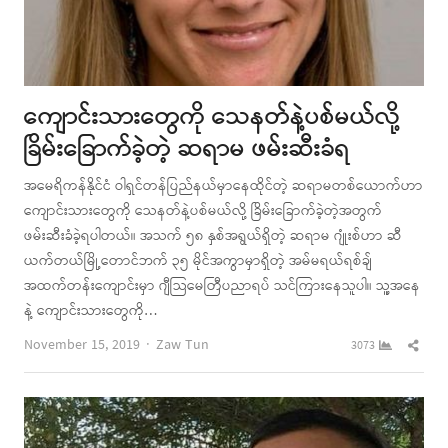
ကျောင်းသားတွေကို သေနတ်နဲ့ပစ်မယ်လို့
ခြိမ်းခြောက်ခဲ့တဲ့ ဆရာမ ဖမ်းဆီးခံရ
အမေရိကန်နိုင်ငံ ဝါရှင်တန်ပြည်နယ်မှာနေထိုင်တဲ့ ဆရာမတစ်ယောက်ဟာ
ကျောင်းသားတွေကို သေနတ်နဲ့ပစ်မယ်လို့ ခြိမ်းခြောက်ခဲ့တဲ့အတွက်
ဖမ်းဆီးခံခဲ့ရပါတယ်။ အသက် ၅၈ နှစ်အရွယ်ရှိတဲ့ ဆရာမ ဂျုံးစ်ဟာ ဆီ
ယက်တယ်မြို့တောင်ဘက် ၃၅ မိုင်အကွာမှာရှိတဲ့ အမ်မရယ်ရစ်ချ်
အထက်တန်းကျောင်းမှာ ဂျီသြမေတြီပညာရပ် သင်ကြားနေသူပါ။ သူ့အနေ
နဲ့ ကျောင်းသားတွေကို…
Author
Shar
November 15, 2019
Zaw Tun
3073
this
post