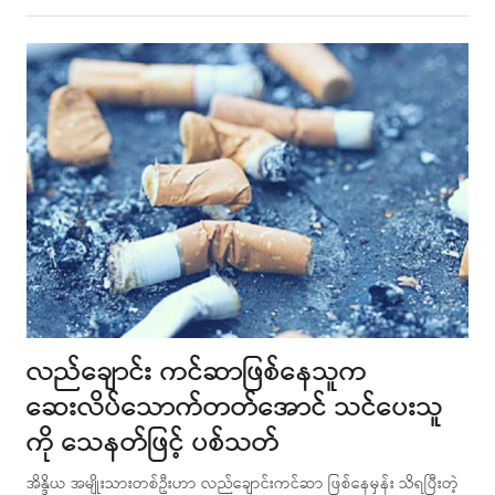
this
post
လည်ချောင်း ကင်ဆာဖြစ်နေသူက
ဆေးလိပ်သောက်တတ်အောင် သင်ပေးသူ
ကို သေနတ်ဖြင့် ပစ်သတ်
အိန္ဒိယ အမျိုးသားတစ်ဦးဟာ လည်ချောင်းကင်ဆာ ဖြစ်နေမှန်း သိရပြီးတဲ့