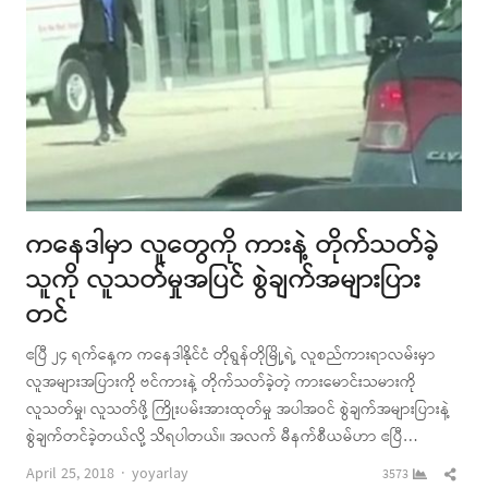
ကနေဒါမှာ လူတွေကို ကားနဲ့ တိုက်သတ်ခဲ့
သူကို လူသတ်မှုအပြင် စွဲချက်အများပြား
တင်
ဧပြီ ၂၄ ရက်နေ့က ကနေဒါနိုင်ငံ တိုရွန်တိုမြို့ရဲ့ လူစည်ကားရာလမ်းမှာ
လူအများအပြားကို ဗင်ကားနဲ့ တိုက်သတ်ခဲ့တဲ့ ကားမောင်းသမားကို
လူသတ်မှု၊ လူသတ်ဖို့ ကြိုးပမ်းအားထုတ်မှု အပါအဝင် စွဲချက်အများပြားနဲ့
စွဲချက်တင်ခဲ့တယ်လို့ သိရပါတယ်။ အလက် မီနက်စီယမ်ဟာ ဧပြီ…
Author
Shar
April 25, 2018
yoyarlay
3573