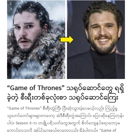
“Game of Thrones” သရုပ်ဆောင်တွေ ရရှိ
ခဲ့တဲ့ စီးရီးတစ်ခုလုံးစာ သရုပ်ဆောင်ကြေး
“Game of Thrones” စီးရီးတွဲကြီး ပြီးဆုံးသွားခဲ့ပေမယ့်လည်း ကြည့်ရှု
သူတော်တော်များများကတော့ အဲဒီစီးရီးတွဲအကြောင်း ပြောဆိုနေကြတုန်း
ပါပဲ။ Season 8 က တချို့ပရိသတ်တွေအတွက် စိတ်ကျေနပ်စရာတော့မ
ကောင်းလှသလို အငြင်းပွားဖွယ်ရာတွေလည်း ရှိခဲ့ပါတယ်။ “Game of