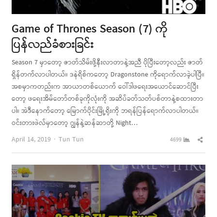
Game of Thrones Season (7) ကို
ပြန်လည်ခံစားခြင်း
Season 7 မှာတော့ ဇာတ်သိမ်းဖို့နီးလာတာနဲ့အညီ ပိုပြီးတော့လည်း ဇာတ်
ရှိန်တက်လာပါတယ်။ ဒနဲရိစ်ကတော့ Dragonstone ကိုရောက်လာခဲ့ပါပြီ။
အစမှာကတည်းက အာယာတစ်ယောက် ဝေါ်ဒါဖရေးအယောင်ဆောင်ပြီး
တော့ ဖရေးအိမ်တော်တစ်ခုကိုလုံးကို အဆိပ်ခတ်သတ်ပစ်တာနဲ့စထားတာ
ပါ။ အဲဒီနောက်တော့ မြောက်ပိုင်းမြို့ရိုးကို ဘရန်ပြန်ရောက်လာပါတယ်။
ဝင်းတားဖဲလ်မှာတော့ ဂျွန်နဲ့ဆန်ဆာတို့ Night…
Author
Shar
April 14, 2019
Tun Tun
4699
this
post