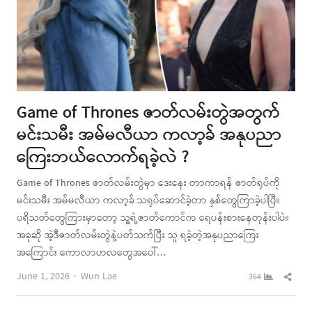
Game of Thrones ဇာတ်လမ်းတွဲအတွက်
မင်းသမီး အမ်မလီယာ ကလာ့ခ် အနုပညာ
ကြေးဘယ်လောက်ရခဲ့လဲ ?
Game of Thrones ဇာတ်လမ်းတွဲမှာ ဒေးနေး တာကာရန် ဇာတ်ရုပ်ကို
မင်းသမီး အမ်မလီယာ ကလာ့ခ် သရုပ်ဆောင်ခဲ့တာ နှစ်တွေကြာခဲ့ပါပြီ။
ပရိသတ်တွေကြားမှာတော့ သူ့ရဲ့ဇာတ်ကောင်က ရေပန်းစားနေတုန်းပါပဲ။
အခုဆို အဲ့ဒီဇာတ်လမ်းတွဲနဲ့ပတ်သက်ပြီး သူ ရခဲ့တဲ့အနုပညာကြေး
အကြောင်း ကောလာဟလတွေအပေါ်…
Author
Shar
June 1, 2026
Wun Lae
364
this
post