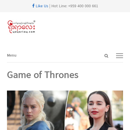
Like Us
| Hot Line: +959 400 000 661
Open
Menu
Menu
search
panel
Game of Thrones