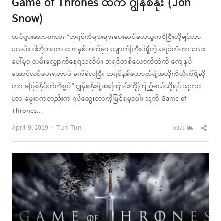
Game of Thrones ထဲက ဂျွန်စနိုး (Jon
Snow)
ထင်ရှားသောစကား “ဘုရင်ကိုများများပေးဆပ်လေသူကပိုပြီးလိုချင်လာ
လေပဲ။ ငါတို့ဘဝက ဘေးနှစ်ဘက်မှာ ချောက်ကြီးပဲရှိတဲ့ ရေခဲတံတားလေး
ပေါ်မှာ လမ်းလျှောက်နေရသလိုပဲ။ ဘုရင်တစ်ယောက်ထဲကို ကျေနပ်
အောင်လုပ်ပေးရတာပဲ ခက်ခဲလှပြီ။ ဘုရင်နှစ်ယောက်ရဲ့အလိုကိုလိုက်ဖို့ဆို
တာ မဖြစ်နိုင်တဲ့ကိစ္စပဲ” ဂျွန်စနိုးရဲ့အကြောင်းကိုကြည့်မယ်ဆိုရင် သူ့ဘဝ
ဟာ မွေးစကတည်းက ရှုပ်ထွေးတာကိုမြင်ရမှာပါ။ သူ့ကို Game of
Thrones…
Author
Shar
April 9, 2019
Tun Tun
5978
this
post