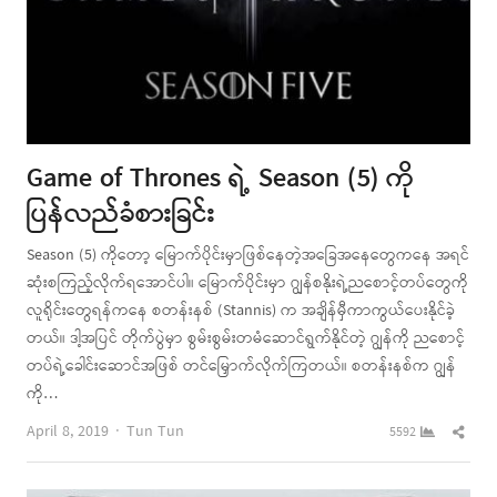
Game of Thrones ရဲ့ Season (5) ကို
ပြန်လည်ခံစားခြင်း
Season (5) ကိုတော့ မြောက်ပိုင်းမှာဖြစ်နေတဲ့အခြေအနေတွေကနေ အရင်
ဆုံးစကြည့်လိုက်ရအောင်ပါ။ မြောက်ပိုင်းမှာ ဂျွန်စနိုးရဲ့ညစောင့်တပ်တွေကို
လူရိုင်းတွေရန်ကနေ စတန်းနစ် (Stannis) က အချိန်မှီကာကွယ်ပေးနိုင်ခဲ့
တယ်။ ဒါ့အပြင် တိုက်ပွဲမှာ စွမ်းစွမ်းတမံဆောင်ရွက်နိုင်တဲ့ ဂျွန်ကို ညစောင့်
တပ်ရဲ့ခေါင်းဆောင်အဖြစ် တင်မြှောက်လိုက်ကြတယ်။ စတန်းနစ်က ဂျွန်
ကို…
Author
Shar
April 8, 2019
Tun Tun
5592
this
post