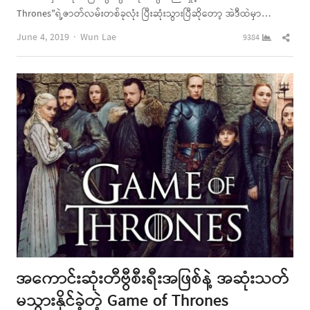
Thrones”ရဲ့ဇာတ်လမ်းတစ်ခုလုံး ပြီးဆုံးသွားပြီဆိုတော့ အဲဒီထဲမှာ…
Author
Shar
June 4, 2019
Wun Lae
9384
this
post
အကောင်းဆုံးတီဗွီစီးရီးအဖြစ်နဲ့ အဆုံးသတ်
မသွားနိုင်ခဲ့တဲ့ Game of Thrones