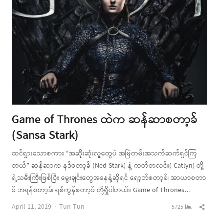
Game of Thrones ထဲက ဆန်ဆာစတာ့ခ်
(Sansa Stark)
ထင်ရှားသောစကား “အဆိုးဆုံးလူတွေပဲ အမြဲတမ်းအသက်ဆက်ရှင်ကြ
တယ်” ဆန်ဆာက နဒ်စတာ့ခ် (Ned Stark) နဲ့ ကတ်တလင်း( Catlyn) တို့
ရဲ့သမီးကြီးဖြစ်ပြီး မွေးချင်းတွေအနေနဲ့ဆိုရင် ရော့ဘ်စတာ့ခ်၊ အာယာစတာ
ခ် ဘရန်စတာ့ခ်၊ ရစ်ကွန်စတာ့ခ် တို့ရှိပါတယ်။ Game of Thrones…
Author
Shar
April 11, 2019
Tun Tun
5725
this