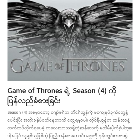
Game of Thrones ရဲ့ Season (4) ကို
ပြန်လည်ခံစားခြင်း
Season (4) အစမှာတော့ ဂျော်ဖရီက တိုင်ရီယွန်ကို မကျေနပ်ချက်တွေနဲ့
ပေါင်းပြီး အတိုးချနှိပ်စက်နေတာကို တွေ့ရမှာပါ။ တိုင်ရီယွန်က ဆန်ဆာနဲ့
လက်ထပ်လိုက်ရပေမဲ့ ကလေးသာသာရှိတဲ့ဆန်ဆာကို မသိမ်းပိုက်ခဲ့ပါဘူး။
ဒါ့အပြင် သူ့ချစ်သူဖြစ်တဲ့ ပြည့်တန်ဆာဟောင်း ရှေးကို နန်းတွင်းကစားပွဲ