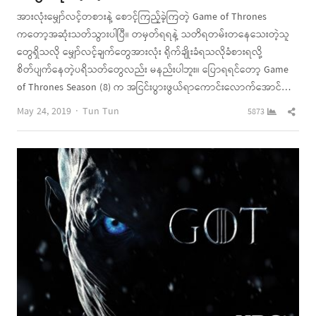
အားလုံးမျှော်လင့်တစားနဲ့ စောင့်ကြည့်ခဲ့ကြတဲ့ Game of Thrones
ကတော့အဆုံးသတ်သွားပါပြီ။ တမှတ်ရရနဲ့ သတိရတမ်းတနေသေးတဲ့သူ
တွေရှိသလို မျှော်လင့်ချက်တွေအားလုံး ရိုက်ချိုးခံရသလိုခံစားရလို့
စိတ်ပျက်နေတဲ့ပရိသတ်တွေလည်း မနည်းပါဘူး။ ပြောရရင်တော့ Game
of Thrones Season (8) က အငြင်းပွားဖွယ်ရာကောင်းလောက်အောင်…
Author
Shar
May 24, 2019
Tun Tun
5873
this
post