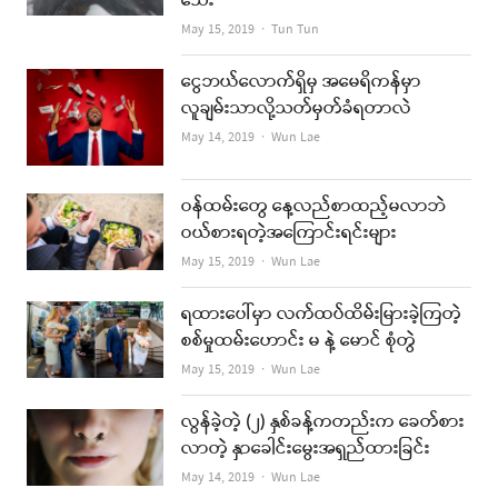
သေး
Author
May 15, 2019
Tun Tun
ငွေဘယ်လောက်ရှိမှ အမေရိကန်မှာ
လူချမ်းသာလို့သတ်မှတ်ခံရတာလဲ
Author
May 14, 2019
Wun Lae
ဝန်ထမ်းတွေ နေ့လည်စာထည့်မလာဘဲ
ဝယ်စားရတဲ့အကြောင်းရင်းများ
Author
May 15, 2019
Wun Lae
ရထားပေါ်မှာ လက်ထပ်ထိမ်းမြားခဲ့ကြတဲ့
စစ်မှုထမ်းဟောင်း မ နဲ့ မောင် စုံတွဲ
Author
May 15, 2019
Wun Lae
လွန်ခဲ့တဲ့ (၂) နှစ်ခန့်ကတည်းက ခေတ်စား
လာတဲ့ နှာခေါင်းမွေးအရှည်ထားခြင်း
Author
May 14, 2019
Wun Lae