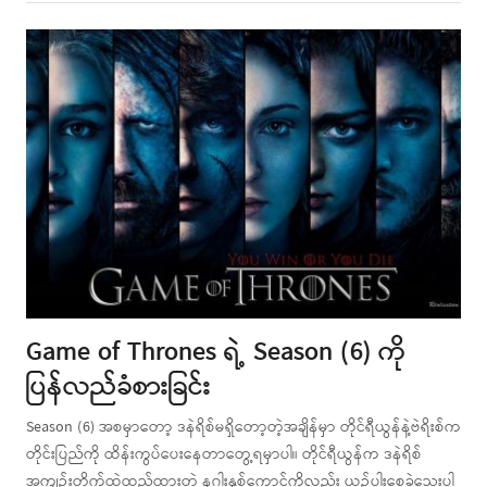
post
Game of Thrones ရဲ့ Season (6) ကို
ပြန်လည်ခံစားခြင်း
Season (6) အစမှာတော့ ဒနဲရိစ်မရှိတော့တဲ့အချိန်မှာ တိုင်ရီယွန်နဲ့ဗဲရိးစ်က
တိုင်းပြည်ကို ထိန်းကွပ်ပေးနေတာတွေ့ရမှာပါ။ တိုင်ရီယွန်က ဒနဲရိစ်
အကျဉ်းတိုက်ထဲထည့်ထားတဲ့ နဂါးနှစ်ကောင်ကိုလည်း ယဉ်ပါးစေခဲ့သေးပါ