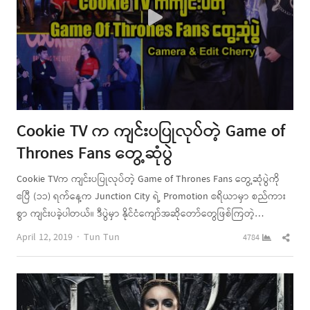
Cookie TV က ကျင်းပပြုလုပ်တဲ့ Game of
Thrones Fans တွေ့ဆုံပွဲ
Cookie TVက ကျင်းပပြုလုပ်တဲ့ Game of Thrones Fans တွေ့ဆုံပွဲကို
ဧပြီ (၁၁) ရက်နေ့က Junction City ရဲ့ Promotion ဧရိယာမှာ စည်ကား
စွာ ကျင်းပခဲ့ပါတယ်။ ဒီပွဲမှာ နိုင်ငံကျော်အဆိုတော်တွေဖြစ်ကြတဲ့…
Author
Shar
April 12, 2019
Tun Tun
4784
this
post