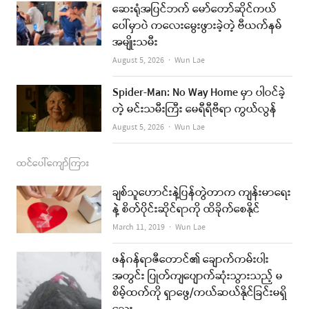
o
r
e
ဆေးရုံအပြင်ဘက် မော်တော်ဆိုင်ကယ်
k
a
ပေါ်မှာပဲ ကလေးမွေးဖွားခဲ့တဲ့ ဗီယက်နမ်
အမျိုးသမီး
m
Author
August 5, 2026
Wun Lae
Spider-Man: No Way Home မှာ ပါဝင်ခဲ့
တဲ့ မင်းသမီးကြီး မေရီရီဗီရာ ကွယ်လွန်
Author
August 5, 2026
Wun Lae
ထင်ပေါ်ကျော်ကြား
ချစ်သူဟောင်းနဲ့ပြန်တွဲတာက ကျန်းမာရေး
နဲ့ စိတ်ပိုင်းဆိုင်ရာကို ထိခိုက်စေနိုင်
Author
March 11, 2019
Wun Lae
ဖန်ဂန်ရာဇီတောင်၏ ချောက်ကမ်းပါး
အတွင်း ပြုတ်ကျပျောက်ဆုံးသွားသည့် မ
စိမ့်ထက်ကို ရှာဖွေ/ကယ်ဆယ်နိုင်ခြင်းမရှိ