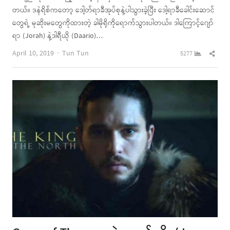
တယ်။ ဒနဲရိစ်ကတော့ ဒေါ့တ်ရာခီအုပ်စုနဲ့ပါသွားခဲ့ပြီး ဒေါ့ရာခီခေါင်းဆောင်
တွေရဲ့ မုဆိုးမတွေကိုထားတဲ့ ခါမိုရိုကိုရောက်သွားပါတယ်။ ဒါကြောင့်ဂျော်
ရာ (Jorah) နဲ့ဒါရီယို (Daario)…
Author
Shar
April 10, 2019
Tun Tun
5277
this
post