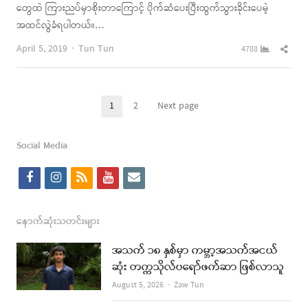
တွေထဲ ကြားညပ်မှာစိုးတာကြောင့် ပိုက်ဆံပေးပြီးထွက်သွားခိုင်းပေမဲ့
အထင်လွဲခံရပါတယ်။…
Author
Shar
April 5, 2019
Tun Tun
4788
this
post
Posts
1
2
Next page
Page
Page
pagination
Social Media
f
i
r
y
e
a
n
s
o
m
c
s
s
u
a
နောက်ဆုံးသတင်းများ
e
t
t
i
အသက် ၁၈ နှစ်မှာ ကမ္ဘာ့အသက်အငယ်
b
a
u
l
ဆုံး တက္ကသိုလ်ပရော်ဖက်ဆာ ဖြစ်လာသူ
o
g
b
Author
August 5, 2026
Zaw Tun