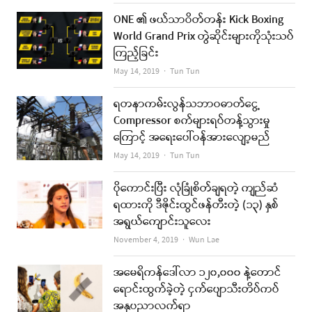
ONE ၏ ဖယ်သာဝိတ်တန်း Kick Boxing
World Grand Prix တွဲဆိုင်းများကိုသုံးသပ်
ကြည့်ခြင်း
Author
May 14, 2019
Tun Tun
ရတနာကမ်းလွန်သဘာဝဓာတ်ငွေ့
Compressor စက်များရပ်တန့်သွားမှု
ကြောင့် အရေးပေါ်ဝန်အားလျော့မည်
Author
May 14, 2019
Tun Tun
ပိုကောင်းပြီး လုံခြုံစိတ်ချရတဲ့ ကျည်ဆံ
ရထားကို ဒီဇိုင်းထွင်ဖန်တီးတဲ့ (၁၃) နှစ်
အရွယ်ကျောင်းသူလေး
Author
November 4, 2019
Wun Lae
အမေရိကန်ဒေါ်လာ ၁၂၀,၀၀၀ နဲ့တောင်
ရောင်းထွက်ခဲ့တဲ့ ငှက်ပျောသီးတိပ်ကပ်
အနုပညာလက်ရာ