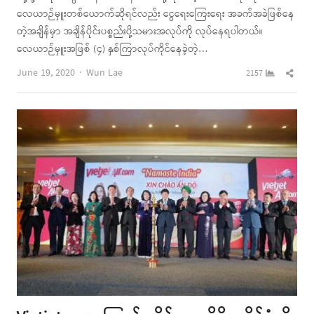
လေယာဉ်မှူးတစ်ယောက်ဆိုရင်လည်း ငွေရေးကြေးရေး အခက်အခဲဖြစ်နေ
တဲ့အချိန်မှာ အချိန်ပိုင်းပစ္စည်းပို့သမားအလုပ်ကို လုပ်နေရပါတယ်။
လေယာဉ်မှူးအဖြစ် (၄) နှစ်ကြာလုပ်ကိုင်နေခဲ့တဲ့…
Author
Shar
June 19, 2020
Wun Lae
2157
this
post