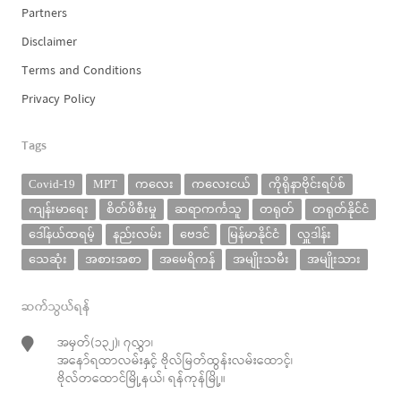
Partners
Disclaimer
Terms and Conditions
Privacy Policy
Tags
Covid-19
MPT
ကလေး
ကလေးငယ်
ကိုရိုနာဗိုင်းရပ်စ်
ကျန်းမာရေး
စိတ်ဖိစီးမှု
ဆရာကင်္ကသူ
တရုတ်
တရုတ်နိုင်ငံ
ဒေါ်နယ်ထရမ့်
နည်းလမ်း
ဗေဒင်
မြန်မာနိုင်ငံ
လှူဒါန်း
သေဆုံး
အစားအစာ
အမေရိကန်
အမျိုးသမီး
အမျိုးသား
ဆက်သွယ်ရန်
အမှတ်(၁၃၂)၊ ၇လွှာ၊
အနော်ရထာလမ်းနှင့် ဗိုလ်မြတ်ထွန်းလမ်းထောင့်၊
ဗိုလ်တထောင်မြို့နယ်၊ ရန်ကုန်မြို့။