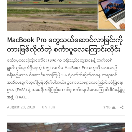
MacBook Pro တွေသယ်ဆောင်လာခြင်းကို
တားမြစ်လိုက်တဲ့ စင်္ကာပူလေကြောင်းလိုင်း
စင်္ကာပူလေကြောင်းလိုင်း (SIA) က ခရီးသည်တွေအနေနဲ့ ဘက်ထရီ
ချွတ်ယွင်းချက်ရှိနေတဲ့ (၁၅) လက်မ MacBook Pro တွေကို လေယာဉ်
ခရီးစဉ်မှာသယ်ဆောင်မလာကြဖို့ SIA ရဲ့ဝက်ဘ်ဆိုက်ကနေ တရားဝင်
အသိပေးချက်ထုတ်ပြန်လိုက်ပါတယ်။ ဥရောပသမဂ္ဂလေကြောင်းလုံခြုံရေး
ဌာန (EASA) နဲ့ အမေရိကန်ပြည်ထောင်စု ဖက်ဒရယ်လေကြောင်းစီမံခန့်ခွဲမှု
အဖွဲ့ (FAA)…
Author
Shar
August 28, 2019
Tun Tun
3785
this
post