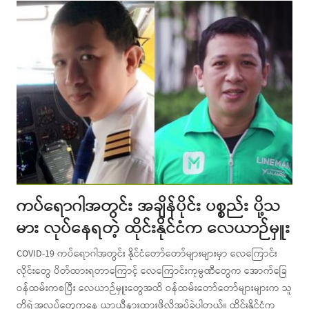
ကပ်ရောဂါအတွင်း အချိန်ပိုင်း ပစ္စည်း ပို့သ
မား လုပ်နေရတဲ့ ထိုင်းနိုင်ငံက လေယာဉ်မှူး
COVID-19 ကပ်ရောဂါအတွင်း နိုင်ငံတော်တော်များများမှာ လေကြောင်း
လိုင်းတွေ ပိတ်ထားရတာကြောင့် လေကြောင်းကုမ္ပဏီတွေက အောက်ခြေ
ဝန်ထမ်းကစပြီး လေယာဉ်မှူးတွေအထိ ဝန်ထမ်းတော်တော်များများက သူ
တို့ရဲ့အလုပ်တွေကနေ ယာယီနားထားဖို့လိုအပ်ခဲ့ပါတယ်။ ထိုင်းနိုင်ငံက