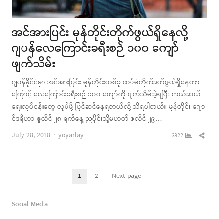
အင်အားပြင်း မုန်တိုင်းတိုက်ဖွယ်ရှိနေလို့
ဂျပန်လေကြောင်းခရီးစဉ် ၁၀၀ ကျော်
ဖျက်သိမ်း
ဂျပန်နိုင်ငံမှာ အင်အားပြင်း မုန်တိုင်းတစ်ခု ထပ်မံတိုက်ခတ်ဖွယ်ရှိနေတာ
ကြောင့် လေကြောင်းခရီးစဉ် ၁၀၀ ကျော်ကို ဖျက်သိမ်းခဲ့ရပြီး ကယ်ဆယ်
ရေးလုပ်ငန်းတွေ လုပ်ဖို့ ပြင်ဆင်နေရတယ်လို့ သိရပါတယ်။ မုန်တိုင်း ဂျော
င်ဒရီဟာ ဇူလိုင် ၂၈ ရက်နေ့ ညပိုင်းသို့မဟုတ် ဇူလိုင် ၂၉…
Author
Shar
July 28, 2018
yoyarlay
3922
this
post
Posts
1
2
Next page
Page
Page
pagination
Social Media