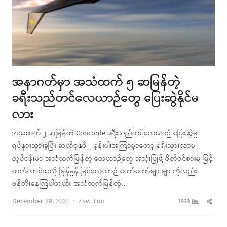
အနာဂတ်မှာ အသံထက် ၅ ဆမြန်တဲ့
ခရီးသည်တင်လေယာဉ်တွေ ပြေးဆွဲနိုင်မ
လား
အသံထက် ၂ ဆမြန်တဲ့ Concorde ခရီးသည်တင်လေယာဉ် ပြေးဆွဲမှု
ရပ်နားသွားခဲ့ပြီး ဆယ်စုနှစ် ၂ ခုနီးပါးအကြာမှာတော့ ခရီးသွားလာမှု
လုပ်ငန်းမှာ အသံထက်မြန်တဲ့ လေယာဉ်တွေ အသုံးပြုဖို့ စိတ်ဝင်စားမှု မြင့်
တက်လာခဲ့သလို မြန်နှုန်းမြင့်လေယာဉ် တော်တော်များများကိုလည်း
ဖန်တီးနေကြပါတယ်။ အသံထက်မြန်တဲ့…
Author
Shar
December 29, 2021
Zaw Tun
1999
this
post