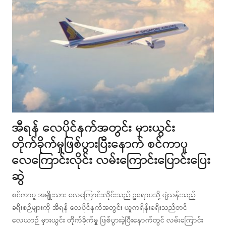
အီရန် လေပိုင်နက်အတွင်း မှားယွင်း
တိုက်ခိုက်မှုဖြစ်ပွားပြီးနောက် စင်ကာပူ
လေကြောင်းလိုင်း လမ်းကြောင်းပြောင်းပြေး
ဆွဲ
စင်ကာပူ အမျိုးသား လေကြောင်းလိုင်းသည် ဥရောပသို့ ပျံသန်းသည့်
ခရီးစဉ်များကို အီရန် လေပိုင်နက်အတွင်း ယူကရိန်းခရီးသည်တင်
လေယာဉ် မှားယွင်း တိုက်ခိုက်မှု ဖြစ်ပွားခဲ့ပြီးနောက်တွင် လမ်းကြောင်း