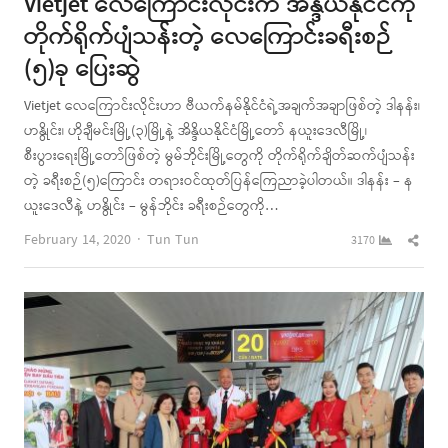
Vietjet လေကြောင်းလိုင်းက အိန္ဒိယနိုင်ငံကို
တိုက်ရိုက်ပျံသန်းတဲ့ လေကြောင်းခရီးစဉ်
(၅)ခု ပြေးဆွဲ
Vietjet လေကြောင်းလိုင်းဟာ ဗီယက်နမ်နိုင်ငံရဲ့အချက်အချာဖြစ်တဲ့ ဒါနန်း၊
ဟနွိုင်း၊ ဟိုချီမင်းမြို့(၃)မြို့နဲ့ အိန္ဒိယနိုင်ငံမြို့တော် နယူးဒေလီမြို့၊
စီးပွားရေးမြို့တော်ဖြစ်တဲ့ မွမ်ဘိုင်းမြို့တွေကို တိုက်ရိုက်ချိတ်ဆက်ပျံသန်း
တဲ့ ခရီးစဉ်(၅)ကြောင်း တရားဝင်ထုတ်ပြန်ကြေညာခဲ့ပါတယ်။ ဒါနန်း – န
ယူးဒေလီနဲ့ ဟနွိုင်း – မွန်ဘိုင်း ခရီးစဉ်တွေကို…
Author
Shar
February 14, 2020
Tun Tun
3170
this
post