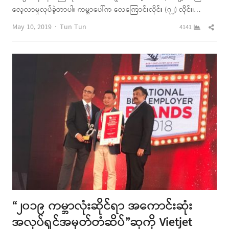
လေ့လာမှုလုပ်ခဲ့တာပါ။ ကမ္ဘာပေါ်က လေကြောင်းလိုင်း (၇၂) လိုင်း၊…
Author
Shar
May 10, 2019
Tun Tun
4141
this
post
“၂၀၁၉ ကမ္ဘာလုံးဆိုင်ရာ အကောင်းဆုံး
အလုပ်ရှင်အမှတ်တံဆိပ်”ဆုကို Vietjet