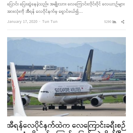
ပြောင်း ပြေးဆွဲနေခဲ့သည်။ အမျိုးသား လေကြောင်းလိုင်းပိုင် လေယာဉ်များ
အားလုံးကို အီရန် လေပိုင်နက်မှ ရှောင်ဖယ်၍…
Author
Shar
January 17, 2020
Tun Tun
5290
this
post
အီရန်လေပိုင်နက်ထဲက လေကြောင်းခရီးစဉ်