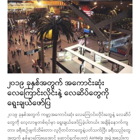
၂၀၁၉ ခုနှစ်အတွက် အကောင်းဆုံး
လေကြောင်းလိုင်းနဲ့ လေဆိပ်တွေကို
ရွေးချယ်ဖော်ပြ
၂၀၁၉ ခုနှစ်အတွက် ကမ္ဘာ့အကောင်းဆုံး လေကြောင်းလိုင်းတွေနဲ့ လေဆိပ်
တွေကို လေ့လာမှုတစ်ရပ်မှာ ရွေးချယ်ဖော်ပြခဲ့ပါတယ်။ အချိန်နောက်ကျ
တာ၊ ခရီးစဉ်ဖျက်သိမ်းတာ၊ လူပိုတင်တာတွေနဲ့ပတ်သက်ပြီး ခရီးသည်တွေ
အတွက် နစ်နာကြေးရအောင် ဆောင်ရွက်ပေးတဲ့ AirHelp အဖွဲ့အစည်းက