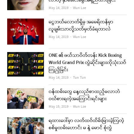
လာတဲ့ နှာခေါင်းမွေးအရှည်ထားခြင်း
Author
May 14, 2019
Wun Lae
ငွေဘယ်လောက်ရှိမှ အမေရိကန်မှာ
လူချမ်းသာလို့သတ်မှတ်ခံရတာလဲ
Author
May 14, 2019
Wun Lae
ONE ၏ ဖယ်သာဝိတ်တန်း Kick Boxing
World Grand Prix တွဲဆိုင်းများကိုသုံးသပ်
ကြည့်ခြင်း
Author
May 14, 2019
Tun Tun
ဝန်ထမ်းတွေ နေ့လည်စာထည့်မလာဘဲ
ဝယ်စားရတဲ့အကြောင်းရင်းများ
Author
May 15, 2019
Wun Lae
ရထားပေါ်မှာ လက်ထပ်ထိမ်းမြားခဲ့ကြတဲ့
စစ်မှုထမ်းဟောင်း မ နဲ့ မောင် စုံတွဲ