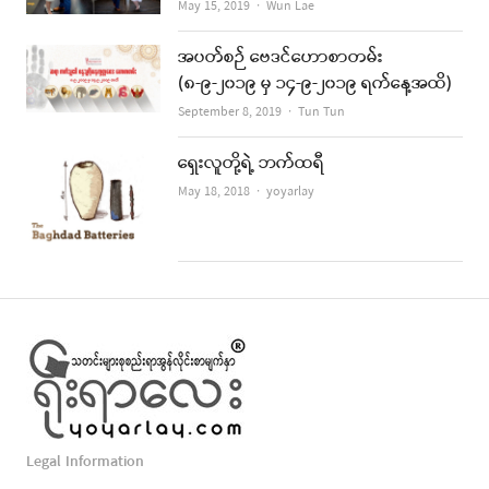
Author
May 15, 2019
Wun Lae
အပတ်စဉ် ဗေဒင်ဟောစာတမ်း
(၈-၉-၂၀၁၉ မှ ၁၄-၉-၂၀၁၉ ရက်နေ့အထိ)
Author
September 8, 2019
Tun Tun
ရှေးလူတို့ရဲ့ ဘက်ထရီ
Author
May 18, 2018
yoyarlay
Legal Information