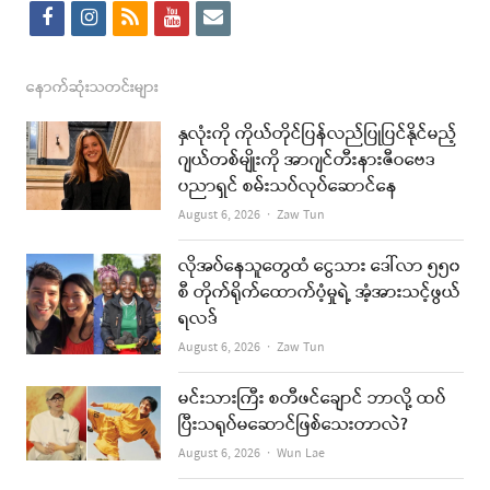
f
i
r
y
e
a
n
s
o
m
c
s
s
u
a
နောက်ဆုံးသတင်းများ
e
t
t
i
နှလုံးကို ကိုယ်တိုင်ပြန်လည်ပြုပြင်နိုင်မည့်
b
a
u
l
ဂျယ်တစ်မျိုးကို အာဂျင်တီးနားဇီဝဗေဒ
ပညာရှင် စမ်းသပ်လုပ်ဆောင်နေ
o
g
b
Author
August 6, 2026
Zaw Tun
o
r
e
k
a
လိုအပ်နေသူတွေထံ ငွေသား ဒေါ်လာ ၅၅၀
စီ တိုက်ရိုက်ထောက်ပံ့မှုရဲ့ အံ့အားသင့်ဖွယ်
m
ရလဒ်
Author
August 6, 2026
Zaw Tun
မင်းသားကြီး စတီဖင်ချောင် ဘာလို့ ထပ်
ပြီးသရုပ်မဆောင်ဖြစ်သေးတာလဲ?
Author
August 6, 2026
Wun Lae