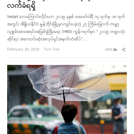
လက်ခံရရှိ
Vietjet လေကြောင်းလိုင်းဟာ ၂၀၁၉ ခုနှစ် ဖေဖော်ဝါရီ ၁၄ ရက်မှ ၁၈ ရက်
အတွင်း အိန္ဒိယနိုင်ငံ၊ မွန်ဘိုင်းမြို့မှာကျင်းပခဲ့တဲ့ ၂၇ ကြိမ်မြောက် ကမ္ဘာ့
လူစွမ်းအားအရင်းအမြစ်ဖွံဖြိုးရေး (HRD) ကွန်ဂရက်မှာ “ ၂၀၁၉ ကမ္ဘာလုံး
ဆိုင်ရာ အကောင်းဆုံးအလုပ်ရှင်အမှတ်တံဆိပ်”…
Author
Shar
February 20, 2019
Tun Tun
3686
this
post