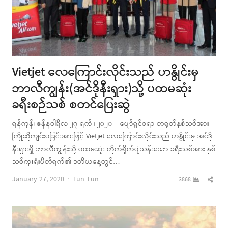
Vietjet လေကြောင်းလိုင်းသည် ဟနွိုင်းမှ
ဘာလီကျွန်း(အင်ဒိုနီးရှား)သို့ ပထမဆုံး
ခရီးစဉ်သစ် စတင်ပြေးဆွဲ
ရန်ကုန်၊ ဇန်နဝါရီလ ၂၇ ရက် ၊ ၂၀၂၀ – ပျော်ရွှင်စရာ တရုတ်နှစ်သစ်အား
ကြိုဆိုကျင်းပခြင်းအားဖြင့် Vietjet လေကြောင်းလိုင်းသည် ဟနွိုင်းမှ အင်ဒို
နီးရှားရှိ ဘာလီကျွန်းသို့ ပထမဆုံး တိုက်ရိုက်ပျံသန်းသော ခရီးသစ်အား နှစ်
သစ်ကူးရုံးပိတ်ရက်၏ ဒုတိယနေ့တွင်…
Author
Shar
January 27, 2020
Tun Tun
3868
this
post