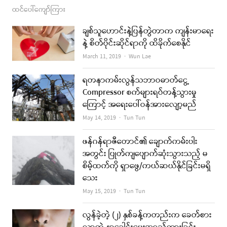
ထင်ပေါ်ကျော်ကြား
ချစ်သူဟောင်းနဲ့ပြန်တွဲတာက ကျန်းမာရေး
နဲ့ စိတ်ပိုင်းဆိုင်ရာကို ထိခိုက်စေနိုင်
Author
March 11, 2019
Wun Lae
ရတနာကမ်းလွန်သဘာဝဓာတ်ငွေ့
Compressor စက်များရပ်တန့်သွားမှု
ကြောင့် အရေးပေါ်ဝန်အားလျော့မည်
Author
May 14, 2019
Tun Tun
ဖန်ဂန်ရာဇီတောင်၏ ချောက်ကမ်းပါး
အတွင်း ပြုတ်ကျပျောက်ဆုံးသွားသည့် မ
စိမ့်ထက်ကို ရှာဖွေ/ကယ်ဆယ်နိုင်ခြင်းမရှိ
သေး
Author
May 15, 2019
Tun Tun
လွန်ခဲ့တဲ့ (၂) နှစ်ခန့်ကတည်းက ခေတ်စား