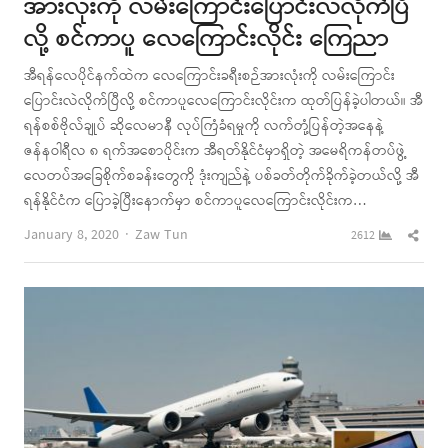
အားလုံးကို လမ်းကြောင်းပြောင်းလဲလိုက်ပြီ
လို့ စင်ကာပူ လေကြောင်းလိုင်း ကြေညာ
အီရန်လေပိုင်နက်ထဲက လေကြောင်းခရီးစဉ်အားလုံးကို လမ်းကြောင်း
ပြောင်းလဲလိုက်ပြီလို့ စင်ကာပူလေကြောင်းလိုင်းက ထုတ်ပြန်ခဲ့ပါတယ်။ အီ
ရန်စစ်ဗိုလ်ချုပ် ဆိုလေမာနီ လုပ်ကြံခံရမှုကို လက်တုံ့ပြန်တဲ့အနေနဲ့
ဇန်နဝါရီလ ၈ ရက်အစောပိုင်းက အီရတ်နိုင်ငံမှာရှိတဲ့ အမေရိကန်တပ်ဖွဲ့
လေတပ်အခြေစိုက်စခန်းတွေကို ဒုံးကျည်နဲ့ ပစ်ခတ်တိုက်ခိုက်ခဲ့တယ်လို့ အီ
ရန်နိုင်ငံက ပြောခဲ့ပြီးနောက်မှာ စင်ကာပူလေကြောင်းလိုင်းက…
Author
Shar
January 8, 2020
Zaw Tun
2612
this
post