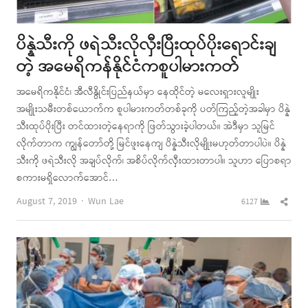
ပိန္နဲသီးကို ဖရဲသီးလိုလှီးပြီးထုပ်ပိုးရောင်းချ
တဲ့ အမေရိကန်နိုင်ငံကစူပါမားကတ်
အမေရိကနိုင်ငံ၊ အီလီနွိုင်းပြည်နယ်မှာ နေထိုင်တဲ့ မလေးရှားလူမျိုး
အမျိုးသမီးတစ်ယောက်က စူပါမားကတ်တစ်ခုကို ပတ်ကြည့်တဲ့အခါမှာ ပိန္နဲ
သီးထုပ်ပိုးပြီး တင်ထားတဲ့နေရာကို ဖြတ်သွားခဲ့ပါတယ်။ အဲဒီမှာ သူမြင်
လိုက်တာက ကျွန်တော်တို့ မြင်ဖူးနေကျ ပိန္နဲသီးလိုမျိုးမဟုတ်တာပါပဲ။ ပိန္နဲ
သီးကို ဖရဲသီးလို အချပ်လိုက်၊ အစိပ်လိုက်လှီးထားတာပါ။ သူဟာ ပြောစရာ
စကားမရှိလောက်အောင်…
Author
Shar
August 7, 2019
Wun Lae
6127
this
post