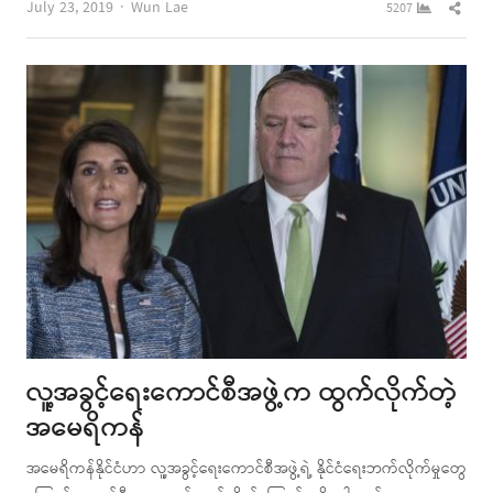
Author
Shar
July 23, 2019
Wun Lae
5207
this
post
လူ့အခွင့်ရေးကောင်စီအဖွဲ့က ထွက်လိုက်တဲ့
အမေရိကန်
အမေရိကန်နိုင်ငံဟာ လူ့အခွင့်ရေးကောင်စီအဖွဲ့ရဲ့ နိုင်ငံရေးဘက်လိုက်မှုတွေ