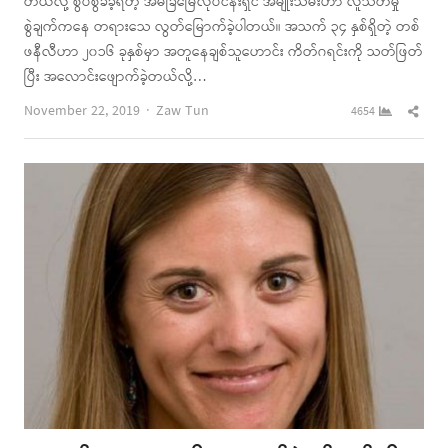
တယ်လို့ စွပ်စွဲခံခဲ့ရတဲ့ အိမ်ခြံမြေလုပ်ငန်းရှင် အမျိုးသမီးဟာ လူသတ်မှု
စွဲချက်ကနေ တရားသေ လွတ်မြောက်ခဲ့ပါတယ်။ အသက် ၃၄ နှစ်ရှိတဲ့ တစ်
ဖနီလီဟာ ၂၀၁၆ ခုနှစ်မှာ အတူနေချစ်သူဟောင်း ကိတ်ဂရင်းကို သတ်ဖြတ်
ပြီး အလောင်းဖျောက်ခဲ့တယ်လို့…
Author
Shar
November 22, 2019
Zaw Tun
4654
this
post