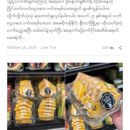
သူ့ရဲ့လက်သီးချက်ကြောင့် အရေးပေါ် ဦးနှောက်ခွဲစိတ်ဖို့ လိုအပ်နေတဲ့
ပြိုင်ဘက်လက်ဝှေ့သမား ပက်ထရစ်ဒေးအတွက် ချားစ်ကွန်ဝဲလ်က
လှိုက်လှိုက်လှဲလှဲ ဆုတောင်းမှုလုပ်ခဲ့ပါတယ်။ အသက် ၂၇ နှစ်အရွယ် လက်
ဝှေ့သမား ပက်ထရစ်ဒေးဟာ အမေရိကန်နိုင်ငံ ချီကာဂိုမြို့မှာ ထိုးသတ်ခဲ့တဲ့
လက်ဝှေ့ပွဲအပြီး ထမ်းစင်နဲ့ထုတ်ပြီး အနောက်မြောက်ပိုင်းအထိမ်းအမှတ်
ဆေးရုံကို…
Author
Shar
October 16, 2019
Zaw Tun
3200
this
post