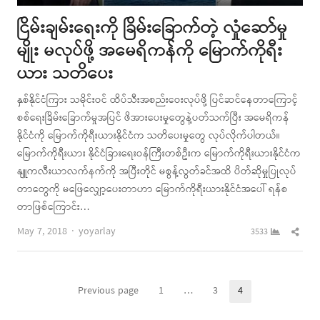
ငြိမ်းချမ်းရေးကို ခြိမ်းခြောက်တဲ့ လှုံဆော်မှု
မျိုး မလုပ်ဖို့ အမေရိကန်ကို မြောက်ကိုရီး
ယား သတိပေး
နှစ်နိုင်ငံကြား သမိုင်းဝင် ထိပ်သီးအစည်းဝေးလုပ်ဖို့ ပြင်ဆင်နေတာကြောင့်
စစ်ရေးခြိမ်းခြောက်မှုအပြင် ဖိအားပေးမှုတွေနဲ့ပတ်သက်ပြီး အမေရိကန်
နိုင်ငံကို မြောက်ကိုရီးယားနိုင်ငံက သတိပေးမှုတွေ လုပ်လိုက်ပါတယ်။
မြောက်ကိုရီးယား နိုင်ငံခြားရေးဝန်ကြီးတစ်ဦးက မြောက်ကိုရီးယားနိုင်ငံက
နျူကလီးယာလက်နက်ကို အပြီးတိုင် မစွန့်လွတ်ခင်အထိ ပိတ်ဆိုမှုပြုလုပ်
တာတွေကို မဖြေလျှော့ပေးတာဟာ မြောက်ကိုရီးယားနိုင်ငံအပေါ် ရန်စ
တာဖြစ်ကြောင်း…
Author
Shar
May 7, 2018
yoyarlay
3533
this
post
Posts
Previous page
1
…
3
4
Page
Page
Page
pagination