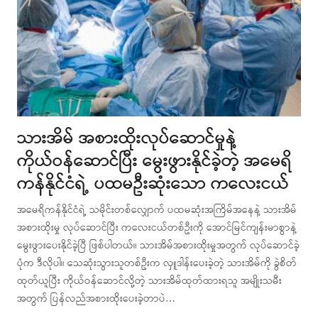
သားအိမ် အစားထိုးလုပ်ဆောင်မှုနဲ့
ကိုယ်ဝန်ဆောင်ပြီး မွေးဖွားနိုင်ခဲ့တဲ့ အမေရိ
ကန်နိုင်ငံရဲ့ ပထမဦးဆုံးသော ကလေးငယ်
အမေရိကန်နိုင်ငံရဲ့ သမိုင်းတစ်လျှောက် ပထမဆုံးအကြိမ်အနေနဲ့ သားအိမ်
အစားထိုးမှု လုပ်ဆောင်ပြီး ကလေးငယ်တစ်ဦးကို အောင်မြင်ကျန်းမာစွာနဲ့
မွေးဖွားပေးနိုင်ခဲ့ပြီ ဖြစ်ပါတယ်။ သားအိမ်အစားထိုးမှုအတွက် လုပ်ဆောင်ခဲ့
ပုံက ဒီလိုပါ။ သေဆုံးသွားသူတစ်ဦးက လှူဒါန်းပေးခဲ့တဲ့ သားအိမ်ကို ခွဲစိတ်
ထုတ်ယူပြီး ကိုယ်ဝန်ဆောင်လို့တဲ့ သားအိမ်ထုတ်ထားရသူ အမျိုးသမီး
အတွက် ပြန်လည်အစားထိုးပေးခဲ့တာပဲ…