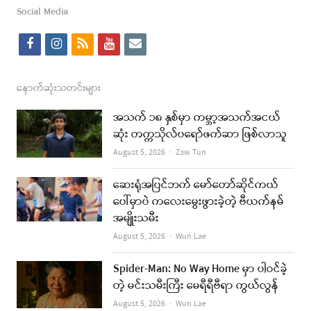
Social Media
f
i
r
y
e
a
n
s
o
m
c
s
s
u
a
နောက်ဆုံးသတင်းများ
e
t
t
i
အသက် ၁၈ နှစ်မှာ ကမ္ဘာ့အသက်အငယ်
b
a
u
l
ဆုံး တက္ကသိုလ်ပရော်ဖက်ဆာ ဖြစ်လာသူ
o
g
b
Author
August 5, 2026
Zaw Tun
o
r
e
ဆေးရုံအပြင်ဘက် မော်တော်ဆိုင်ကယ်
k
a
ပေါ်မှာပဲ ကလေးမွေးဖွားခဲ့တဲ့ ဗီယက်နမ်
အမျိုးသမီး
m
Author
August 5, 2026
Wun Lae
Spider-Man: No Way Home မှာ ပါဝင်ခဲ့
တဲ့ မင်းသမီးကြီး မေရီရီဗီရာ ကွယ်လွန်
Author
August 5, 2026
Wun Lae