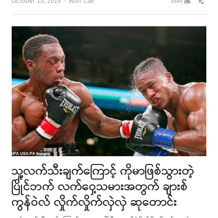
Author
Shar
October 18, 2019
Wun Lae
5645
this
post
သူ့လက်သီးချက်ကြောင့် ကိုမာဖြစ်သွားတဲ့
ပြိုင်ဘက် လက်ဝှေ့သမားအတွက် ချားစ်
ကွန်ဝဲလ် လှိုက်လှိုက်လှဲလှဲ ဆုတောင်း