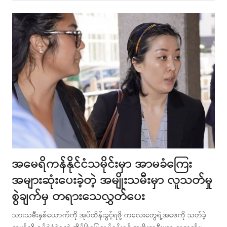
post
အမေရိကန်နိုင်ငံသမိုင်းမှာ အာမခံကြေး
အများဆုံးပေးခဲ့တဲ့ အမျိုးသမီးမှာ လူသတ်မှု
စွဲချက်မှ တရားသေလွှတ်ပေး
သားသမီးနှစ်ယောက်ကို အုပ်ထိန်းခွင့်ရဖို့ ကလေးတွေရဲ့အဖေကို သတ်ခဲ့