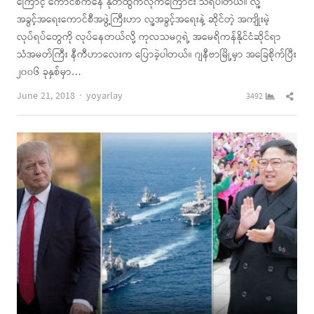
ကြောင့် ကောင်စီကနေ နုတ်ထွက်လိုက်ကြောင်း သိရပါတယ်။ လူ့
အခွင့်အရေးကောင်စီအဖွဲ့ကြီးဟာ လူ့အခွင့်အရေးနဲ့ ဆိုင်တဲ့ အကျိုးမဲ့
လုပ်ရပ်တွေကို လုပ်နေတယ်လို့ ကုလသမဂ္ဂရဲ့ အမေရိကန်နိုင်ငံဆိုင်ရာ
သံအမတ်ကြီး နီကီဟာလေးက ပြောခဲ့ပါတယ်။ ဂျနီဗာမြို့မှာ အခြေစိုက်ပြီး
၂၀၀၆ ခုနှစ်မှာ…
Author
Shar
June 21, 2018
yoyarlay
3492
this
post