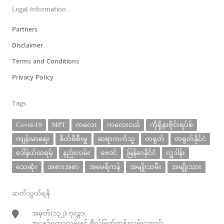
Legal Information
Partners
Disclaimer
Terms and Conditions
Privacy Policy
Tags
Covid-19
MPT
ကလေး
ကလေးငယ်
ကိုရိုနာဗိုင်းရပ်စ်
ကျန်းမာရေး
စိတ်ဖိစီးမှု
ဆရာကင်္ကသူ
တရုတ်
တရုတ်နိုင်ငံ
ဒေါ်နယ်ထရမ့်
နည်းလမ်း
ဗေဒင်
မြန်မာနိုင်ငံ
လှူဒါန်း
သေဆုံး
အစားအစာ
အမေရိကန်
အမျိုးသမီး
အမျိုးသား
ဆက်သွယ်ရန်
အမှတ်(၁၃၂)၊ ၇လွှာ၊
အနော်ရထာလမ်းနှင့် ဗိုလ်မြတ်ထွန်းလမ်းထောင့်၊