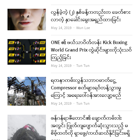
လွန်ခဲ့တဲ့ (၂) နှစ်ခန့်ကတည်းက ခေတ်စား
လာတဲ့ နှာခေါင်းမွေးအရှည်ထားခြင်း
Author
May 14, 2019
Wun Lae
ONE ၏ ဖယ်သာဝိတ်တန်း Kick Boxing
World Grand Prix တွဲဆိုင်းများကိုသုံးသပ်
ကြည့်ခြင်း
Author
May 14, 2019
Tun Tun
ရတနာကမ်းလွန်သဘာဝဓာတ်ငွေ့
Compressor စက်များရပ်တန့်သွားမှု
ကြောင့် အရေးပေါ်ဝန်အားလျော့မည်
Author
May 14, 2019
Tun Tun
ဖန်ဂန်ရာဇီတောင်၏ ချောက်ကမ်းပါး
အတွင်း ပြုတ်ကျပျောက်ဆုံးသွားသည့် မ
စိမ့်ထက်ကို ရှာဖွေ/ကယ်ဆယ်နိုင်ခြင်းမရှိ