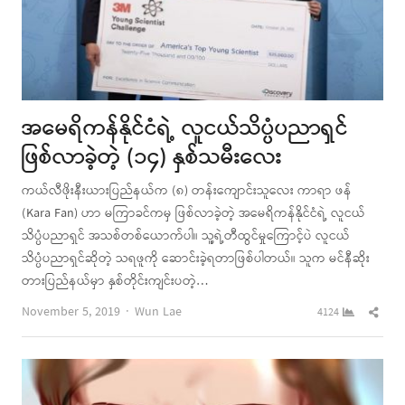
အမေရိကန်နိုင်ငံရဲ့ လူငယ်သိပ္ပံပညာရှင်
ဖြစ်လာခဲ့တဲ့ (၁၄) နှစ်သမီးလေး
ကယ်လီဖိုးနီးယားပြည်နယ်က (၈) တန်းကျောင်းသူလေး ကာရာ ဖန်
(Kara Fan) ဟာ မကြာခင်ကမှ ဖြစ်လာခဲ့တဲ့ အမေရိကန်နိုင်ငံရဲ့ လူငယ်
သိပ္ပံပညာရှင် အသစ်တစ်ယောက်ပါ။ သူ့ရဲ့တီထွင်မှုကြောင့်ပဲ လူငယ်
သိပ္ပံပညာရှင်ဆိုတဲ့ သရဖူကို ဆောင်းခဲ့ရတာဖြစ်ပါတယ်။ သူက မင်နီဆိုး
တားပြည်နယ်မှာ နှစ်တိုင်းကျင်းပတဲ့…
Author
Shar
November 5, 2019
Wun Lae
4124
this
post