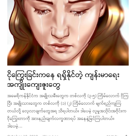
ငိုကြွေးခြင်းကနေ ရရှိနိုင်တဲ့ ကျန်းမာရေး
အကျိုးကျေးဇူးတွေ
အမေရိကန်နိုင်ငံက အမျိုးသမီးတွေက တစ်လကို (၃-၅) ကြိမ်လောက် ငိုကြ
ပြီး အမျိုးသားတွေက တစ်လကို (၁) (၂) ကြိမ်လောက် မျက်ရည်ကျကြ
တယ်လို့ လေ့လာချက်တွေအရ သိရပါတယ်။ ဒါပေမဲ့ လူမှုအသိုင်းအဝိုင်းက
ငိုကြွေးတာကို အားနည်းချက်လက္ခဏာရပ် အနေနဲ့မြင်ကြပါတယ်။
ဒါပေမဲ့…