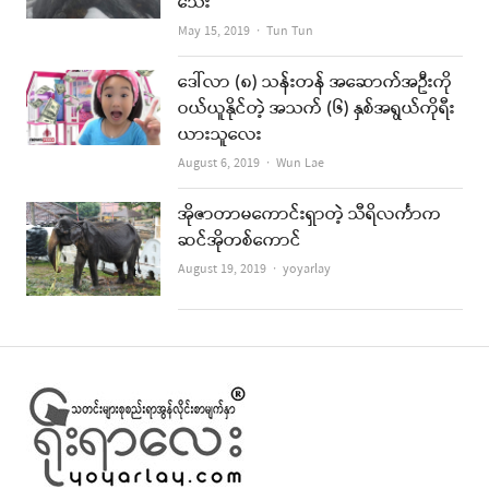
သေး
Author
May 15, 2019
Tun Tun
ဒေါ်လာ (၈) သန်းတန် အဆောက်အဦးကို
ဝယ်ယူနိုင်တဲ့ အသက် (၆) နှစ်အရွယ်ကိုရီး
ယားသူလေး
Author
August 6, 2019
Wun Lae
အိုဇာတာမကောင်းရှာတဲ့ သီရိလင်္ကာက
ဆင်အိုတစ်ကောင်
Author
August 19, 2019
yoyarlay