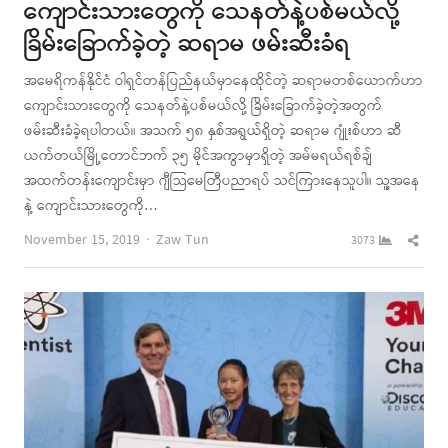
ကျောင်းသားတွေကို သေနတ်နဲ့ပစ်မယ်လို့
ခြိမ်းခြောက်ခဲ့တဲ့ ဆရာမ ဖမ်းဆီးခံရ
အမေရိကန်နိုင်ငံ ဝါရှင်တန်ပြည်နယ်မှာနေထိုင်တဲ့ ဆရာမတစ်ယောက်ဟာ
ကျောင်းသားတွေကို သေနတ်နဲ့ပစ်မယ်လို့ ခြိမ်းခြောက်ခဲ့တဲ့အတွက်
ဖမ်းဆီးခံခဲ့ရပါတယ်။ အသက် ၅၈ နှစ်အရွယ်ရှိတဲ့ ဆရာမ ဂျုံးစ်ဟာ ဆီ
ယက်တယ်မြို့တောင်ဘက် ၃၅ မိုင်အကွာမှာရှိတဲ့ အမ်မရယ်ရစ်ချ်
အထက်တန်းကျောင်းမှာ ဂျီသြမေတြီပညာရပ် သင်ကြားနေသူပါ။ သူ့အနေ
နဲ့ ကျောင်းသားတွေကို…
Author
Shar
November 15, 2019
Zaw Tun
3073
this
post