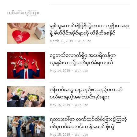
ထင်ပေါ်ကျော်ကြား
ချစ်သူဟောင်းနဲ့ပြန်တွဲတာက ကျန်းမာရေး
နဲ့ စိတ်ပိုင်းဆိုင်ရာကို ထိခိုက်စေနိုင်
Author
March 11, 2019
Wun Lae
ငွေဘယ်လောက်ရှိမှ အမေရိကန်မှာ
လူချမ်းသာလို့သတ်မှတ်ခံရတာလဲ
Author
May 14, 2019
Wun Lae
ဝန်ထမ်းတွေ နေ့လည်စာထည့်မလာဘဲ
ဝယ်စားရတဲ့အကြောင်းရင်းများ
Author
May 15, 2019
Wun Lae
ရထားပေါ်မှာ လက်ထပ်ထိမ်းမြားခဲ့ကြတဲ့
စစ်မှုထမ်းဟောင်း မ နဲ့ မောင် စုံတွဲ
Author
May 15, 2019
Wun Lae