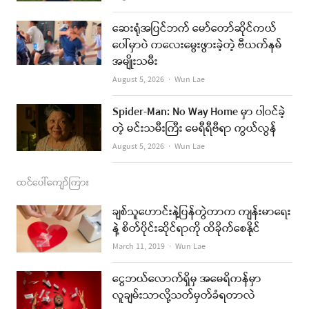
o
r
e
ဆေးရုံအပြင်ဘက် မော်တော်ဆိုင်ကယ်
k
a
ပေါ်မှာပဲ ကလေးမွေးဖွားခဲ့တဲ့ ဗီယက်နမ်
အမျိုးသမီး
m
Author
August 5, 2026
Wun Lae
Spider-Man: No Way Home မှာ ပါဝင်ခဲ့
တဲ့ မင်းသမီးကြီး မေရီရီဗီရာ ကွယ်လွန်
Author
August 5, 2026
Wun Lae
ထင်ပေါ်ကျော်ကြား
ချစ်သူဟောင်းနဲ့ပြန်တွဲတာက ကျန်းမာရေး
နဲ့ စိတ်ပိုင်းဆိုင်ရာကို ထိခိုက်စေနိုင်
Author
March 11, 2019
Wun Lae
ငွေဘယ်လောက်ရှိမှ အမေရိကန်မှာ
လူချမ်းသာလို့သတ်မှတ်ခံရတာလဲ