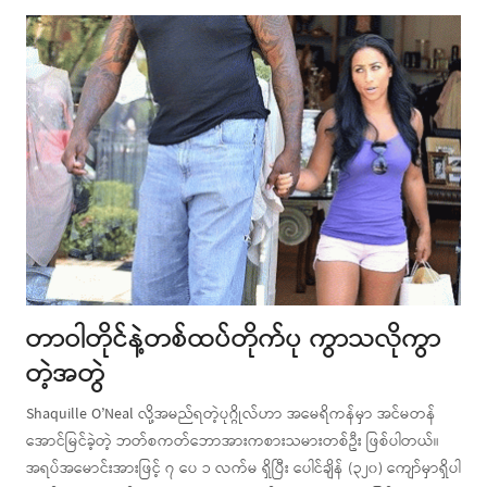
post
တာဝါတိုင်နဲ့တစ်ထပ်တိုက်ပု ကွာသလိုကွာ
တဲ့အတွဲ
Shaquille O’Neal လို့အမည်ရတဲ့ပုဂ္ဂိုလ်ဟာ အမေရိကန်မှာ အင်မတန်
အောင်မြင်ခဲ့တဲ့ ဘတ်စကတ်ဘောအားကစားသမားတစ်ဦး ဖြစ်ပါတယ်။
အရပ်အမောင်းအားဖြင့် ၇ ပေ ၁ လက်မ ရှိပြီး ပေါင်ချိန် (၃၂၀) ကျော်မှာရှိပါ