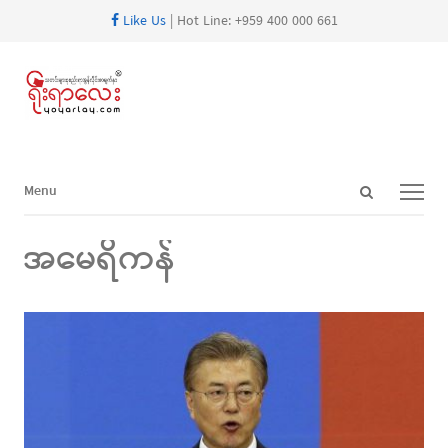
Like Us
| Hot Line: +959 400 000 661
Open
Menu
Menu
search
panel
အမေရိကန်