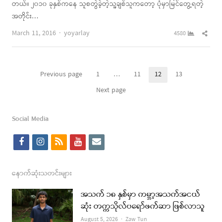
တယ်။ ၂၀၁၀ ခုနှစ်ကနေ သူစတွဲခဲ့တဲ့သူ့ချစ်သူကတော့ ပုံမှာမြင်တွေ့ရတဲ့
အတိုင်း…
Author
Shar
March 11, 2016
yoyarlay
4580
this
post
Posts
Previous page
1
…
11
12
13
Page
Page
Page
Page
pagination
Next page
Social Media
f
i
r
y
e
a
n
s
o
m
c
s
s
u
a
နောက်ဆုံးသတင်းများ
e
t
t
i
အသက် ၁၈ နှစ်မှာ ကမ္ဘာ့အသက်အငယ်
b
a
u
l
ဆုံး တက္ကသိုလ်ပရော်ဖက်ဆာ ဖြစ်လာသူ
o
g
b
Author
August 5, 2026
Zaw Tun