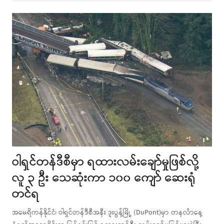
post
ဝါရှင်တန်ဒီစီမှာ ရထားလမ်းချော်မှုဖြစ်လို့
လူ ၃ ဦး သေဆုံးကာ ၁၀၀ ကျော် ဆေးရုံ
တင်ရ
အမေရိကန်နိုင်ငံ၊ ဝါရှင်တန်ဒီစီအနီး ဒူးပွန့်မြို့ (DuPont)မှာ တနင်္လာနေ့