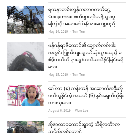
ရတနာကမ်းလွန်သဘာဝဓာတ်ငွေ့
Compressor စက်များရပ်တန့်သွားမှု
ကြောင့် အရေးပေါ်ဝန်အားလျော့မည်
Author
May 14, 2019
Tun Tun
ဖန်ဂန်ရာဇီတောင်၏ ချောက်ကမ်းပါး
အတွင်း ပြုတ်ကျပျောက်ဆုံးသွားသည့် မ
စိမ့်ထက်ကို ရှာဖွေ/ကယ်ဆယ်နိုင်ခြင်းမရှိ
သေး
Author
May 15, 2019
Tun Tun
ဒေါ်လာ (၈) သန်းတန် အဆောက်အဦးကို
ဝယ်ယူနိုင်တဲ့ အသက် (၆) နှစ်အရွယ်ကိုရီး
ယားသူလေး
Author
August 6, 2019
Wun Lae
အိုဇာတာမကောင်းရှာတဲ့ သီရိလင်္ကာက
ဆင်အိုတစ်ကောင်