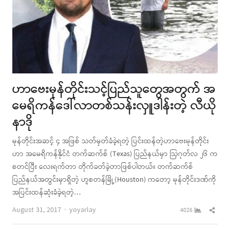
ဟာဗေးမုန်တိုင်းသင့်ပြည်သူတွေအတွက် အ
မေရိကန်ဒေါ်လာတစ်သန်းလှူဒါန်းတဲ့ လီယို
နာဒို
မုန်တိုင်းအဆင့် ၄ အဖြစ် သတ်မှတ်ခံခဲ့ရတဲ့ ပြင်းထန်တဲ့ဟာဗေးမုန်တိုင်း
ဟာ အမေရိကန်နိုင်ငံ တက်ဆက်စ် (Texas) ပြည်နယ်မှာ ဩဂုတ်လ ၂၆ က
စတင်ပြီး လေးရက်တာ တိုက်ခတ်ခဲ့တာဖြစ်ပါတယ်။ တက်ဆက်စ်
ပြည်နယ်အတွင်းမှာရှိတဲ့ ဟူစတန်မြို့(Houston) ကတော့ မုန်တိုင်းဒဏ်ကို
အပြင်းထန်ဆုံးခံခဲ့ရတဲ့…
Author
Shar
August 31, 2017
yoyarlay
4026
this