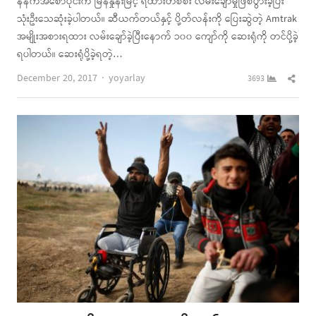
နံနက်အစောပိုင်းက မြန်နှုန်းမြင့် ရထားတစ်စီး လမ်းချော်မှုဖြစ်ပွားခဲ့ပြီး
သုံးဦးသေဆုံးခဲ့ပါတယ်။ ဆီယက်တယ်နှင့် ပို့တ်လန်းကို ပြေးဆွဲတဲ့ Amtrak
အမျိုးအစားရထား လမ်းချော်ခဲ့ပြီးနောက် ၁၀၀ ကျော်ကို ဆေးရုံကို တင်ပို့ခဲ့
ရပါတယ်။ ဆေးရုံပို့ခဲ့ရတဲ့…
Author
Shar
December 20, 2017
yoyarlay
3693
this
post