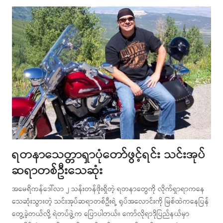
post
ရတနာသေတ္တာရှာပုံတော်ဖွင့်ရင်း သင်းအုပ်
ဆရာတစ်ဦးသေဆုံး
အမေရိကန်ဒေါ်လာ ၂ သန်းတန်ဖိုးရှိတဲ့ ရတနာတွေကို လိုက်ရှာရာကနေ
သေဆုံးသွားတဲ့ သင်းအုပ်ဆရာတစ်ဦးရဲ့ ရုပ်အလောင်းကို မြစ်ထဲကနေပြန်
တွေ့ခဲ့တယ်လို့ ရဲတပ်ဖွဲ့က ပြောပါတယ်။ ကော်လိုရာဒိုပြည်နယ်မှာ