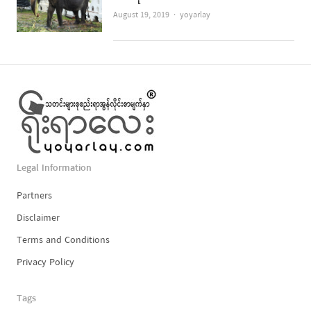
Author
August 19, 2019
yoyarlay
Legal Information
Partners
Disclaimer
Terms and Conditions
Privacy Policy
Tags