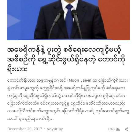
အမေရိကန်နဲ့ ပူးတွဲ စစ်ရေးလေကျင့်မယ့်
အစီစဉ်ကို ရွှေ့ဆိုင်းဖွယ်ရှိနေတဲ့ တောင်ကို
ရီးယား
တောင်ကိုရီးယား သမ္မတမွန်ဂျေအင် (Moon Jae-in)က မြောက်ကိုရီးယား
နဲ့ တင်းမာမှုတွေကို လျှော့နိုင်စေဖို့ အမေရိကန်နဲ့ပြုလုပ်မယ့် စစ်ရေးလေ
ကျင့်မှုကို ရွှေဆိုင်းဖွယ်ရှိတယ်လို့ တောင်ကိုရီးယားသမ္မတ မွန်ဂျေအင်က
ပြောလိုက်ပါတယ်။ စစ်ရေးလေကျင့်မှု ရွှေဆိုင်း၊ မဆိုင်းဆိုတာဟာလည်း
လာမယ့်သီတင်းပတ်တွေအတွင်း မြောက်ကိုရီးယားရဲ့ လုပ်ဆောင်ချက်တွေ
အပေါ် မူတည်နေတယ်လို့…
Author
Shar
December 20, 2017
yoyarlay
3763
this