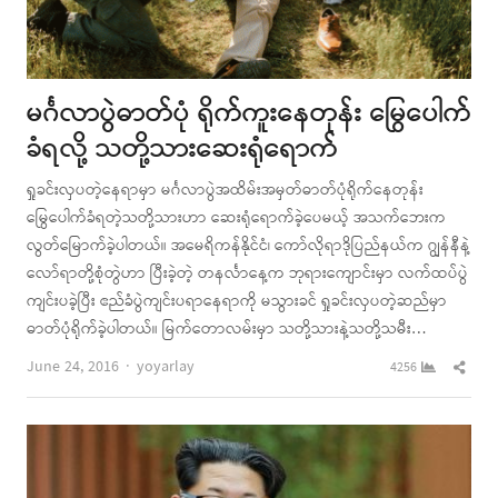
မင်္ဂလာပွဲဓာတ်ပုံ ရိုက်ကူးနေတုန်း မြွေပေါက်
ခံရလို့ သတို့သားဆေးရုံရောက်
ရှုခင်းလှပတဲ့နေရာမှာ မင်္ဂလာပွဲအထိမ်းအမှတ်ဓာတ်ပုံရိုက်နေတုန်း
မြွေပေါက်ခံရတဲ့သတို့သားဟာ ဆေးရုံရောက်ခဲ့ပေမယ့် အသက်ဘေးက
လွတ်မြောက်ခဲ့ပါတယ်။ အမေရိကန်နိုင်ငံ၊ ကော်လိုရာဒိုပြည်နယ်က ဂျွန်နီနဲ့
လော်ရာတို့စုံတွဲဟာ ပြီးခဲ့တဲ့ တနင်္လာနေ့က ဘုရားကျောင်းမှာ လက်ထပ်ပွဲ
ကျင်းပခဲ့ပြီး ဧည်ခံပွဲကျင်းပရာနေရာကို မသွားခင် ရှုခင်းလှပတဲ့ဆည်မှာ
ဓာတ်ပုံရိုက်ခဲ့ပါတယ်။ မြက်တောလမ်းမှာ သတို့သားနဲ့သတို့သမီး…
Author
Shar
June 24, 2016
yoyarlay
4256
this
post