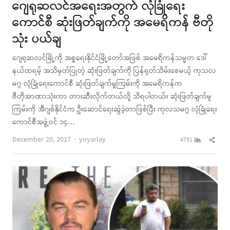
ဂျေရုဆလင်အရေးအတွက် လုံခြုံရေး
ကောင်စီ ဆုံးဖြတ်ချက်ကို အမေရိကန် ဗီတို
သုံး ပယ်ချ
ဂျေရုဆလင်မြို့ကို အစ္စရေးနိုင်ငံမြို့တော်အဖြစ် အမေရိကန်သမ္မတ ဒေါ်
နယ်ထရမ့် အသိမှတ်ပြုတဲ့ ဆုံးဖြတ်ချက်ကို ပြန်ရုတ်သိမ်းစေမယ့် ကုသလ
မဂ္ဂ လုံခြုံရေးကောင်စီ ဆုံးဖြတ်ချက်မှုကြမ်းကို အမေရိကန်က
ဗီတိုအာဏာသုံးကာ တားဆီးလိုက်တယ်လို့ သိရပါတယ်။ ဆုံးဖြတ်ချက်မူ
ကြမ်းကို အီဂျစ်နိုင်ငံက ဦးဆောင်ရေးဆွဲခဲ့တာဖြစ်ပြီး ကုလသမဂ္ဂ လုံခြုံရေး
ကောင်စီအဖွဲ့ဝင် ၁၄…
Author
Shar
December 20, 2017
yoyarlay
4791
this
post