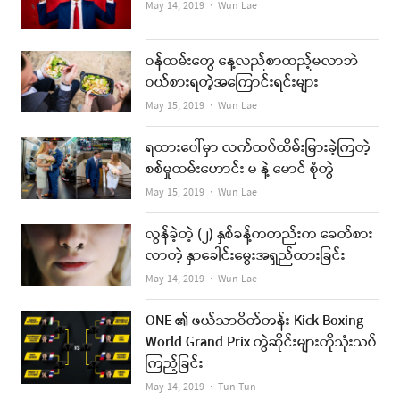
Author
May 14, 2019
Wun Lae
ဝန်ထမ်းတွေ နေ့လည်စာထည့်မလာဘဲ
ဝယ်စားရတဲ့အကြောင်းရင်းများ
Author
May 15, 2019
Wun Lae
ရထားပေါ်မှာ လက်ထပ်ထိမ်းမြားခဲ့ကြတဲ့
စစ်မှုထမ်းဟောင်း မ နဲ့ မောင် စုံတွဲ
Author
May 15, 2019
Wun Lae
လွန်ခဲ့တဲ့ (၂) နှစ်ခန့်ကတည်းက ခေတ်စား
လာတဲ့ နှာခေါင်းမွေးအရှည်ထားခြင်း
Author
May 14, 2019
Wun Lae
ONE ၏ ဖယ်သာဝိတ်တန်း Kick Boxing
World Grand Prix တွဲဆိုင်းများကိုသုံးသပ်
ကြည့်ခြင်း
Author
May 14, 2019
Tun Tun