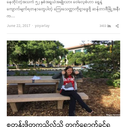
နေထိုင်တဲ့အသက် ၅၂ နှစ်အရွယ်အမျိုးသား ဝေါလေ့စ်ဟာ ရွှေနဲ့
ကျောက်မျက်ရတနာတွေပါတဲ့ ကြေးသေတ္တာကိုရှာဖွေဖို့ ဆန်တာဖီမြို့အနီး
က…
Author
Shar
June 22, 2017
yoyarlay
3483
this
post
စတန်းဖို့တက္ကသိုလ်သို့ တက်ရောက်ခွင့်ရ