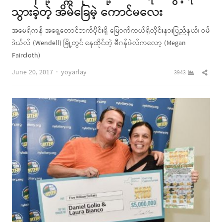
သွားခဲ့တဲ့ အိမ်ခြေမဲ့ ကောင်မလေး
အမေရိကန် အရှေ့တောင်ဘက်ပိုင်းရှိ မြောက်ကယ်ရိုလိုင်းနားပြည်နယ်၊ ဝမ်
ဒဲယ်လ် (Wendell) မြို့တွင် နေထိုင်တဲ့ မီဂန်ဖဲလ်ကလော့ (Megan
Faircloth)
Author
Shar
June 20, 2017
yoyarlay
3943
this
post