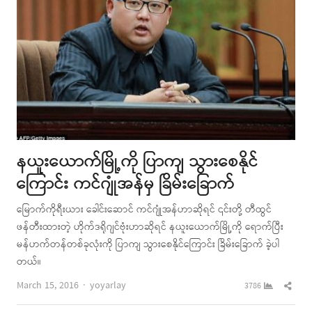
နယူးယောက်မြို့ကို ပြာကျ သွားစေနိုင်
ကြောင်း ကင်ဂျုံအန်မှ ခြိမ်းခြောက်
မြောက်ကိုရီးယား ခေါင်းဆောင် ကင်ဂျုံအန်ဟာဆိုရင် ၎င်းတို့ တီထွင်
ဖန်တီးထားတဲ့ ဟိုက်ဒရိုဂျင်ဗုံးဟာဆိုရင် နယူးယောက်မြို့ကို ရောက်ပြီး
မန်ဟက်တန်တစ်ခုလုံးကို ပြာကျ သွားစေနိုင်ကြောင်း ခြိမ်းခြောက် ခဲ့ပါ
တယ်။
Author
Shar
March 15, 2016
yoyarlay
3786
this