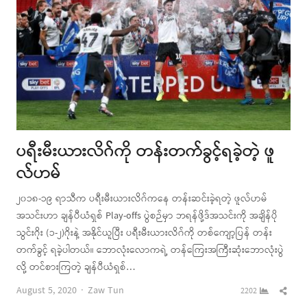
ပရီးမီးယားလိဂ်ကို တန်းတက်ခွင့်ရခဲ့တဲ့ ဖူ
လ်ဟမ်
၂၀၁၈-၁၉ ရာသီက ပရီးမီးယားလိဂ်ကနေ တန်းဆင်းခဲ့ရတဲ့ ဖူလ်ဟမ်
အသင်းဟာ ချန်ပီယံရှစ် Play-offs ပွဲစဉ်မှာ ဘရန်ဖို့ဒ်အသင်းကို အချိန်ပို
သွင်းဂိုး (၁-၂)ဂိုးနဲ့ အနိုင်ယူပြီး ပရီးမီးယားလိဂ်ကို တစ်ကျော့ပြန် တန်း
တက်ခွင့် ရခဲ့ပါတယ်။ ဘောလုံးလောကရဲ့ တန်ကြေးအကြီးဆုံးဘောလုံးပွဲ
လို့ တင်စားကြတဲ့ ချန်ပီယံရှစ်…
Author
Shar
August 5, 2020
Zaw Tun
2202
this