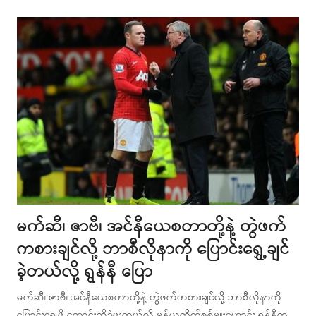
post
မက်ဆီ၊ ဇာဗီ၊ အင်နီယေစတာတို့နဲ့ တွဲဖက်
ကစားချင်လို့ ဘာစီလိုနာကို ပြောင်းရွှေ့ချင်
ခဲ့တယ်လို့ ရွန်နီ ပြော
မက်ဆီ၊ ဇာဗီ၊ အင်နီယေစတာတို့နဲ့ တွဲဖက်ကစားချင်လို့ ဘာစီလိုနာကို
ပြောင်းရွှေ့ဖို့ တောင်းဆိုခဲ့ဖူးတယ်လို့ မန်ယူတိုက်စစ်မှူးဟောင်း ရွန်နီက