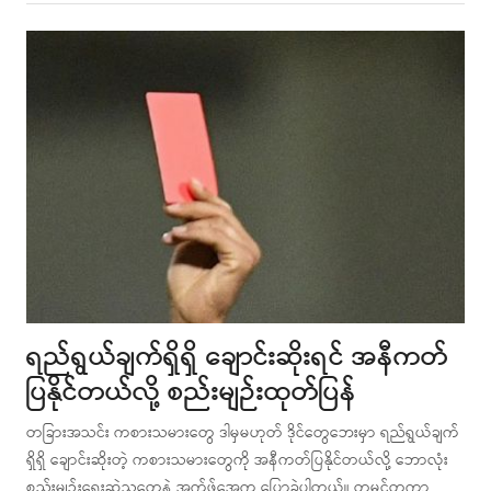
post
ရည်ရွယ်ချက်ရှိရှိ ချောင်းဆိုးရင် အနီကတ်
ပြနိုင်တယ်လို့ စည်းမျဉ်းထုတ်ပြန်
တခြားအသင်း ကစားသမားတွေ ဒါမှမဟုတ် ဒိုင်တွေဘေးမှာ ရည်ရွယ်ချက်
ရှိရှိ ချောင်းဆိုးတဲ့ ကစားသမားတွေကို အနီကတ်ပြနိုင်တယ်လို့ ဘောလုံး
စည်းမျဉ်းရေးဆွဲသူတွေနဲ့ အက်ဖ်အေက ပြောခဲ့ပါတယ်။ တမင်တကာ