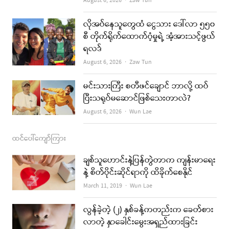
August 6, 2026
Zaw Tun
o
r
e
k
a
လိုအပ်နေသူတွေထံ ငွေသား ဒေါ်လာ ၅၅၀
စီ တိုက်ရိုက်ထောက်ပံ့မှုရဲ့ အံ့အားသင့်ဖွယ်
m
ရလဒ်
Author
August 6, 2026
Zaw Tun
မင်းသားကြီး စတီဖင်ချောင် ဘာလို့ ထပ်
ပြီးသရုပ်မဆောင်ဖြစ်သေးတာလဲ?
Author
August 6, 2026
Wun Lae
ထင်ပေါ်ကျော်ကြား
ချစ်သူဟောင်းနဲ့ပြန်တွဲတာက ကျန်းမာရေး
နဲ့ စိတ်ပိုင်းဆိုင်ရာကို ထိခိုက်စေနိုင်
Author
March 11, 2019
Wun Lae
လွန်ခဲ့တဲ့ (၂) နှစ်ခန့်ကတည်းက ခေတ်စား
လာတဲ့ နှာခေါင်းမွေးအရှည်ထားခြင်း