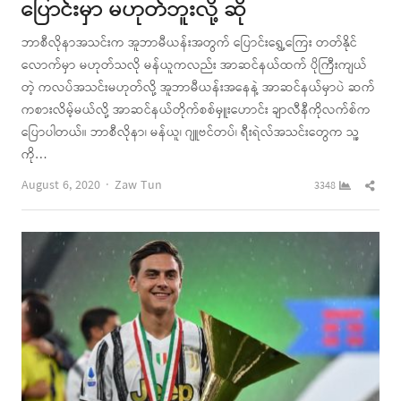
ပြောင်းမှာ မဟုတ်ဘူးလို့ ဆို
ဘာစီလိုနာအသင်းက အူဘာမီယန်းအတွက် ပြောင်းရွှေ့ကြေး တတ်နိုင်
လောက်မှာ မဟုတ်သလို မန်ယူကလည်း အာဆင်နယ်ထက် ပိုကြီးကျယ်
တဲ့ ကလပ်အသင်းမဟုတ်လို့ အူဘာမီယန်းအနေနဲ့ အာဆင်နယ်မှာပဲ ဆက်
ကစားလိမ့်မယ်လို့ အာဆင်နယ်တိုက်စစ်မှူးဟောင်း ချာလီနီကိုလက်စ်က
ပြောပါတယ်။ ဘာစီလိုနာ၊ မန်ယူ၊ ဂျူဗင်တပ်၊ ရီးရဲလ်အသင်းတွေက သူ့
ကို…
Author
Shar
August 6, 2020
Zaw Tun
3348
this
post