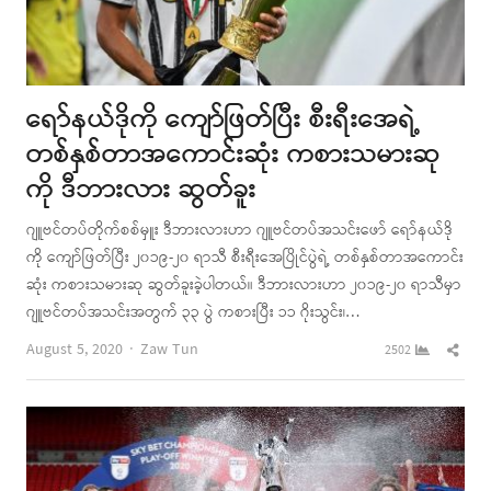
ရော်နယ်ဒိုကို ကျော်ဖြတ်ပြီး စီးရီးအေရဲ့
တစ်နှစ်တာအကောင်းဆုံး ကစားသမားဆု
ကို ဒီဘားလား ဆွတ်ခူး
ဂျူဗင်တပ်တိုက်စစ်မှူး ဒီဘားလားဟာ ဂျူဗင်တပ်အသင်းဖော် ရော်နယ်ဒို
ကို ကျော်ဖြတ်ပြီး ၂၀၁၉-၂၀ ရာသီ စီးရီးအေပြိုင်ပွဲရဲ့ တစ်နှစ်တာအကောင်း
ဆုံး ကစားသမားဆု ဆွတ်ခူးခဲ့ပါတယ်။ ဒီဘားလားဟာ ၂၀၁၉-၂၀ ရာသီမှာ
ဂျူဗင်တပ်အသင်းအတွက် ၃၃ ပွဲ ကစားပြီး ၁၁ ဂိုးသွင်း၊…
Author
Shar
August 5, 2020
Zaw Tun
2502
this
post