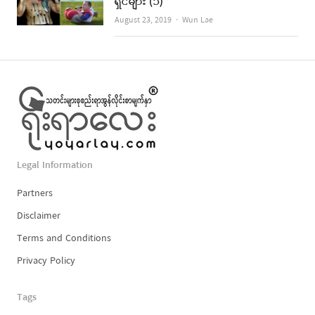
ရှင်များ (၁)
Author
August 23, 2019
Wun Lae
Legal Information
Partners
Disclaimer
Terms and Conditions
Privacy Policy
Tags