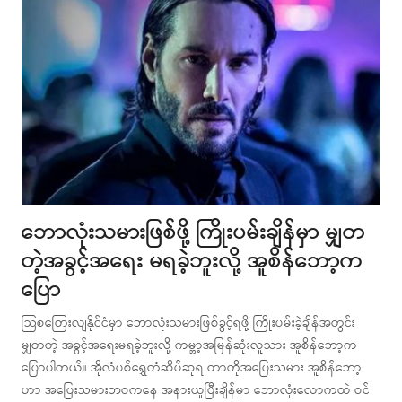
ဘောလုံးသမားဖြစ်ဖို့ ကြိုးပမ်းချိန်မှာ မျှတ
တဲ့အခွင့်အရေး မရခဲ့ဘူးလို့ အူစိန်ဘော့က
ပြော
သြစတြေးလျနိုင်ငံမှာ ဘောလုံးသမားဖြစ်ခွင့်ရဖို့ ကြိုးပမ်းခဲ့ချိန်အတွင်း
မျှတတဲ့ အခွင့်အရေးမရခဲ့ဘူးလို့ ကမ္ဘာ့အမြန်ဆုံးလူသား အူစိန်ဘော့က
ပြောပါတယ်။ အိုလံပစ်ရွှေတံဆိပ်ဆုရ တာတိုအပြေးသမား အူစိန်ဘော့
ဟာ အပြေးသမားဘဝကနေ အနားယူပြီးချိန်မှာ ဘောလုံးလောကထဲ ဝင်