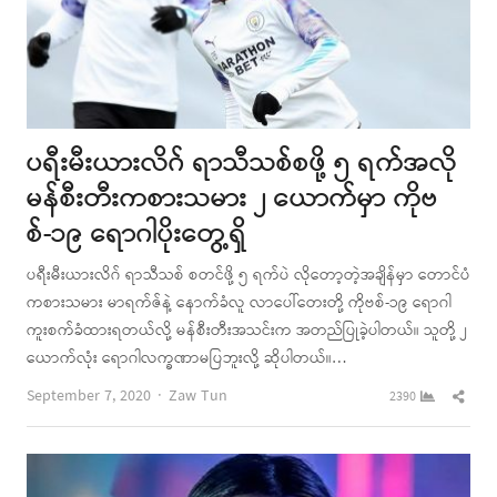
ပရီးမီးယားလိဂ် ရာသီသစ်စဖို့ ၅ ရက်အလို
မန်စီးတီးကစားသမား ၂ ယောက်မှာ ကိုဗ
စ်-၁၉ ရောဂါပိုးတွေ့ရှိ
ပရီးမီးယားလိဂ် ရာသီသစ် စတင်ဖို့ ၅ ရက်ပဲ လိုတော့တဲ့အချိန်မှာ တောင်ပံ
ကစားသမား မာရက်ဇ်နဲ့ နောက်ခံလူ လာပေါ်တေးတို့ ကိုဗစ်-၁၉ ရောဂါ
ကူးစက်ခံထားရတယ်လို့ မန်စီးတီးအသင်းက အတည်ပြုခဲ့ပါတယ်။ သူတို့ ၂
ယောက်လုံး ရောဂါလက္ခဏာမပြဘူးလို့ ဆိုပါတယ်။…
Author
Shar
September 7, 2020
Zaw Tun
2390
this
post