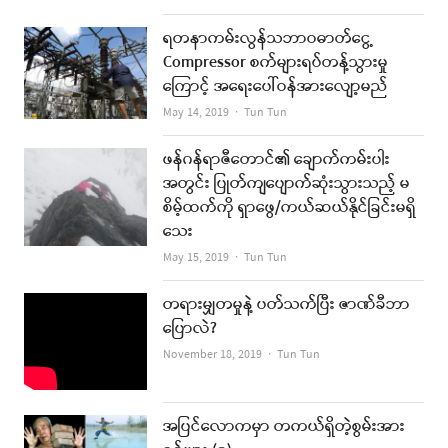
ရတနာကမ်းလွန်သဘာဝဓာတ်ငွေ့
Compressor စက်များရပ်တန့်သွားမှု
ကြောင့် အရေးပေါ်ဝန်အားလျော့မည်
Author
May 14, 2019
Tun Tun
ဖန်ဂန်ရာဇီတောင်၏ ချောက်ကမ်းပါး
အတွင်း ပြုတ်ကျပျောက်ဆုံးသွားသည့် မ
စိမ့်ထက်ကို ရှာဖွေ/ကယ်ဆယ်နိုင်ခြင်းမရှိ
သေး
Author
May 15, 2019
Tun Tun
တရားမျှတမှုနဲ့ ပတ်သက်ပြီး ဇာဏ်ခီဘာ
ပြောလဲ?
Author
November 18, 2019
Tun Tun
အပြင်လောကမှာ တကယ်ရှိတဲ့စွမ်းအား