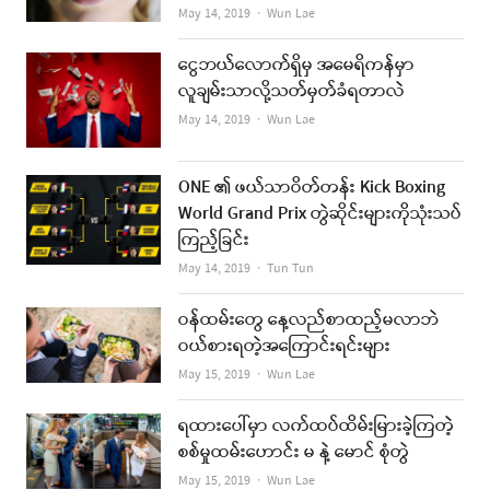
Author
May 14, 2019
Wun Lae
ငွေဘယ်လောက်ရှိမှ အမေရိကန်မှာ
လူချမ်းသာလို့သတ်မှတ်ခံရတာလဲ
Author
May 14, 2019
Wun Lae
ONE ၏ ဖယ်သာဝိတ်တန်း Kick Boxing
World Grand Prix တွဲဆိုင်းများကိုသုံးသပ်
ကြည့်ခြင်း
Author
May 14, 2019
Tun Tun
ဝန်ထမ်းတွေ နေ့လည်စာထည့်မလာဘဲ
ဝယ်စားရတဲ့အကြောင်းရင်းများ
Author
May 15, 2019
Wun Lae
ရထားပေါ်မှာ လက်ထပ်ထိမ်းမြားခဲ့ကြတဲ့
စစ်မှုထမ်းဟောင်း မ နဲ့ မောင် စုံတွဲ
Author
May 15, 2019
Wun Lae