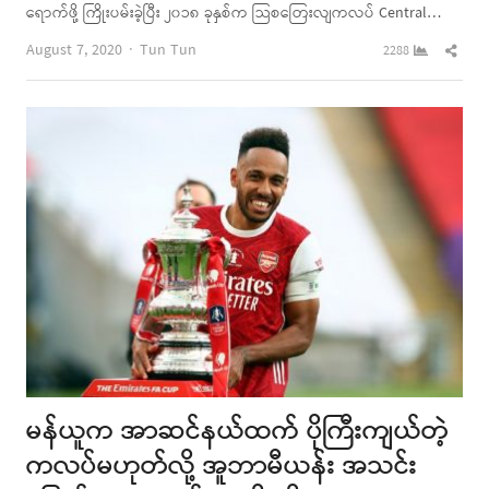
ရောက်ဖို့ ကြိုးပမ်းခဲ့ပြီး ၂၀၁၈ ခုနှစ်က သြစတြေးလျကလပ် Central…
Author
Shar
August 7, 2020
Tun Tun
2288
this
post
မန်ယူက အာဆင်နယ်ထက် ပိုကြီးကျယ်တဲ့
ကလပ်မဟုတ်လို့ အူဘာမီယန်း အသင်း