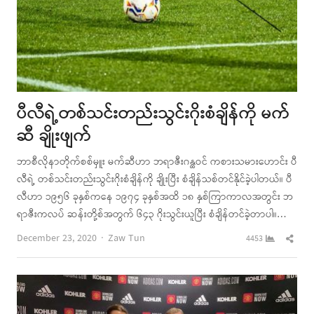
ပီလီရဲ့တစ်သင်းတည်းသွင်းဂိုးစံချိန်ကို မက်
ဆီ ချိုးဖျက်
ဘာစီလိုနာတိုက်စစ်မှူး မက်ဆီဟာ ဘရာဇီးဂန္ထဝင် ကစားသမားဟောင်း ပီ
လီရဲ့ တစ်သင်းတည်းသွင်းဂိုးစံချိန်ကို ချိုးပြီး စံချိန်သစ်တင်နိုင်ခဲ့ပါတယ်။ ပီ
လီဟာ ၁၉၅၆ ခုနှစ်ကနေ ၁၉၇၄ ခုနှစ်အထိ ၁၈ နှစ်ကြာကာလအတွင်း ဘ
ရာဇီးကလပ် ဆန်းတို့စ်အတွက် ၆၄၃ ဂိုးသွင်းယူပြီး စံချိန်တင်ခဲ့တာပါ။…
Author
Shar
December 23, 2020
Zaw Tun
4453
this
post