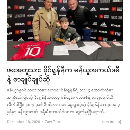
ဖအေတူသား ခိုင်ရွန်နီက မန်ယူအကယ်ဒမီ
နဲ့ စာချုပ်ချုပ်ဆို
မန်ယူဂန္ထဝင် ကစားသမားဟောင်း ဝိန်းရွန်နီရဲ့ သား ၄ ယောက်ထဲမှာ
အကြီးဆုံးဖြစ်တဲ့ ခိုင်ရွန်နီကတော့ မန်ယူအကယ်ဒမီနဲ့ စာချုပ်ချုပ်ဆို
လိုက်ပါပြီ။ ၂၀၀၉ ခုနှစ် နိုဝင်ဘာလမှာ မွေးဖွားခဲ့တဲ့ ခိုင်ရွန်နီဟာ ၂၀၁၁ ခု
နှစ်မှာ မန်ယူအသင်း ပရီးမီးယားလိဂ်ဖလား ဆွတ်ခူးပြီးနောက်…
Author
Shar
December 18, 2020
Zaw Tun
4629
this