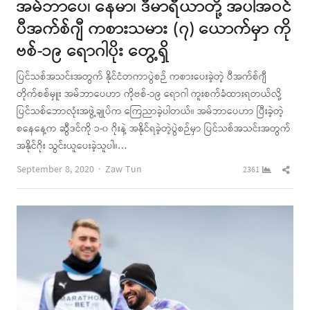
အမ်ဘာပေ၊ နေမာ၊ ဒီမာရီယာတို့ အပါအဝင်
ပီအက်စ်ဂျီ ကစားသမား (၇) ယောက်မှာ ကို
ဗစ်-၁၉ ရောဂါပိုး တွေ့ရှိ
ပြင်သစ်အသင်းအတွက် နိုင်ငံတကာပွဲစဉ် ကစားပေးခဲ့တဲ့ ပီအက်စ်ဂျီ
တိုက်စစ်မှူး အမ်ဘာပေဟာ ကိုဗစ်-၁၉ ရောဂါ ကူးစက်ခံထားရတယ်လို့
ပြင်သစ်ဘောလုံးအဖွဲ့ချုပ်က ကြေညာခဲ့ပါတယ်။ အမ်ဘာပေဟာ ပြီးခဲ့တဲ့
စနေနေ့က ဆွီဒင်ကို ၁-၀ ဂိုးနဲ့ အနိုင်ရခဲ့တဲ့ပွဲစဉ်မှာ ပြင်သစ်အသင်းအတွက်
အနိုင်ဂိုး သွင်းယူပေးခဲ့သူပါ။…
Author
Shar
September 8, 2020
Zaw Tun
2361
this
post