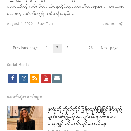
ချောင်းဆိုးတဲ့ လုပ်ရပ်ဟာ ဆဲရေးတိုင်းထွာတာ၊ ကိုယ်အမူအရာ ကြမ်းတမ်း
တာ စတဲ့ လုပ်ရပ်တွေနဲ့ တစ်တန်းတည်း…
Author
Shar
August 4, 2020
Zaw Tun
2452
this
post
Posts
Previous page
1
2
3
…
26
Next page
Page
Page
Page
Page
pagination
Social Media
f
i
r
y
e
a
n
s
o
m
c
s
s
u
a
နောက်ဆုံးသတင်းများ
e
t
t
i
နှလုံးကို ကိုယ်တိုင်ပြန်လည်ပြုပြင်နိုင်မည့်
b
a
u
l
ဂျယ်တစ်မျိုးကို အာဂျင်တီးနားဇီဝဗေဒ
ပညာရှင် စမ်းသပ်လုပ်ဆောင်နေ
o
g
b
Author