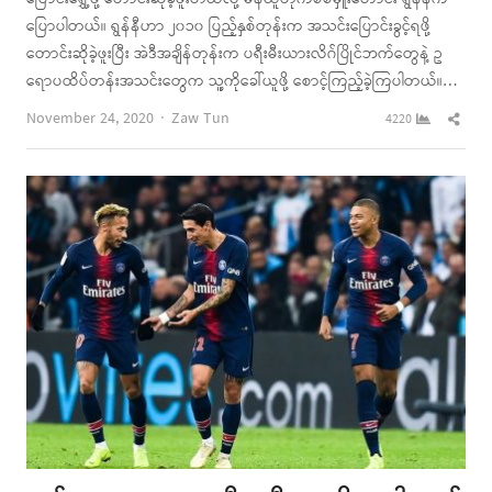
ပြောပါတယ်။ ရွန်နီဟာ ၂၀၁၀ ပြည့်နှစ်တုန်းက အသင်းပြောင်းခွင့်ရဖို့
တောင်းဆိုခဲ့ဖူးပြီး အဲဒီအချိန်တုန်းက ပရီးမီးယားလိဂ်ပြိုင်ဘက်တွေနဲ့ ဥ
ရောပထိပ်တန်းအသင်းတွေက သူ့ကိုခေါ်ယူဖို့ စောင့်ကြည့်ခဲ့ကြပါတယ်။…
Author
Shar
November 24, 2020
Zaw Tun
4220
this
post