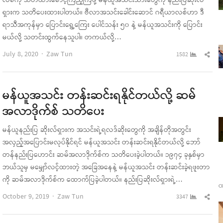
လစ်ကို သတိထားစောင့်ကြည့်ကြဖို့ မန်ယူအသင်းသားတွေကို နည်းပြဆိုးလ်
ရှားက သတိပေးထားပါတယ်။ ဗီလာအသင်းခေါင်းဆောင် ဂရီယာလစ်ဟာ ဒီ
ရာသီအကုန်မှာ ပြောင်းရွှေ့ကြေး ပေါင်သန်း ၅၀ နဲ့ မန်ယူအသင်းကို ပြောင်း
မယ်လို့ သတင်းထွက်နေသူပါ။ တကယ်လို့…
Author
Sha
July 8, 2020
Zaw Tun
1582
this
pos
မန်ယူအသင်း တန်းဆင်းရနိုင်တယ်လို့ ဆမ်
အလာဒိုက်စ် သတိပေး
မန်ယူနည်းပြ ဆိုးလ်ရှားက အသင်းရဲ့ရလဒ်ဆိုးတွေကို အချိန်တိုအတွင်း
အလှည့်အပြောင်းမလုပ်နိုင်ရင် မန်ယူအသင်း တန်းဆင်းရနိုင်တယ်လို့ ဘော်
တန်နည်းပြဟောင်း ဆမ်အလာဒိုက်စ်က သတိပေးခဲ့ပါတယ်။ ၁၉၇၄ ခုနှစ်မှာ
ဘယ်သူမှ မမျှော်လင့်ထားတဲ့ အခြေအနေနဲ့ မန်ယူအသင်း တန်းဆင်းခဲ့ရဖူးတာ
ကို ဆမ်အလာဒိုက်စ်က ထောက်ပြခဲ့ပါတယ်။ နည်းပြဆိုးလ်ရှားရဲ့…
ထ
Author
Sha
October 9, 2019
Zaw Tun
3347
this
pos