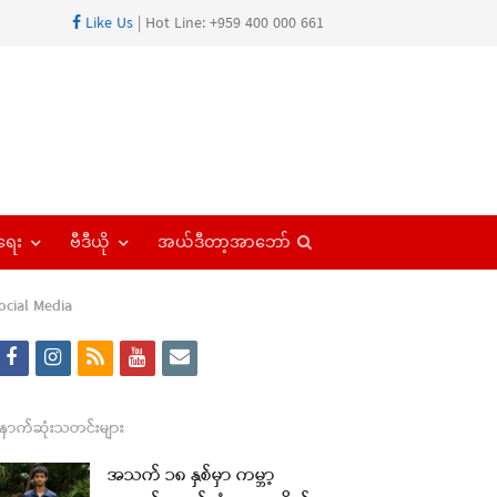
Like Us
| Hot Line: +959 400 000 661
Open
ရေး
ဗီဒီယို
အယ်ဒီတာ့အာဘော်
search
panel
ocial Media
f
i
r
y
e
a
n
s
o
m
c
s
s
u
a
ောက်ဆုံးသတင်းများ
e
t
t
i
အသက် ၁၈ နှစ်မှာ ကမ္ဘာ့