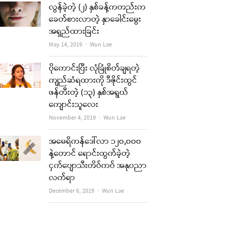
လွန်ခဲ့တဲ့ (၂) နှစ်ခန့်ကတည်းက
ခေတ်စားလာတဲ့ နှာခေါင်းမွေး
အရှည်ထားခြင်း
Author
May 14, 2019
Wun Lae
re
ပိုကောင်းပြီး လုံခြုံစိတ်ချရတဲ့
ကျည်ဆံရထားကို ဒီဇိုင်းထွင်
t
ဖန်တီးတဲ့ (၁၃) နှစ်အရွယ်
ကျောင်းသူလေး
Author
November 4, 2019
Wun Lae
အမေရိကန်ဒေါ်လာ ၁၂၀,၀၀၀
နဲ့တောင် ရောင်းထွက်ခဲ့တဲ့
ငှက်ပျောသီးတိပ်ကပ် အနုပညာ
လက်ရာ
Author
December 6, 2019
Wun Lae
re
t