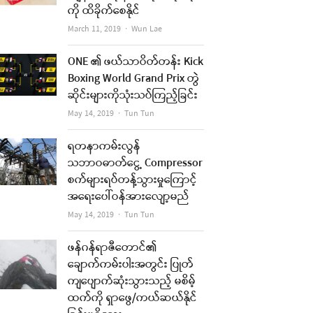
ကို ထိခိုက်စေနိုင်
Author
March 11, 2019
Wun Lae
ONE ၏ ဖယ်သာဝိတ်တန်း Kick
Boxing World Grand Prix တွဲ
ဆိုင်းများကိုသုံးသပ်ကြည့်ခြင်း
Author
May 14, 2019
Tun Tun
ရတနာကမ်းလွန်
သဘာဝဓာတ်ငွေ့ Compressor
re
စက်များရပ်တန့်သွားမှုကြောင့်
t
အရေးပေါ်ဝန်အားလျော့မည်
Author
May 14, 2019
Tun Tun
ဖန်ဂန်ရာဇီတောင်၏
ချောက်ကမ်းပါးအတွင်း ပြုတ်
ကျပျောက်ဆုံးသွားသည့် မစိမ့်
ထက်ကို ရှာဖွေ/ကယ်ဆယ်နိုင်