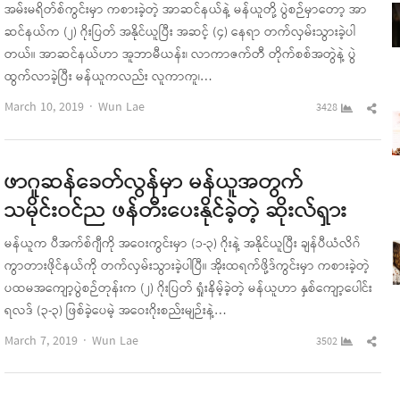
အမ်းမရိတ်စ်ကွင်းမှာ ကစားခဲ့တဲ့ အာဆင်နယ်နဲ့ မန်ယူတို့ ပွဲစဉ်မှာတော့ အာ
ဆင်နယ်က (၂) ဂိုးပြတ် အနိုင်ယူပြီး အဆင့် (၄) နေရာ တက်လှမ်းသွားခဲ့ပါ
တယ်။ အာဆင်နယ်ဟာ အူဘာမီယန်း၊ လာကာဇက်တီ တိုက်စစ်အတွဲနဲ့ ပွဲ
ထွက်လာခဲ့ပြီး မန်ယူကလည်း လူကာကူ၊…
Author
Sha
March 10, 2019
Wun Lae
3428
this
pos
ဖာဂူဆန်ခေတ်လွန်မှာ မန်ယူအတွက်
သမိုင်းဝင်ည ဖန်တီးပေးနိုင်ခဲ့တဲ့ ဆိုးလ်ရှား
မန်ယူက ပီအက်စ်ဂျီကို အဝေးကွင်းမှာ (၁-၃) ဂိုးနဲ့ အနိုင်ယူပြီး ချန်ပီယံလိဂ်
ကွာတားဖိုင်နယ်ကို တက်လှမ်းသွားခဲ့ပါပြီ။ အိုးထရက်ဖို့ဒ်ကွင်းမှာ ကစားခဲ့တဲ့
ပထမအကျော့ပွဲစဉ်တုန်းက (၂) ဂိုးပြတ် ရှုံးနိမ့်ခဲ့တဲ့ မန်ယူဟာ နှစ်ကျော့ပေါင်း
ရလဒ် (၃-၃) ဖြစ်ခဲ့ပေမဲ့ အဝေးဂိုးစည်းမျဉ်းနဲ့…
Author
Sha
March 7, 2019
Wun Lae
3502
this
pos