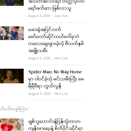
b
a
u
l
အသက်အငယ်ဆုံး တက္ကသိုလ်ပ
ရော်ဖက်ဆာ ဖြစ်လာသူ
o
g
b
Author
August 5, 2026
Zaw Tun
o
r
e
k
a
ဆေးရုံအပြင်ဘက်
re
မော်တော်ဆိုင်ကယ်ပေါ်မှာပဲ
m
ကလေးမွေးဖွားခဲ့တဲ့ ဗီယက်နမ်
t
အမျိုးသမီး
Author
August 5, 2026
Wun Lae
Spider-Man: No Way Home
မှာ ပါဝင်ခဲ့တဲ့ မင်းသမီးကြီး မေ
ရီရီဗီရာ ကွယ်လွန်
Author
August 5, 2026
Wun Lae
င်ပေါ်ကျော်ကြား
re
ချစ်သူဟောင်းနဲ့ပြန်တွဲတာက
t
ကျန်းမာရေးနဲ့ စိတ်ပိုင်းဆိုင်ရာ