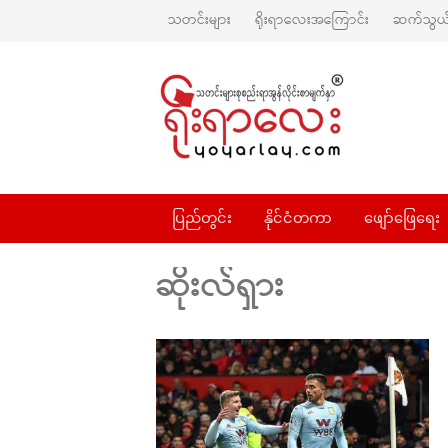
သတင်းများ
ရိုးရာလေးအကြောင်း
ဆက်သွယ်
ပြည်တွင်း
နိုင်ငံတကာ
ဖျော်ဖြေရေး
ဆိုးလ်ရှား