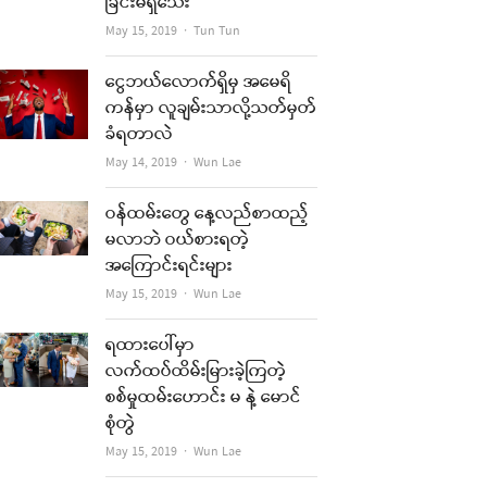
ခြင်းမရှိသေး
Author
May 15, 2019
Tun Tun
re
ငွေဘယ်လောက်ရှိမှ အမေရိ
t
ကန်မှာ လူချမ်းသာလို့သတ်မှတ်
ခံရတာလဲ
Author
May 14, 2019
Wun Lae
ဝန်ထမ်းတွေ နေ့လည်စာထည့်
မလာဘဲ ဝယ်စားရတဲ့
အကြောင်းရင်းများ
Author
May 15, 2019
Wun Lae
re
ရထားပေါ်မှာ
လက်ထပ်ထိမ်းမြားခဲ့ကြတဲ့
t
စစ်မှုထမ်းဟောင်း မ နဲ့ မောင်
စုံတွဲ
Author
May 15, 2019
Wun Lae