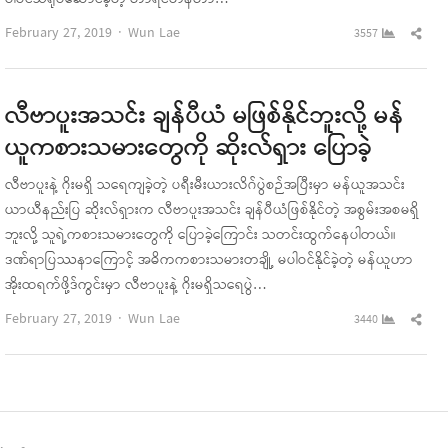
Author
Sha
February 27, 2019
Wun Lae
3557
this
pos
လီဗာပူးအသင်း ချန်ပီယံ မဖြစ်နိုင်ဘူးလို့ မန်
ယူကစားသမားတွေကို ဆိုးလ်ရှား ပြောခဲ့
လီဗာပူးနဲ့ ဂိုးမရှိ သရေကျခဲ့တဲ့ ပရီးမီးယားလိဂ်ပွဲစဉ်အပြီးမှာ မန်ယူအသင်း
ယာယီနည်းပြ ဆိုးလ်ရှားက လီဗာပူးအသင်း ချန်ပီယံဖြစ်နိုင်တဲ့ အစွမ်းအစမရှိ
ဘူးလို့ သူရဲ့ကစားသမားတွေကို ပြောခဲ့ကြောင်း သတင်းထွက်နေပါတယ်။
ဒဏ်ရာပြဿနာကြောင့် အဓိကကစားသမားတချို့ မပါဝင်နိုင်ခဲ့တဲ့ မန်ယူဟာ
အိုးထရက်ဖို့ဒ်ကွင်းမှာ လီဗာပူးနဲ့ ဂိုးမရှိသရေပွဲ…
Author
Sha
February 27, 2019
Wun Lae
3440
this
pos