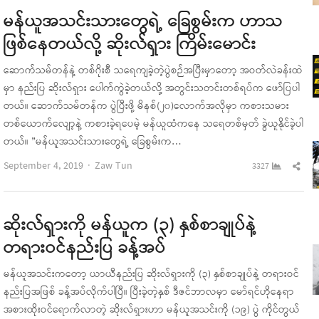
မန်ယူအသင်းသားတွေရဲ့ ခြေစွမ်းက ဟာသ
ဖြစ်နေတယ်လို့ ဆိုးလ်ရှား ကြိမ်းမောင်း
ဆောက်သမ်တန်နဲ့ တစ်ဂိုးစီ သရေကျခဲ့တဲ့ပွဲစဉ်အပြီးမှာတော့ အဝတ်လဲခန်းထဲ
မှာ နည်းပြ ဆိုးလ်ရှား ပေါက်ကွဲခဲ့တယ်လို့ အတွင်းသတင်းတစ်ရပ်က ဖော်ပြပါ
တယ်။ ဆောက်သမ်တန်က ပွဲပြီးဖို့ မိနစ်(၂၀)လောက်အလိုမှာ ကစားသမား
တစ်ယောက်လျော့နဲ့ ကစားခဲ့ရပေမဲ့ မန်ယူထံကနေ သရေတစ်မှတ် ခွဲယူနိုင်ခဲ့ပါ
တယ်။ ”မန်ယူအသင်းသားတွေရဲ့ ခြေစွမ်းက…
Author
Sha
September 4, 2019
Zaw Tun
3327
this
pos
ဆိုးလ်ရှားကို မန်ယူက (၃) နှစ်စာချုပ်နဲ့
တရားဝင်နည်းပြ ခန့်အပ်
မန်ယူအသင်းကတော့ ယာယီနည်းပြ ဆိုးလ်ရှားကို (၃) နှစ်စာချုပ်နဲ့ တရားဝင်
နည်းပြအဖြစ် ခန့်အပ်လိုက်ပါပြီ။ ပြီးခဲ့တဲ့နှစ် ဒီဇင်ဘာလမှာ မော်ရင်ဟိုနေရာ
အစားထိုးဝင်ရောက်လာတဲ့ ဆိုးလ်ရှားဟာ မန်ယူအသင်းကို (၁၉) ပွဲ ကိုင်တွယ်