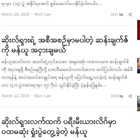
ရာမှာ (၁၄) ပွဲ အနိုင်ရအောင် စွမ်းဆောင်ပေးနိုင်ခဲ့ပါတယ်။…
Author
Sha
March 28, 2019
Wun Lae
3632
this
pos
ဆိုးလ်ရှားရဲ့ အစီအစဉ်မှာမပါတဲ့ ဆန်းချက်ဇ်
ကို မန်ယူ အငှားချမယ်
မန်ယူအသင်းဟာ အသင်းရဲ့လုပ်ခလစာ အများဆုံး ကစားသမား ဆန်းချက်ဇ်
ကို အငှားချဖို့ စီစဉ်နေပြီလို့ ဒေးလီးမေးလ်းသတင်းစာက ဖော်ပြပါတယ်။ အမ်ခီ
တာရန်နဲ့ အလဲအထပ်စာချုပ်အရ မန်ယူကို ပြောင်းရွှေ့လာခဲ့တဲ့ ဆန်းချက်ဇ်
ဟာ (၄၁) ပွဲကစားရာမှာ (၅) ဂိုးပဲ သွင်းနိုင်ခဲ့ပြီး ပုံမှန်ခြေစွမ်း…
Author
Sha
March 12, 2019
Wun Lae
3608
this
pos
ဆိုးလ်ရှားလက်ထက် ပရီးမီးယားလိဂ်မှာ
ပထမဆုံး ရှုံးပွဲတွေ့ခဲ့တဲ့ မန်ယူ