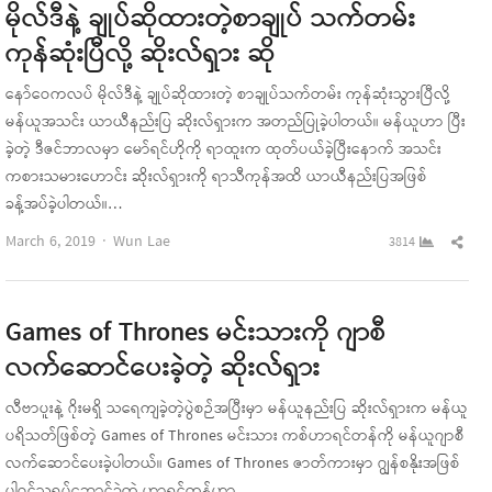
မိုလ်ဒီနဲ့ ချုပ်ဆိုထားတဲ့စာချုပ် သက်တမ်း
ကုန်ဆုံးပြီလို့ ဆိုးလ်ရှား ဆို
နော်ဝေကလပ် မိုလ်ဒီနဲ့ ချုပ်ဆိုထားတဲ့ စာချုပ်သက်တမ်း ကုန်ဆုံးသွားပြီလို့
မန်ယူအသင်း ယာယီနည်းပြ ဆိုးလ်ရှားက အတည်ပြုခဲ့ပါတယ်။ မန်ယူဟာ ပြီး
ခဲ့တဲ့ ဒီဇင်ဘာလမှာ မော်ရင်ဟိုကို ရာထူးက ထုတ်ပယ်ခဲ့ပြီးနောက် အသင်း
ကစားသမားဟောင်း ဆိုးလ်ရှားကို ရာသီကုန်အထိ ယာယီနည်းပြအဖြစ်
ခန့်အပ်ခဲ့ပါတယ်။…
Author
Sha
March 6, 2019
Wun Lae
3814
this
pos
Games of Thrones မင်းသားကို ဂျာစီ
လက်ဆောင်ပေးခဲ့တဲ့ ဆိုးလ်ရှား
လီဗာပူးနဲ့ ဂိုးမရှိ သရေကျခဲ့တဲ့ပွဲစဉ်အပြီးမှာ မန်ယူနည်းပြ ဆိုးလ်ရှားက မန်ယူ
ပရိသတ်ဖြစ်တဲ့ Games of Thrones မင်းသား ကစ်ဟာရင်တန်ကို မန်ယူဂျာစီ
လက်ဆောင်ပေးခဲ့ပါတယ်။ Games of Thrones ဇာတ်ကားမှာ ဂျွန်စနိုးအဖြစ်
ပါဝင်သရုပ်ဆောင်ခဲ့တဲ့ ဟာရင်တန်ဟာ…