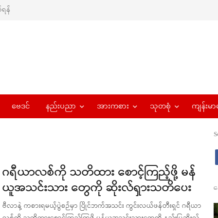
ရန်
ဗေဒင်
နည်းပညာ
အားကစား
သုတစုံ
ကျန်းမာ
S
ဂရီယာလစ်ကို သတိထား စောင့်ကြည့်ဖို့ မန်
ယူအသင်းသား တွေကို ဆိုးလ်ရှားသတိပေး
န
ဗီလာနဲ့ ကစားရမယ့်ပွဲစဉ်မှာ ပြိုင်ဘက်အသင်း ကွင်းလယ်ဖန်တီးရှင် ဂရီယာ