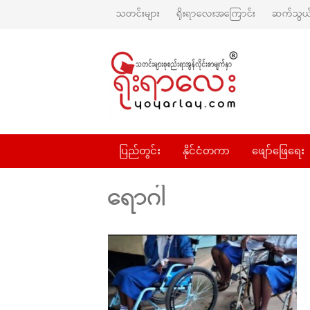
သတင်းများ
ရိုးရာလေးအကြောင်း
ဆက်သွယ်
ပြည်တွင်း
နိုင်ငံတကာ
ဖျော်ဖြေရေး
ရောဂါ