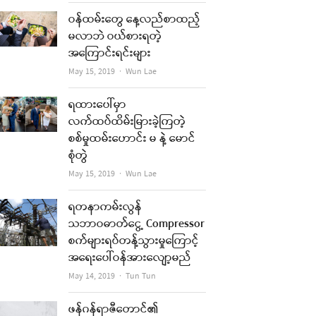
ဝန်ထမ်းတွေ နေ့လည်စာထည့်
မလာဘဲ ဝယ်စားရတဲ့
အကြောင်းရင်းများ
Author
May 15, 2019
Wun Lae
ရထားပေါ်မှာ
လက်ထပ်ထိမ်းမြားခဲ့ကြတဲ့
စစ်မှုထမ်းဟောင်း မ နဲ့ မောင်
စုံတွဲ
re
Author
May 15, 2019
Wun Lae
t
ရတနာကမ်းလွန်
သဘာဝဓာတ်ငွေ့ Compressor
စက်များရပ်တန့်သွားမှုကြောင့်
အရေးပေါ်ဝန်အားလျော့မည်
Author
May 14, 2019
Tun Tun
ဖန်ဂန်ရာဇီတောင်၏