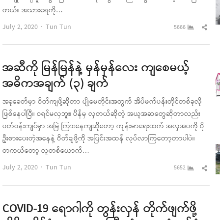
တယ်။ အသားရေကို…
Author
Sha
July 2, 2020
Tun Tun
5666
this
pos
အဆီကို မြန်မြန်နဲ့ မှန်မှန်လေး ကျစေမယ့်
အဓိကအချက် (၃) ချက်
အခုခေတ်မှာ ဝိတ်ကျဖို့ဆိုတာ ပျိုမေတိုင်းအတွက် အိပ်မက်ပန်းတိုင်တစ်ခုလို
ဖြစ်နေပါပြီ။ ဝရင်မလှဘူး၊ ပိန်မှ လှတယ်ဆိုတဲ့ အယူအဆတွေဆိုတာလည်း
ပတ်ဝန်းကျင်မှာ အမြဲ ကြားနေကျဆိုတော့ ကျန်းမာရေးထက် အလှအပကို ပို
ဦးစားပေးတဲ့အနေနဲ့ ဝိတ်ချဖို့ကို အပြင်းအထန် လုပ်လာကြတော့တာပါပဲ။
တကယ်တော့ လူတစ်ယောက်…
Author
Sha
July 2, 2020
Tun Tun
5652
this
pos
COVID-19 ရောဂါကို တွန်းလှန် တိုက်ဖျက်ဖို့