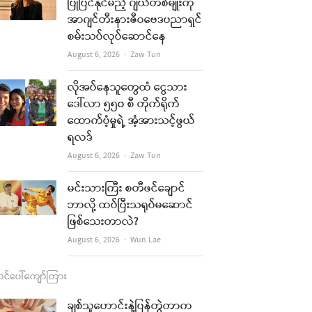
b
a
u
l
ပြုပြင်နိုင်မည့် ဂျယ်တစ်မျိုးကို
အာဂျင်တီးနားဇီဝဗေဒပညာရှင်
o
g
b
စမ်းသပ်လုပ်ဆောင်နေ
o
r
e
Author
August 6, 2026
Zaw Tun
k
a
လိုအပ်နေသူတွေထံ ငွေသား
m
re
ဒေါ်လာ ၅၅၀ စီ တိုက်ရိုက်
ထောက်ပံ့မှုရဲ့ အံ့အားသင့်ဖွယ်
t
ရလဒ်
Author
August 6, 2026
Zaw Tun
မင်းသားကြီး စတီဖင်ချောင်
ဘာလို့ ထပ်ပြီးသရုပ်မဆောင်
ဖြစ်သေးတာလဲ?
Author
August 6, 2026
Wun Lae
င်ပေါ်ကျော်ကြား
ချစ်သူဟောင်းနဲ့ပြန်တွဲတာက