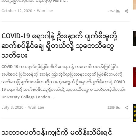
အရှေ့မြောက်ပိုင်းမှာ တည်ရှိတဲ့ North…
Author
Sha
October 12, 2020
Wun Lae
2752
this
pos
COVID-19 ရောဂါနဲ့ ဦးနှောက် ပျက်စီးမှုတို့
ဆက်စပ်နိုင်ချေ ရှိတယ်လို့ သုတေသီတွေ
သတိပေး
COVID-19 က ရောင်ရမ်းခြင်း၊ စိတ်ဝေဒနာ နဲ့ ကယောင်ကတန်းဖြစ်ခြင်း
အပါအဝင် ပြင်းထန်တဲ့ အာရုံကြောဆိုင်ရာပြဿနာတွေကို ဖြစ်နိုင်တယ်လို့
သက်သေပြချက်အသစ်က ဆိုထားတဲ့အတွက် ဦးနှောက်ပျက်စီးတာနဲ့ COVID-
19 ရောဂါတို့ ဆက်စပ်နိုင်ချေရှိတယ်လို့ သုတေသီတွေက သတိပေးခဲ့ပါတယ်။
University College London…
Author
Sha
July 8, 2020
Wun Lae
2289
this
pos
သဘာဝပတ်ဝန်းကျင်ကို မထိန်းသိမ်းရင်