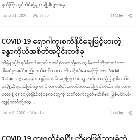
ရက်ကြာ ရုပ်သိမ်းဖို့နဲ့ တချို့စီးပွားရေး…
Author
Sha
June 11, 2020
Wun Lae
1708
this
pos
COVID-19 ရောဂါကူးစက်နိုင်ချေမြင့်မားတဲ့
ခန္ဓာကိုယ်အစိတ်အပိုင်းတစ်ခု
ကိုရိုနာဗိုင်းရပ်စ်ကပ်ရောဂါ စတင်ခဲ့ကတည်းက ကျွန်တော်တို့အားလုံးဟာ
ပါးစပ်နှာခေါင်းစည်း ဝတ်ဆင်တာ၊ လက်သန့်စင်ဆေးကြောတာ၊ Social
Distancing အလေ့အကျင့်ကောင်း မွေးမြူတာတွေ လုပ်ဆောင်ကြရပါတယ်။
တချို့ဆိုရင် အပြင်ထွက်ရင် လက်အိတ်တောင်ဝတ်ဆင်ကြပါတယ်။ ဒါမှ လက်
ဗလာနဲ့ ရောဂါပိုးရှိနိုင်တဲ့နေရာတွေကို သတိလက်လွတ်မထိမိမှာ ဖြစ်ပါတယ်။
ကျွန်တော်တို့တွေ…
Author
Sha
June 8, 2020
Wun Lae
2115
this
pos
COVID-19 ကူးစက်ခံရပြီး ကိုမာဖြစ်သွားခဲ့တဲ့