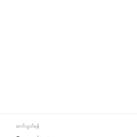
re
t
ဆက်သွယ်ရန်