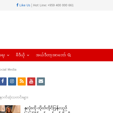
Like Us
| Hot Line: +959 400 000 661
Open
ရေး
ဗီဒီယို
အယ်ဒီတာ့အာဘော်
search
panel
ocial Media
f
i
r
y
e
a
n
s
o
m
c
s
s
u
a
ောက်ဆုံးသတင်းများ
e
t
t
i
နှလုံးကို ကိုယ်တိုင်ပြန်လည်