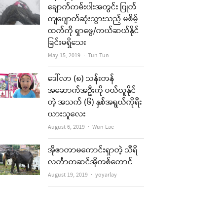
ချောက်ကမ်းပါးအတွင်း ပြုတ်
ကျပျောက်ဆုံးသွားသည့် မစိမ့်
re
ထက်ကို ရှာဖွေ/ကယ်ဆယ်နိုင်
ခြင်းမရှိသေး
t
Author
May 15, 2019
Tun Tun
ဒေါ်လာ (၈) သန်းတန်
အဆောက်အဦးကို ဝယ်ယူနိုင်
တဲ့ အသက် (၆) နှစ်အရွယ်ကိုရီး
ယားသူလေး
Author
August 6, 2019
Wun Lae
အိုဇာတာမကောင်းရှာတဲ့ သီရိ
လင်္ကာကဆင်အိုတစ်ကောင်
re
Author
August 19, 2019
yoyarlay
t