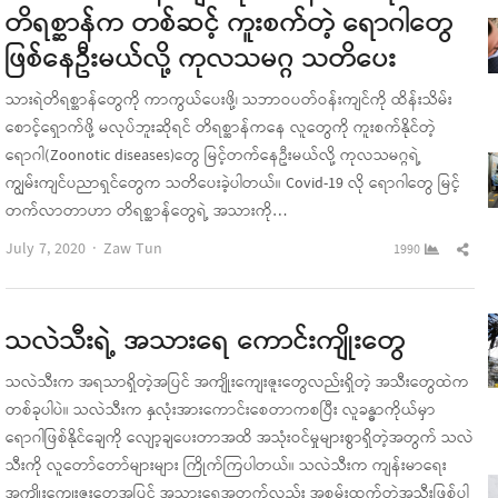
တိရစ္ဆာန်က တစ်ဆင့် ကူးစက်တဲ့ ရောဂါတွေ
ဖြစ်နေဦးမယ်လို့ ကုလသမဂ္ဂ သတိပေး
သားရဲတိရစ္ဆာန်တွေကို ကာကွယ်ပေးဖို့၊ သဘာဝပတ်ဝန်းကျင်ကို ထိန်းသိမ်း
စောင့်ရှောက်ဖို့ မလုပ်ဘူးဆိုရင် တိရစ္ဆာန်ကနေ လူတွေကို ကူးစက်နိုင်တဲ့
ရောဂါ(Zoonotic diseases)တွေ မြင့်တက်နေဦးမယ်လို့ ကုလသမဂ္ဂရဲ့
ကျွမ်းကျင်ပညာရှင်တွေက သတိပေးခဲ့ပါတယ်။ Covid-19 လို ရောဂါတွေ မြင့်
တက်လာတာဟာ တိရစ္ဆာန်တွေရဲ့ အသားကို…
Author
Sha
July 7, 2020
Zaw Tun
1990
this
pos
သလဲသီးရဲ့ အသားရေ ကောင်းကျိုးတွေ
သလဲသီးက အရသာရှိတဲ့အပြင် အကျိုးကျေးဇူးတွေလည်းရှိတဲ့ အသီးတွေထဲက
တစ်ခုပါပဲ။ သလဲသီးက နှလုံးအားကောင်းစေတာကစပြီး လူခန္ဓာကိုယ်မှာ
ရောဂါဖြစ်နိုင်ချေကို လျော့ချပေးတာအထိ အသုံးဝင်မှုများစွာရှိတဲ့အတွက် သလဲ
သီးကို လူတော်တော်များများ ကြိုက်ကြပါတယ်။ သလဲသီးက ကျန်းမာရေး
အကျိုးကျေးဇူးတွေအပြင် အသားရေအတွက်လည်း အစွမ်းထက်တဲ့အသီးဖြစ်ပါ