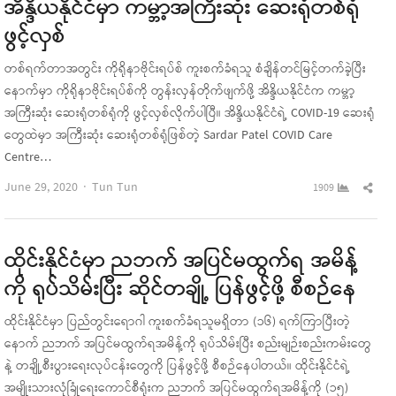
အိန္ဒိယနိုင်ငံမှာ ကမ္ဘာ့အကြီးဆုံး ဆေးရုံတစ်ရုံ
ဖွင့်လှစ်
တစ်ရက်တာအတွင်း ကိုရိုနာဗိုင်းရပ်စ် ကူးစက်ခံရသူ စံချိန်တင်မြင့်တက်ခဲ့ပြီး
နောက်မှာ ကိုရိုနာဗိုင်းရပ်စ်ကို တွန်းလှန်တိုက်ဖျက်ဖို့ အိန္ဒိယနိုင်ငံက ကမ္ဘာ့
အကြီးဆုံး ဆေးရုံတစ်ရုံကို ဖွင့်လှစ်လိုက်ပါပြီ။ အိန္ဒိယနိုင်ငံရဲ့ COVID-19 ဆေးရုံ
တွေထဲမှာ အကြီးဆုံး ဆေးရုံတစ်ရုံဖြစ်တဲ့ Sardar Patel COVID Care
Centre…
Author
Sha
June 29, 2020
Tun Tun
1909
this
pos
ထိုင်းနိုင်ငံမှာ ညဘက် အပြင်မထွက်ရ အမိန့်
ကို ရုပ်သိမ်းပြီး ဆိုင်တချို့ ပြန်ဖွင့်ဖို့ စီစဉ်နေ
ထိုင်းနိုင်ငံမှာ ပြည်တွင်းရောဂါ ကူးစက်ခံရသူမရှိတာ (၁၆) ရက်ကြာပြီးတဲ့
နောက် ညဘက် အပြင်မထွက်ရအမိန့်ကို ရုပ်သိမ်းပြီး စည်းမျဉ်းစည်းကမ်းတွေ
နဲ့ တချို့စီးပွားရေးလုပ်ငန်းတွေကို ပြန်ဖွင့်ဖို့ စီစဉ်နေပါတယ်။ ထိုင်းနိုင်ငံရဲ့
အမျိုးသားလုံခြုံရေးကောင်စီရုံးက ညဘက် အပြင်မထွက်ရအမိန့်ကို (၁၅)