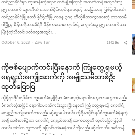
ကင်ညာနိုင်ငံမှာ ထူးဆန်းတဲ့ရောဂါတစ်မျိုးကြောင့် အထက်တန်းကျောင်းသူ
၉၅ ယောက် ခန္ဓာကိုယ် အောက်ပိုင်းလှုပ်ရှားမရတဲ့ အခြေအနေ ဖြစ်ခဲ့ပါတယ်။
ကင်ညာနိုင်ငံမြို့တော် နိုင်ရိုဘီမြို့ကနေ ၃၇၄ ကီလိုမီတာကွာဝေးတဲ့ ကာကာမီ
ဂါမြို့မှ စိန့်ထရီဆာအီရီဂီ မိန်းကလေးကျောင်းရဲ့ ကျောင်းသူ ၉၅ ယောက်ဟာ
ပြီးခဲ့တဲ့သီတင်းပတ်တွေအတွင်း…
Author
Sha
October 6, 2023
Zaw Tun
1342
this
pos
ကိုဗစ်ပျောက်ကင်းပြီးနောက် ကြုံတွေ့ရမယ့်
ရေရှည်အကျိုးဆက်ကို အမျိုးသမီးတစ်ဦး
ထုတ်ပြောပြ
ကိုရိုနာဗိုင်းရပ်စ်က ကူးစက်ခံရချိန်မှာ ခံစားရတဲ့ရောဂါလက္ခဏာတွေကလည်း
ခံရခက်တဲ့အပြင် ရောဂါပျောက်ကင်းသွားပြီးနောက် ကြုံတွေ့ရမယ့် ရောဂါရဲ့
ရေရှည်အကျိုးဆက်ကလည်း ဆိုးရွားပါတယ်။ ကိုရိုနာဗိုင်းရပ်စ်ကူးစက်ခံခဲ့ရတဲ့
ထ
အမျိုးသမီးတစ်ဦးက ရောဂါရဲ့ ရေရှည်အကျိုးဆက်တွေကို ထုတ်ပြောပြခဲ့ပါ
တယ်။ အဲဒါက သူ့ဘဝကို ပြောင်းလဲစေခဲ့တယ်လို့လည်း ဆိုပါတယ်။ အင်္ဂလန်