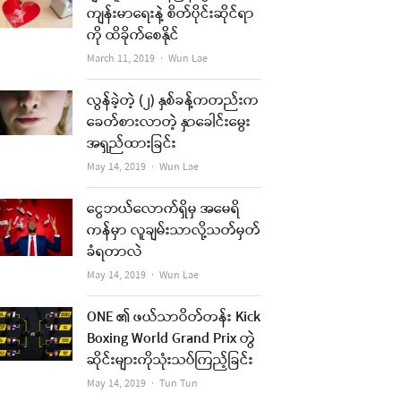
ကျန်းမာရေးနဲ့ စိတ်ပိုင်းဆိုင်ရာ
re
ကို ထိခိုက်စေနိုင်
Author
March 11, 2019
Wun Lae
t
လွန်ခဲ့တဲ့ (၂) နှစ်ခန့်ကတည်းက
ခေတ်စားလာတဲ့ နှာခေါင်းမွေး
အရှည်ထားခြင်း
Author
May 14, 2019
Wun Lae
ငွေဘယ်လောက်ရှိမှ အမေရိ
ကန်မှာ လူချမ်းသာလို့သတ်မှတ်
ခံရတာလဲ
Author
May 14, 2019
Wun Lae
ONE ၏ ဖယ်သာဝိတ်တန်း Kick
re
Boxing World Grand Prix တွဲ
t
ဆိုင်းများကိုသုံးသပ်ကြည့်ခြင်း
Author
May 14, 2019
Tun Tun