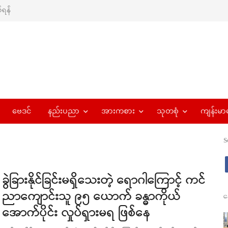
ရန်
ဗေဒင်
နည်းပညာ
အားကစား
သုတစုံ
ကျန်းမာ
S
ခွဲခြားနိုင်ခြင်းမရှိသေးတဲ့ ရောဂါကြောင့် ကင်
ညာကျောင်းသူ ၉၅ ယောက် ခန္ဓာကိုယ်
န
အောက်ပိုင်း လှုပ်ရှားမရ ဖြစ်နေ