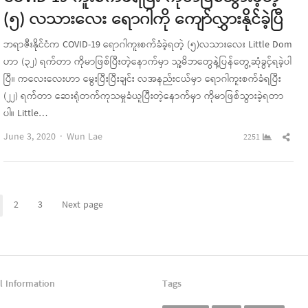
(၅) လသားလေး ရောဂါကို ကျော်လွှားနိုင်ခဲ့ပြီ
ဘရာဇီးနိုင်ငံက COVID-19 ရောဂါကူးစက်ခံခဲ့ရတဲ့ (၅)လသားလေး Little Dom
ဟာ (၃၂) ရက်တာ ကိုမာဖြစ်ပြီးတဲ့နောက်မှာ သူ့မိဘတွေနဲ့ပြန်တွေ့ဆုံခွင့်ရခဲ့ပါ
ပြီ။ ကလေးလေးဟာ မွေးပြီးပြီးချင်း လအနည်းငယ်မှာ ရောဂါကူးစက်ခံရပြီး
(၂၂) ရက်တာ ဆေးရုံတက်ကုသမှုခံယူပြီးတဲ့နောက်မှာ ကိုမာဖြစ်သွားခဲ့ရတာ
ပါ။ Little…
Author
Sha
June 3, 2020
Wun Lae
2251
this
pos
2
3
Next page
Page
Page
Page
l Information
Tags