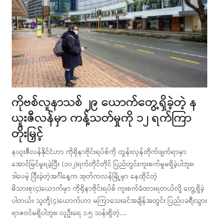
ကိုဗစ်လူနာသစ် ၂၉ ယောက်တွေ့ရှိခဲ့တဲ့ န
ယူးဇီလန်မှာ ကန့်သတ်မှုကို ၁၂ ရက်ကြာ
တိုးမြှင့်
နယူးဇီလန်နိုင်ငံဟာ ကိုရိုနာဗိုင်းရပ်စ်ကို တွန်းလှန်တိုက်ဖျက်ရာမှာ
အောင်မြင်မှုရခဲ့ပြီး (၁၀၂)ရက်တိုင်တိုင် ပြည်တွင်းကူးစက်မှုမရှိခဲ့ပါဘူး။
ဒါပေမဲ့ ပြီးခဲ့တဲ့အင်္ဂါနေ့က အုတ်ကလန်မြို့မှာ နေထိုင်တဲ့
မိသားစု(၄)ယောက်မှာ ကိုရိုနာဗိုင်းရပ်စ် ကူးစက်ခံထားရတယ်လို့ တွေ့ရှိခဲ့
ပါတယ်။ သူတို့(၄)ယောက်ဟာ မကြာသေးခင်အချိန်အတွင်း ပြည်ပခရီးသွား
ရာဇဝင်မရှိပါဘူး။ လူဦးရေ ၁.၅ သန်းရှိတဲ့…