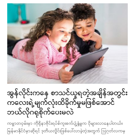
အွန်လိုင်းကနေ စာသင်ယူရတဲ့အချိန်အတွင်း
ကလေးရဲ့မျက်လုံးထိခိုက်မှုမဖြစ်အောင်
ဘယ်လိုဂရုစိုက်ပေးမလဲ
ကမ္ဘာတဝှမ်းမှာ ကိုရိုနာဗိုင်းရပ်စ်ကူးစက်ပျံ့နှံ့မှုက ပိုများလာနေပါတယ်။
မြန်မာနိုင်ငံမှာဆိုရင် ဒုတိယလှိုင်းဖြစ်ပေါ်လာခဲ့တဲ့အတွက် သြဂုတ်လကမှ