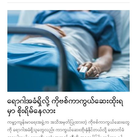
this
post
ရောဂါအခံရှိလို့ ကိုဗစ်ကာကွယ်ဆေးထိုးရ
မှာ စိုးရိမ်နေလား
ကမ္ဘာ့ကျန်းမာရေးအဖွဲ့က အသိအမှတ်ပြုထားတဲ့ ကိုဗစ်ကာကွယ်ဆေးတွေ
ကို ရောဂါအခံရှိသူတွေလည်း ကာကွယ်ဆေးထိုးနှံနိုင်တယ်လို့ ထောက်ခံ