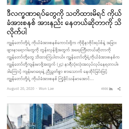
ဒီလက္ခဏာရပ်တွေကို သတိထားမိရင် ကိုယ်
ခံအားစနစ် အားနည်း နေတယ်ဆိုတာကို သိ
လိုက်ပါ
ကျွန်တော်တို့ရဲ့ ကိုယ်ခံအားစနစ်ကောင်းဖို့က ကိုရိုနာဗိုင်းရပ်စ်နဲ့ အခြား
ဖျားနာရောဂါတွေကို တွန်းလှန်ဖို့အတွက် အရေးကြီးတယ်ဆိုတာကို
ကျွန်တော်တို့တွေ သိထားကြပါတယ်။ ကျွန်တော်တို့ရဲ့ကိုယ်ခံအားစနစ်က
ကျွန်တော်တို့ကျန်းမာဖို့အတွက် (၂၄) နာရီလုံးလုံးအလုပ်လုပ်နေရတာပါ။
ဒါကြောင့် ကျန်းမာရေးနဲ့ ညီညွှတ်စွာ စားသောက် နေထိုင်ခြင်းဖြင့်
ကျွန်တော်တို့ရဲ့ ကိုယ်ခံအားစနစ် ကြံ့ခိုင်သန်မာအောင်…
Author
Shar
August 20, 2020
Wun Lae
4986
this
post