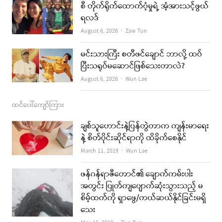
စီ တိုက်ရိုက်ထောက်ပံ့မှုရဲ့ အံ့အားသင့်ဖွယ်
m
ရလဒ်
Author
August 6, 2026
Zaw Tun
မင်းသားကြီး စတီဖင်ချောင် ဘာလို့ ထပ်
ပြီးသရုပ်မဆောင်ဖြစ်သေးတာလဲ?
Author
August 6, 2026
Wun Lae
ထင်ပေါ်ကျော်ကြား
ချစ်သူဟောင်းနဲ့ပြန်တွဲတာက ကျန်းမာရေး
နဲ့ စိတ်ပိုင်းဆိုင်ရာကို ထိခိုက်စေနိုင်
Author
March 11, 2019
Wun Lae
ဖန်ဂန်ရာဇီတောင်၏ ချောက်ကမ်းပါး
အတွင်း ပြုတ်ကျပျောက်ဆုံးသွားသည့် မ
စိမ့်ထက်ကို ရှာဖွေ/ကယ်ဆယ်နိုင်ခြင်းမရှိ
သေး