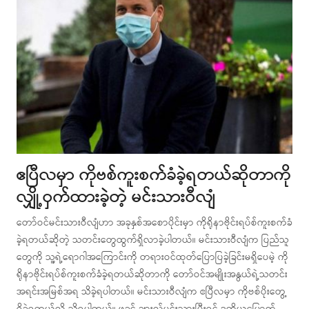
ဧပြီလမှာ ကိုဗစ်ကူးစက်ခံခဲ့ရတယ်ဆိုတာကို
လျှို့ဝှက်ထားခဲ့တဲ့ မင်းသားဝီလျံ
တော်ဝင်မင်းသားဝီလျံဟာ အခုနှစ်အစောပိုင်းမှာ ကိုရိုနာဗိုင်းရပ်စ်ကူးစက်ခံ
ခဲ့ရတယ်ဆိုတဲ့ သတင်းတွေထွက်ရှိလာခဲ့ပါတယ်။ မင်းသားဝီလျံက ပြည်သူ
တွေကို သူ့ရဲ့ရောဂါအကြောင်းကို တရားဝင်ထုတ်ပြောပြခဲ့ခြင်းမရှိပေမဲ့ ကို
ရိုနာဗိုင်းရပ်စ်ကူးစက်ခံခဲ့ရတယ်ဆိုတာကို တော်ဝင်အမျိုးအနွယ်ရဲ့သတင်း
အရင်းအမြစ်အရ သိခဲ့ရပါတယ်။ မင်းသားဝီလျံက ဧပြီလမှာ ကိုဗစ်ပိုးတွေ့