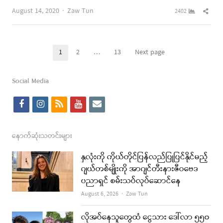
Author
Shar
August 14, 2020
Zaw Tun
2402
this
post
Posts
1
2
…
13
Next page
Page
Page
Page
pagination
Social Media
f
i
r
y
e
a
n
s
o
m
c
s
s
u
a
နောက်ဆုံးသတင်းများ
e
t
t
i
နှလုံးကို ကိုယ်တိုင်ပြန်လည်ပြုပြင်နိုင်မည့်
b
a
u
l
ဂျယ်တစ်မျိုးကို အာဂျင်တီးနားဇီဝဗေဒ
ပညာရှင် စမ်းသပ်လုပ်ဆောင်နေ
o
g
b
Author
August 6, 2026
Zaw Tun
o
r
e
k
a
လိုအပ်နေသူတွေထံ ငွေသား ဒေါ်လာ ၅၅၀