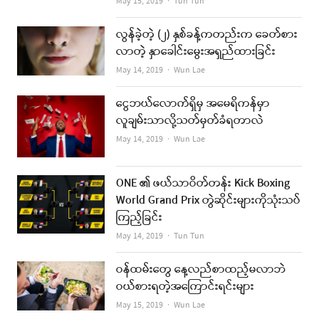
Author
May 15, 2019
Tun Tun
လွန်ခဲ့တဲ့ (၂) နှစ်ခန့်ကတည်းက ခေတ်စား
လာတဲ့ နှာခေါင်းမွေးအရှည်ထားခြင်း
Author
May 14, 2019
Wun Lae
ငွေဘယ်လောက်ရှိမှ အမေရိကန်မှာ
လူချမ်းသာလို့သတ်မှတ်ခံရတာလဲ
Author
May 14, 2019
Wun Lae
ONE ၏ ဖယ်သာဝိတ်တန်း Kick Boxing
World Grand Prix တွဲဆိုင်းများကိုသုံးသပ်
ကြည့်ခြင်း
Author
May 14, 2019
Tun Tun
ဝန်ထမ်းတွေ နေ့လည်စာထည့်မလာဘဲ
ဝယ်စားရတဲ့အကြောင်းရင်းများ
Author
May 15, 2019
Wun Lae