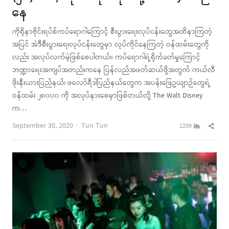
နေ
ကိုရိုနာဗိုင်းရပ်စ်ကပ်ရောဂါကြောင့် စီးပွားရေးလုပ်ငန်းတွေအထိနာကြတဲ့
အပြင် အဲဒီစီးပွားရေးလုပ်ငန်းတွေမှာ လုပ်ကိုင်နေကြတဲ့ ဝန်ထမ်းတွေကို
လည်း အလုပ်လက်မဲ့ဖြစ်စေပါတယ်။ ကပ်ရောဂါရဲ့ရိုက်ခတ်မှုကြောင့်
ဘဏ္ဍာရေးအကျပ်အတည်းကနေ ပြန်လည်အဖတ်ဆယ်ဖို့အတွက် ကယ်လီ
ဖိုးနီးယားပြည်နယ်၊ ဖလော်ရီဒါပြည်နယ်တွေက အပန်းဖြေဥယျာဉ်တွေရဲ့
ဝန်ထမ်း ၂၈၀၀၀ ကို အလုပ်နားစေမှာဖြစ်တယ်လို့ The Walt Disney
က…
Author
Shar
September 30, 2020
Tun Tun
2209
this
post