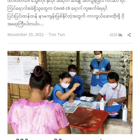
ထားပါတယ်။ သွေးတိုး နှလုံး အဆုတ် ဆီးချို အဝလွန်ခြင်း ကင်ဆာ ရင်
ကြပ်ရောဂါအခံရှိသူတွေက Covid-19 ရောဂါ ကူးစက်ခံရရင်
ပြင်းပြင်းထန်ထန် နာမကျန်းဖြစ်နိုင်တဲ့အတွက် ကာကွယ်ဆေးထိုးဖို့ ပို
အရေးကြီးပါတယ်။…
Author
Shar
November 10, 2021
Tun Tun
4220
this
post