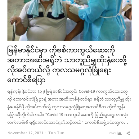
မြန်မာနိုင်ငံမှာ ကိုဗစ်ကာကွယ်ဆေးကို
အတားအဆီးမရှိဘဲ သာတူညီမျှထိုးနှံပေးဖို့
လိုအပ်တယ်လို့ ကုလသမဂ္ဂလုံခြုံရေး
ကောင်စီပြော
ရန်ကုန်၊ နိုဝင်ဘာ (၁၂) မြန်မာနိုင်ငံအတွင်း Covid-19 ကာကွယ်ဆေးတွေ
ကို ဘေးကင်းလုံခြုံစွာနဲ့ အတားအဆီးတစ်စုံတစ်ရာ မရှိဘဲ သာတူညီမျှ ထိုး
နှံပေးနိုင်ဖို့ လိုအပ်တယ်လို့ ကုလသမဂ္ဂလုံခြုံရေးကောင်စီက တိုက်တွန်း
ပြောဆိုလိုက်ပါတယ်။ “Covid-19 ကာကွယ်ဆေးကို ပြည်သူတွေအားလုံး
လက်လှမ်းမီ ရရှိအောင်ဆောင်ရွက်သင့်တယ်” ကောင်စီအဖွဲ့ဝင်တွေက…
Author
Shar
November 12, 2021
Tun Tun
2679