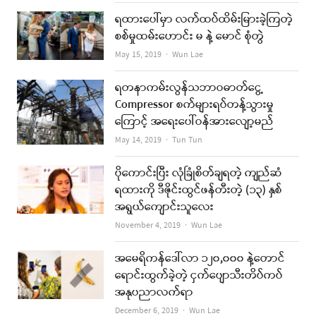
ရထားပေါ်မှာ လက်ထပ်ထိမ်းမြားခဲ့ကြတဲ့
စစ်မှုထမ်းဟောင်း မ နဲ့ မောင် စုံတွဲ
Author
May 15, 2019
Wun Lae
ရတနာကမ်းလွန်သဘာဝဓာတ်ငွေ့
Compressor စက်များရပ်တန့်သွားမှု
ကြောင့် အရေးပေါ်ဝန်အားလျော့မည်
Author
May 14, 2019
Tun Tun
ပိုကောင်းပြီး လုံခြုံစိတ်ချရတဲ့ ကျည်ဆံ
ရထားကို ဒီဇိုင်းထွင်ဖန်တီးတဲ့ (၁၃) နှစ်
အရွယ်ကျောင်းသူလေး
Author
November 4, 2019
Wun Lae
အမေရိကန်ဒေါ်လာ ၁၂၀,၀၀၀ နဲ့တောင်
ရောင်းထွက်ခဲ့တဲ့ ငှက်ပျောသီးတိပ်ကပ်
အနုပညာလက်ရာ
Author
December 6, 2019
Wun Lae