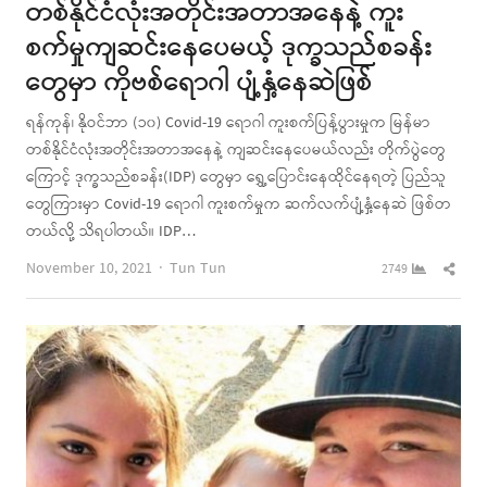
တစ်နိုင်ငံလုံးအတိုင်းအတာအနေနဲ့ ကူး
စက်မှုကျဆင်းနေပေမယ့် ဒုက္ခသည်စခန်း
တွေမှာ ကိုဗစ်ရောဂါ ပျံ့နှံ့နေဆဲဖြစ်
ရန်ကုန်၊ နိုဝင်ဘာ (၁၀) Covid-19 ရောဂါ ကူးစက်ပြန့်ပွားမှုက မြန်မာ
တစ်နိုင်ငံလုံးအတိုင်းအတာအနေနဲ့ ကျဆင်းနေပေမယ်လည်း တိုက်ပွဲတွေ
ကြောင့် ဒုက္ခသည်စခန်း(IDP) တွေမှာ ရွှေ့ပြောင်းနေထိုင်နေရတဲ့ ပြည်သူ
တွေကြားမှာ Covid-19 ရောဂါ ကူးစက်မှုက ဆက်လက်ပျံ့နှံ့နေဆဲ ဖြစ်တ
တယ်လို့ သိရပါတယ်။ IDP…
Author
Shar
November 10, 2021
Tun Tun
2749
this
post