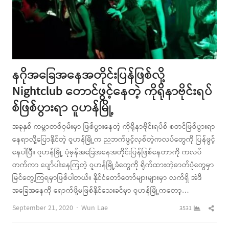
နဂိုအခြေအနေအတိုင်းပြန်ဖြစ်လို့
Nightclub တောင်ဖွင့်နေတဲ့ ကိုရိုနာဗိုင်းရပ်
စ်ဖြစ်ပွားရာ ဝူဟန်မြို့
အခုနှစ် ကမ္ဘာတစ်ဝှမ်းမှာ ဖြစ်ပွားနေတဲ့ ကိုရိုနာဗိုင်းရပ်စ် စတင်ဖြစ်ပွားရာ
နေရာလို့ပြောနိုင်တဲ့ ဝူဟန်မြို့က ညဘက်ဖွင့်လှစ်တဲ့ကလပ်တွေကို ပြန်ဖွင့်
နေပါပြီ။ ဝူဟန်မြို့ ပုံမှန်အခြေအနေအတိုင်းပြန်ဖြစ်နေတာကို ကလပ်
တက်ကာ ပျော်ပါးနေကြတဲ့ ဝူဟန်မြို့ခံတွေကို ရိုက်ထားတဲ့ဓာတ်ပုံတွေမှာ
မြင်တွေ့ကြရမှာဖြစ်ပါတယ်။ နိုင်ငံတော်တော်များများမှာ လက်ရှိ အဲဒီ
အခြေအနေကို ရောက်ဖို့မဖြစ်နိုင်သေးခင်မှာ ဝူဟန်မြို့ကတော့…
Author
Shar
September 21, 2020
Wun Lae
3531
this
post