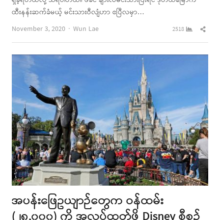
ရှိခဲ့ရတယ်လို့ သိရပါတယ်။ ဖခင် ချားလ်မင်းသားပြီးရင် ဒုတိယမြောက်
ထီးနန်းဆက်ခံမယ့် မင်းသားဝီလျံဟာ ဧပြီလမှာ…
Author
Shar
November 3, 2020
Wun Lae
2518
this
post
အပန်းဖြေဥယျာဉ်တွေက ဝန်ထမ်း
(၂၈,၀၀၀) ကို အလုပ်ထုတ်ဖို့ Disney စီစဉ်