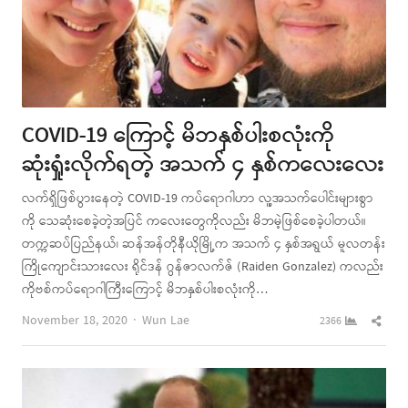
COVID-19 ကြောင့် မိဘနှစ်ပါးစလုံးကို
ဆုံးရှုံးလိုက်ရတဲ့ အသက် ၄ နှစ်ကလေးလေး
လက်ရှိဖြစ်ပွားနေတဲ့ COVID-19 ကပ်ရောဂါဟာ လူ့အသက်ပေါင်းများစွာ
ကို သေဆုံးစေခဲ့တဲ့အပြင် ကလေးတွေကိုလည်း မိဘမဲ့ဖြစ်စေခဲ့ပါတယ်။
တက္ကဆပ်ပြည်နယ်၊ ဆန်အန်တိုနီယိုမြို့က အသက် ၄ နှစ်အရွယ် မူလတန်း
ကြိုကျောင်းသားလေး ရိုင်ဒန် ဂွန်ဇာလက်ဇ် (Raiden Gonzalez) ကလည်း
ကိုဗစ်ကပ်ရောဂါကြီးကြောင့် မိဘနှစ်ပါးစလုံးကို…
Author
Shar
November 18, 2020
Wun Lae
2366
this
post