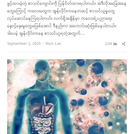
ဖွင့်ထားခဲ့တဲ့ စာသင်ကျောင်းကို ပြန်ပိတ်ထားရပါတယ်။ အဲဒီလိုအခြေအနေ
တွေကြောင့် ကလေးတွေက အွန်လိုင်းကနေတဆင့် စာသင်ယူမှုတွေ
လုပ်ဆောင်နေကြရပါတယ်။ လက်ရှိအချိန်မှာ ကလေးရဲ့ပညာရေး
နှောင့်နှေးမှုတွေမဖြစ်အောင် ဒီနည်းက အကောင်းဆုံးဖြစ်နေပါတယ်။
ဒါပေမဲ့ အွန်လိုင်းကနေ စာသင်ယူရတဲ့အတွက်…
Author
Shar
September 1, 2020
Wun Lae
2166
this
post